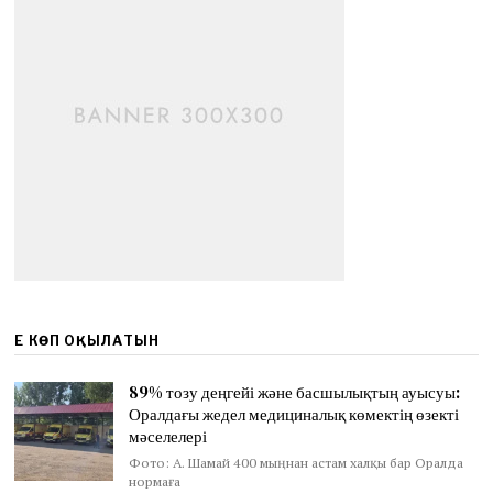
ЕҢ КӨП ОҚЫЛАТЫН
89% тозу деңгейі және басшылықтың ауысуы:
Оралдағы жедел медициналық көмектің өзекті
мәселелері
Фото: А. Шамай 400 мыңнан астам халқы бар Оралда
нормаға