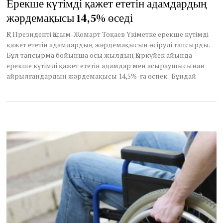
Ерекше күтімді қажет ететін адамдардың
h
жәрдемақысы 14,5% өседі
3
0
,
ҚР Президенті Қасым-Жомарт Тоқаев Үкіметке ерекше күтімді
2
қажет ететін адамдардың жәрдемақысын өсіруді тапсырды.
0
Бұл тапсырма бойынша осы жылдың Қыркүйек айында
2
ерекше күтімді қажет ететін адамдар мен асыраушысынан
3
айрылғандардың жәрдемақысы 14,5%-ға өспек. Бұндай