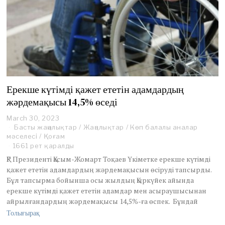
Ерекше күтімді қажет ететін адамдардың
жәрдемақысы 14,5% өседі
March 30, 2023
M
Басты жаңалықтар
a
/
Жаңалықтар
/
Көп балалы аналар
мәселесі
/
Қоғам
r
c
1661 рет қаралды
h
ҚР Президенті Қасым-Жомарт Тоқаев Үкіметке ерекше күтімді
3
қажет ететін адамдардың жәрдемақысын өсіруді тапсырды.
0
Бұл тапсырма бойынша осы жылдың Қыркүйек айында
,
ерекше күтімді қажет ететін адамдар мен асыраушысынан
2
0
айрылғандардың жәрдемақысы 14,5%-ға өспек. Бұндай
2
Толығырақ
3