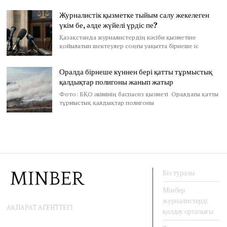
Журналистік қызметке тыйым салу жекелеген
үкім бе, әлде жүйелі үрдіс пе?
Қазақстанда журналистердің кәсіби қызметіне
қойылатын шектеулер соңғы уақытта бірнеше іс
Оралда бірнеше күннен бері қатты тұрмыстық
қалдықтар полигоны жанып жатыр
Фото: БҚО әкімінің баспасөз қызметі Оралдағы қатты
тұрмыстық қалдықтар полигоны
Біз туралы
Мінбер
журналистерді
АҚПАРАТ АГЕНТТЕГІ
қолдау орталығы