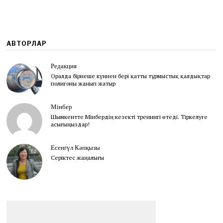
АВТОРЛАР
Редакция
Оралда бірнеше күннен бері қатты тұрмыстық қалдықтар
полигоны жанып жатыр
Мінбер
Шымкентте Мінбердің кезекті тренингі өтеді. Тіркелуге
асығыңыздар!
Есенгүл Кәпқызы
Серіктес жаңалығы