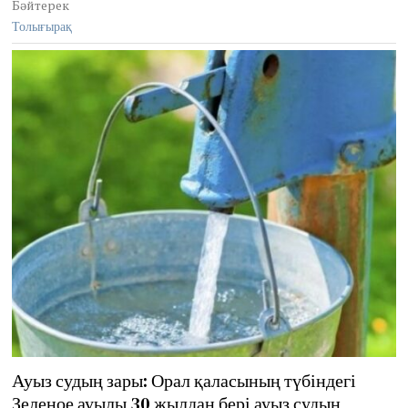
Бәйтерек
2
Толығырақ
0
2
2
Ауыз судың зары: Орал қаласының түбіндегі
Зеленое ауылы 30 жылдан бері ауыз судың