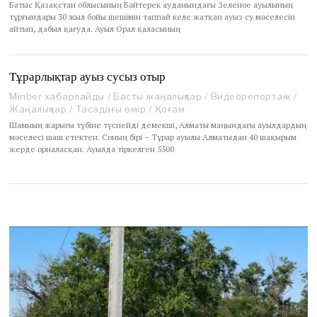
Батыс Қазақстан облысының Бәйтерек ауданындағы Зеленое ауылының
,
тұрғындары 30 жыл бойы шешімін таппай келе жатқан ауыз су мәселесін
2
айтып, дабыл қағуда. Ауыл Орал қаласының
0
2
2
Тұрарлықтар ауыз сусыз отыр
Minber хабарлайды
/
Басты жаңалықтар
/
Видеорепортаж
/
Жаңалықтар
/
Тасадағы өмір
/
Қоғам
Шамның жарығы түбіне түспейді демекші, Алматы маңындағы ауылдардың
мәселесі шаш етектен. Соның бірі – Тұрар ауылы Алматыдан 40 шақырым
жерде орналасқан. Ауылда тіркелген 5500