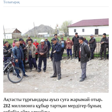
Толығырақ
2
0
2
4
Ақтасты тұрғындары ауыз суға жарымай отыр.
212 миллионға құбыр тартқан мердігер бұның
себебін айта алмайды