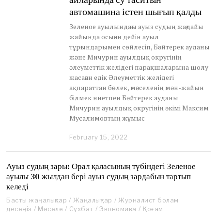
автомашина істен шығып қалды
Зеленое ауылындағы ауыз судың жағдайы
жайында осыған дейін ауыл
тұрғындарымен сөйлесіп, Бәйтерек ауданы
және Мичурин ауылдық округінің
әлеуметтік желідегі парақшаларына шолу
жасаған едік Әлеуметтік желідегі
ақпараттан бөлек, мәселенің мән-жайын
білмек ниетпен Бәйтерек ауданы
Мичурин ауылдық округінің әкімі Максим
Мусалимовтың жұмыс
February 15, 2022
F
e
b
r
Ауыз судың зары: Орал қаласының түбіндегі Зеленое
u
ауылы 30 жылдан бері ауыз судың зардабын тартып
a
келеді
r
y
Басты жаңалықтар
/
Жаңалықтар
/
Журналист болам
1
десеңіз
/
Мәселе
/
Сұхбат
/
Экономика
/
Қоғам
5