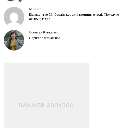
Мінбер
Шымкентте Мінбердің кезекті тренингі өтеді. Тіркелуге
асығыңыздар!
Есенгүл Кәпқызы
Серіктес жаңалығы