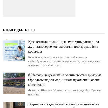
ЕҢ КӨП ОҚЫЛАТЫН
Қазақстанда онлайн-қысымға ұшыраған әйел
журналистерге көмектесетін платформа іске
қосылды
Қазақстанда кәсіби қызметіне байланысты
кибербуллингке, онлайн-қудалауға, қоқан-лоқы мен
әлеуметтік желілердегі
89% тозу деңгейі және басшылықтың ауысуы:
Оралдағы жедел медициналық көмектің өзекті
мәселелері
Фото: А. Шамай 400 мыңнан астам халқы бар Оралда
нормаға
Журналистік қызметке тыйым салу жекелеген