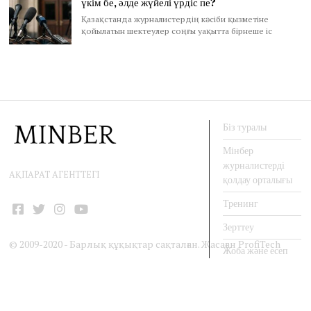
үкім бе, әлде жүйелі үрдіс пе?
Қазақстанда журналистердің кәсіби қызметіне
қойылатын шектеулер соңғы уақытта бірнеше іс
Біз туралы
Мінбер
журналистерді
АҚПАРАТ АГЕНТТЕГІ
қолдау орталығы
Тренинг
Facebook
Twitter
Instagram
YouTube
Зерттеу
© 2009-2020 - Барлық құқықтар сақталған. Жасаған
ProfiTech
Жоба және есеп