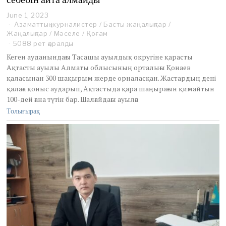
June 1, 2023
M
Азаматтық журналистер
a
/
Басты жаңалықтар
/
Жаңалықтар
y
/
Мәселе
/
Қоғам
3
5088 рет қаралды
1
Кеген ауданындағы Тасашы ауылдық округіне қарасты
,
Ақтасты ауылы Алматы облысының орталығы Қонаев
2
қаласынан 300 шақырым жерде орналасқан. Жастардың дені
0
қалаға қоныс аударып, Ақтастыда қара шаңырағын қимайтын
2
3
100-дей ғана түтін бар. Шалғайдағы ауылға
Толығырақ