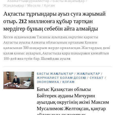
Азаматтық журналистер
a
/
Басты жаңалықтар
/
Жаңалықтар
y
/
Мәселе
/
Қоғам
3
Ақтасты тұрғындары ауыз суға жарымай
1
отыр. 212 миллионға құбыр тартқан
,
2
мердігер бұның себебін айта алмайды
0
2
Кеген ауданындағы Тасашы ауылдық округіне қарасты
3
Ақтасты ауылы Алматы облысының орталығы Қонаев
қаласынан 300 шақырым жерде орналасқан. Жастардың дені
қалаға қоныс аударып, Ақтастыда қара шаңырағын қимайтын
100-дей ғана түтін бар. Шалғайдағы ауылға
БАСТЫ ЖАҢАЛЫҚТАР
/
ЖАҢАЛЫҚТАР
/
ЖУРНАЛИСТ БОЛАМ ДЕСЕҢІЗ
/
СҰХБАТ
/
ЭКОНОМИКА
/
ҚОҒАМ
Батыс Қазақстан облысы
Бәйтерек ауданы Мичурин
ауылдық округінің әкімі Максим
Мусалимов: Желтоқсан, қаңтар
айларында су таситын