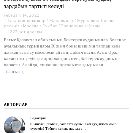
зардабын тартып келеді
February 14, 2022
F
Басты жаңалықтар
e
/
Жаңалықтар
/
Журналист болам
десеңіз
/
Мәселе
b
/
Сұхбат
/
Экономика
/
Қоғам
r
4227 рет қаралды
u
Батыс Қазақстан облысының Бәйтерек ауданындағы Зеленое
a
ауылының тұрғындары 30 жыл бойы шешімін таппай келе
r
жатқан ауыз су мәселесін айтып, дабыл қағуда. Ауыл Орал
y
қаласының түбінде орналасқанымен, Бәйтерек ауданына
1
4
қарасты. Алайда, ешқашан орталықтандырылған
,
Толығырақ
2
0
2
2
АВТОРЛАР
Редакция
Шыңғыс Ергөбек, cаясаттанушы: Қай құқықпен өмір
сүреміз? Табиғи құқық па, әлде…