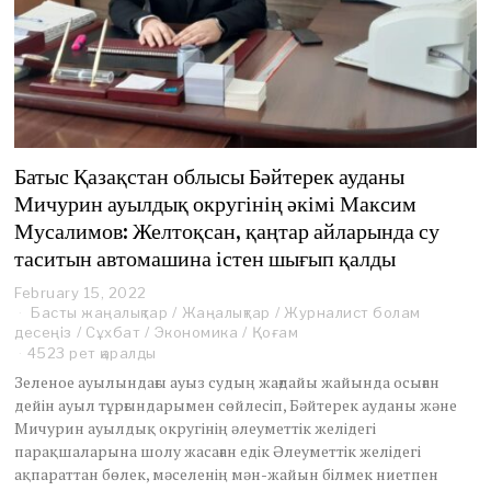
Батыс Қазақстан облысы Бәйтерек ауданы
Мичурин ауылдық округінің әкімі Максим
Мусалимов: Желтоқсан, қаңтар айларында су
таситын автомашина істен шығып қалды
February 15, 2022
F
Басты жаңалықтар
e
/
Жаңалықтар
/
Журналист болам
десеңіз
/
Сұхбат
/
b
Экономика
/
Қоғам
r
4523 рет қаралды
u
Зеленое ауылындағы ауыз судың жағдайы жайында осыған
a
дейін ауыл тұрғындарымен сөйлесіп, Бәйтерек ауданы және
r
Мичурин ауылдық округінің әлеуметтік желідегі
y
парақшаларына шолу жасаған едік Әлеуметтік желідегі
1
5
ақпараттан бөлек, мәселенің мән-жайын білмек ниетпен
,