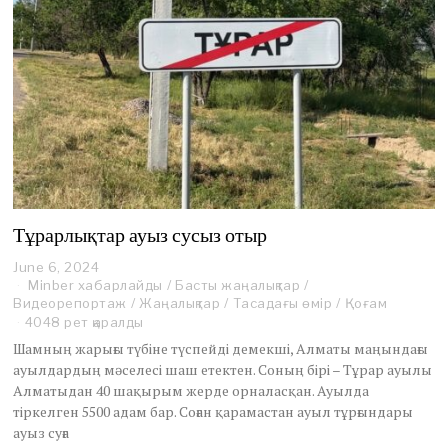
Тұрарлықтар ауыз сусыз отыр
June 6, 2024
D
Minber хабарлайды
e
/
Басты жаңалықтар
/
Видеорепортаж
c
/
Жаңалықтар
/
Тасадағы өмір
/
Қоғам
e
4048 рет қаралды
m
Шамның жарығы түбіне түспейді демекші, Алматы маңындағы
b
ауылдардың мәселесі шаш етектен. Соның бірі – Тұрар ауылы
e
Алматыдан 40 шақырым жерде орналасқан. Ауылда
r
тіркелген 5500 адам бар. Соған қарамастан ауыл тұрғындары
2
0
ауыз суға
,