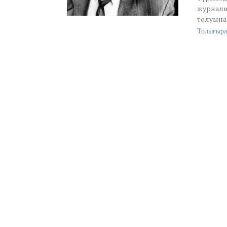
журналис
толуына
Толығыра