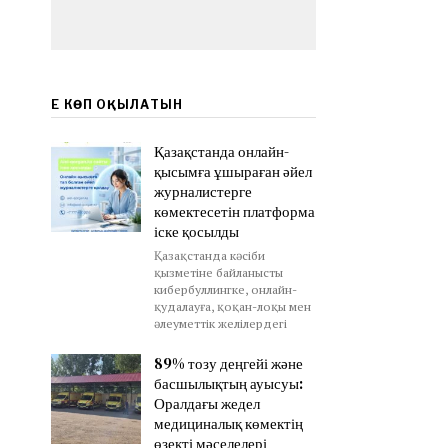
ЕҢ КӨП ОҚЫЛАТЫН
Қазақстанда онлайн-
қысымға ұшыраған әйел
журналистерге
көмектесетін платформа
іске қосылды
Қазақстанда кәсіби
қызметіне байланысты
кибербуллингке, онлайн-
қудалауға, қоқан-лоқы мен
әлеуметтік желілердегі
89% тозу деңгейі және
басшылықтың ауысуы:
Оралдағы жедел
медициналық көмектің
өзекті мәселелері