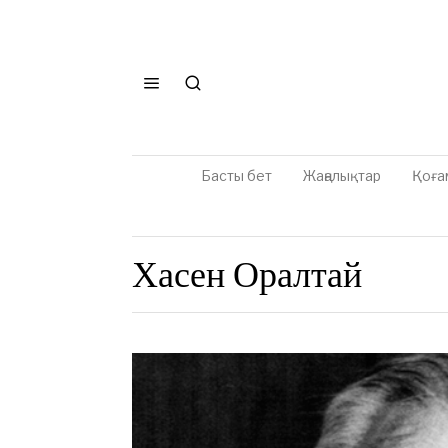
Басты бет
Жаңалықтар
Қоға
Хасен Оралтай