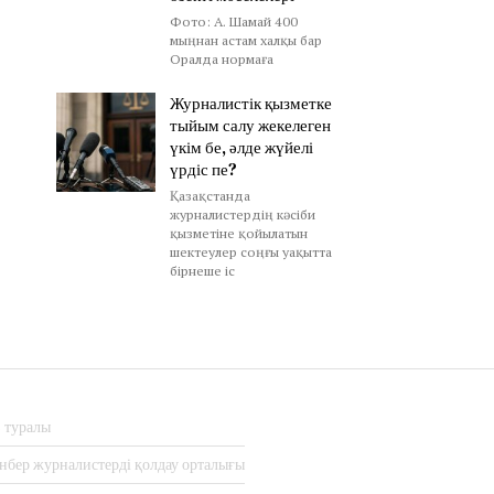
Фото: А. Шамай 400
мыңнан астам халқы бар
Оралда нормаға
Журналистік қызметке
тыйым салу жекелеген
үкім бе, әлде жүйелі
үрдіс пе?
Қазақстанда
журналистердің кәсіби
қызметіне қойылатын
шектеулер соңғы уақытта
бірнеше іс
з туралы
нбер журналистерді қолдау орталығы