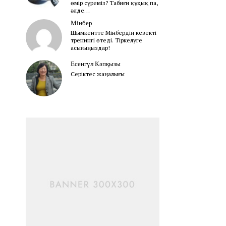
өмір сүреміз? Табиғи құқық па,
әлде…
Мінбер
Шымкентте Мінбердің кезекті
тренингі өтеді. Тіркелуге
асығыңыздар!
Есенгүл Кәпқызы
Серіктес жаңалығы