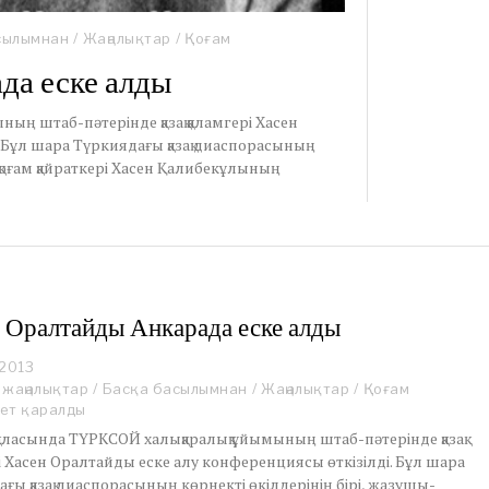
сылымнан
/
Жаңалықтар
/
Қоғам
да еске алды
ың штаб-пәтерінде қазақ қаламгері Хасен
 Бұл шара Түркиядағы қазақ диаспорасының
 қоғам қайраткері Хасен Қалибекұлының
 Оралтайды Анкарада еске алды
 2013
 жаңалықтар
/
Басқа басылымнан
/
Жаңалықтар
/
Қоғам
ет қаралды
аласында ТҮРКСОЙ халықаралық ұйымының штаб-пәтерінде қазақ
і Хасен Оралтайды еске алу конференциясы өткізілді. Бұл шара
ғы қазақ диаспорасының көрнекті өкілдерінің бірі, жазушы-