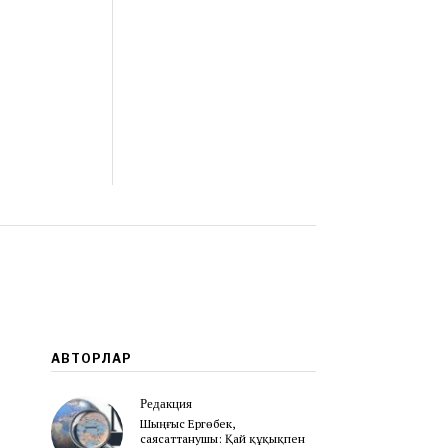
АВТОРЛАР
Редакция
Шыңғыс Ергөбек,
cаясаттанушы: Қай құқықпен