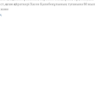
т, қоғам қайраткері Хасен Қалибекұлының туғанына 80 жыл
 және
қ