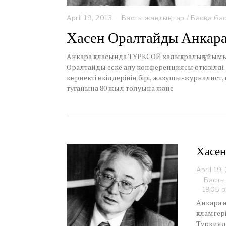
April 19, 2013
Басты жаңалықтар
/
Басқа ба
Хасен Оралтайды Анкара
Анкара қаласында ТҮРКСОЙ халықаралық ұйымын
Оралтайды еске алу конференциясы өткізілді.
көрнекті өкілдерінің бірі, жазушы-журналист,
туғанына 80 жыл толуына және
Хасен
April 19,
Басты
1905 р
Анкара қ
қаламгер
Түркияда