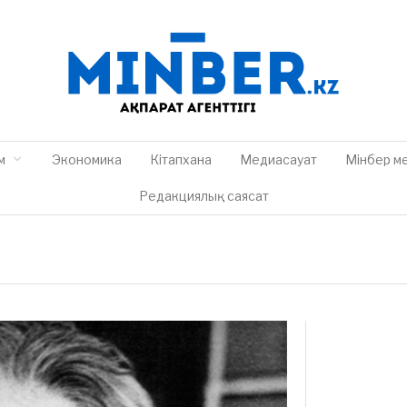
м
Экономика
Кітапхана
Медиасауат
Мінбер м
Редакциялық саясат