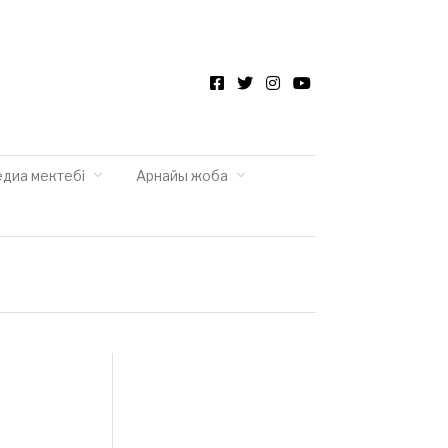
Facebook
Twitter
Instagram
YouTube
едиа мектебі
Арнайы жоба