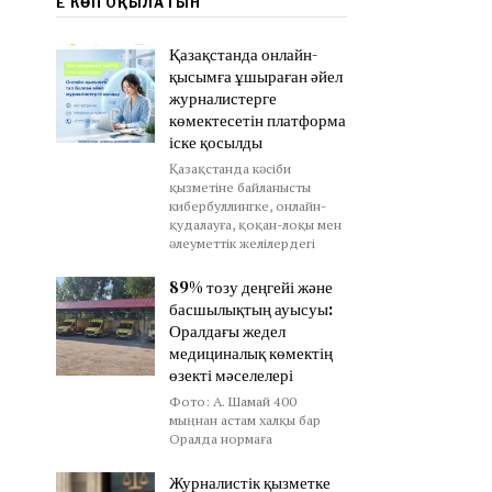
ЕҢ КӨП ОҚЫЛАТЫН
Қазақстанда онлайн-
қысымға ұшыраған әйел
журналистерге
көмектесетін платформа
іске қосылды
Қазақстанда кәсіби
қызметіне байланысты
кибербуллингке, онлайн-
қудалауға, қоқан-лоқы мен
әлеуметтік желілердегі
89% тозу деңгейі және
басшылықтың ауысуы:
Оралдағы жедел
медициналық көмектің
өзекті мәселелері
Фото: А. Шамай 400
мыңнан астам халқы бар
Оралда нормаға
Журналистік қызметке