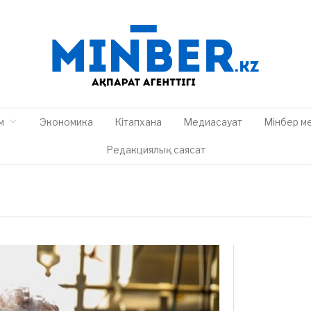
м
Экономика
Кітапхана
Медиасауат
Мінбер м
Редакциялық саясат