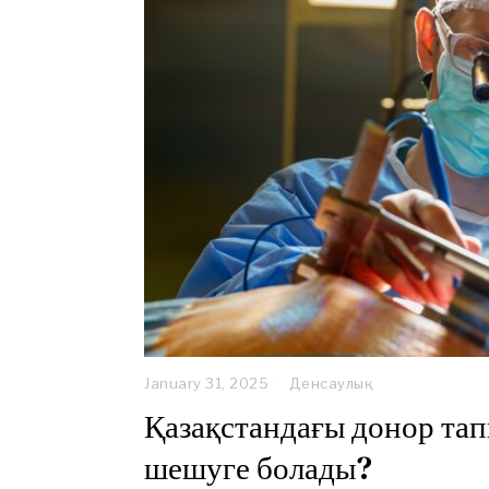
January 31, 2025
F
Денсаулық
e
Қазақстандағы донор тап
b
r
шешуге болады?
u
a