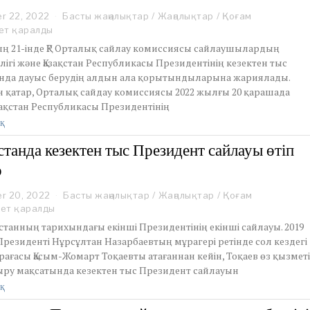
r 22, 2022
Басты жаңалықтар
/
Жаңалықтар
/
Қоғам
ет қаралды
ың 21-інде ҚР Орталық сайлау комиссиясы сайлаушылардың
лігі және Қазақстан Республикасы Президентінің кезектен тыс
нда дауыс берудің алдын ала қорытындыларына жариялады.
 қатар, Орталық сайдау комиссиясы 2022 жылғы 20 қарашада
зақстан Республикасы Президентінің
қ
станда кезектен тыс Президент сайлауы өтіп
р
r 20, 2022
N
Басты жаңалықтар
/
Жаңалықтар
/
Қоғам
o
рет қаралды
v
қстанның тарихындағы екінші Президентінің екінші сайлауы. 2019
e
резиденті Нұрсұлтан Назарбаевтың мұрагері ретінде сол кездегі
m
рағасы Қасым-Жомарт Тоқаевты атағаннан кейін, Тоқаев өз қызмет
b
ыру мақсатында кезектен тыс Президент сайлауын
e
r
қ
2
0