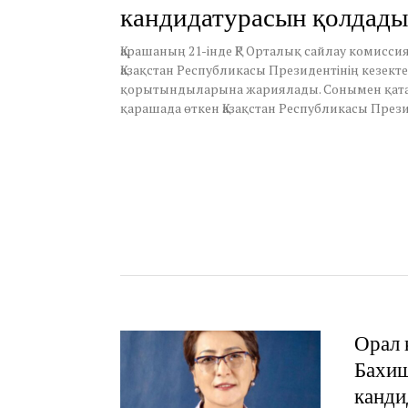
кандидатурасын қолдад
Қарашаның 21-інде ҚР Орталық сайлау комисс
Қазақстан Республикасы Президентінің кезект
қорытындыларына жариялады. Сонымен қатар
қарашада өткен Қазақстан Республикасы Прези
Орал 
Бахиш
канди