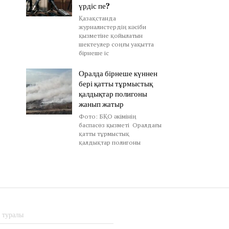
үрдіс пе?
Қазақстанда
журналистердің кәсіби
қызметіне қойылатын
шектеулер соңғы уақытта
бірнеше іс
Оралда бірнеше күннен
бері қатты тұрмыстық
қалдықтар полигоны
жанып жатыр
Фото: БҚО әкімінің
баспасөз қызметі Оралдағы
қатты тұрмыстық
қалдықтар полигоны
з туралы