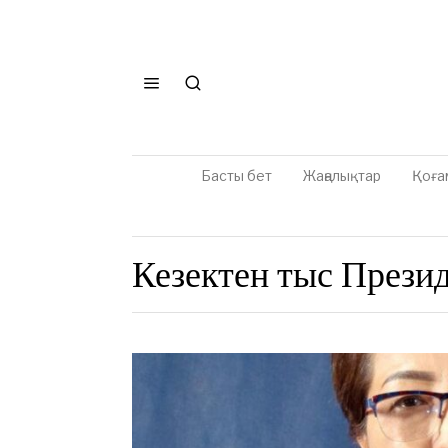
Басты бет
Жаңалықтар
Қоға
Кезектен тыс Прези