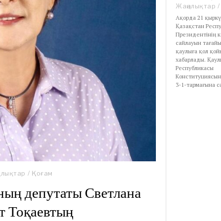
Жаңалықтар
/
Ақорда 21 қыркү
Қазақстан Респ
Президентінің 
сайлауын тағай
қаулыға қол қой
хабарлады. Қау
Республикасы
Конституциясын
3-1-тармағына с
алықтар
/
Қоғам
ның депутаты Светлана
т Тоқаевтың