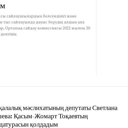
ым
иясы сайлаушылардың белсенділігі және
ен тыс сайлауында дауыс берудің алдын ала
, Орталық сайдау комиссиясы 2022 жылғы 20
дентінің
қалалық мәслихатының депутаты Светлана
ева: Қасым-Жомарт Тоқаевтың
датурасын қолдадым