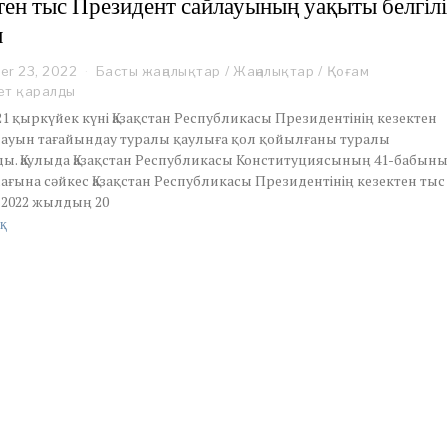
тен тыс Президент сайлауының уақыты белгілі
,
ы
2
0
2
er 23, 2022
S
Басты жаңалықтар
/
Жаңалықтар
/
Қоғам
2
e
ет қаралды
p
1 қыркүйек күні Қазақстан Республикасы Президентінің кезектен
t
лауын тағайындау туралы қаулыға қол қойылғаны туралы
e
ды. Қаулыда Қазақстан Республикасы Конституциясының 41-бабын
m
ағына сәйкес Қазақстан Республикасы Президентінің кезектен тыс
b
e
 2022 жылдың 20
r
қ
2
3
,
2
0
2
2