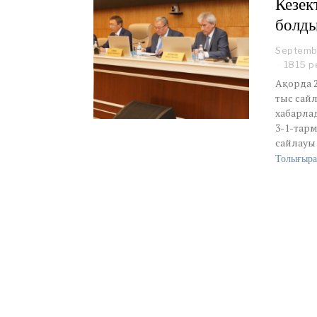
Кезек
болд
Septemb
1815 р
Ақорда 2
тыс сай
хабарла
3-1-тарм
сайлауы
Толығыра