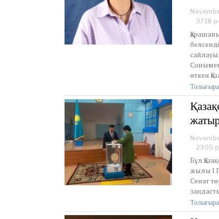
Novembe
3718 р
Қарашан
белсенді
сайлауы
Сонымен
өткен Қа
Толығыра
Қазақ
жаты
Novembe
2305 
Бұл Қаза
жылы І П
Сенат тө
заңдаст
Толығыра