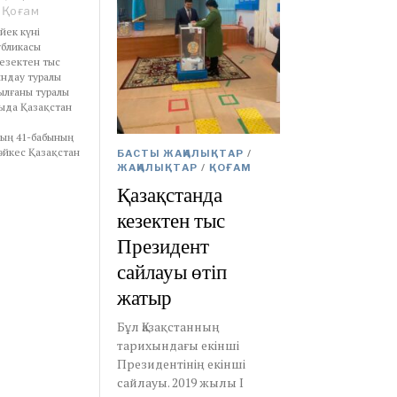
Қоғам
йек күні
убликасы
кезектен тыс
ындау туралы
ылғаны туралы
лыда Қазақстан
ың 41-бабының
әйкес Қазақстан
БАСТЫ ЖАҢАЛЫҚТАР
/
ЖАҢАЛЫҚТАР
/
ҚОҒАМ
Қазақстанда
кезектен тыс
Президент
сайлауы өтіп
жатыр
Бұл Қазақстанның
тарихындағы екінші
Президентінің екінші
сайлауы. 2019 жылы І