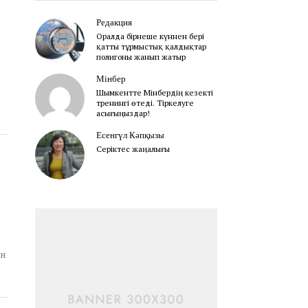
2
0
Редакция
2
Оралда бірнеше күннен бері
2
қатты тұрмыстық қалдықтар
полигоны жанып жатыр
Мінбер
Шымкентте Мінбердің кезекті
тренингі өтеді. Тіркелуге
асығыңыздар!
Есенгүл Кәпқызы
Серіктес жаңалығы
ін