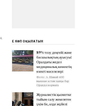
ың
ЕҢ КӨП ОҚЫЛАТЫН
89% тозу деңгейі және
басшылықтың ауысуы:
Оралдағы жедел
медициналық көмектің
өзекті мәселелері
Фото: А. Шамай 400
мыңнан астам халқы бар
Оралда нормаға
Журналистік қызметке
тыйым салу жекелеген
үкім бе, әлде жүйелі