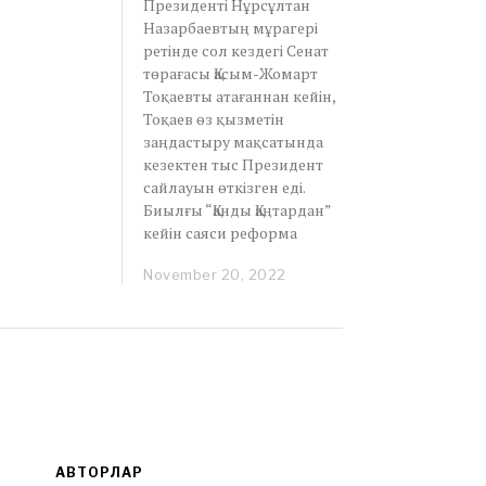
Президенті Нұрсұлтан
Назарбаевтың мұрагері
ретінде сол кездегі Сенат
төрағасы Қасым-Жомарт
Тоқаевты атағаннан кейін,
Тоқаев өз қызметін
заңдастыру мақсатында
кезектен тыс Президент
сайлауын өткізген еді.
Биылғы “Қанды Қаңтардан”
кейін саяси реформа
November 20, 2022
N
o
v
e
m
b
e
r
2
0
,
АВТОРЛАР