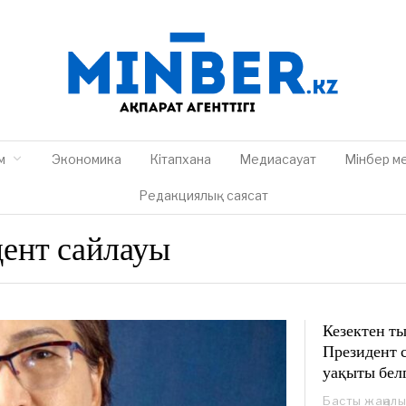
м
Экономика
Кітапхана
Медиасауат
Мінбер м
Редакциялық саясат
дент сайлауы
Кезектен т
Президент 
уақыты белг
Басты жаңал