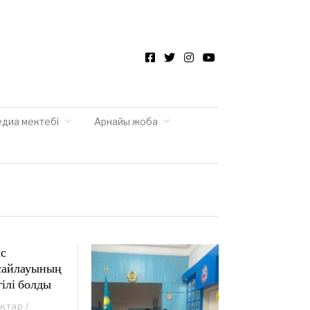
Facebook
Twitter
Instagram
YouTube
едиа мектебі
Арнайы жоба
ыс
сайлауының
ілі болды
ықтар
/