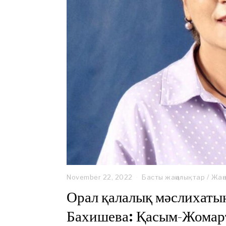
November 22, 2022
Басты жаңалықтар
/
Жаң
Орал қалалық мәслихаты
Бахишева: Қасым-Жомар