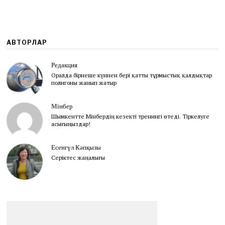
АВТОРЛАР
Редакция
Оралда бірнеше күннен бері қатты тұрмыстық қалдықтар
полигоны жанып жатыр
Мінбер
Шымкентте Мінбердің кезекті тренингі өтеді. Тіркелуге
асығыңыздар!
Есенгүл Кәпқызы
Серіктес жаңалығы