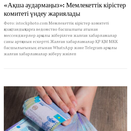
«Ақша аудармаңыз»: Мемлекеттік кірістер
комитеті үндеу жариялады
Фото: istockphoto.com Мемлекеттік кірістер комитеті
қазақстандықтарға ведомство басшылығы атынан
мессенджерлер арқылы жіберілген жалған хабарламалар
саны артқанын ескертті. Жалған хабарламалар ҚР ҚМ МКК
басшылығының атынан WhatsApp және Telegram арқылы
жалған хабарламалар жіберу жиілеп