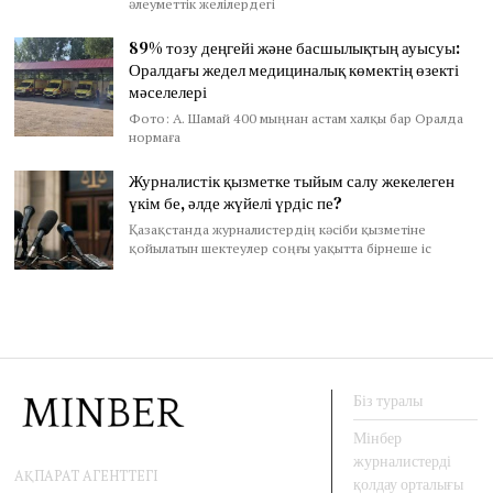
әлеуметтік желілердегі
89% тозу деңгейі және басшылықтың ауысуы:
Оралдағы жедел медициналық көмектің өзекті
мәселелері
Фото: А. Шамай 400 мыңнан астам халқы бар Оралда
нормаға
Журналистік қызметке тыйым салу жекелеген
үкім бе, әлде жүйелі үрдіс пе?
Қазақстанда журналистердің кәсіби қызметіне
қойылатын шектеулер соңғы уақытта бірнеше іс
Біз туралы
Мінбер
журналистерді
АҚПАРАТ АГЕНТТЕГІ
қолдау орталығы