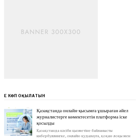
ЕҢ КӨП ОҚЫЛАТЫН
Қазақстанда онлайн-қысымға ұшыраған әйел
журналистерге көмектесетін платформа іске
қосылды
Қазақстанда кәсіби қызметіне байланысты
кибербуллингке, онлайн-қудалауға, қоқан-лоқы мен