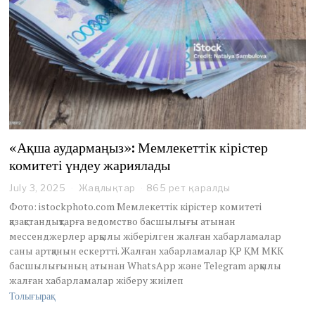
«Ақша аудармаңыз»: Мемлекеттік кірістер
комитеті үндеу жариялады
July 3, 2025
Жаңалықтар
865 рет қаралды
Фото: istockphoto.com Мемлекеттік кірістер комитеті
қазақстандықтарға ведомство басшылығы атынан
мессенджерлер арқылы жіберілген жалған хабарламалар
саны артқанын ескертті. Жалған хабарламалар ҚР ҚМ МКК
басшылығының атынан WhatsApp және Telegram арқылы
жалған хабарламалар жіберу жиілеп
Толығырақ