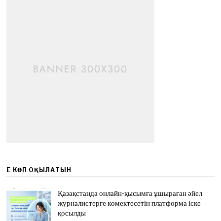
ЕҢ КӨП ОҚЫЛАТЫН
Қазақстанда онлайн-қысымға ұшыраған әйел
журналистерге көмектесетін платформа іске
қосылды