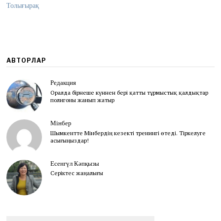
Толығырақ
АВТОРЛАР
Редакция
Оралда бірнеше күннен бері қатты тұрмыстық қалдықтар
полигоны жанып жатыр
Мінбер
Шымкентте Мінбердің кезекті тренингі өтеді. Тіркелуге
асығыңыздар!
Есенгүл Кәпқызы
Серіктес жаңалығы