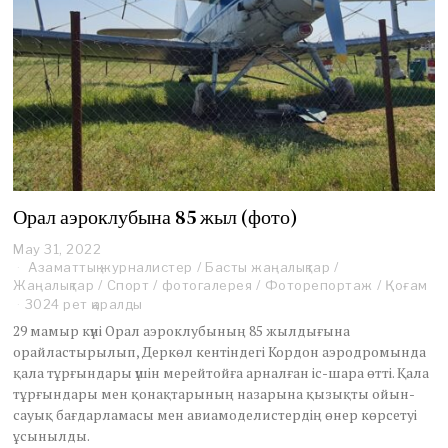
Орал аэроклубына 85 жыл (фото)
May 31, 2022
M
Азаматтық журналистер
a
/
Басты жаңалықтар
/
Жаңалықтар
/
y
Спорт
/
фотогалерея
/
Фоторепортаж
/
Қоғам
3
3024 рет қаралды
1
29 мамыр күні Орал аэроклубының 85 жылдығына
,
орайластырылып, Деркөл кентіндегі Кордон аэродромында
2
қала тұрғындары үшін мерейтойға арналған іс-шара өтті. Қала
0
тұрғындары мен қонақтарының назарына қызықты ойын-
2
2
сауық бағдарламасы мен авиамоделистердің өнер көрсетуі
ұсынылды.