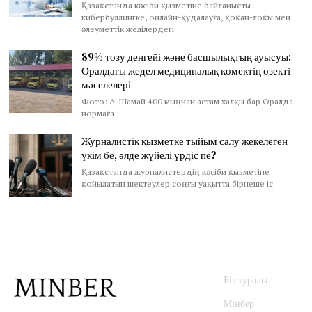
Қазақстанда кәсіби қызметіне байланысты
кибербуллингке, онлайн-қудалауға, қоқан-лоқы мен
әлеуметтік желілердегі
89% тозу деңгейі және басшылықтың ауысуы:
Оралдағы жедел медициналық көмектің өзекті
мәселелері
Фото: А. Шамай 400 мыңнан астам халқы бар Оралда
нормаға
Журналистік қызметке тыйым салу жекелеген
үкім бе, әлде жүйелі үрдіс пе?
Қазақстанда журналистердің кәсіби қызметіне
қойылатын шектеулер соңғы уақытта бірнеше іс
Біз туралы
Мінбер