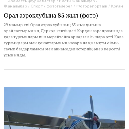
Азаматтық журналистер
a
/
Басты жаңалықтар
/
Жаңалықтар
/
y
Спорт
/
фотогалерея
/
Фоторепортаж
/
Қоғам
3
Орал аэроклубына 85 жыл (фото)
1
,
29 мамыр күні Орал аэроклубының 85 жылдығына
2
орайластырылып, Деркөл кентіндегі Кордон аэродромында
0
қала тұрғындары үшін мерейтойға арналған іс-шара өтті. Қала
2
2
тұрғындары мен қонақтарының назарына қызықты ойын-
сауық бағдарламасы мен авиамоделистердің өнер көрсетуі
ұсынылды.