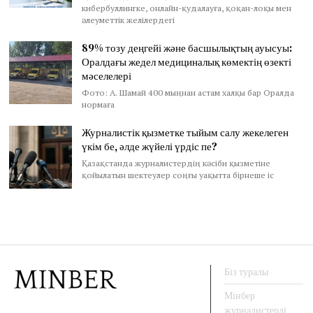
кибербуллингке, онлайн-қудалауға, қоқан-лоқы мен
әлеуметтік желілердегі
89% тозу деңгейі және басшылықтың ауысуы:
Оралдағы жедел медициналық көмектің өзекті
мәселелері
Фото: А. Шамай 400 мыңнан астам халқы бар Оралда
нормаға
Журналистік қызметке тыйым салу жекелеген
үкім бе, әлде жүйелі үрдіс пе?
Қазақстанда журналистердің кәсіби қызметіне
қойылатын шектеулер соңғы уақытта бірнеше іс
Біз туралы
Мінбер
журналистерді