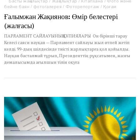
Басты жаңалықтар
p
/
Жаңалықтар
/
Кітапхана
/
Фото және
бейне баян
/
фотогалерея
r
/
Фоторепортаж
/
Қоғам
i
Ғалымжан Жақиянов: Өмір белестері
l
(жалғасы)
1
,
2
ПАРЛАМЕНТ САЙЛАУЫНЫҢ ҚҰПИЯЛАРЫ Он бірінші тарау
0
Келесі саяси науқан — Парламент сайлауы жыл өтпей жетіп
2
келді. 99-дың шілдесінде тиісті жарлықтарға қол қойылды.
2
Науқан басталмай тұрып, Президенттің рұқсатымен, жазғы
демалысымда ағылшын тілін оқуға