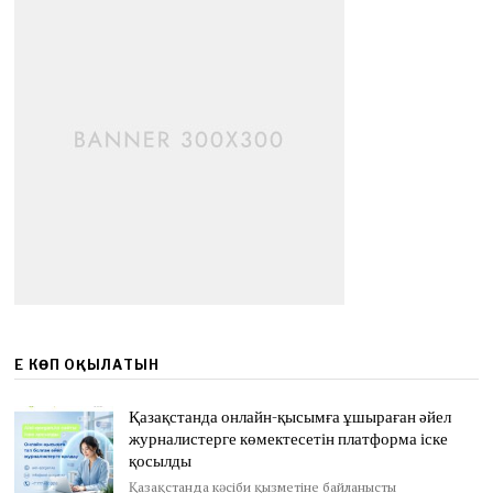
ЕҢ КӨП ОҚЫЛАТЫН
Қазақстанда онлайн-қысымға ұшыраған әйел
журналистерге көмектесетін платформа іске
қосылды
Қазақстанда кәсіби қызметіне байланысты