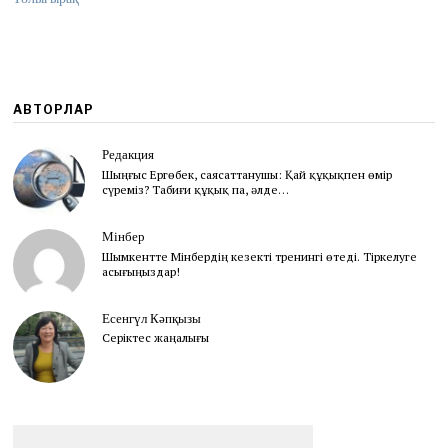
АВТОРЛАР
Редакция
Шыңғыс Ергөбек, cаясаттанушы: Қай құқықпен өмір
сүреміз? Табиғи құқық па, әлде…
Мінбер
Шымкентте Мінбердің кезекті тренингі өтеді. Тіркелуге
асығыңыздар!
Есенгүл Кәпқызы
Серіктес жаңалығы