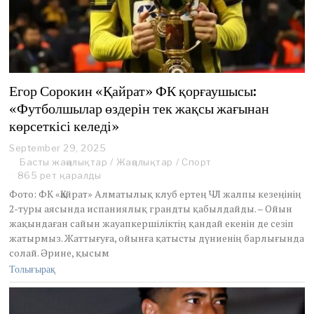
Егор Сорокин «Қайрат» ФК қорғаушысы:
«Футболшылар өздерін тек жақсы жағынан
көрсеткісі келеді»
September 29, 2025
S
e
Басты жаңалықтар
/
Жаңалықтар
/
Спорт
p
865 рет қаралды
t
Фото: ФК «Қайрат» Алматылық клуб ертең ЧЛ жалпы кезеңінің
e
2-туры аясында испаниялық грандты қабылдайды. – Ойын
m
жақындаған сайын жауапкершіліктің қандай екенін де сезіп
b
e
жатырмыз. Жаттығуға, ойынға қатысты дүниенің барлығында
r
солай. Әрине, қысым
2
Толығырақ
9
,
2
0