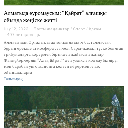
Алматыда еуромаусым: “Қайрат” алғашқы
ойында жеңіске жетті
July 12, 2026
J
Басты жаңалықтар
/
Спорт
/
Қоғам
u
407 рет қаралды
l
Алматының Орталық стадионында матч басталмастан
y
бұрын ерекше атмосфера сезіледі. Сары-жасыл түске боялған
1
трибуналарға көрермен біртіндеп жайғасып жатыр.
2
Жанкүйерлердің “Алға, Қайрат!” деп үздіксіз қолдау білдіруі
,
2
мен барабан үні стадионға келген көрерменге де,
0
ойыншыларға
2
Толығырақ
6