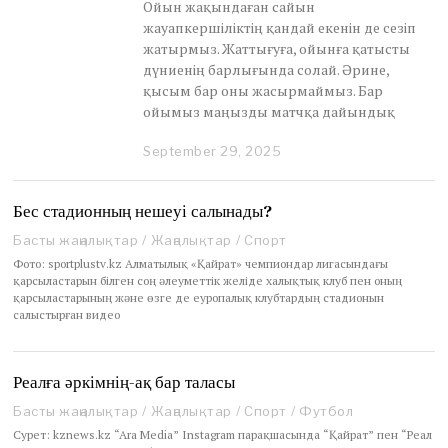
Ойын жақындаған сайын
жауапкершіліктің қандай екенін де сезіп
жатырмыз. Жаттығуға, ойынға қатысты
дүниенің барлығында солай. Әрине,
қысым бар оны жасырмаймыз. Бар
ойымыз маңызды матчқа дайындық
September 29, 2025
S
e
p
t
Бес стадионның нешеуі салынады?
e
Басты жаңалықтар
/
Жаңалықтар
/
Спорт
m
b
Фото: sportplustv.kz Алматылық «Қайрат» чемпиондар лигасындағы
e
қарсыластарын білген соң әлеуметтік желіде халықтық клуб пен оның
r
қарсыластарының және өзге де еуропалық клубтардың стадионын
2
салыстырған видео
9
,
2
Реалға әркімнің-ақ бар таласы
0
2
Басты жаңалықтар
/
Жаңалықтар
/
Спорт
/
Футбол
5
Сурет: kznews.kz “Ara Media” Instagram парақшасында “Қайрат” пен “Реал