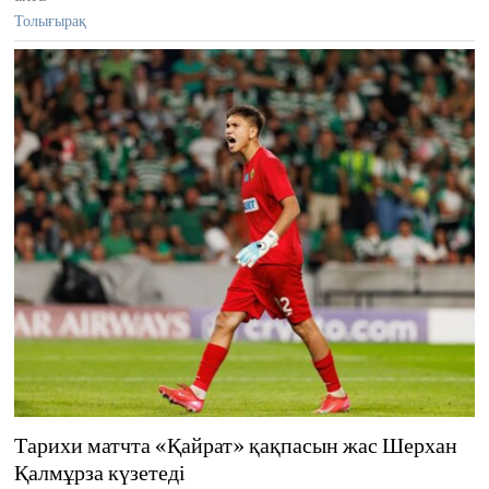
Толығырақ
Тарихи матчта «Қайрат» қақпасын жас Шерхан
Қалмұрза күзетеді