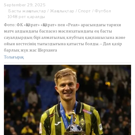
September 29, 2025
Басты жаңалықтар
/
Жаңалықтар
/
Спорт
/
Футбол
1048 рет қаралды
Фото: ФК «Қайрат» «Қайрат» пен «Реал» арасындағы тарихи
матч алдындағы баспасөз мәслихатындағы ең басты
сауалдырдың бірі алматылық клубтың қақпашысына және
ойын кестесінің тығыздығына қатысты болды. – Дәл қазір
барлық жүк жас Шерханға
Толығырақ