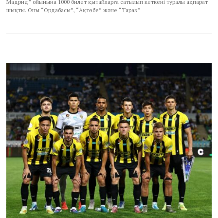
Мадрид” ойынына 1000 билет қытайларға сатылып кеткені туралы ақпарат
шықты. Оны “Ордабасы”, “Ақтөбе” және “Тараз”