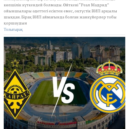
көпшілік күткендей болмады. Өйткені “Реал Мадрид”
b
e
ойыншылары әдеттегі есіктен емес, оңтүстік ВИП арқылы
r
шыққан. Бірақ ВИП аймағында болған жанкүйерлер тобы
2
қоршаудын
9
Толығырақ
,
2
0
2
5