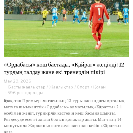
«Ордабасы» көш бастады, «Қайрат» жеңілді: 12-
турдың талдау және екі тренердің пікірі
May 29, 2026
M
a
Басты жаңалықтар
/
Жаңалықтар
/
Спорт
/
Қоғам
y
596 рет қаралды
2
Қазақстан Премьер-лигасының 12-туры аясындағы орталық
9
матчта шымкенттік «Ордабасы» алматылық «Қайратты» 2:1
,
есебімен жеңіп, турнирлік кестенің көш басына шықты.
2
0
Кездесуде есепті алғаш болып қонақтар ашты. Матчтың 14-
2
минутында Жоржиньо нәтижелі пасынан кейін «Қайратты»
6
алға