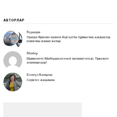
АВТОРЛАР
Редакция
Оралда бірнеше күннен бері қатты тұрмыстық қалдықтар
полигоны жанып жатыр
Мінбер
Шымкентте Мінбердің кезекті тренингі өтеді. Тіркелуге
асығыңыздар!
Есенгүл Кәпқызы
Серіктес жаңалығы