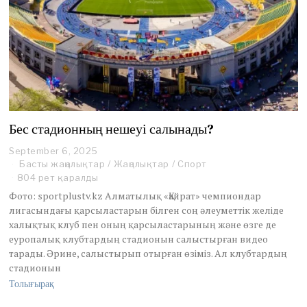
Бес стадионның нешеуі салынады?
September 6, 2025
Басты жаңалықтар
/
Жаңалықтар
/
Спорт
804 рет қаралды
Фото: sportplustv.kz Алматылық «Қайрат» чемпиондар
лигасындағы қарсыластарын білген соң әлеуметтік желіде
халықтық клуб пен оның қарсыластарының және өзге де
еуропалық клубтардың стадионын салыстырған видео
тарады. Әрине, салыстырып отырған өзіміз. Ал клубтардың
стадионын
Толығырақ