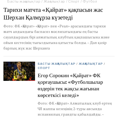
Басты жаңалықтар
/
Жаңалықтар
/
Спорт
/
Футбол
Тарихи матчта «Қайрат» қақпасын жас
Шерхан Қалмұрза күзетеді
Фото: ФК «Қайрат» «Қайрат» пен «Реал» арасындағы тарихи
матч алдындағы баспасөз мәслихатындағы ең басты
сауалдырдың бірі алматылық клубтың қақпашысына және
ойын кестесінің тығыздығына қатысты болды. – Дәл қазір
барлық жүк жас Шерханға
БАСТЫ ЖАҢАЛЫҚТАР
/
ЖАҢАЛЫҚТАР
/
СПОРТ
Егор Сорокин «Қайрат» ФК
қорғаушысы: «Футболшылар
өздерін тек жақсы жағынан
көрсеткісі келеді»
Фото: ФК «Қайрат» Алматылық клуб ертең
ЧЛ жалпы кезеңінің 2-туры аясында
испаниялық грандты қабылдайды. –