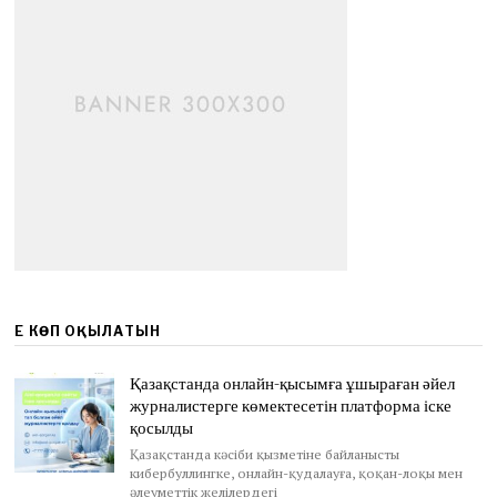
ЕҢ КӨП ОҚЫЛАТЫН
Қазақстанда онлайн-қысымға ұшыраған әйел
журналистерге көмектесетін платформа іске
қосылды
Қазақстанда кәсіби қызметіне байланысты
кибербуллингке, онлайн-қудалауға, қоқан-лоқы мен
әлеуметтік желілердегі