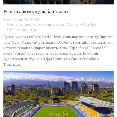
Реалға әркімнің-ақ бар таласы
September 26, 2025
Басты жаңалықтар
/
Жаңалықтар
/
Спорт
/
Футбол
705 рет қаралды
Сурет: kznews.kz “Ara Media” Instagram парақшасында “Қайрат”
пен “Реал Мадрид” ойынына 1000 билет қытайларға сатылып
кеткені туралы ақпарат шықты. Оны “Ордабасы”, “Ақтөбе”
және “Тараз” клубтарының экс-қақпашысы, Қазақстан
құрамасының бұрынғы футболшысы Самат Отарбаев
Толығырақ