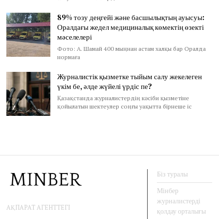
89% тозу деңгейі және басшылықтың ауысуы:
Оралдағы жедел медициналық көмектің өзекті
мәселелері
Фото: А. Шамай 400 мыңнан астам халқы бар Оралда
нормаға
Журналистік қызметке тыйым салу жекелеген
үкім бе, әлде жүйелі үрдіс пе?
Қазақстанда журналистердің кәсіби қызметіне
қойылатын шектеулер соңғы уақытта бірнеше іс
Біз туралы
Мінбер
журналистерді
АҚПАРАТ АГЕНТТЕГІ
қолдау орталығы