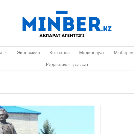
м
Экономика
Кітапхана
Медиасауат
Мінбер м
Редакциялық саясат