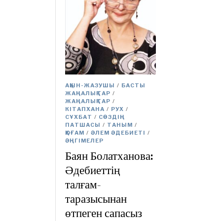
АҚЫН-ЖАЗУШЫ
/
БАСТЫ
ЖАҢАЛЫҚТАР
/
ЖАҢАЛЫҚТАР
/
КІТАПХАНА
/
РУХ
/
СҰХБАТ
/
СӨЗДІҢ
ПАТШАСЫ
/
ТАНЫМ
/
ҚОҒАМ
/
ӘЛЕМ ӘДЕБИЕТІ
/
ӘҢГІМЕЛЕР
Баян Болатханова:
Әдебиеттің
талғам-
таразысынан
өтпеген сапасыз