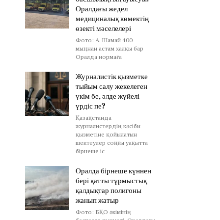
Оралдағы жедел
медициналық көмектің
өзекті мәселелері
Фото: А. Шамай 400
мыңнан астам халқы бар
Оралда нормаға
Журналистік қызметке
тыйым салу жекелеген
үкім бе, әлде жүйелі
үрдіс пе?
Қазақстанда
журналистердің кәсіби
қызметіне қойылатын
шектеулер соңғы уақытта
бірнеше іс
Оралда бірнеше күннен
бері қатты тұрмыстық
қалдықтар полигоны
жанып жатыр
Фото: БҚО әкімінің