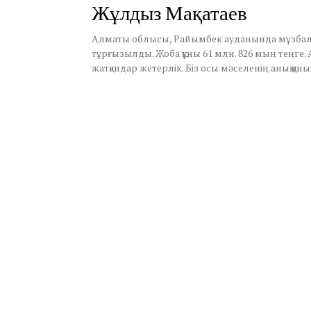
Жұлдыз Мақатаев
1
3
,
Алматы облысы, Райымбек ауданында мұзбалақ 
2
тұрғызылды. Жоба құны 61 млн. 826 мың теңге.
0
жатқандар жетерлік. Біз осы мәселенің анық қа
2
1