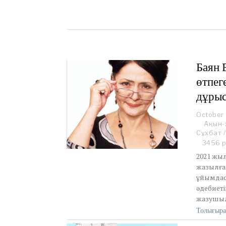
Баян 
өтпег
дұрыс
October 
Ақын
Сұхбат
/
3456 
2021 жы
жазылға
ұйымдаст
әдебиеті
жазушы
Толығыра