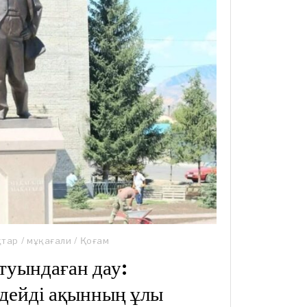
қтар
/
мұқағали
/
Қоғам
туындаған дау:
– дейді ақынның ұлы