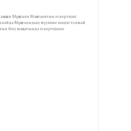
ақын Мұқағали Мақатаевтың ескерткіші
 Алайда Мұқағалидың мүсініне көңілі толмай
нығын білу мақсатында ескерткішке