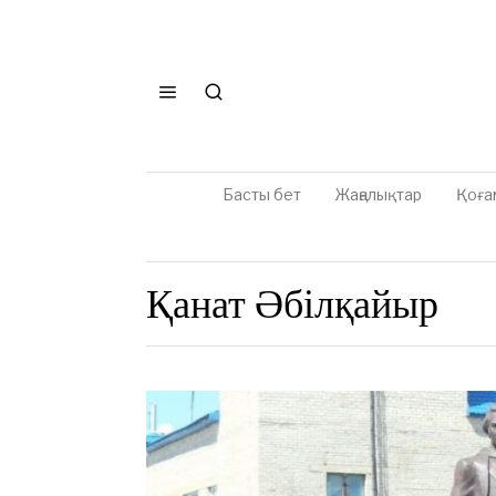
Басты бет
Жаңалықтар
Қоға
Қанат Әбілқайыр