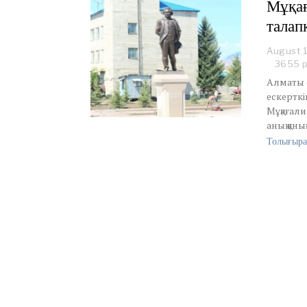
Мұқағ
талап
August 1
3655 
Алматы 
ескерткі
Мұқағали
анық қан
Толығыра