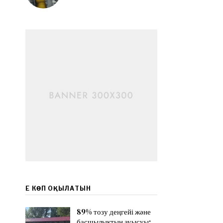
в
ЕҢ КӨП ОҚЫЛАТЫН
89% тозу деңгейі және
басшылықтың ауысуы: