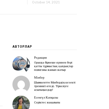
October 14, 2021
O
c
t
o
b
e
r
1
7
,
2
АВТОРЛАР
0
2
Редакция
1
Оралда бірнеше күннен бері
қатты тұрмыстық қалдықтар
полигоны жанып жатыр
Мінбер
Шымкентте Мінбердің кезекті
тренингі өтеді. Тіркелуге
асығыңыздар!
Есенгүл Кәпқызы
Серіктес жаңалығы