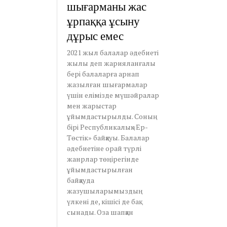
шығарманы жас
ұрпаққа ұсыну
дұрыс емес
2021 жыл балалар әдебиеті
жылы деп жарияланғалы
бері балаларға арнап
жазылған шығармалар
үшін елімізде мүшәйралар
мен жарыстар
ұйымдастырылды. Соның
бірі Республикалық «Ер-
Төстік» байқауы. Балалар
әдебиетіне орай түрлі
жанрлар төңірегінде
ұйымдастырылған
байқауда
жазушыларымыздың
үлкені де, кішісі де бақ
сынады. Оза шапқан