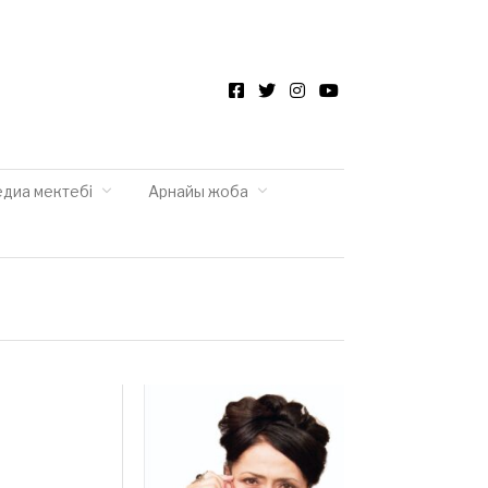
Facebook
Twitter
Instagram
YouTube
едиа мектебі
Арнайы жоба