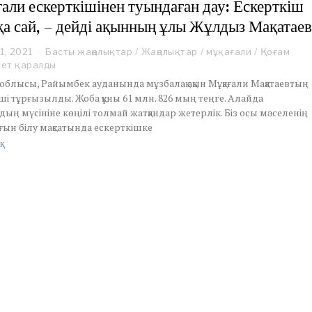
али ескерткішінен туындаған дау: Ескерткіш
1
қа сай, – дейді ақынның ұлы Жұлдыз Мақатае
1, 2021
A
Басты жаңалықтар
/
Жаңалықтар
/
мұқағали
/
Қоғам
u
рет қаралды
g
облысы, Райымбек ауданында мұзбалақ ақын Мұқағали Мақатаевтың
u
ші тұрғызылды. Жоба құны 61 млн. 826 мың теңге. Алайда
s
дың мүсініне көңілі толмай жатқандар жетерлік. Біз осы мәселенің
t
ығын білу мақсатында ескерткішке
1
3
қ
,
2
0
2
1