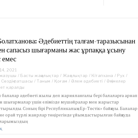
Болатханова: Әдебиеттің талғам-таразысынан
ен сапасыз шығарманы жас ұрпаққа ұсыну
 емес
14, 2021
O
-жазушы
c
/
Басты жаңалықтар
/
Жаңалықтар
/
Кітапхана
/
Рух
/
Сөздің патшасы
t
/
Таным
/
Қоғам
/
Әлем әдебиеті
/
Әңгімелер
o
рет қаралды
b
л балалар әдебиеті жылы деп жарияланғалы бері балаларға арнап
e
н шығармалар үшін елімізде мүшәйралар мен жарыстар
r
ырылды. Соның бірі Республикалық «Ер-Төстік» байқауы. Балалар
1
не орай түрлі жанрлар төңірегінде ұйымдастырылған байқауда
7
,
ларымыздың
2
қ
0
2