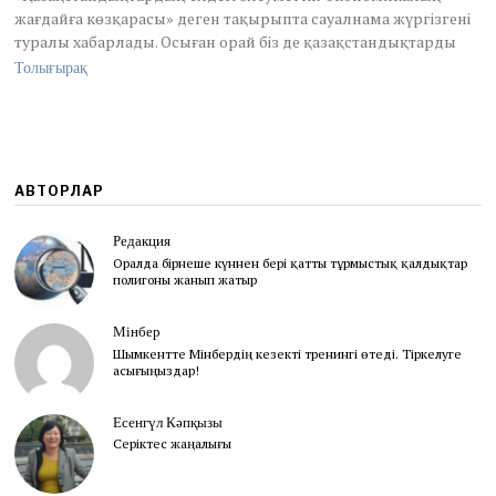
2
жағдайға көзқарасы» деген тақырыпта сауалнама жүргізгені
0
туралы хабарлады. Осыған орай біз де қазақстандықтарды
2
Толығырақ
5
АВТОРЛАР
Редакция
Оралда бірнеше күннен бері қатты тұрмыстық қалдықтар
полигоны жанып жатыр
Мінбер
Шымкентте Мінбердің кезекті тренингі өтеді. Тіркелуге
асығыңыздар!
Есенгүл Кәпқызы
Серіктес жаңалығы