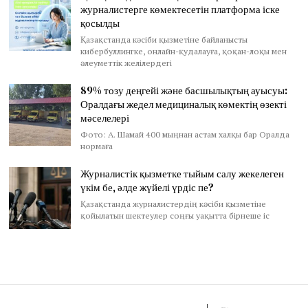
журналистерге көмектесетін платформа іске
қосылды
Қазақстанда кәсіби қызметіне байланысты
кибербуллингке, онлайн-қудалауға, қоқан-лоқы мен
әлеуметтік желілердегі
89% тозу деңгейі және басшылықтың ауысуы:
Оралдағы жедел медициналық көмектің өзекті
мәселелері
Фото: А. Шамай 400 мыңнан астам халқы бар Оралда
нормаға
Журналистік қызметке тыйым салу жекелеген
үкім бе, әлде жүйелі үрдіс пе?
Қазақстанда журналистердің кәсіби қызметіне
қойылатын шектеулер соңғы уақытта бірнеше іс