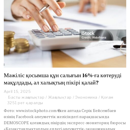
Мәжіліс қосымша құн салығын 16%-ға көтеруді
мақұлдады, ал халықтың пікірі қалай?
April 15, 2025
A
p
Басты жаңалықтар
/
Жаңалықтар
/
Экономика
/
Қоғам
r
3251 рет қаралды
i
Фото: www.istockphoto.com Өткен аптада Серік Бейсембаев
l
өзінің Facebook әлеуметтік желісіндегі парақшасында
1
DEMOSCOPE қоғамдық пікірдің экспресс-мониториң бюросы
5
,
«Қазақстандықтардың елдегі әлеуметтік-экономикалық