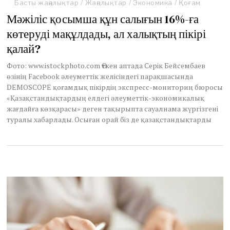
p
Басты жаңалықтар
/
Жаңалықтар
/
Экономика
/
Қоғам
r
Мәжіліс қосымша құн салығын 16%-ға
i
l
көтеруді мақұлдады, ал халықтың пікірі
1
қалай?
5
,
Фото: www.istockphoto.com Өткен аптада Серік Бейсембаев
2
өзінің Facebook әлеуметтік желісіндегі парақшасында
0
2
DEMOSCOPE қоғамдық пікірдің экспресс-мониториң бюросы
5
«Қазақстандықтардың елдегі әлеуметтік-экономикалық
жағдайға көзқарасы» деген тақырыпта сауалнама жүргізгені
туралы хабарлады. Осыған орай біз де қазақстандықтарды