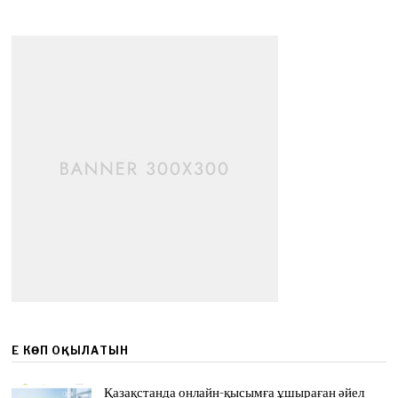
ЕҢ КӨП ОҚЫЛАТЫН
Қазақстанда онлайн-қысымға ұшыраған әйел