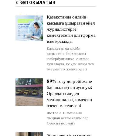
ЕҢ КӨП ОҚЫЛАТЫН
Қазақстанда онлайн-
қысымға ұшыраған әйел
журналистерге
көмектесетін платформа
іске қосылды
Қазақстанда кәсіби
қызметіне байланысты
кибербуллингке, онлайн-
қудалауға, қоқан-лоқы мен
әлеуметтік желілердегі
89% тозу деңгейі және
басшылықтың ауысуы:
Оралдағы жедел
медициналық көмектің
өзекті мәселелері
Фото: А. Шамай 400
мыңнан астам халқы бар
Оралда нормаға
Журналистік қызметке