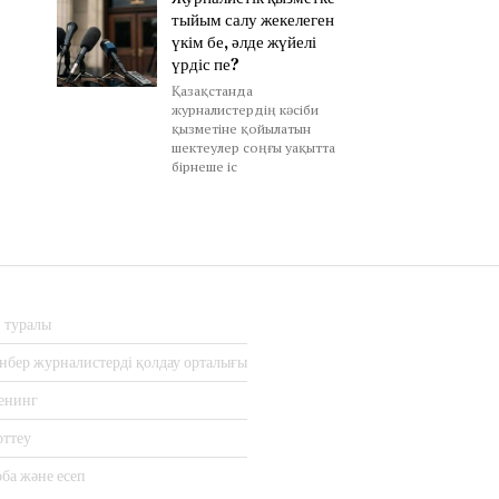
тыйым салу жекелеген
үкім бе, әлде жүйелі
үрдіс пе?
Қазақстанда
журналистердің кәсіби
қызметіне қойылатын
шектеулер соңғы уақытта
бірнеше іс
з туралы
нбер журналистерді қолдау орталығы
енинг
рттеу
ба және есеп