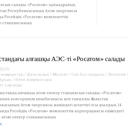
циясын салады. «Росатом» халықаралық
стан Республикасының Атом энергиясы
да Ресейдің «Росатом» мемлекеттік
тр станциясының
стандағы алғашқы АЭС-ті «Росатом» салады
 2025
J
 жаңалықтар
u
/
Денсаулық
/
Мәселе
/
Сөз бостандығы
/
Экология
/
Құқық
n
/
Әлем жаңалықтары
e
ет қаралды
1
зақстанда алғашқы атом электр станциясын салады. «Росатом»
4
алық консорциум көшбасшысы деп танылды. Қазақстан
,
икасының Атом энергиясы жөніндегі агенттігі осы жылдың 14
2
нда Ресейдің «Росатом» мемлекеттік корпорациясы еліміздегі
0
2
 атом электр станциясының
5
қ