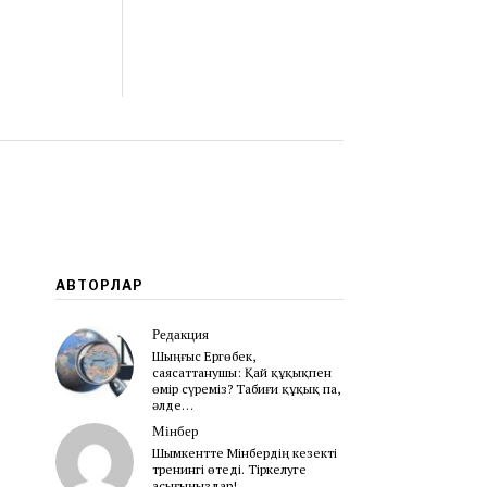
АВТОРЛАР
Редакция
Шыңғыс Ергөбек,
cаясаттанушы: Қай құқықпен
өмір сүреміз? Табиғи құқық па,
әлде…
Мінбер
Шымкентте Мінбердің кезекті
тренингі өтеді. Тіркелуге
асығыңыздар!