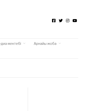
Facebook
Twitter
Instagram
YouTube
едиа мектебі
Арнайы жоба