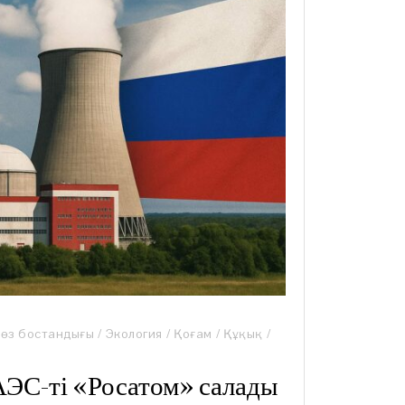
өз бостандығы
/
Экология
/
Қоғам
/
Құқық
/
АЭС-ті «Росатом» салады