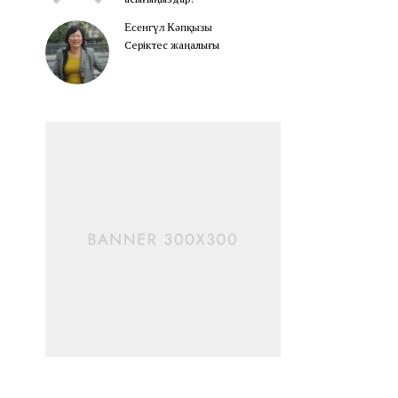
Есенгүл Кәпқызы
Серіктес жаңалығы