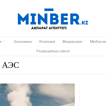
м
Экономика
Кітапхана
Медиасауат
Мінбер м
Редакциялық саясат
й АЭС