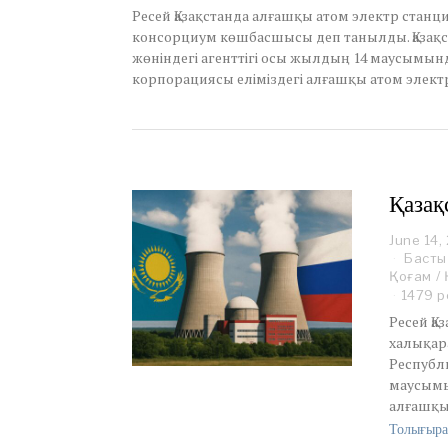
,
Ресей Қазақстанда алғашқы атом электр стан
2
консорциум көшбасшысы деп танылды. Қазақ
0
жөніндегі агенттігі осы жылдың 14 маусымын
2
корпорациясы еліміздегі алғашқы атом элек
5
Қазақ
June 14,
Басты
Қоғам
/
1479 р
Ресей Қа
халықар
Республ
маусымы
алғашқы
Толығыра