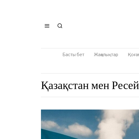
Басты бет
Жаңалықтар
Қоға
Қазақстан мен Ресе