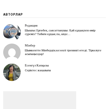
0
1
2
АВТОРЛАР
Редакция
Шыңғыс Ергөбек, cаясаттанушы: Қай құқықпен өмір
сүреміз? Табиғи құқық па, әлде…
Мінбер
Шымкентте Мінбердің кезекті тренингі өтеді. Тіркелуге
асығыңыздар!
Есенгүл Кәпқызы
Серіктес жаңалығы