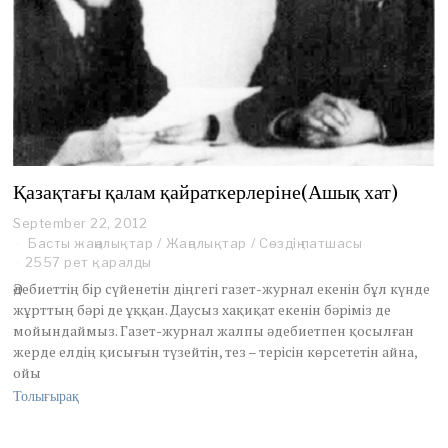
Қазақтағы қалам қайраткерлеріне(Ашық хат)
September 22, 2012
S
e
Басты жаңалықтар
/
Жаңалықтар
/
Сөздің патшасы
p
2557 рет қаралды
t
Әдебиеттің бір сүйенетін діңгегі газет-журнал екенін бұл күнде
e
жұрттың бәрі де ұққан. Даусыз хақиқат екенін бәріміз де
m
мойындаймыз. Газет-журнал жалпы әдебиетпен қосылған
b
e
жерде елдің қисығын түзейтін, тез – терісін көрсететін айна,
r
ойы
2
Толығырақ
0
,
2