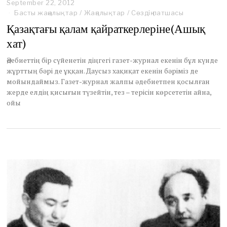
September 22, 2012
S
e
Басты жаңалықтар
/
Жаңалықтар
/
Сөздің патшасы
p
Қазақтағы қалам қайраткерлеріне(Ашық
t
e
хат)
m
b
Әдебиеттің бір сүйенетін діңгегі газет-журнал екенін бұл күнде
e
жұрттың бәрі де ұққан. Даусыз хақиқат екенін бәріміз де
r
мойындаймыз. Газет-журнал жалпы әдебиетпен қосылған
2
жерде елдің қисығын түзейтін, тез – терісін көрсететін айна,
0
ойы
,
2
0
1
2