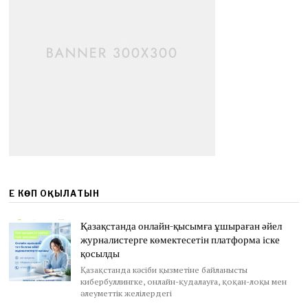
ЕҢ КӨП ОҚЫЛАТЫН
Қазақстанда онлайн-қысымға ұшыраған әйел
журналистерге көмектесетін платформа іске
қосылды
Қазақстанда кәсіби қызметіне байланысты
кибербуллингке, онлайн-қудалауға, қоқан-лоқы мен
әлеуметтік желілердегі