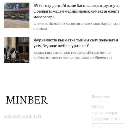
89% тозу деңгейі және басшылықтың ауысуы:
Оралдағы жедел медициналық көмектің өзекті
мәселелері
Фото: А. Шамай 400 мыңнан астам халқы бар Оралда
нормаға
Журналистік қызметке тыйым салу жекелеген
үкім бе, әлде жүйелі үрдіс пе?
Қазақстанда журналистердің кәсіби қызметіне
қойылатын шектеулер соңғы уақытта бірнеше іс
Біз туралы
Мінбер
журналистерді
АҚПАРАТ АГЕНТТЕГІ
қолдау орталығы