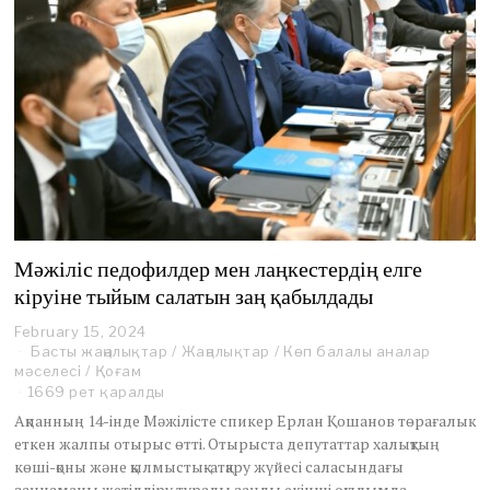
Мәжіліс педофилдер мен лаңкестердің елге
кіруіне тыйым салатын заң қабылдады
February 15, 2024
Басты жаңалықтар
/
Жаңалықтар
/
Көп балалы аналар
мәселесі
/
Қоғам
1669 рет қаралды
Ақпанның 14-інде Мәжілісте спикер Ерлан Қошанов төрағалық
еткен жалпы отырыс өтті. Отырыста депутаттар халықтың
көші-қоны және қылмыстық-атқару жүйесі саласындағы
заңнаманы жетілдіру туралы заңды екінші оқылымда