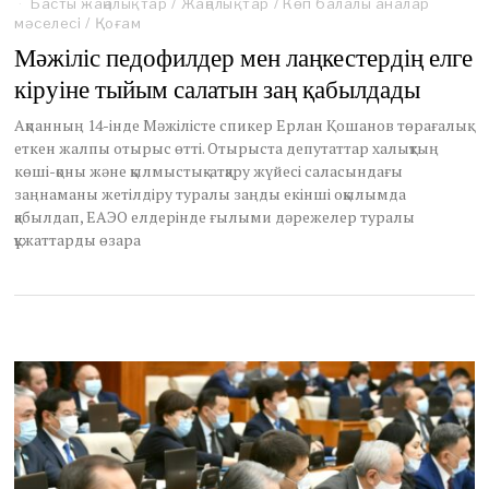
Басты жаңалықтар
/
Жаңалықтар
/
Көп балалы аналар
мәселесі
/
Қоғам
Мәжіліс педофилдер мен лаңкестердің елге
кіруіне тыйым салатын заң қабылдады
Ақпанның 14-інде Мәжілісте спикер Ерлан Қошанов төрағалық
еткен жалпы отырыс өтті. Отырыста депутаттар халықтың
көші-қоны және қылмыстық-атқару жүйесі саласындағы
заңнаманы жетілдіру туралы заңды екінші оқылымда
қабылдап, ЕАЭО елдерінде ғылыми дәрежелер туралы
құжаттарды өзара