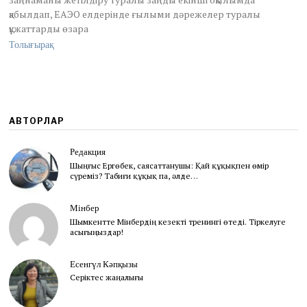
қабылдап, ЕАЭО елдерінде ғылыми дәрежелер туралы
құжаттарды өзара
Толығырақ
АВТОРЛАР
Редакция
Шыңғыс Ергөбек, cаясаттанушы: Қай құқықпен өмір
сүреміз? Табиғи құқық па, әлде…
Мінбер
Шымкентте Мінбердің кезекті тренингі өтеді. Тіркелуге
асығыңыздар!
Есенгүл Кәпқызы
Серіктес жаңалығы