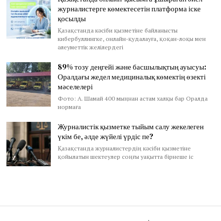
журналистерге көмектесетін платформа іске
қосылды
Қазақстанда кәсіби қызметіне байланысты
кибербуллингке, онлайн-қудалауға, қоқан-лоқы мен
әлеуметтік желілердегі
89% тозу деңгейі және басшылықтың ауысуы:
Оралдағы жедел медициналық көмектің өзекті
мәселелері
Фото: А. Шамай 400 мыңнан астам халқы бар Оралда
нормаға
Журналистік қызметке тыйым салу жекелеген
үкім бе, әлде жүйелі үрдіс пе?
Қазақстанда журналистердің кәсіби қызметіне
қойылатын шектеулер соңғы уақытта бірнеше іс