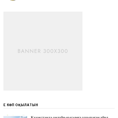
ЕҢ КӨП ОҚЫЛАТЫН
Қазақстанда онлайн-қысымға ұшыраған әйел