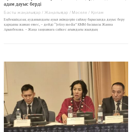
адам дауыс берді
Басты жаңалықтар
/
Жаңалықтар
/
Мәселе
/
Қоғам
Еңбекшіқазақ ауданындағы ауыл әкімдерін сайлау барысында дауыс беру
қарқыны жаман емес, – дейді “Jetisy media” КММ басшысы Жанна
Арынбекова. – Жаңа заңнамаға сәйкес ағымдағы жылдың