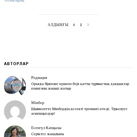
Толығырақ
АЛДЫҢҒЫ
1
2
3
АВТОРЛАР
Редакция
Оралда бірнеше күннен бері қатты тұрмыстық қалдықтар
полигоны жанып жатыр
Мінбер
Шымкентте Мінбердің кезекті тренингі өтеді. Тіркелуге
асығыңыздар!
Есенгүл Кәпқызы
Серіктес жаңалығы