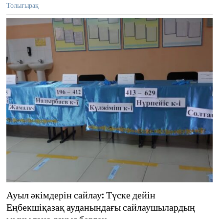
Толығырақ
1
Ауыл әкімдерін сайлау: Түске дейін
Еңбекшіқазақ ауданындағы сайлаушылардың