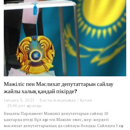
Мәжіліс пен Мәслихат депутаттарын сайлау
жайлы халық қандай пікірде?
January 5, 2021
J
Басты жаңалықтар
/
Қоғам
a
3546 рет қаралды
n
Биылғы Парламент Мәжілісі депутаттарын сайлау 10
u
қаңтарда өтеді. Бұл күні тек Мәжіліс емес, жер-жердегі
a
мәслихат депутаттарының да сайлауы болады. Сайлауға 5 күн
r