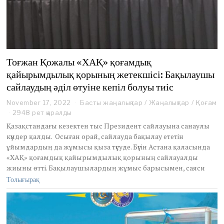
Тоғжан Қожалы «ХАҚ» қоғамдық
қайырымдылық қорының жетекшісі: Бақылаушы
сайлаудың әділ өтуіне кепіл болуы тиіс
November 17, 2022
N
Басты жаңалықтар
/
Жаңалықтар
/
Қоғам
o
2948 рет қаралды
v
Қазақстандағы кезектен тыс Президент сайлауына санаулы
e
күндер қалды. Осыған орай, сайлауда бақылау ететін
m
ұйымдардың да жұмысы қыза түсуде. Бүгін Астана қаласында
b
«ХАҚ» қоғамдық қайырымдылық қорының сайлауалды
e
r
жиыны өтті. Бақылаушылардың жұмыс барысымен, саяси
1
Толығырақ
7
,
2
0
2