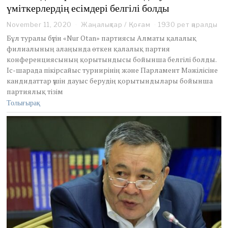
үміткерлердің есімдері белгілі болды
November 11, 2020
N
Жаңалықтар
/
Қоғам
1930 рет қаралды
o
Бұл туралы бүгін «Nur Otan» партиясы Алматы қалалық
v
филиалының алаңында өткен қалалық партия
e
конференциясының қорытындысы бойынша белгілі болды.
m
Іс-шарада пікірсайыс турнирінің және Парламент Мәжілісіне
b
e
кандидаттар үшін дауыс берудің қорытындылары бойынша
r
партиялық тізім
1
Толығырақ
1
,
2
0
2
0