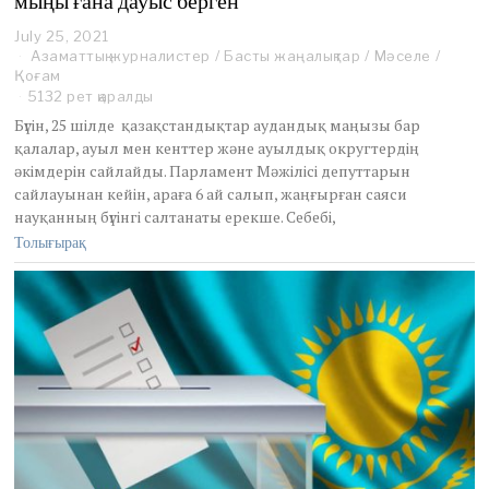
мыңы ғана дауыс берген
July 25, 2021
J
Азаматтық журналистер
u
/
Басты жаңалықтар
/
Мәселе
/
Қоғам
l
y
5132 рет қаралды
2
Бүгін, 25 шілде қазақстандықтар аудандық маңызы бар
5
қалалар, ауыл мен кенттер және ауылдық округтердің
,
әкімдерін сайлайды. Парламент Мәжілісі депуттарын
2
сайлауынан кейін, араға 6 ай салып, жаңғырған саяси
0
2
науқанның бүгінгі салтанаты ерекше. Себебі,
1
Толығырақ