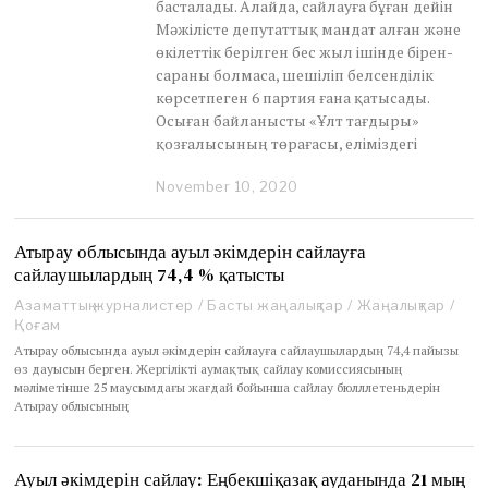
басталады. Алайда, сайлауға бұған дейін
Мәжілісте депутаттық мандат алған және
өкілеттік берілген бес жыл ішінде бірен-
сараны болмаса, шешіліп белсенділік
көрсетпеген 6 партия ғана қатысады.
Осыған байланысты «Ұлт тағдыры»
қозғалысының төрағасы, еліміздегі
November 10, 2020
N
o
v
e
Атырау облысында ауыл әкімдерін сайлауға
m
сайлаушылардың 74,4 % қатысты
b
e
Азаматтық журналистер
/
Басты жаңалықтар
/
Жаңалықтар
/
r
Қоғам
1
Атырау облысында ауыл әкімдерін сайлауға сайлаушылардың 74,4 пайызы
0
өз дауысын берген. Жергілікті аумақтық сайлау комиссиясының
,
мәліметінше 25 маусымдағы жағдай бойынша сайлау бюлллетеньдерін
2
Атырау облысының
0
2
0
Ауыл әкімдерін сайлау: Еңбекшіқазақ ауданында 21 мың