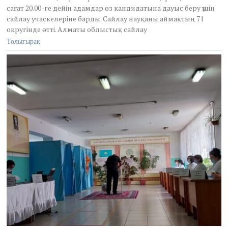
сағат 20.00-ге дейін адамдар өз кандидатына дауыс беру үшін
,
2
сайлау учаскелеріне барды. Сайлау науқаны аймақтың 71
0
округінде өтті. Алматы облыстық сайлау
2
Толығырақ
1