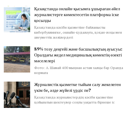
Қазақстанда онлайн-қысымға ұшыраған әйел
журналистерге көмектесетін платформа іске
қосылды
Қазақстанда кәсіби қызметіне байланысты
кибербуллингке, онлайн-қудалауға, қоқан-лоқы мен
әлеуметтік желілердегі
89% тозу деңгейі және басшылықтың ауысуы:
Оралдағы жедел медициналық көмектің өзекті
мәселелері
Фото: А. Шамай 400 мыңнан астам халқы бар Оралда
нормаға
Журналистік қызметке тыйым салу жекелеген
үкім бе, әлде жүйелі үрдіс пе?
Қазақстанда журналистердің кәсіби қызметіне
қойылатын шектеулер соңғы уақытта бірнеше іс