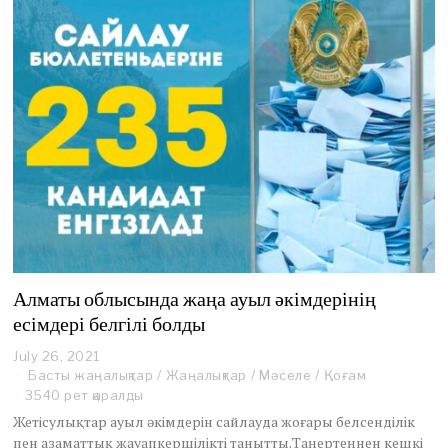
2
Алматы облысында жаңа ауыл әкімдерінің
есімдері белгілі болды
July 26, 2021
J
u
Басты жаңалықтар
/
Жаңалықтар
/
Мәселе
/
Қоғам
l
3540 рет қаралды
y
Жетісулықтар ауыл әкімдерін сайлауда жоғары белсенділік
2
пен азаматтық жауапкершілікті танытты.Таңертеңнен кешкі
8