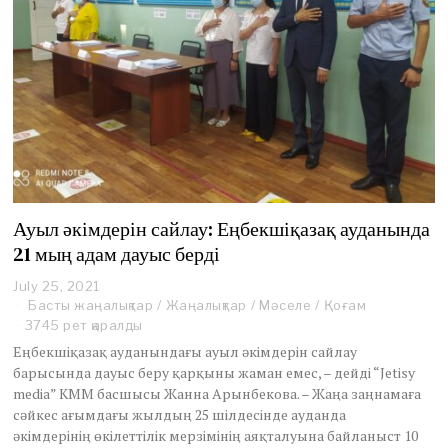
Ауыл әкімдерін сайлау: Еңбекшіқазақ ауданында
21 мың адам дауыс берді
July 25, 2021
J
u
Басты жаңалықтар
/
Жаңалықтар
/
Мәселе
/
Қоғам
l
3745 рет қаралды
y
Еңбекшіқазақ ауданындағы ауыл әкімдерін сайлау
2
барысында дауыс беру қарқыны жаман емес, – дейді “Jetisy
8
media” КММ басшысы Жанна Арынбекова. – Жаңа заңнамаға
,
2
сәйкес ағымдағы жылдың 25 шілдесінде ауданда
0
әкімдерінің өкілеттілік мерзімінің аяқталуына байланыст 10
2