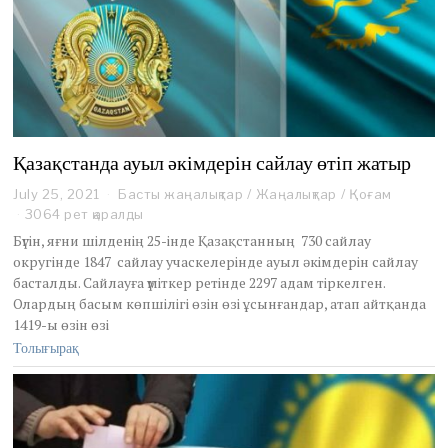
Қазақстанда ауыл әкімдерін сайлау өтіп жатыр
July 25, 2021
J
Басты жаңалықтар
/
Жаңалықтар
/
Қоғам
u
3064 рет қаралды
l
Бүгін, яғни шілденің 25-інде Қазақстанның 730 сайлау
y
округінде 1847 сайлау учаскелерінде ауыл әкімдерін сайлау
2
басталды. Сайлауға үміткер ретінде 2297 адам тіркелген.
8
Олардың басым көпшілігі өзін өзі ұсынғандар, атап айтқанда
,
2
1419-ы өзін өзі
0
Толығырақ
2
1