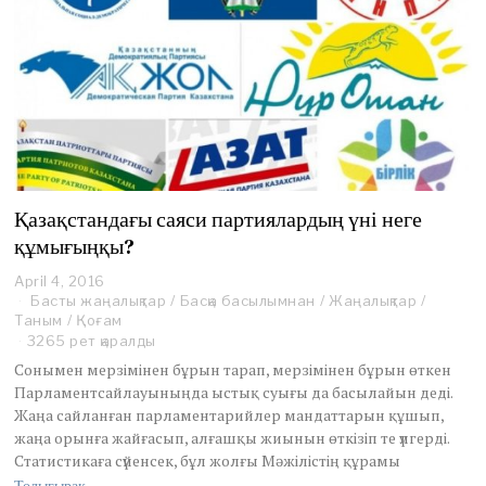
0
Қазақстандағы саяси партиялардың үні неге
құмығыңқы?
April 4, 2016
A
Басты жаңалықтар
p
/
Басқа басылымнан
/
Жаңалықтар
/
Таным
/
Қоғам
r
i
3265 рет қаралды
l
Сонымен мерзімінен бұрын тарап, мерзімінен бұрын өткен
4
Парламентсайлауыныңда ыстық суығы да басылайын деді.
,
Жаңа сайланған парламентарийлер мандаттарын құшып,
2
жаңа орынға жайғасып, алғашқы жиынын өткізіп те үлгерді.
0
1
Статистикаға сүйенсек, бұл жолғы Мәжілістің құрамы
6