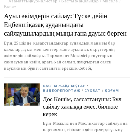
Азаматтық журналистер
u
/
Басты жаңалықтар
/
Мәселе
/
Қоғам
l
y
Ауыл әкімдерін сайлау: Түске дейін
2
Еңбекшіқазақ ауданындағы
5
,
сайлаушылардың мыңы ғана дауыс берген
2
0
Бүгін, 25 шілде қазақстандықтар аудандық маңызы бар
2
қалалар, ауыл мен кенттер және ауылдық округтердің
1
әкімдерін сайлайды. Парламент Мәжілісі депуттарын
сайлауынан кейін, араға 6 ай салып, жаңғырған саяси
науқанның бүгінгі салтанаты ерекше. Себебі,
БАСТЫ ЖАҢАЛЫҚТАР
/
ВИДЕОРЕПОРТАЖ
/
СҰХБАТ
/
ҚОҒАМ
Дос Көшім, саясаттанушы: Бұл
сайлау халыққа емес, билікке
керек
Бүгін Мәжіліс пен Мәслихаттар сайлауына
партиялық тізіммен үміткерлерді ұсыну