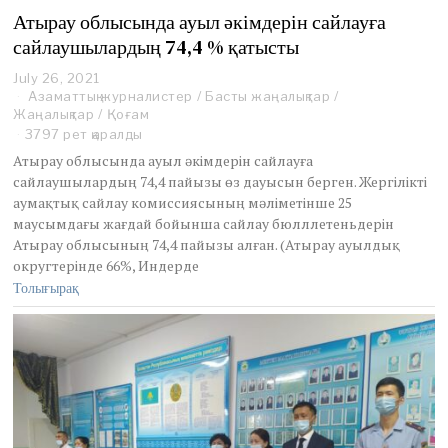
Атырау облысында ауыл әкімдерін сайлауға
сайлаушылардың 74,4 % қатысты
July 26, 2021
J
Азаматтық журналистер
u
/
Басты жаңалықтар
/
Жаңалықтар
/
l
Қоғам
y
3797 рет қаралды
3
Атырау облысында ауыл әкімдерін сайлауға
1
сайлаушылардың 74,4 пайызы өз дауысын берген. Жергілікті
,
аумақтық сайлау комиссиясының мәліметінше 25
2
маусымдағы жағдай бойынша сайлау бюлллетеньдерін
0
2
Атырау облысының 74,4 пайызы алған. (Атырау ауылдық
1
округтерінде 66%, Индерде
Толығырақ