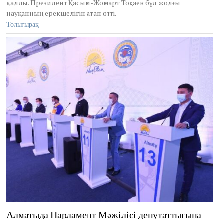
қалды. Президент Қасым-Жомарт Тоқаев бұл жолғы
y
6
науқанның ерекшелігін атап өтті.
,
Толығырақ
2
0
2
1
Алматыда Парламент Мәжілісі депутаттығына