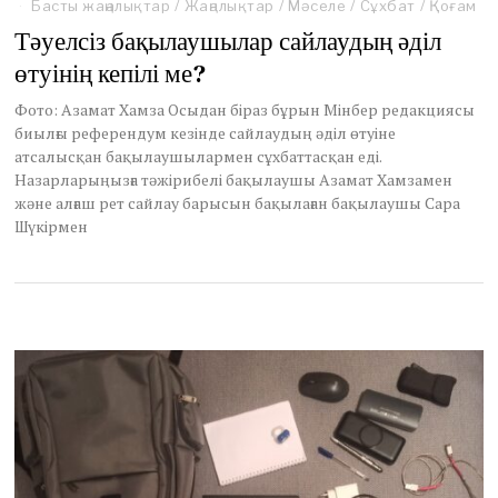
Басты жаңалықтар
/
Жаңалықтар
/
Мәселе
/
Сұхбат
/
Қоғам
Тәуелсіз бақылаушылар сайлаудың әділ
өтуінің кепілі ме?
Фото: Азамат Хамза Осыдан біраз бұрын Мінбер редакциясы
биылғы референдум кезінде сайлаудың әділ өтуіне
атсалысқан бақылаушылармен сұхбаттасқан еді.
Назарларыңызға тәжірибелі бақылаушы Азамат Хамзамен
және алғаш рет сайлау барысын бақылаған бақылаушы Сара
Шүкірмен