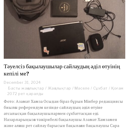
Тәуелсіз бақылаушылар сайлаудың әділ өтуінің
кепілі ме?
December 31, 2024
Басты жаңалықтар
/
Жаңалықтар
/
Мәселе
/
Сұхбат
/
Қоғам
2072 рет қаралды
Фото: Азамат Хамза Осыдан біраз бұрын Мінбер редакциясы
биылғы референдум кезінде сайлаудың әділ өтуіне
атсалысқан бақылаушылармен сұхбаттасқан еді.
Назарларыңызға тәжірибелі бақылаушы Азамат Хамзамен
және алғаш рет сайлау барысын бақылаған бақылаушы Сара