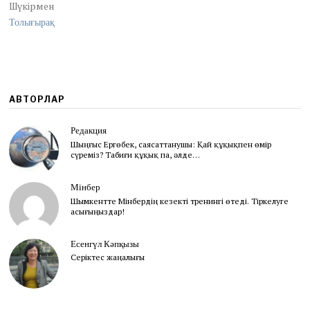
Шүкірмен
Толығырақ
АВТОРЛАР
Редакция
Шыңғыс Ергөбек, cаясаттанушы: Қай құқықпен өмір
сүреміз? Табиғи құқық па, әлде…
Мінбер
Шымкентте Мінбердің кезекті тренингі өтеді. Тіркелуге
асығыңыздар!
Есенгүл Кәпқызы
Серіктес жаңалығы