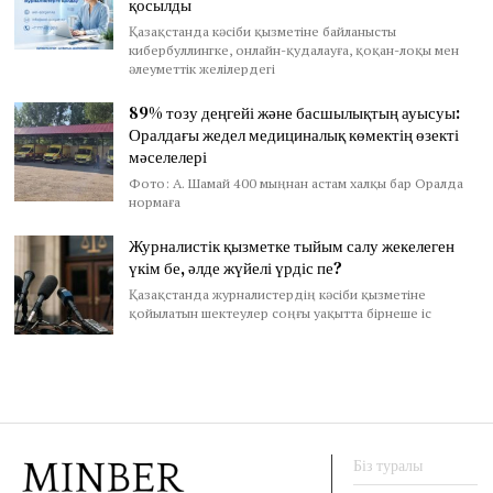
қосылды
Қазақстанда кәсіби қызметіне байланысты
кибербуллингке, онлайн-қудалауға, қоқан-лоқы мен
әлеуметтік желілердегі
89% тозу деңгейі және басшылықтың ауысуы:
Оралдағы жедел медициналық көмектің өзекті
мәселелері
Фото: А. Шамай 400 мыңнан астам халқы бар Оралда
нормаға
Журналистік қызметке тыйым салу жекелеген
үкім бе, әлде жүйелі үрдіс пе?
Қазақстанда журналистердің кәсіби қызметіне
қойылатын шектеулер соңғы уақытта бірнеше іс
Біз туралы