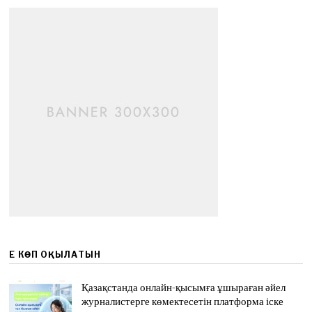
ЕҢ КӨП ОҚЫЛАТЫН
Қазақстанда онлайн-қысымға ұшыраған әйел
журналистерге көмектесетін платформа іске