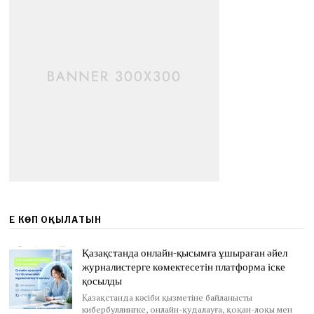
ЕҢ КӨП ОҚЫЛАТЫН
Қазақстанда онлайн-қысымға ұшыраған әйел
журналистерге көмектесетін платформа іске
қосылды
Қазақстанда кәсіби қызметіне байланысты
кибербуллингке, онлайн-қудалауға, қоқан-лоқы мен