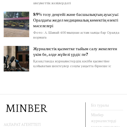
әлеуметтік желілердегі
89% тозу деңгейі және басшылықтың ауысуы:
Оралдағы жедел медициналық көмектің өзекті
мәселелері
Фото: А. Шамай 400 мыңнан астам халқы бар Оралда
нормаға
Журналистік қызметке тыйым салу жекелеген
үкім бе, әлде жүйелі үрдіс пе?
Қазақстанда журналистердің кәсіби қызметіне
қойылатын шектеулер соңғы уақытта бірнеше іс
Біз туралы
Мінбер
журналистерді
АҚПАРАТ АГЕНТТЕГІ
қолдау орталығы