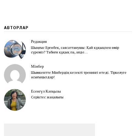
АВТОРЛАР
Редакция
Шыңғыс Ергөбек, cаясаттанушы: Қай құқықпен өмір
сүреміз? Табиғи құқық па, әлде…
Мінбер
Шымкентте Мінбердің кезекті тренингі өтеді. Тіркелуге
асығыңыздар!
Есенгүл Кәпқызы
Серіктес жаңалығы