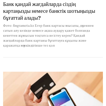
Банк қандай жағдайларда сіздің
картаңызды немесе банктік шотыңызды
бұғаттай алады?
Фото: fingramota.kz Егер банк картасы мысалы, дүкеннен
сатып алу кезінде немесе ақша аудару қажет болғанда
кенеттен жұмысын тоқтатса не істеу керек? Қандай
жағдайларда банк картаны бұғаттауға құқылы және
қаражатқа мүмкіндігінше тез қол