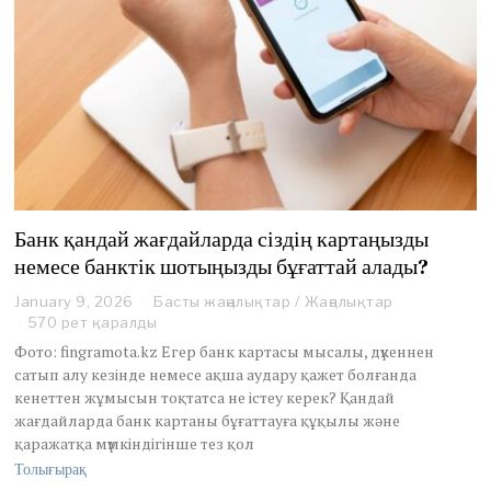
Банк қандай жағдайларда сіздің картаңызды
немесе банктік шотыңызды бұғаттай алады?
January 9, 2026
Басты жаңалықтар
/
Жаңалықтар
570 рет қаралды
Фото: fingramota.kz Егер банк картасы мысалы, дүкеннен
сатып алу кезінде немесе ақша аудару қажет болғанда
кенеттен жұмысын тоқтатса не істеу керек? Қандай
жағдайларда банк картаны бұғаттауға құқылы және
қаражатқа мүмкіндігінше тез қол
Толығырақ