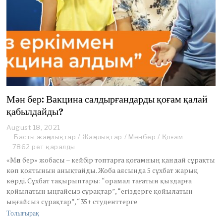
Мән бер: Вакцина салдырғандарды қоғам қалай
қабылдайды?
August 18, 2021
A
u
Басты жаңалықтар
/
Жаңалықтар
/
Мәнбер
/
Қоғам
g
7862 рет қаралды
u
«Мән бер» жобасы – кейбір топтарға қоғамның қандай сұрақты
s
көп қоятынын анықтайды. Жоба аясында 5 сұхбат жарық
t
көрді. Сұхбат тақырыптары: “орамал тағатын қыздарға
1
9
қойылатын ыңғайсыз сұрақтар”, “егіздерге қойылатын
,
ыңғайсыз сұрақтар”, “35+ студенттерге
2
Толығырақ
0