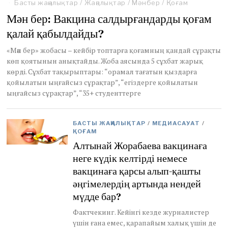
u
Басты жаңалықтар
/
Жаңалықтар
/
Мәнбер
/
Қоғам
g
Мән бер: Вакцина салдырғандарды қоғам
u
s
қалай қабылдайды?
t
1
«Мән бер» жобасы – кейбір топтарға қоғамның қандай сұрақты
9
көп қоятынын анықтайды. Жоба аясында 5 сұхбат жарық
,
көрді. Сұхбат тақырыптары: “орамал тағатын қыздарға
2
қойылатын ыңғайсыз сұрақтар”, “егіздерге қойылатын
0
ыңғайсыз сұрақтар”, “35+ студенттерге
2
1
БАСТЫ ЖАҢАЛЫҚТАР
/
МЕДИАСАУАТ
/
ҚОҒАМ
Алтынай Жорабаева вакцинаға
неге күдік келтірді немесе
вакцинаға қарсы алып-қашты
әңгімелердің артында нендей
мүдде бар?
Фактчекинг. Кейінгі кезде журналистер
үшін ғана емес, қарапайым халық үшін де