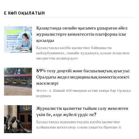
ЕҢ КӨП ОҚЫЛАТЫН
Қазақстанда онлайн-қысымға ұшыраған әйел
журналистерге көмектесетін платформа іске
қосылды
Қазақстанда кәсіби қызметіне байланысты
кибербуллингке, онлайн-қудалауға, қоқан-лоқы мен
әлеуметтік желілердегі
89% тозу деңгейі және басшылықтың ауысуы:
Оралдағы жедел медициналық көмектің өзекті
мәселелері
Фото: А. Шамай 400 мыңнан астам халқы бар Оралда
нормаға
Журналистік қызметке тыйым салу жекелеген
үкім бе, әлде жүйелі үрдіс пе?
Қазақстанда журналистердің кәсіби қызметіне
қойылатын шектеулер соңғы уақытта бірнеше іс