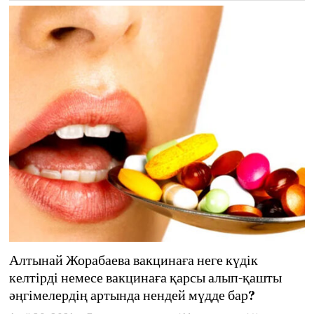
2
1
Алтынай Жорабаева вакцинаға неге күдік
келтірді немесе вакцинаға қарсы алып-қашты
әңгімелердің артында нендей мүдде бар?