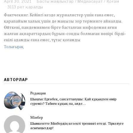
April 30, 2021
M
Басты жаңалықтар
/
Медиасауат
/
Қоғам
a
3113 рет қаралды
y
Фактчекинг. Кейінгі кезде журналистер үшін ғана емес,
2
қарапайым халық үшін де маңызы зор терминге айналды.
,
Өйткені, пандемиямен бірге басталған инфодемия яғни
2
жалған ақпараттардың бұрын-соңды болмаған нөпірі бірді-
0
2
екілі адамды ғана емес, тұтас қоғамды
1
Толығырақ
АВТОРЛАР
Редакция
Шыңғыс Ергөбек, cаясаттанушы: Қай құқықпен өмір
сүреміз? Табиғи құқық па, әлде…
Мінбер
Шымкентте Мінбердің кезекті тренингі өтеді. Тіркелуге
асығыңыздар!