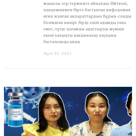
маңызы зор терминге айналды. Өйткені,
пандемиямен бірге басталған инфодемия
яғни жалған ақпараттардың бұрын-соңды
болмаған нөпірі бірді-екілі адамды ғана
емес, тұтас қоғамды адастыруы мүмкін
екені халықты вакциналау науқаны
басталғанда анық
April 30, 2021
M
a
y
2
,
2
0
2
1