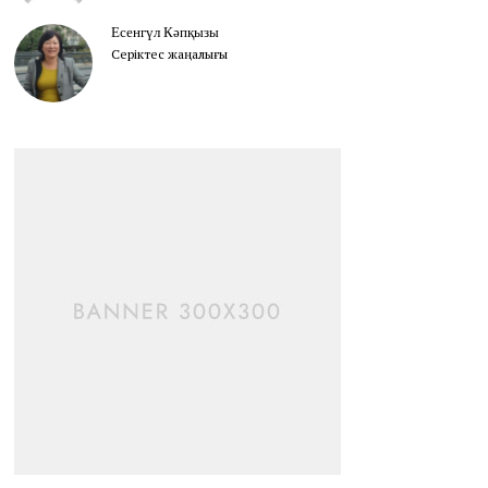
Есенгүл Кәпқызы
Серіктес жаңалығы