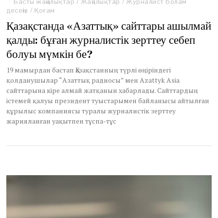
Басты жаңалықтар
/
Жаңалықтар
/
Журналист болам
десеңіз
/
Қоғам
Қазақстанда «Азаттық» сайттары ашылмай
қалды: бұған журналистік зерттеу себеп
болуы мүмкін бе?
19 мамырдан бастап Қазақстанның түрлі өңіріндегі
қолданушылар “Азаттық радиосы” мен Azattyk Asia
сайттарына кіре алмай жатқанын хабарлады. Сайттардың
істемей қалуы президент туыстарымен байланысы айтылған
құрылыс компаниясы туралы журналистік зерттеу
жарияланған уақытпен тұспа-тұс