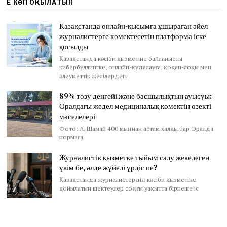
ЕҢ КӨП ОҚЫЛАТЫН
Қазақстанда онлайн-қысымға ұшыраған әйел
журналистерге көмектесетін платформа іске
қосылды
Қазақстанда кәсіби қызметіне байланысты
кибербуллингке, онлайн-қудалауға, қоқан-лоқы мен
әлеуметтік желілердегі
89% тозу деңгейі және басшылықтың ауысуы:
Оралдағы жедел медициналық көмектің өзекті
мәселелері
Фото: А. Шамай 400 мыңнан астам халқы бар Оралда
нормаға
Журналистік қызметке тыйым салу жекелеген
үкім бе, әлде жүйелі үрдіс пе?
Қазақстанда журналистердің кәсіби қызметіне
қойылатын шектеулер соңғы уақытта бірнеше іс