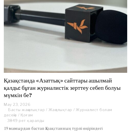
Қазақстанда «Азаттық» сайттары ашылмай
қалды: бұған журналистік зерттеу себеп болуы
мүмкін бе?
May 23, 2026
Басты жаңалықтар
/
Жаңалықтар
/
Журналист болам
десеңіз
/
Қоғам
3849 рет қаралды
19 мамырдан бастап Қазақстанның түрлі өңіріндегі