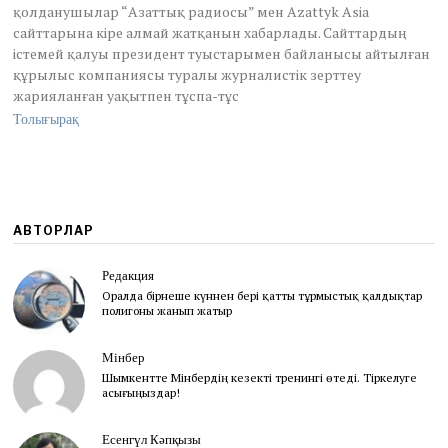
қолданушылар “Азаттық радиосы” мен Azattyk Asia
сайттарына кіре алмай жатқанын хабарлады. Сайттардың
істемей қалуы президент туыстарымен байланысы айтылған
құрылыс компаниясы туралы журналистік зерттеу
жарияланған уақытпен тұспа-тұс
Толығырақ
АВТОРЛАР
Редакция
Оралда бірнеше күннен бері қатты тұрмыстық қалдықтар
полигоны жанып жатыр
Мінбер
Шымкентте Мінбердің кезекті тренингі өтеді. Тіркелуге
асығыңыздар!
Есенгүл Кәпқызы