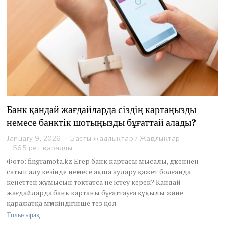
Банк қандай жағдайларда сіздің картаңызды
немесе банктік шотыңызды бұғаттай алады?
January 9, 2026
Басты жаңалықтар
/
Жаңалықтар
565 рет қаралды
Фото: fingramota.kz Егер банк картасы мысалы, дүкеннен
сатып алу кезінде немесе ақша аудару қажет болғанда
кенеттен жұмысын тоқтатса не істеу керек? Қандай
жағдайларда банк картаны бұғаттауға құқылы және
қаражатқа мүмкіндігінше тез қол
Толығырақ