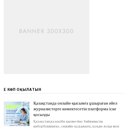
ЕҢ КӨП ОҚЫЛАТЫН
Қазақстанда онлайн-қысымға ұшыраған әйел
журналистерге көмектесетін платформа іске
қосылды
Қазақстанда кәсіби қызметіне байланысты
кибербуллингке, онлайн-қудалауға, қоқан-лоқы мен