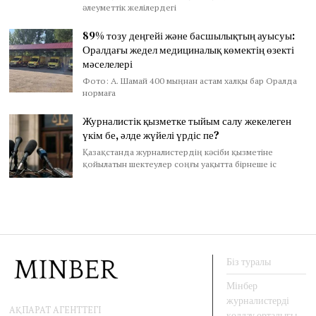
әлеуметтік желілердегі
89% тозу деңгейі және басшылықтың ауысуы:
Оралдағы жедел медициналық көмектің өзекті
мәселелері
Фото: А. Шамай 400 мыңнан астам халқы бар Оралда
нормаға
Журналистік қызметке тыйым салу жекелеген
үкім бе, әлде жүйелі үрдіс пе?
Қазақстанда журналистердің кәсіби қызметіне
қойылатын шектеулер соңғы уақытта бірнеше іс
Біз туралы
Мінбер
журналистерді
АҚПАРАТ АГЕНТТЕГІ
қолдау орталығы