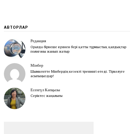
АВТОРЛАР
Редакция
Оралда бірнеше күннен бері қатты тұрмыстық қалдықтар
полигоны жанып жатыр
Мінбер
Шымкентте Мінбердің кезекті тренингі өтеді. Тіркелуге
асығыңыздар!
Есенгүл Кәпқызы
Серіктес жаңалығы