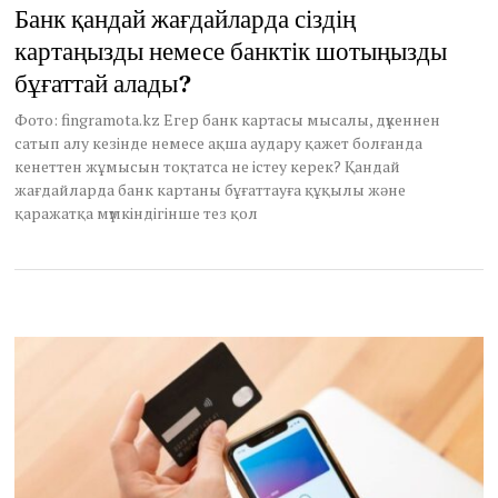
Банк қандай жағдайларда сіздің
картаңызды немесе банктік шотыңызды
бұғаттай алады?
Фото: fingramota.kz Егер банк картасы мысалы, дүкеннен
сатып алу кезінде немесе ақша аудару қажет болғанда
кенеттен жұмысын тоқтатса не істеу керек? Қандай
жағдайларда банк картаны бұғаттауға құқылы және
қаражатқа мүмкіндігінше тез қол