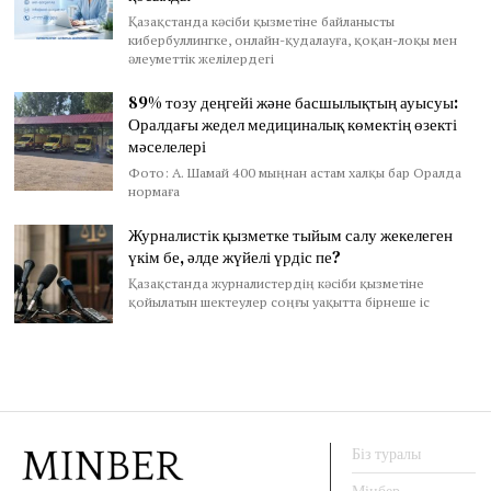
Қазақстанда кәсіби қызметіне байланысты
кибербуллингке, онлайн-қудалауға, қоқан-лоқы мен
әлеуметтік желілердегі
89% тозу деңгейі және басшылықтың ауысуы:
Оралдағы жедел медициналық көмектің өзекті
мәселелері
Фото: А. Шамай 400 мыңнан астам халқы бар Оралда
нормаға
Журналистік қызметке тыйым салу жекелеген
үкім бе, әлде жүйелі үрдіс пе?
Қазақстанда журналистердің кәсіби қызметіне
қойылатын шектеулер соңғы уақытта бірнеше іс
Біз туралы
Мінбер