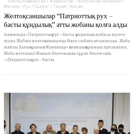
Басты жаңалықтар
/
Жаңалықтар
/
Желтоқсан көтерілісі
/
Мәселе
/
Рух
/
Сұхбат
/
Таным
/
Қоғам
Желтоқсаншылар “Патриоттық рух –
басты құндылық” атты жобаны қолға алды
Алматыда «Патриоттық рух – басты құндылық» жобасы жүзеге
асуда. Жобаға желтоқсаншылар білек сыбана атсалысуда. Жоба
жайлы Халықаралық «Жанашыр» қоғамдық қорының президенті,
Жоба жетекшісі Жаңыл Әпетовадан сұрап білген едік.
-«Патриоттық рух – басты