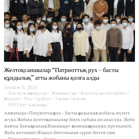
Желтоқсаншылар “Патриоттық рух – басты
құндылық” атты жобаны қолға алды
October 5, 2021
Басты жаңалықтар
/
Жаңалықтар
/
Желтоқсан көтерілісі
/
Мәселе
/
Рух
/
Сұхбат
/
Таным
/
Қоғам
2957 рет қаралды
Алматыда «Патриоттық рух – басты құндылық» жобасы жүзеге
асуда. Жобаға желтоқсаншылар білек сыбана атсалысуда. Жоба
жайлы Халықаралық «Жанашыр» қоғамдық қорының президенті,
Жоба жетекшісі Жаңыл Әпетовадан сұрап білген едік.
-«Патриоттық рух – басты