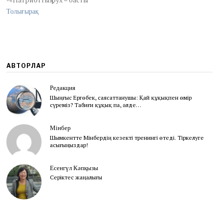
Толығырақ
АВТОРЛАР
Редакция
Шыңғыс Ергөбек, cаясаттанушы: Қай құқықпен өмір
сүреміз? Табиғи құқық па, әлде…
Мінбер
Шымкентте Мінбердің кезекті тренингі өтеді. Тіркелуге
асығыңыздар!
Есенгүл Кәпқызы
Серіктес жаңалығы