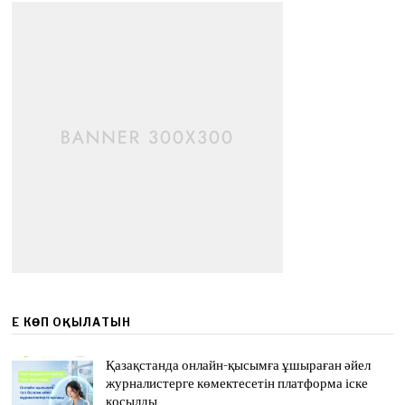
ЕҢ КӨП ОҚЫЛАТЫН
Қазақстанда онлайн-қысымға ұшыраған әйел
журналистерге көмектесетін платформа іске
қосылды