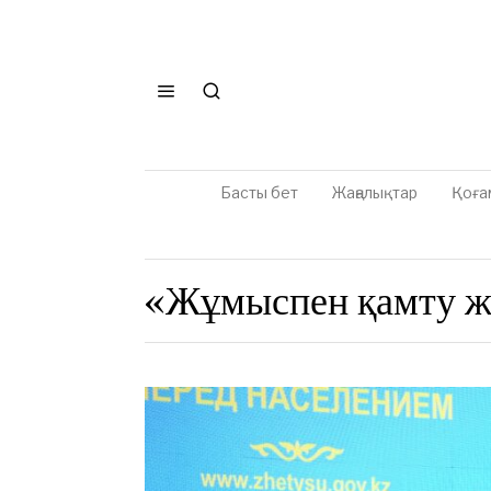
Басты бет
Жаңалықтар
Қоға
«Жұмыспен қамту ж