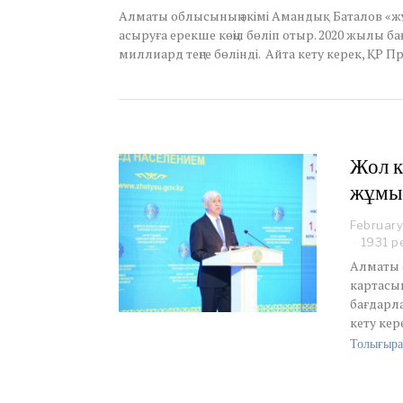
r
Алматы облысының әкімі Амандық Баталов «ж
y
асыруға ерекше көңіл бөліп отыр. 2020 жылы ба
1
миллиард теңге бөлінді. Айта кету керек, ҚР
7
,
2
0
2
1
Жол к
жұмы
February
1931 р
Алматы 
картасын
бағдарла
кету ке
Толығыра