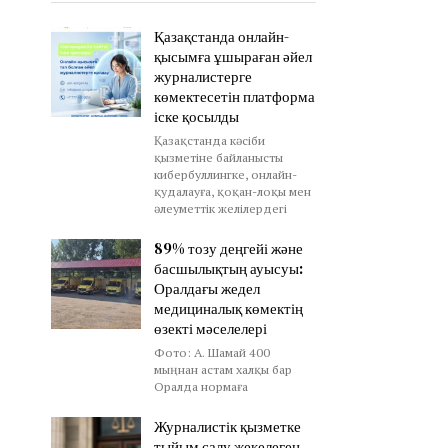
Қазақстанда онлайн-
қысымға ұшыраған әйел
журналистерге
көмектесетін платформа
іске қосылды
Қазақстанда кәсіби
қызметіне байланысты
кибербуллингке, онлайн-
қудалауға, қоқан-лоқы мен
әлеуметтік желілердегі
89% тозу деңгейі және
басшылықтың ауысуы:
Оралдағы жедел
медициналық көмектің
өзекті мәселелері
Фото: А. Шамай 400
мыңнан астам халқы бар
Оралда нормаға
Журналистік қызметке
тыйым салу жекелеген