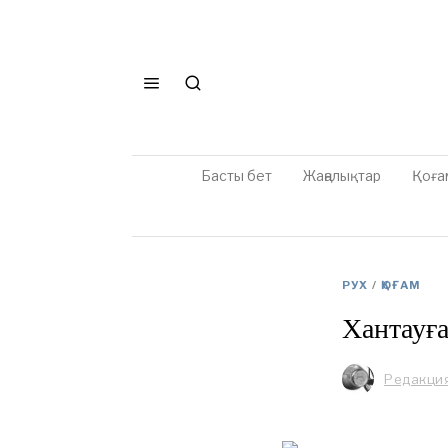
Басты бет
Жаңалықтар
Қоға
РУХ
/
ҚОҒАМ
Хантауға
Редакци