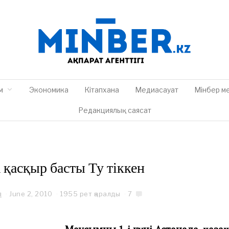
м
Экономика
Кітапхана
Медиасауат
Мінбер м
Редакциялық саясат
 қасқыр басты Ту тіккен
я
June 2, 2010
1955 рет қаралды
7