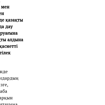
 мен
ен
 де қазақты
да дау
 аруағына
қтың алдына
қасиетті
тілек
інде
андардың
зге,
баба
жарқын
Хантауыңа