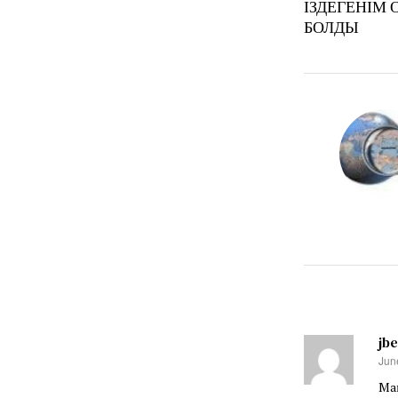
ІЗДЕГЕНІМ
БОЛДЫ
jb
Jun
say
Ма