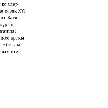
іксіздер
да қазақ ХҮІ
шы, Бата
 құрып
лғанша!
мінсе артқы
 іс болды.
ғзым ете