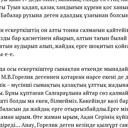
ты Туын қадап, қазақ хандығын құрған қос ханы
 Бабалар рухына деген адалдық ұзағынан болсын
ен ескерткіштің он алты тонна салмағын қайтейі
ды бар қасиетінен айырып, алтын тағын былай 
атын аудырып алып, жайдақ ерге шоқитып қой
-е-е.
а осы ескерткіштер сынақтан өткенде мынадай 
 М.В.Горелик дегеннен қотарған нәрсе екені де 
лік – мүсінші сымақтың қазақтың ұлттық жадын
. Бұны құптаған Салғараұлына айтар сөз қалмай
ті болды ма екен, білмейміз. Көкейінде көзі ба
 баласын да жайдақ ерге отырғызбайдлы.Ерге мін
аман ырым. Өте жаман ырым, Ақан Серінің күйі
лдіреді… Анау, Горелик деген кезінде қылғұрт са