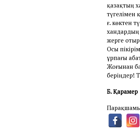
қазақтың х
түгелімен қ
ғ. көктен 
хандардың 
жерге отыр
Осы пікірі
ұрпағы абат
Жоғынан ба
беріңдер! Т
Б. Қарамер
Парақшамы