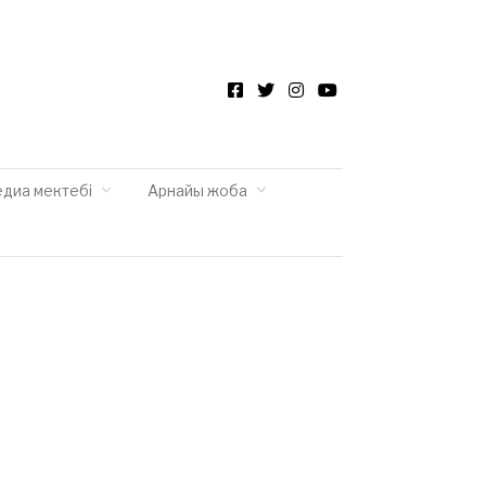
Facebook
Twitter
Instagram
YouTube
едиа мектебі
Арнайы жоба