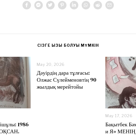
CІЗГЕ ҚЫЗЫҚ БОЛУЫ МҮМКІН
May 20, 2026
M
a
Дәуірдің дара тұлғасы:
y
Олжас Сүлейменовтің 90
2
жылдық мерейтойы
0
,
2
0
2
6
May 17, 2026
M
a
ішұлы: 1986
Бақытбек Бә
y
ОҚСАН.
и Я» МЕНІҢ
1