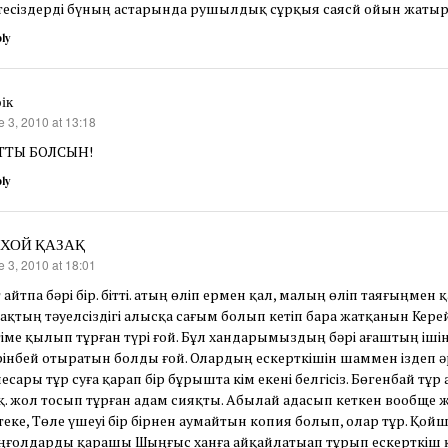
тесіздерді бүның астарында рушылдық сұрқыя саясй ойын жатыр ғ
ly
ік
e 3, 2010 at 13:18
s:
ТТЫ БОЛСЫН!
ly
ХОЙ ҚАЗАҚ
e 3, 2010 at 18:01
s:
 айтпа бәрі бір. бітті. атың өліп ермен қал, малың өліп таяғыңмен 
ақтың тәуелсіздігі алысқа сағым болып кетіп бара жатқанын Кере
гіме қылып тұрған түрі ғой. Бұл хандарымыздың бәрі ағаштың іш
рінбей отыратын болды ғой. Олардың ескерткішін шаммен іздеп ә
есары тұр суға қарап бір бұрышта кім екені белгісіз. Бөгенбай тұр 
. жол тосып тұрған адам сияқты. Абылай адасып кеткен вообще ж
еке, Төле үшеуі бір бірнен аумайтын копия болып, олар тұр. Қойш
ңғолдарды қарашы Шыңғыс ханға айқайлатыап тұрып ескерткіш қ