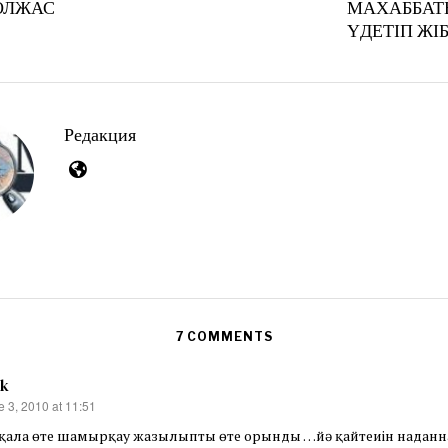
 ОЛЖАС
МАХАББА
7
,
ҮДЕТІП ЖІБ
2
0
2
6
Редакция
7 COMMENTS
ek
e 3, 2010 at 11:51
s:
қала өте шамырқау жазылыпты өте орынды …йә қайтеиін наданн