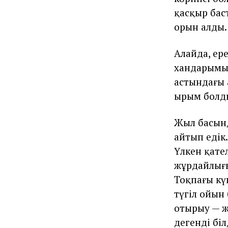
қасқыр бас
орын алды.
Алайда, ер
хандарымыз
астындағы 
ырым болды
Жыл басынд
айтып едік.
Үлкен қате
жұрдайлығы
Тоқпағы күш
түгіл ойын
отырыу — ж
дегенді бі