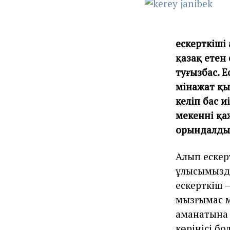
ескерткіші 
қазақ етен 
туғызбас. Е
мінажат қы
келіп бас и
мекеннің қа
орындалды
Алып ескер
ұлысымызд
ескерткіш 
мызғымас м
аманатына
көрінісі бо