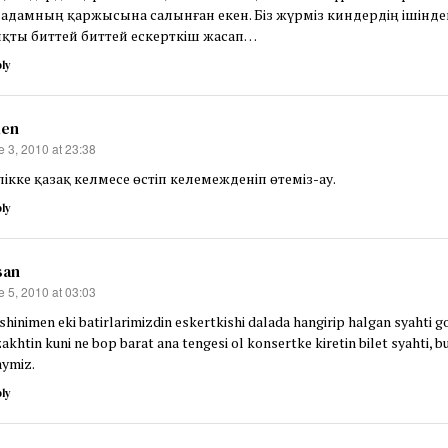
р адамның қаржысына салынған екен. Біз жүрміз киндердің ішінд
яқты биттей биттей ескерткіш жасап…
ly
en
e 3, 2010 at 23:38
s:
ікке қазақ келмесе өстіп келемежденіп өтеміз-ау.
ly
san
e 5, 2010 at 03:03
s:
 shinimen eki batirlarimizdin eskertkishi dalada hangirip halgan syahti 
akhtin kuni ne bop barat ana tengesi ol konsertke kiretin bilet syahti, b
aymiz.
ly