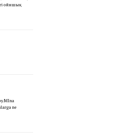
егі ойншық
goy.MIna
ularga ne