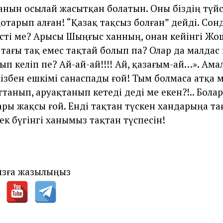
анын осылай жасытқан болатын. Оны біздің түйс
отарып алған! “Қазақ тақсыз болған” дейді. Сон
түсті ме? Арысы Шыңғыс ханның, онан кейінгі Жо
тағы тақ емес тақтай болып па? Олар да малдас
ып келіп пе? Ай-ай-ай!!!! Ай, қазағым-ай…». Ама
мізбен ешкімі санаспады ғой! Тым болмаса атқа 
танып, аруақтанып кетеді деді ме екен?!.. Болар
ры жақсы ғой. Енді тақтан түскен хандарыңа та
ек бүгінгі ханымыз тақтан түспесін!
зға жазылыңыз