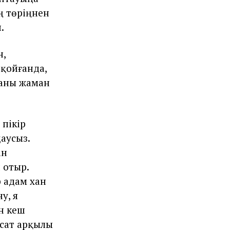
ң төріңнен
.
н,
қойғанда,
ғаны жаман
пікір
даусыз.
ан
 отыр.
р адам хан
у, я
н кеш
ясат арқылы