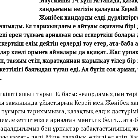
Маусымның 1-і күні Астанада, қазақ
хандығының негізін қалаушы Керей
Жәнібек хандардың елді дүрліктірг
ашылды. Ел тарихындағы ең айтулы оқиғаның бірі
екі ерен тұлғаға арналған осы ескерткіш болары 
скерткіш елім дейтін ерлердің тәу етер, ата-баба
лар киелі орынға айналары да ақиқат. Жас ұрпа
іп, тағзым етіп, жаратқаннан жарылқау тілер бір 
жеттілігі баяғыдан туған еді. Ал бүгін сол арман, 
.
ткішті ашып тұрып Елбасы: «елордамыздың төр
ы заманында ұйыстырған Керей мен Жәнібек х
– тұғырлы тарихымызға, қазақтық елдік дәстүрімі
емлекеттігімізге арналған мәңгілік белгі… ата-
 адалдығымыз бен ұрпақтар сабақтастығының 
луы қажет» деді. Міне, халайық, еліңді ел етіп, 