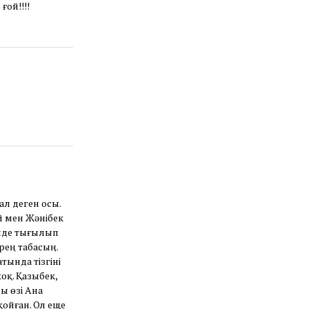
ой!!!!
қал деген осы.
й мен Жәнібек
інде тығылып
рең табасың.
атында тізгіні
оқ. Қазыбек,
ы өзі Ана
ойған. Ол еще