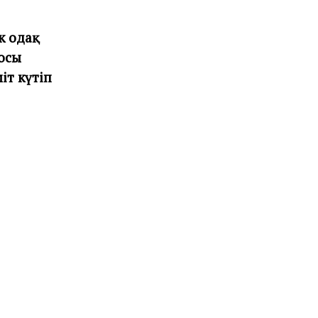
к одақ
осы
іт күтіп