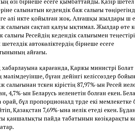
ың өзі бірнеше есеге қымбаттайды. Қазір шетел
еріне салынатын кедендік баж салығы төңірегінд
ге әлі нүкте қойылған жоқ. Алғашқы жылдары үш е
аж салығын сақтап қалуы ықтимал. Жылдар өте к
ж салығы Ресейдің кедендік салығымен теңестірі
л шетелдік автокөліктердің бірнеше есеге
тынының айғағы.
 хабарлауына қарағанда, Қаржы министрі Болат
 мәлімдеуінше, бұған дейінгі келіссөздер бойы
ж салығынан түскен кірістің 87,97%-ын Ресей иеле
н, 4,7%-ын Беларусь иеленетін болған екен. Бела
 орай, бұл пропорционалд түрде екі мемлекетке 
тіп, Қазақстан 7,69%-ына иелік етеді екен. Бұда
ы қаншалықты пайда табатынын көзіқарақты кө
атар.