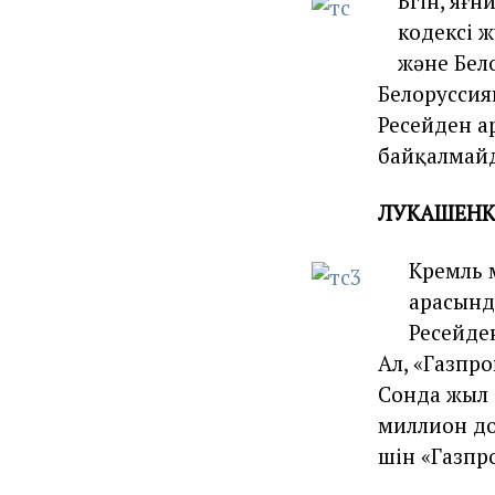
Бүгін, яғ
кодексі ж
және Бело
Белоруссия
Ресейден а
байқалмай
ЛУКАШЕНКО
Кремль
арасынд
Ресейде
Ал, «Газпр
Сонда жыл 
миллион до
үшін «Газп