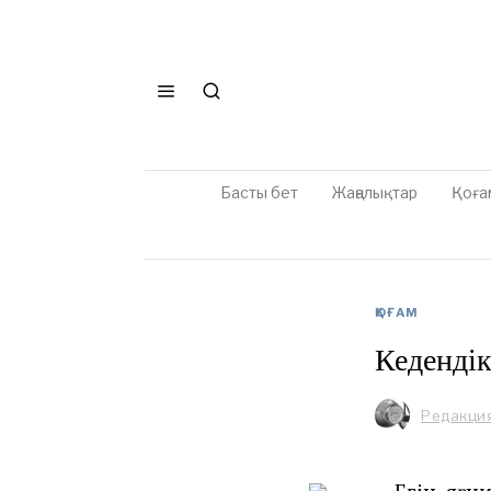
Басты бет
Жаңалықтар
Қоға
ҚОҒАМ
Кедендік
Редакци