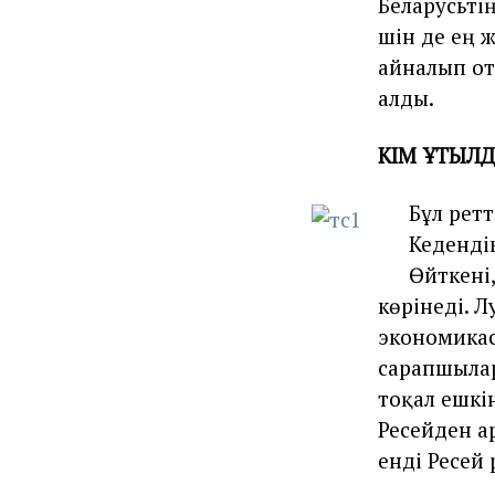
Беларусьтің
үшін де ең 
айналып оты
алды.
КІМ ҰТЫЛД
Бұл рет
Кеденді
Өйткені
көрінеді. Л
экономика
сарапшылар
тоқал ешкін
Ресейден а
енді Ресей