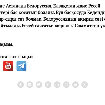
еде Астанада Белоруссия, Қазақстан және Ресей
тері бас қосатын болады. Бұл басқосуда Кеденді
р-сыры сөз болмақ. Белоруссияның ақырғы сөзі 
айтылады. Ресей саясаткерлері осы Саммиттен үм
пқызы.
зға жазылыңыз