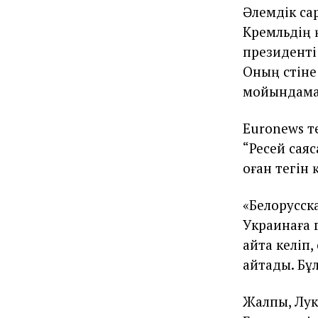
Әлемдік са
Кремльдің 
президенті
Оның үстіне
мойындамау
Euronews т
“Ресей саяс
оған тегін 
«Белорусск
Украинаға 
айта келіп
айтады. Бұ
Жалпы, Лук