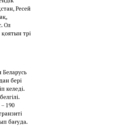
ендік
қстан, Ресей
ақ,
. Ол
қоятын түрі
 Беларусь
дан бері
п келеді.
елгілі.
 – 190
транзиті
ып бағуда.