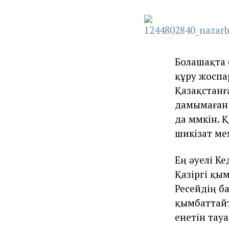
Болашақта 
құру жоспа
Қазақстанғ
дамымаған 
да мүмкін. 
шикізат ме
Ең әуелі К
Қазіргі қы
Ресейдің б
қымбаттайт
енетін тауа