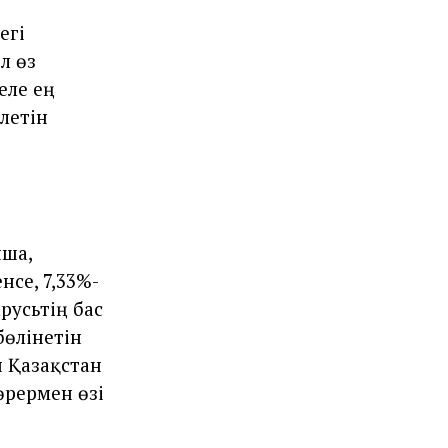
егі
л өз
еле ең
летін
нша,
нсе, 7,33%-
русьтің бас
бөлінетін
н Қазақстан
рермен өзі