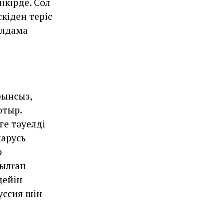
ікірде. Сол
кіден теріс
олдама
рынсыз,
отыр.
е тәуелді
ларусь
р
рылған
дейін
ссия үшін