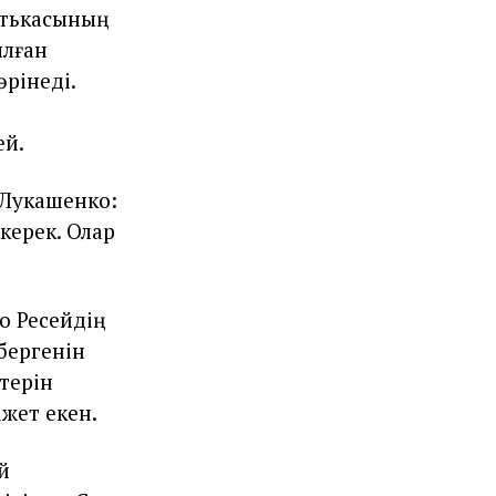
атькасының
ылған
рінеді.
ей.
 Лукашенко:
керек. Олар
о Ресейдің
бергенін
терін
жет екен.
й