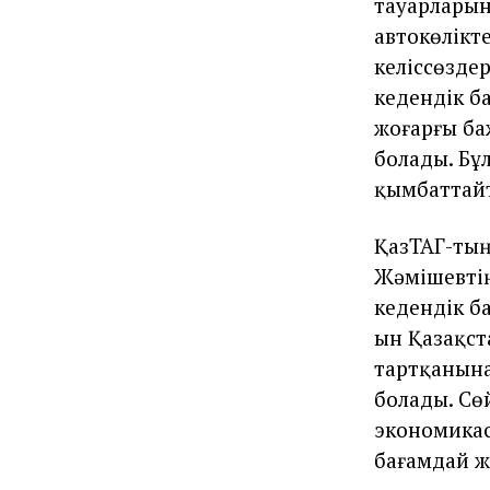
тауарларын
автокөлікт
келіссөздер
кедендік б
жоғарғы ба
болады. Бұ
қымбаттай
ҚазТАГ-тың
Жәмішевтің
кедендік ба
ын Қазақста
тартқанына
болады. Сөй
экономикас
бағамдай ж