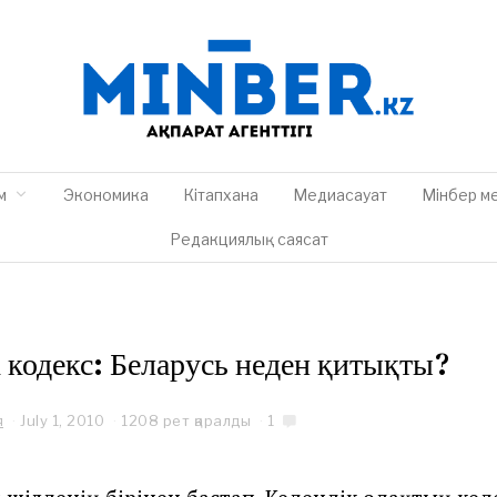
м
Экономика
Кітапхана
Медиасауат
Мінбер м
Редакциялық саясат
 кодекс: Беларусь неден қитықты?
я
July 1, 2010
1208 рет қаралды
1