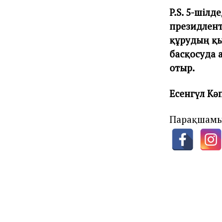
P.S. 5-шілд
президлент
құрудың қы
басқосуда 
отыр.
Есенгүл Кә
Парақшамы