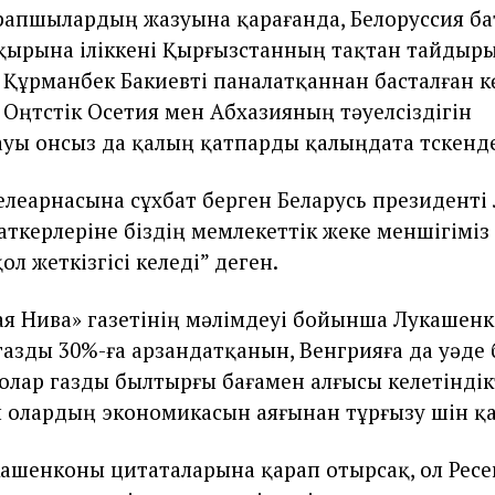
рапшылардың жазуына қарағанда, Белоруссия б
қырына іліккені Қырғызстанның тақтан тайдыр
 Құрманбек Бакиевті паналатқаннан басталған кө
 Оңтүстік Осетия мен Абхазияның тәуелсіздігін
ы онсыз да қалың қатпарды қалыңдата түскенд
елеарнасына сұхбат берген Беларусь президенті
аткерлеріне біздің мемлекеттік жеке меншігіміз 
қол жеткізгісі келеді” деген.
ая Нива» газетінің мәлімдеуі бойынша Лукашенк
газды 30%-ға арзандатқанын, Венгрияға да уәде 
, олар газды былтырғы бағамен алғысы келетіндік
л олардың экономикасын аяғынан тұрғызу үшін қа
ашенконы цитаталарына қарап отырсақ, ол Ресе