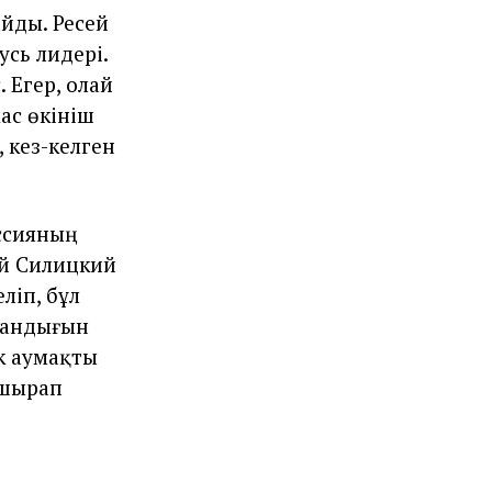
айды. Ресей
сь лидері.
 Егер, олай
ас өкініш
 кез-келген
уссияның
ий Силицкий
ліп, бұл
лғандығын
к аумақты
ұшырап