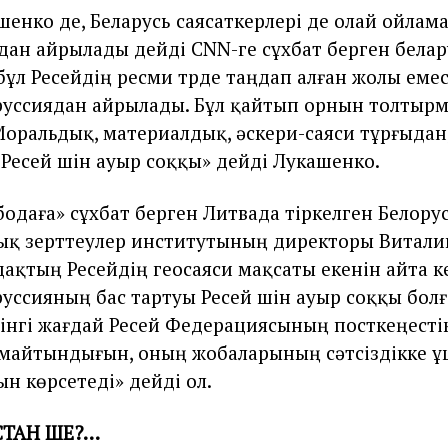
шенко де, Беларусь саясаткерлері де олай ойлам
дан айрылады дейді CNN-ге сұхбат берген белару
ұл Ресейдің ресми түрде таңдап алған жолы емес.
руссиядан айрылады. Бұл қайтып орнын толтырм
 Моральдық, материалдық, әскери-саяси тұрғыдан,
 Ресей үшін ауыр соққы» дейді Лукашенко.
бодаға» сұхбат берген Литвада тіркелген Белор
ық зерттеулер институтының директоры Витал
дақтың Ресейдің геосаяси мақсаты екенін айта ке
руссияның бас тартуы Ресей үшін ауыр соққы бо
үгінгі жағдай Ресей Федерациясының посткеңесті
майтындығын, оның жобаларының сәтсіздікке 
н көрсетеді» дейді ол.
СТАН ШЕ?…