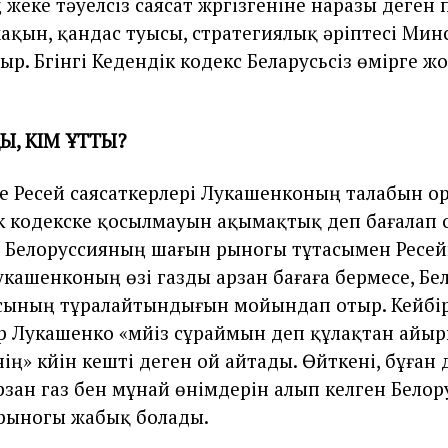
 жеке тәуелсіз саясат жүргізгеніне наразы деген п
жақын, қандас туысы, стратегиялық әріптесі Минс
р. Бүгінгі Кедендік кодекс Беларусьсіз өмірге ж
Ы, КІМ ҰТТЫ?
те Ресей саясаткерлері Лукашенконың талабын о
к кодекске қосылмауын ақымақтық деп бағалап 
, Белоруссияның шағын рыногы тұтасымен Ресейг
укашенконың өзі газды арзан бағаға бермесе, Бе
сының тұралайтындығын мойындап отыр. Кейбі
 Лукашенко «мүйіз сұраймын деп құлақтан айы
ің» күйін кешті деген ой айтады. Өйткені, бұған 
рзан газ бен мұнай өнімдерін алып келген Белору
 рыногы жабық болады.