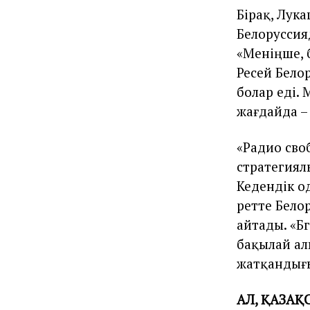
Бірақ, Лука
Белоруссия
«Меніңше, б
Ресей Бело
болар еді.
жағдайда –
«Радио сво
стратегиял
Кедендік о
ретте Бело
айтады. «Б
бақылай ал
жатқандығы
АЛ, ҚАЗАҚ