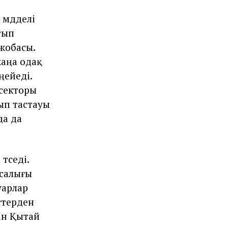
 мүдделі
тып
жобасы.
жаңа одақ
ңейеді.
 секторы
ып тастауы
да да
үседі.
 салығы
уарлар
ттерден
зан Қытай