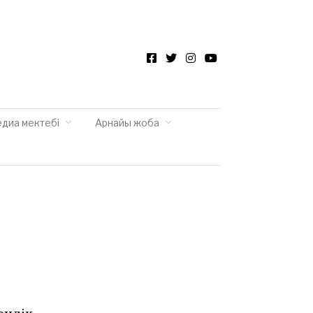
Facebook
Twitter
Instagram
YouTube
едиа мектебі
Арнайы жоба