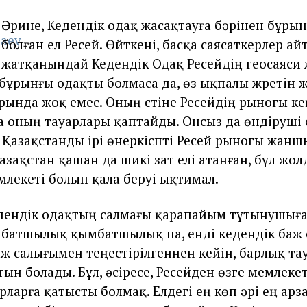
Әрине, Кедендік одақ жасақтауға бәрінен бұрын
болған ел Ресей. Өйткені, басқа саясаткерлер ай
жатқанындай Кедендік Одақ Ресейдің геосаяси 
бұрынғы одақты болмаса да, өз ықпалы жүретін 
рында жоқ емес. Оның үстіне Ресейдің рыногы ке
а оның тауарлары қаптайды. Онсыз да өндіруші
Қазақстанды ірі өнеркіспті Ресей рыногы жанш
Қазақстан қашан да шикі зат елі атанған, бұл жол
млекеті болып қала беруі ықтимал.
едендік одақтың салмағы қарапайым тұтынушыға т
мбатшылық қымбатшылық па, енді кедендік баж
аж салығымен теңестірілгеннен кейін, барлық та
ын болады. Бұл, әсіресе, Ресейден өзге мемлеке
рларға қатысты болмақ. Елдегі ең көп әрі ең ар