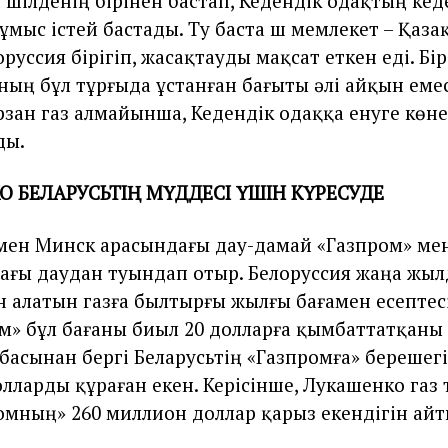
ни шілденің бірінен бастап, Кедендік одақтың кед
ұмыс істей бастады. Түу баста үш мемлекет – Қаза
руссия бірігіп, жасақтауды мақсат еткен еді. Бір
ның бұл тұрғыда ұстанған бағыты әлі айқын емес
рзан газ алмайынша, Кедендік одаққа енуге көне 
ды.
 БЕЛАРУСЬТІҢ МҮДДЕСІ ҮШІН КҮРЕСУДЕ
 мен
Минск арасындағы дау-дамай «Газпром» мен
ағы даудан туындап отыр. Белоруссия жаңа жыл
н алатын газға былтырғы жылғы бағамен есептесі
ом» бұл бағаны биыл 20 долларға қымбаттатқаны б
басынан бергі Беларусьтің «Газпромға» берешегі
лларды құраған екен. Керісінше, Лукашенко газ 
ромның» 260 миллион доллар қарыз екендігін айт