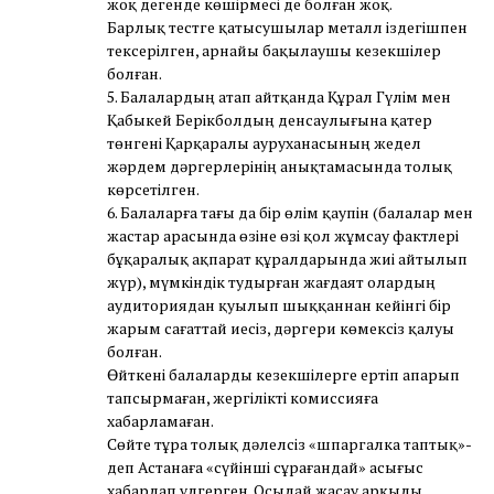
жоқ дегенде көшірмесі де болған жоқ.
Барлық тестге қатысушылар металл іздегішпен
тексерілген, арнайы бақылаушы кезекшілер
болған.
5. Балалардың атап айтқанда Құрал Гүлім мен
Қабыкей Берікболдың денсаулығына қатер
төнгені Қарқаралы ауруханасының жедел
жәрдем дәргерлерінің анықтамасында толық
көрсетілген.
6. Балаларға тағы да бір өлім қаупін (балалар мен
жастар арасында өзіне өзі қол жұмсау фактлері
бұқаралық ақпарат құралдарында жиі айтылып
жүр), мүмкіндік тудырған жағдаят олардың
аудиториядан қуылып шыққаннан кейінгі бір
жарым сағаттай иесіз, дәргери көмексіз қалуы
болған.
Өйткені балаларды кезекшілерге ертіп апарып
тапсырмаған, жергілікті комиссияға
хабарламаған.
Сөйте тұра толық дәлелсіз «шпаргалка таптық»-
деп Астанаға «сүйінші сұрағандай» асығыс
хабарлап үлгерген. Осылай жасау арқылы