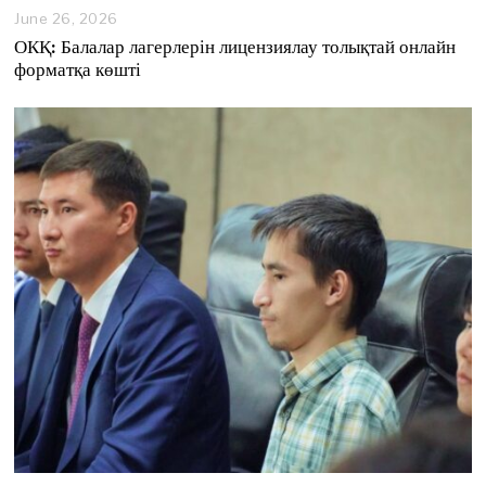
June 26, 2026
J
u
ОКҚ: Балалар лагерлерін лицензиялау толықтай онлайн
n
форматқа көшті
e
2
6
,
2
0
2
6