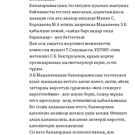
Балаларымыздың тестлеуден қуылып шығуына
байланысты тестлеу аяқталып, қорытындысы
шыққан соң ата-аналар өкілдері Малик С,
Борханова М.А өтініш апарғанда Мадалиева Э.Б.
қабылдап алмай, «қайда барсаңдар онда
барыңдар»- деп беттетпеді.
Дәл осы уақытта жергілікті мемлекеттік
комиссия мүшесі Т.Сәдуақасов, ҰБТӨП-сінің
жетекшісі С.Б. Бектұрсынов, құқық қорғау
органдарының қызметкерлері көріп, естіп
тұрды.
Э.Б.Мадалиевадан балаларымызды тестлеуден
қуып шыққанда негізге алған дәлел, актіні, айғақ
заттарды көрсетуді сұрағанда «мен сендерге
көрсетпеймін»- деп жауап беріп, сіздер мұнда
неге кіресіздер- деді, өтінішімізді қабылдамады.
Біз сіздің алдыңыздан өтуге, балалардың
қателігіне көзімізді жеткізу үшін келдік. Өтінішті
алып қалыңызшы, жасалған актлерді көрсетіп,
қателіктерін дәлелдеңізші.
Сіз неге балалардың психологиялық, жас