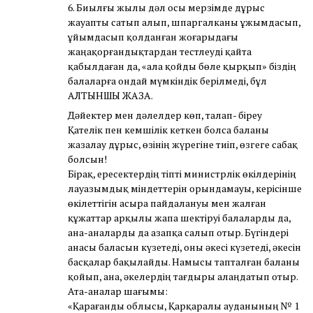
6. Биылғы жылы дәл осы мерзімде дұрыс
жауапты сатып алып, шпаргалканы ұжымдасып,
ұйымдасып қолданған жоғарыдағы
жаңақорғандықтардан тестлеуді қайта
қабылдаған да, «ала қойды бөле қырқып» біздің
балаларға ондай мүмкіндік берілмеді, бұл
АЛТЫНШЫ ЖАЗА.
Дәйектер мен дәлелдер көп, талап- біреу
Қателік пен кемшілік кеткен болса баланы
жазалау дұрыс, өзінің жүрегіне тиіп, өзгеге сабақ
болсын!
Бірақ, ересектердің тіпті министрлік өкілдерінің
лауазымдық міндеттерін орындамауы, керісінше
өкілеттігін асыра пайдалануы мен жалған
құжаттар арқылы жапа шектіруі балаларды да,
ана-аналарды да азапқа салып отыр. Бүгіндері
анасы баласын күзетеді, оны әкесі күзетеді, әкесін
басқалар бақылайды. Намысы тапталған баланы
қойып, ана, әкелердің тағдыры алаңдатып отыр.
Ата-аналар шағымы:
«Қарағанды облысы, Қарқаралы ауданының № 1