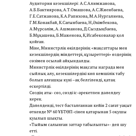
Аудитория кезекшілері: А.С.Алимжанова,
А.Б.Бактиярова, А.Т.Омашова, А.С.Жиенбаева,
Г.Е.Сатжанова, К.А.Рапихова, М.А.Нургалиева,
Г.М.Конакбай, К.Сағынбаева, Н,Әкімбекова,
А.Мүрсәлім, А. Ашманова, Д.Сыздықбаева,
Б.Мұқашева, Б.Маженова, Қ.Исабековалар қол
қойған.
Міне, Министрлік өкілдерінің «мақсаттары мен
кезекшілердің міндеттері, құзыреттері» өздерінің
сөзімен осылай айқындалды.
Министрлік өкілдерінің мақсаты награда мен
сыйлық алу, кезекшілердікі көп кемшілік табу
болып алғашқы күні –ақ белгіленді, қатаң
ескертілді.
Сөздің аты- сөз, сөзді іс-әрекетпен дәлелдеу
керек.
Дәлелденді, тест басталғаннан кейін 2 сағат уақыт
өткенде № 60 ҰБТӨП-сінен қатарынан 5 оқушы
қуылып шықты.
«Тыйым салынған заттар табылыпты»- деп шу
етті.