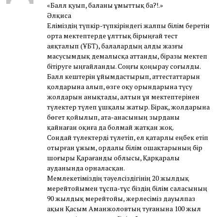
«Балл қуып, баланы ұмыттық ба?!.»
Әлқиса
Еліміздің түпкір-түпкіріндегі жалпы білім беретін
орта мектептерде ұлттық бірыңғай тест
аяқталып (ҰБТ), балалардың алды жазғы
масусымдық демалысқа аттанды, біразы мектеп
бітіруге ыңғайланды. Соңғы қоңырау соғылды.
Балл кештерін ұйымдастырып, аттестаттарын
қолдарына алып, өзге оқу орындарына түсу
жолдарын анықтады, алтын ұя мектептерінен
түлектер түлеп ұшқалы жатыр. Бірақ, жолдарына
бөгет қойылып, ата-анасының зырданы
қайнаған оқиға да болмай жатқан жоқ.
Сондай түлектерді түлетіп, ел қатарлы еңбек етіп
отырған ұжым, ордалы білім ошақтарының бір
шоғыры Қарағанды облысы, Қарқаралы
ауданында орналасқан.
Мемлекетіміздің тәуелсіздігінің 20 жылдық
мерейтойымен тұспа-тұс біздің білім саласының
90 жылдық мерейтойы, жерлесіміз дауылпаз
ақын Қасым Аманжоловтың туғанына 100 жыл