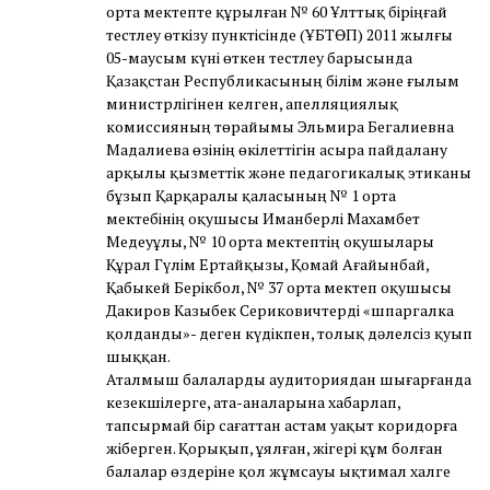
орта мектепте құрылған № 60 Ұлттық біріңғай
тестлеу өткізу пунктісінде (ҰБТӨП) 2011 жылғы
05-маусым күні өткен тестлеу барысында
Қазақстан Республикасының білім және ғылым
министрлігінен келген, апелляциялық
комиссияның төрайымы Эльмира Бегалиевна
Мадалиева өзінің өкілеттігін асыра пайдалану
арқылы қызметтік және педагогикалық этиканы
бұзып Қарқаралы қаласының № 1 орта
мектебінің оқушысы Иманберлі Махамбет
Медеуұлы, № 10 орта мектептің оқушылары
Құрал Гүлім Ертайқызы, Қомай Ағайынбай,
Қабыкей Берікбол, № 37 орта мектеп оқушысы
Дакиров Казыбек Сериковичтерді «шпаргалка
қолданды»- деген күдікпен, толық дәлелсіз қуып
шыққан.
Аталмыш балаларды аудиториядан шығарғанда
кезекшілерге, ата-аналарына хабарлап,
тапсырмай бір сағаттан астам уақыт коридорға
жіберген. Қорықып, ұялған, жігері құм болған
балалар өздеріне қол жұмсауы ықтимал халге