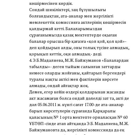
көшірмесінен көрдік.
Сондай шикіліктері, заң бұзушылығы
болғандықтан, ата-аналар мен жергілікті
мемлекеттік комиссияға актлерінің көшірмесін
қалдырмай кетті. Балаларымыздан
сұрағанымызда қазақ мектептерде оқыған
балалар орысша бір қағазға «қол қой, қол қой»-
деп қойдырып алды, оны толық түсіне алмадық,
қорықып кеттік, оқи алмадық- деді.
4. Э.Б.Мадалиева, М.Ж. Байжуманов «Балалардан
табылды»- деген тыйым салынған заттарды
немесе оларды жойғаны, қайтарып бергендері
туралы нақты актісі мен фактілерін көрсете
алмады, ондай айғақтар жоқ.
Демек, егер кейін өздері қолдарынан жасанды
акт жасамаған болса ондай дәлелді зат та, акті де
дәл 05.06.2011 ж. күнгі сағат 17.00-де ата-аналар
барып көрсетулерін сұрағанда Қарқаралы
қаласының № 1 орта мектепте орналасқан № 60
ҰБТӨП-сінде атап айтқанда Э.Б. Мадалиева, М.Ж.
Байжумановта да, жергілікті комиссияда да ең