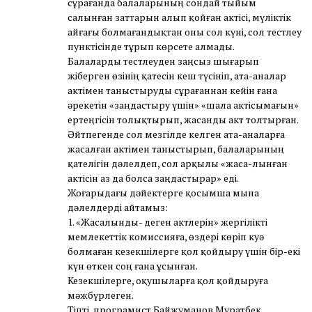
сұрағанда балаларының сондай тыйым
салынған заттарын алып қойған актісі, мүліктік
айғағы болмағандықтан оны сол күні, сол тестлеу
пунктісінде тұрып көрсете алмады.
Балаларды тестлеуден заңсыз шығарып
жіберген өзінің қатесін кеш түсініп, ата-аналар
актімен таныстыруды сұрағаннан кейін ғана
әрекетін «заңдастыру үшін» «шала актісымағын»
ертеңгісін толықтырып, жасанды акт толтырған.
Әйтпегенде сол мезгілде келген ата-аналарға
жасалған актімен таныстырып, балаларының
қателігін дәлелдеп, сол арқылы «жаса-лынған
актісін аз да болса заңдастырар» еді.
Жоғарыдағы дәйектерге қосымша мына
дәлелдерді айтамыз:
1. «Жасалынды- деген актлерін» жергілікті
мемлекеттік комиссияға, өздері көріп куә
болмаған кезекшілерге қол қойдыру үшін бір-екі
күн өткен соң ғана ұсынған.
Кезекшілерге, оқушыларға қол қойдыруға
мәжбүрлеген.
Тіпті, програмист Байжуманов Муратбек