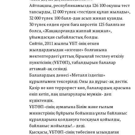
Айтпақшы, республикамызда 126 100 оқушы тест
тапсырды, 12 000 түлек «тестіден құлап жылады»,
32 000 түлек 100 балл-дан асып жинап қуанды.
30 түлек елден ерен баға көрсетіп 125 баллға ие
болса, «Жаңақорғанда жаппай жаңжал»,
ұйымдасқан сыбайластық болды.
Сөйтіп, 2011 жылғы ҰБТ-інің өткен
жылдардағыдан «өзгеше» болғанына
мектептердегі ұлттық бірыңғай тестлеу өткізіу
пунктісінің (ҰБТӨП), табалдырын балалар
аттамай-ақ сезінді.
Балалардың денесі «Металл іздегіш»
құрылғымен тексерілді. Оны да дұрыс-ақ дестік.
Қазір не көп террорист көп, балалардың арасына
еніп кетіп, лаң шығарулары мүмкін- деп
күдіктендік.
ҰБТӨП-сінің аумағына Білім және ғылым
министрінің бұйрығы бойынша ұялы байланыс
құралдарына қолдануға тосқауыл қойылды,
байланыс жойылды!..- деді.
Қысқасы, ҰБТӨП-сінің төбесінен ызыңдаған