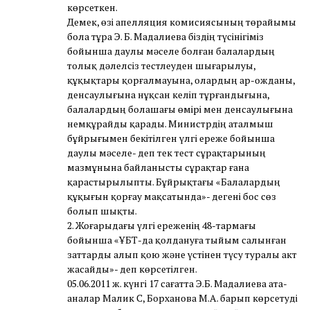
көрсеткен.
Демек, өзі апелляция комисиясының төрайымы
бола тұра Э. Б. Мадалиева біздің түсінігіміз
бойынша даулы мәселе болған балалардың
толық дәлелсіз тестлеуден шығарылуы,
құқықтары қорғалмауына, олардың ар-ожданы,
денсаулығына нұқсан келіп тұрғандығына,
балалардың болашағы өмірі мен денсаулығына
немқұрайды қарады. Министрдің аталмыш
бұйрығымен бекітілген үлгі ереже бойынша
даулы мәселе- деп тек тест сұрақтарының
мазмұнына байланысты сұрақтар ғана
қарастырылыпты. Бұйрықтағы «Балалардың
құқығын қорғау мақсатында»- дегені бос сөз
болып шықты.
2. Жоғарыдағы үлгі ереженің 48-тармағы
бойынша «ҰБТ-да қолдануға тыйым салынған
заттарды алып қою және үстінен түсу туралы акт
жасайды»- деп көрсетілген.
05.06.2011 ж. күнгі 17 сағатта Э.Б. Мадалиева ата-
аналар Малик С, Борханова М.А. барып көрсетуді