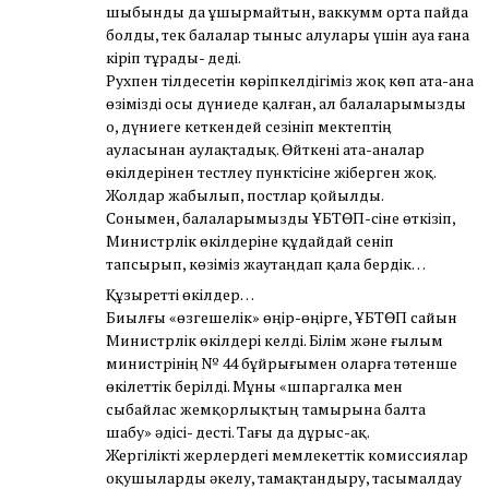
шыбынды да ұшырмайтын, ваккумм орта пайда
болды, тек балалар тыныс алулары үшін ауа ғана
кіріп тұрады- деді.
Рухпен тілдесетін көріпкелдігіміз жоқ көп ата-ана
өзімізді осы дүниеде қалған, ал балаларымызды
о, дүниеге кеткендей сезініп мектептің
ауласынан аулақтадық. Өйткені ата-аналар
өкілдерінен тестлеу пунктісіне жіберген жоқ.
Жолдар жабылып, постлар қойылды.
Сонымен, балаларымызды ҰБТӨП-сіне өткізіп,
Министрлік өкілдеріне құдайдай сеніп
тапсырып, көзіміз жаутаңдап қала бердік…
Құзыретті өкілдер…
Биылғы «өзгешелік» өңір-өңірге, ҰБТӨП сайын
Министрлік өкілдері келді. Білім және ғылым
министрінің № 44 бұйрығымен оларға төтенше
өкілеттік берілді. Мұны «шпаргалка мен
сыбайлас жемқорлықтың тамырына балта
шабу» әдісі- десті. Тағы да дұрыс-ақ.
Жергілікті жерлердегі мемлекеттік комиссиялар
оқушыларды әкелу, тамақтандыру, тасымалдау