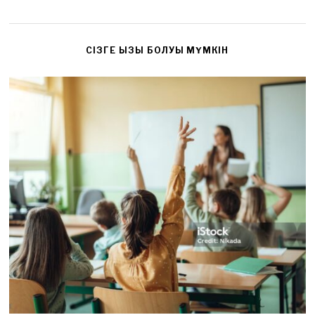
CІЗГЕ ҚЫЗЫҚ БОЛУЫ МҮМКІН