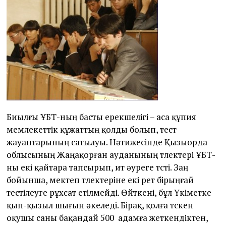
Биылғы ҰБТ-ның басты ерекшелігі – аса құпия
мемлекеттік құжаттың қолды болып, тест
жауаптарының сатылуы. Нәтижесінде Қызыорда
облысының Жаңақорған ауданының түлектері ҰБТ-
ны екі қайтара тапсырып, ит әуреге түсті. Заң
бойынша, мектеп түлектеріне екі рет бірыңғай
тестілеуге рұхсат етілмейді. Өйткені, бұл Үкіметке
қып-қызыл шығын әкеледі. Бірақ, қолға түскен
оқушы саны бақандай 500 адамға жеткендіктен,