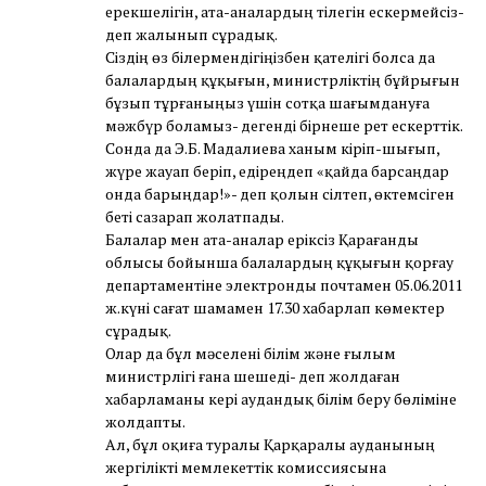
ерекшелігін, ата-аналардың тілегін ескермейсіз-
деп жалынып сұрадық.
Сіздің өз білермендігіңізбен қателігі болса да
балалардың құқығын, министрліктің бұйрығын
бұзып тұрғаныңыз үшін сотқа шағымдануға
мәжбүр боламыз- дегенді бірнеше рет ескерттік.
Сонда да Э.Б. Мадалиева ханым кіріп-шығып,
жүре жауап беріп, едіреңдеп «қайда барсаңдар
онда барыңдар!»- деп қолын сілтеп, өктемсіген
беті сазарап жолатпады.
Балалар мен ата-аналар еріксіз Қарағанды
облысы бойынша балалардың құқығын қорғау
департаментіне электронды почтамен 05.06.2011
ж.күні сағат шамамен 17.30 хабарлап көмектер
сұрадық.
Олар да бұл мәселені білім және ғылым
министрлігі ғана шешеді- деп жолдаған
хабарламаны кері аудандық білім беру бөліміне
жолдапты.
Ал, бұл оқиға туралы Қарқаралы ауданының
жергілікті мемлекеттік комиссиясына