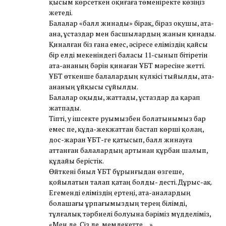
қысым көрсеткен оқиғаға төменіректе көзіңіз
жетеді.
Балалар «балл жинады» бірақ, біраз оқушы, ата-
ана, ұстаздар мен басшылардың жанын қинады.
Қиналған біз ғана емес, әсіресе еліміздің қайсы
бір елді мекеніндегі баласы 11-сынып бітіретін
ата-ананың бәрін қинаған ҰБТ мәресіне жетті.
ҰБТ өткенше балалардың күлкісі тыйылды, ата-
ананың ұйқысы сұйылды.
Балалар оқыды, жаттады, ұстаздар да қарап
жатпады.
Тіпті, у ішсекте руымызбен болатынымыз бар
емес пе, құда-жекжаттан бастап көрші қолаң,
дос-жаран ҰБТ-ге қатысып, балл жинауға
аттанған балалардың артынан құрбан шалып,
құдайы берістік.
Өйткені биыл ҰБТ бұрынғыдан өзгеше,
қойылатын талап қатаң болды- десті. Дұрыс-ақ.
Егеменді еліміздің ертеңі, ата-аналардың
болашағы ұрпағымыздың терең білімді,
тұлғалық тәрбиелі болуына бәріміз мүдделіміз,
«Мен де, Сіз де, мемлекетте…».