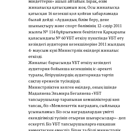
міндеттерін» ашып айтайын. Бірақ, өзім
жиналысқа қатысқамын жоқ. Осы жиналысқа
қатысқан 16 кезекші қол қойған хабарламада
былай дейді: «Аудандық білім беру, дене
шынықтыру және спорт бөлімінің 12-сәуір 2011
жылғы № 114 бұйрығымен бекітілген Қарқаралы
қаласындағы № 60 ҰБТ өткізу пунктінде ҰБТ өту
кезіндегі аудитория кезекшілеріне 2011 жылдың
4- маусым күні Министрлік өкілдері жиналыс
өткізді.
Жиналыс барысында ҰБТ өткізу кезіндегі
аудитория бойынша кезекшінің іс-әрекеті
туралы, бітірушілердің аудиторияда тәртіп
сақтау ережесін түсіндірді.
Министрліктен келген өкілдер, оның ішінде
Мадалиева Эльмира Бегалиева «ҰБТ
тапсырушылар тарапынан кемшіліктерді көп
тапсақ, біз «Мемлекеттік наградаға, сыйлыққа
ұсыныламыз. Біз осы наградалардан үмітті
екендігімізді түсініп отырған шығарсыздар»- деп
ескертті. Біз ҰБТ тапсырушыларға ешқашан
көмектескен емеспіз. Бірақ та бізді министрлік