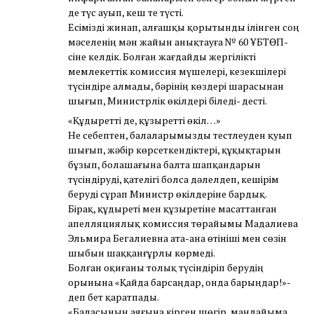
де түс ауып, кеш те түсті.
Есімізді жинап, алғашқы қорытынды ілінген соң
мәселенің мән жайын анықтауға № 60 ҰБТӨП-
сіне келдік. Болған жағдайды жергілікті
мемлекеттік комиссия мүшелері, кезекшілері
түсіндіре алмады, бәрінің көздері шарасынан
шығып, Министрлік өкілдері біледі- десті.
«Құдыретті де, құзыретті өкіл…»
Не себептен, балаларымызды тестлеуден қуып
шығып, жәбір көрсеткендіктері, құқықтарын
бұзып, болашағына балта шапқандарын
түсіндіруді, қателігі болса дәлелдеп, кешірім
беруді сұрап Министр өкілдеріне бардық.
Бірақ, құдыреті мен құзыретіне масаттанған
апелляциялық комиссия төрайымы Мадалиева
Эльмира Бегалиевна ата-ана өтініші мен сөзін
шыбын шаққанғұрлы көрмеді.
Болған оқиғаны толық түсіндіріп берудің
орынына «Қайда барсаңдар, онда барыңдар!»-
деп бет қаратпады.
«Баласының аяғына кірген шөгір, маңдайыма