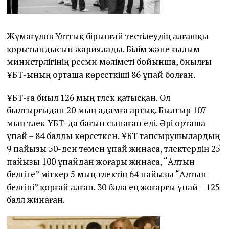
Жұмағұлов Ұлттық бірыңғай тестілеудің алғашқы
қорытындысын жариялады. Білім және ғылым
министрлігінің ресми мәліметі бойынша, биылғы
ҰБТ-ының орташа көрсеткіші 86 ұпай болған.
ҰБТ-ға биыл 126 мың түлек қатысқан. Ол
былтырғыдан 20 мың адамға артық. Былтыр 107
мың түлек ҰБТ-да
бағын сынаған еді. Әрі орташа
ұпай – 84 балды көрсеткен. ҰБТ тапсырушылардың
9 пайызы 50-ден төмен ұпай жинаса, түлектердің 25
пайызы 100 ұпайдан жоғары жинаса, “Алтын
белгіге” үміткер 5 мың түлектің 64 пайызы “Алтын
белгіні” қорғай алған. 30 бала ең жоғарғы ұпай – 125
балл жинаған.