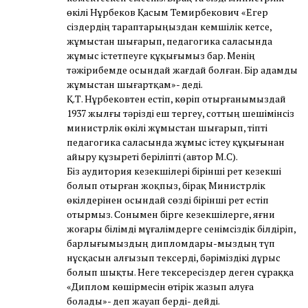
өкілі Нұрбеков Қасым Темирбекович «Егер
сіздердің тараптарыңыздан кемшілік кетсе,
жұмыстан шығарып, педагогика саласында
жұмыс істетпеуге құқығымыз бар. Менің
тәжірибемде осындай жағдай болған. Бір адамды
жұмыстан шығартқам»- деді.
Қ.Т. Нұрбековтен естіп, көріп отырғанымыздай
1937 жылғы тәрізді еш тергеу, соттың шешімінсіз
министрлік өкілі жұмыстан шығарып, тіпті
педагогика саласында жұмыс істеу құқығынан
айыру құзыреті беріліпті (автор М.С).
Біз аудитория кезекшілері бірінші рет кезекші
болып отырған жоқпыз, бірақ Министрлік
өкілдерінен осындай сөзді бірінші рет естіп
отырмыз. Сонымен бірге кезекшілерге, яғни
жоғары білімді мұғалімдерге сенімсіздік білдіріп,
барлығымыздың дипломдары-мыздың түп
нұсқасын алғызып тексерді, бәріміздікі дұрыс
болып шықты. Неге тексересіздер деген сұраққа
«Диплом көшірмесін өтірік жазып алуға
болады»- деп жауап берді- дейді.