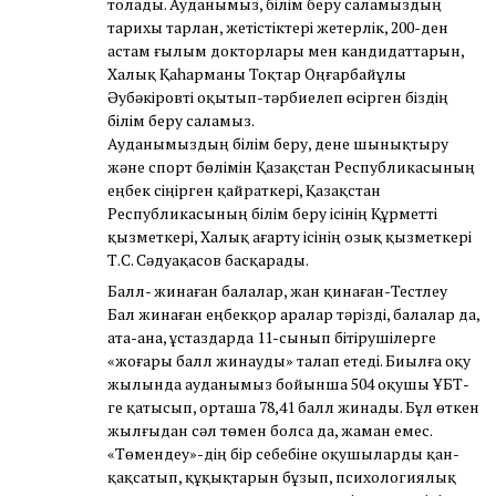
толады. Ауданымыз, білім беру саламыздың
тарихы тарлан, жетістіктері жетерлік, 200-ден
астам ғылым докторлары мен кандидаттарын,
Халық Қаһарманы Тоқтар Оңғарбайұлы
Әубәкіровті оқытып-тәрбиелеп өсірген біздің
білім беру саламыз.
Ауданымыздың білім беру, дене шынықтыру
және спорт бөлімін Қазақстан Республикасының
еңбек сіңірген қайраткері, Қазақстан
Республикасының білім беру ісінің Құрметті
қызметкері, Халық ағарту ісінің озық қызметкері
Т.С. Сәдуақасов басқарады.
Балл- жинаған балалар, жан қинаған-Тестлеу
Бал жинаған еңбекқор аралар тәрізді, балалар да,
ата-ана, ұстаздарда 11-сынып бітірушілерге
«жоғары балл жинауды» талап етеді. Биылға оқу
жылында ауданымыз бойынша 504 оқушы ҰБТ-
ге қатысып, орташа 78,41 балл жинады. Бұл өткен
жылғыдан сәл төмен болса да, жаман емес.
«Төмендеу»-дің бір себебіне оқушыларды қан-
қақсатып, құқықтарын бұзып, психологиялық