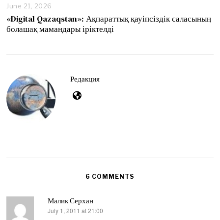
June 21, 2026
J
u
«Digital Qazaqstan»: Ақпараттық қауіпсіздік саласының
n
болашақ мамандары іріктелді
e
2
1
,
2
0
Редакция
2
6
6 COMMENTS
Малик Серхан
July 1, 2011 at 21:00
says: