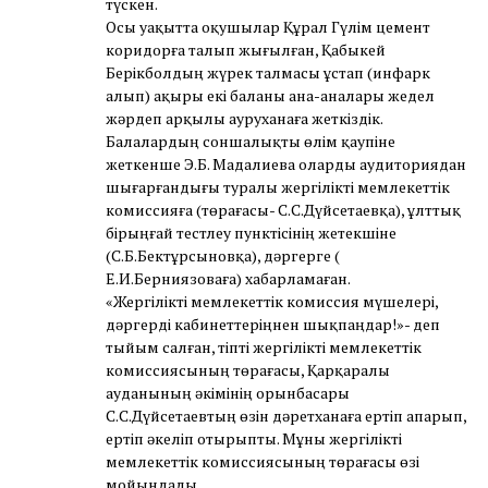
түскен.
Осы уақытта оқушылар Құрал Гүлім цемент
коридорға талып жығылған, Қабыкей
Берікболдың жүрек талмасы ұстап (инфарк
алып) ақыры екі баланы ана-аналары жедел
жәрдеп арқылы ауруханаға жеткіздік.
Балалардың соншалықты өлім қаупіне
жеткенше Э.Б. Мадалиева оларды аудиториядан
шығарғандығы туралы жергілікті мемлекеттік
комиссияға (төрағасы- С.С.Дүйсетаевқа), ұлттық
бірыңғай тестлеу пунктісінің жетекшіне
(С.Б.Бектұрсыновқа), дәргерге (
Е.И.Берниязоваға) хабарламаған.
«Жергілікті мемлекеттік комиссия мүшелері,
дәргерді кабинеттеріңнен шықпаңдар!»- деп
тыйым салған, тіпті жергілікті мемлекеттік
комиссиясының төрағасы, Қарқаралы
ауданының әкімінің орынбасары
С.С.Дүйсетаевтың өзін дәретханаға ертіп апарып,
ертіп әкеліп отырыпты. Мұны жергілікті
мемлекеттік комиссиясының төрағасы өзі
мойындады.