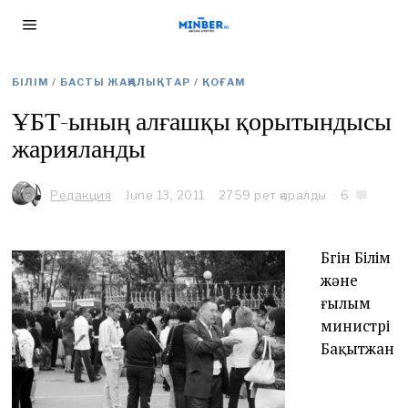
БІЛІМ
/
БАСТЫ ЖАҢАЛЫҚТАР
/
ҚОҒАМ
ҰБТ-ының алғашқы қорытындысы
жарияланды
Редакция
June 13, 2011
J
2759 рет қаралды
6
u
n
e
Бүгін Білім
1
4
және
,
ғылым
2
министрі
0
1
Бақытжан
1