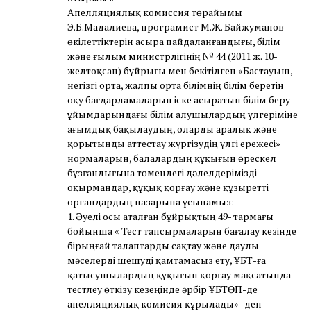
Апелляциялық комиссия төрайымы
Э.Б.Мадалиева, програмист М.Ж. Байжуманов
өкілеттіктерін асыра пайдаланғандығы, білім
және ғылым министрлігінің № 44 (2011 ж. 10-
желтоқсан) бұйрығы мен бекітілген «Бастауыш,
негізгі орта, жалпы орта білімнің білім беретін
оқу бағдарламаларын іске асыратын білім беру
ұйымдарындағы білім алушылардың үлгеріміне
ағымдық бақылаудың, оларды аралық және
қорытынды аттестау жүргізудің үлгі ережесі»
нормаларын, балалардың құқығын өрескел
бұзғандығына төмендегі дәлелдерімізді
оқырмандар, құқық қорғау және құзыретті
органдардың назарына ұсынамыз:
1. Әуелі осы аталған бұйрықтың 49- тармағы
бойынша « Тест тапсырмаларын бағалау кезінде
бірыңғай талаптарды сақтау және даулы
мәселерді шешуді қамтамасыз ету, ҰБТ-ға
қатысушылардың құқығын қорғау мақсатында
тестлеу өткізу кезеңінде әрбір ҰБТӨП-де
апелляциялық комисия құрылады»- деп