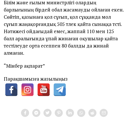
Білім және ғылым министрлігі олардың
барлығының бірдей обал жасамауды ойлаған екен.
Сөйтіп, қазынаға қол сұғып, қол сұққанда мол
сұғып жаңақорғандық 505 түлек қайта сынаққа түсті.
Нәтижесі ойдағыдай емес, жаппай 110 мен 125
балл аралығында ұпай жинаған оқушылар қайта
тестілеуде орта есеппен 80 баллды да жинай
алмаған.
“Мінбер ақпарат”
Парақшамызға жазылыңыз