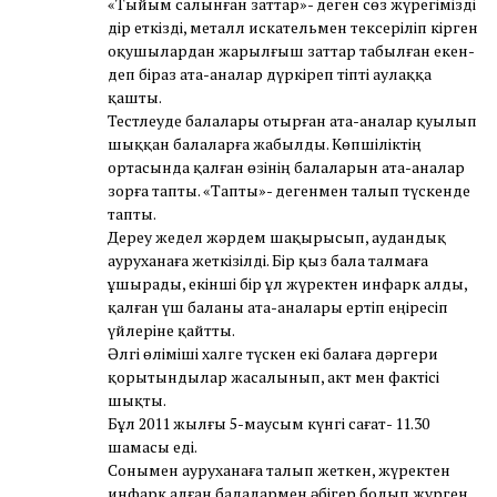
«Тыйым салынған заттар»- деген сөз жүрегімізді
дір еткізді, металл искательмен тексеріліп кірген
оқушылардан жарылғыш заттар табылған екен-
деп біраз ата-аналар дүркіреп тіпті аулаққа
қашты.
Тестлеуде балалары отырған ата-аналар қуылып
шыққан балаларға жабылды. Көпшіліктің
ортасында қалған өзінің балаларын ата-аналар
зорға тапты. «Тапты»- дегенмен талып түскенде
тапты.
Дереу жедел жәрдем шақырысып, аудандық
ауруханаға жеткізілді. Бір қыз бала талмаға
ұшырады, екінші бір ұл жүректен инфарк алды,
қалған үш баланы ата-аналары ертіп еңіресіп
үйлеріне қайтты.
Әлгі өліміші халге түскен екі балаға дәргери
қорытындылар жасалынып, акт мен фактісі
шықты.
Бұл 2011 жылғы 5-маусым күнгі сағат- 11.30
шамасы еді.
Сонымен ауруханаға талып жеткен, жүректен
инфарк алған балалармен әбігер болып жүрген