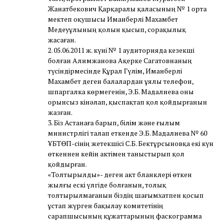
Жанатбекович Қарқаралы қаласының № 1 орта
мектеп оқушысы Иманберлі Махамбет
Медеуұлының қолын қысып, сорақылық
жасаған.
2. 05.06.2011 ж. күні № 1 аудиторияда кезекші
болған Алимжанова Ақерке Сагатовнаның
түсіндірмесінде Құрал Гүлім, Иманберлі
Махамбет деген балалардан ұялы телефон,
шпаргалка көрмегенін, Э.Б. Мадалиева оны
орынсыз кінәлап, қыспақтап қол қойдырғанын
жазған.
3. Біз Астанаға барып, білім және ғылым
министрлігі талап еткенде Э.Б. Мадалиева № 60
ҰБТӨП-сінің жетекшісі С.Б. Бектұрсыновқа екі күн
өткеннен кейін актімен таныстырып қол
қойдырған.
«Толтырылды»- деген акт бланклері өткен
жылғы ескі үлгіде болғанын, толық
толтырылмағанын біздің шағымхатпен қосып
ұстап жүрген бақылау комитетінің
сарапшысының құжаттарының фаскограмма