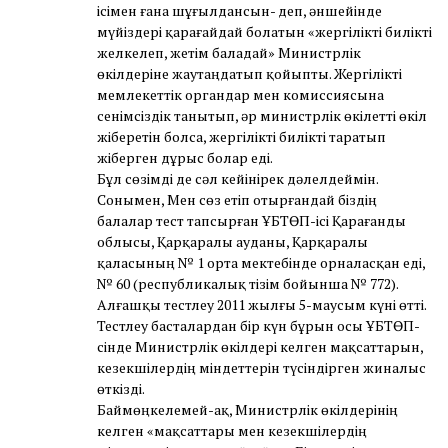
ісімен ғана шұғылдансын- деп, әншейінде
мүйіздері қарағайдай болатын «жергілікті билікті
желкелеп, жетім баладай» Министрлік
өкілдеріне жаутаңдатып қойыпты. Жергілікті
мемлекеттік органдар мен комиссиясына
сенімсіздік танытып, әр министрлік өкілетті өкіл
жіберетін болса, жергілікті билікті таратып
жіберген дұрыс болар еді.
Бұл сөзімді де сәл кейінірек дәлелдеймін.
Сонымен, Мен сөз етіп отырғандай біздің
балалар тест тапсырған ҰБТӨП-ісі Қарағанды
облысы, Қарқаралы ауданы, Қарқаралы
қаласының № 1 орта мектебінде орналасқан еді,
№ 60 (республикалық тізім бойынша № 772).
Алғашқы тестлеу 2011 жылғы 5-маусым күні өтті.
Тестлеу басталардан бір күн бұрын осы ҰБТӨП-
сінде Министрлік өкілдері келген мақсаттарын,
кезекшілердің міндеттерін түсіндірген жиналыс
өткізді.
Баймөңкелемей-ақ, Министрлік өкілдерінің
келген «мақсаттары мен кезекшілердің