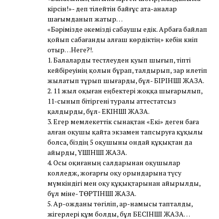
кірсін!»- деп тілейтін байғұс ата-аналар
шағымданып жатыр…
«Бәрімізде әкемізді сабаушы едік. Арбаға байлап
қойып сабағанды алғаш көрдіктің» кебін киіп
отыр…Неге?!.
1. Балаларды тестлеуден қуып шығып, тіпті
кейбіреуінің қолын бұрап, талдырып, зар илетіп
жылатып тұрып шығарды, бұл- БІРІНШІ ЖАЗА.
2. 11 жыл оқыған еңбектері жоққа шығарылып,
11-сынып бітіргені туралы аттестатсыз
қалдырды, бұл- ЕКІНШІ ЖАЗА.
3. Егер мемлекеттік сынақтан «Екі» деген баға
алған оқушы қайта экзамен тапсыруға құқылы
болса, біздің 5 оқушыны ондай құқықтан да
айырды, ҮШІНШІ ЖАЗА.
4. Осы оқиғаның салдарынан оқушылар
колледж, жоғарғы оқу орындарына түсу
мүмкіндігі мен оқу құқықтарынан айырылды,
бұл міне- ТӨРТІНШІ ЖАЗА.
5. Ар-ожданы төгіліп, ар-намысы тапталды,
жігерлері құм болды, бұл БЕСІНШІ ЖАЗА…