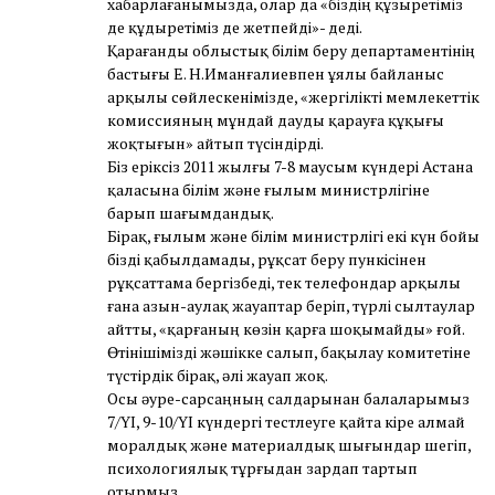
хабарлағанымызда, олар да «біздің құзыретіміз
де құдыретіміз де жетпейді»- деді.
Қарағанды облыстық білім беру департаментінің
бастығы Е. Н.Иманғалиевпен ұялы байланыс
арқылы сөйлескенімізде, «жергілікті мемлекеттік
комиссияның мұндай дауды қарауға құқығы
жоқтығын» айтып түсіндірді.
Біз еріксіз 2011 жылғы 7-8 маусым күндері Астана
қаласына білім және ғылым министрлігіне
барып шағымдандық.
Бірақ, ғылым және білім министрлігі екі күн бойы
бізді қабылдамады, рұқсат беру пункісінен
рұқсаттама бергізбеді, тек телефондар арқылы
ғана азын-аулақ жауаптар беріп, түрлі сылтаулар
айтты, «қарғаның көзін қарға шоқымайды» ғой.
Өтінішімізді жәшікке салып, бақылау комитетіне
түстірдік бірақ, әлі жауап жоқ.
Осы әуре-сарсаңның салдарынан балаларымыз
7/ҮІ, 9-10/ҮІ күндергі тестлеуге қайта кіре алмай
моралдық және материалдық шығындар шегіп,
психологиялық тұрғыдан зардап тартып
отырмыз.