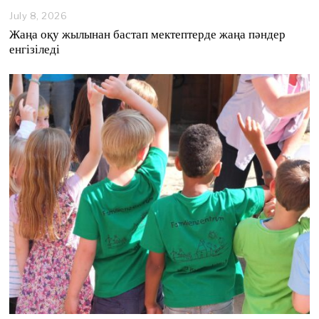
July 8, 2026
J
u
Жаңа оқу жылынан бастап мектептерде жаңа пәндер
l
енгізіледі
y
8
,
2
0
2
6