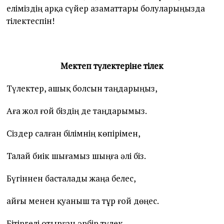
еліміздің арқа сүйер азаматтары болуларыңызда
тілектеспін!
Мектеп түлектеріне тілек
Түлектер, ашық болсын таңдарыңыз,
Аға жол ғой біздің де таңдарымыз.
Сіздер салған білімнің көпірімен,
Талай биік шығамыз шыңға әлі біз.
Бүгіннен басталады жаңа белес,
Қайғы менен қуаныш та тұр ғой дөңес.
Бітіргелі отырған әрбір түлек,