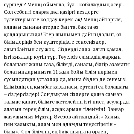
сүрінеді? Менің ойымша, бұл – қобалжудың әсері.
Сол себепті оларға дәл қазіргі кездерге
түлектерімізге қолдау керек-ақ! Менің айтарым,
алдағы сыннан өтерде бап та, бақ та өз
қолдарыңызда! Егер шынымен дайындалып, өз
білімдеріңіз бен күштеріңізге сенсеңіздер,
алынбайтын асу жоқ. Сіздерді алда алып қамал ,
ізгі қиялдар күтіп тұр. Тәуелсіз еліміздің жарқын
болашағы жаны таза, білімді, саналы, білгір азаматы
болатындарыңызға 11 жыл бойы білім нәрімен
сусындатқан ұстаздар да, мына біздер де сенеміз!
Еліміздің ең қымбат қазынасы, ертеңгі ел болашағы
– сіздерсіздер! Сондықтан сіздерге қияға самғар
талмас қанат, білімге жетелейтін ізгі ниет, асуларды
алатын терең білім, асқақ арман тілеймін! Заңғар
жазушымыз Мұхтар Әуезов айтқандай: « Халық
пен халықты, адам мен адамды теңестіретін –
білім». Сол білімнің ең биік шыңына өрлеп,