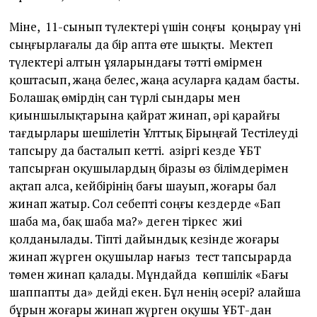
Міне, 11-сынып түлектері үшін соңғы қоңырау үні
сыңғырлағалы да бір апта өте шықты. Мектеп
түлектері алтын ұяларындағы тәтті өмірмен
қоштасып, жаңа белес, жаңа асуларға қадам басты.
Болашақ өмірдің сан түрлі сындары мен
қиыншылықтарына қайрат жинап, әрі қарайғы
тағдырлары шешілетін Ұлттық Бірыңғай Тестілеуді
тапсыру да басталып кетті. Қазіргі кезде ҰБТ
тапсырған оқушылардың біразы өз білімдерімен
ақтап алса, кейбірінің бағы шауып, жоғары бал
жинап жатыр. Сол себепті соңғы кездерде «Бап
шаба ма, бақ шаба ма?» деген тіркес жиі
қолданылады. Тіпті дайындық кезінде жоғары
жинап жүрген оқушылар нағыз тест тапсырарда
төмен жинап қалады. Мұндайда көпшілік «Бағы
шаппапты да» дейді екен. Бұл ненің әсері? Қалайша
бұрын жоғары жинап жүрген оқушы ҰБТ-дан