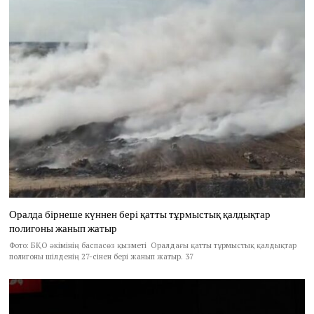
Оралда бірнеше күннен бері қатты тұрмыстық қалдықтар
полигоны жанып жатыр
Фото: БҚО әкімінің баспасөз қызметі Оралдағы қатты тұрмыстық қалдықтар
полигоны шілденің 27-сінен бері жанып жатыр. 37