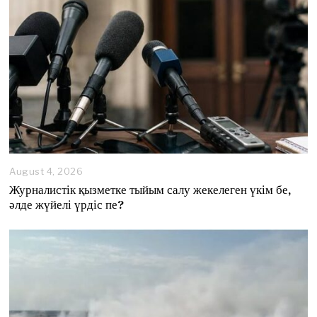
August 4, 2026
A
u
Журналистік қызметке тыйым салу жекелеген үкім бе,
g
әлде жүйелі үрдіс пе?
u
s
t
4
,
2
0
2
6