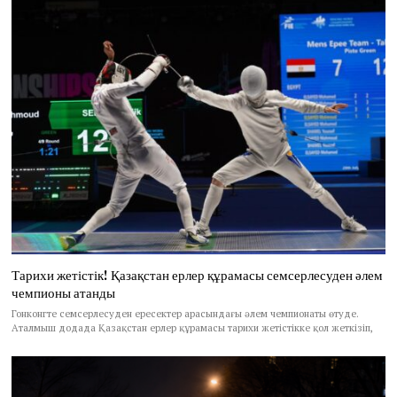
Тарихи жетістік! Қазақстан ерлер құрамасы семсерлесуден әлем
чемпионы атанды
Гонконгте семсерлесуден ересектер арасындағы әлем чемпионаты өтуде.
Аталмыш додада Қазақстан ерлер құрамасы тарихи жетістікке қол жеткізіп,