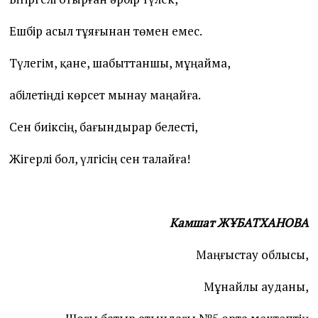
Ешбір асыл тұяғынан төмен емес.
Түлегім, қане, шабыттаншы, мұңайма,
Қабілетіңді көрсет мынау маңайға.
Сен биіксің, бағындырар белесті,
Жігерлі бол, үлгісің сен талайға!
Камшат ЖҰБАТХАНОВА
Маңғыстау облысы,
Мұнайлы ауданы,