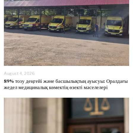
August 4, 2026
89% тозу деңгейі және басшылықтың ауысуы: Оралдағы
жедел медициналық көмектің өзекті мәселелері