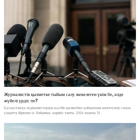
Журналистік қызметке тыйым салу жекелеген үкім бе, әлде
жүйелі үрдіс пе?
Қазақстанда журналистердің кәсіби қызметіне қойылатын шектеулер соңғы
уақытта бірнеше іс бойынша көрініс тапты. 2026 жылғы 31