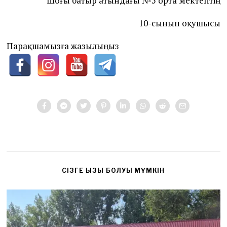
Шоғы батыр атындағы №5 орта мектептің
10-сынып оқушысы
Парақшамызға жазылыңыз
CІЗГЕ ҚЫЗЫҚ БОЛУЫ МҮМКІН