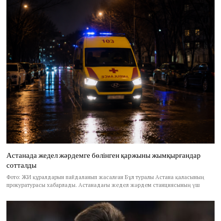
Астанада жедел жәрдемге бөлінген қаржыны жымқырғандар
сотталды
Фото: ЖИ құралдарын пайдаланып жасалған Бұл туралы Астана қаласының
прокуратурасы хабарлады. Астанадағы жедел жәрдем станциясының үш