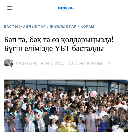
БАСТЫ ЖАҢАЛЫҚТАР
/
ЖАҢАЛЫҚТАР
/
ҚОҒАМ
Бап та, бақ та өз қолдарыңызда!
Бүгін елімізде ҰБТ басталды
Редакция
June 1, 2012
J
1331 рет қаралды
u
n
e
1
,
2
0
1
2