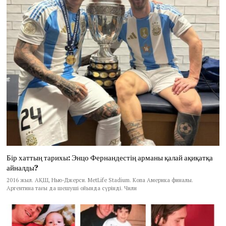
Бір хаттың тарихы: Энцо Фернандестің арманы қалай ақиқатқа
айналды?
2016 жыл. АҚШ, Нью-Джерси. MetLife Stadium. Копа Америка финалы.
Аргентина тағы да шешуші ойында сүрінді. Чили