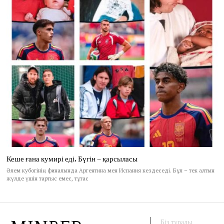
Кеше ғана кумирі еді. Бүгін – қарсыласы
Әлем кубогінің финалында Аргентина мен Испания кездеседі. Бұл – тек алтын
жүлде үшін тартыс емес, тұтас
Біз туралы