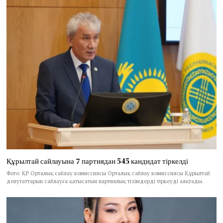
Құрылтай сайлауына 7 партиядан 545 кандидат тіркелді
Фото: ҚР Орталық сайлау комиссиясы Орталық сайлау комиссиясы Құрылтай
депутаттарын сайлауға қатысатын партиялық тізімдерді тіркеуді аяқтады.