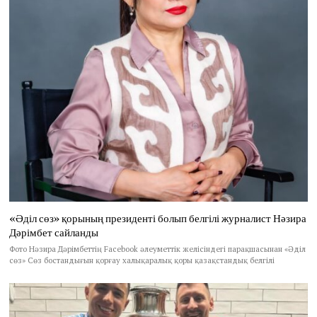
«Әділ сөз» қорының президенті болып белгілі журналист Нәзира
Дәрімбет сайланды
Фото Нәзира Дәрімбеттің Facebook әлеуметтік желісіндегі парақшасынан «Әділ
сөз» Сөз бостандығын қорғау халықаралық қоры қазақстандық белгілі