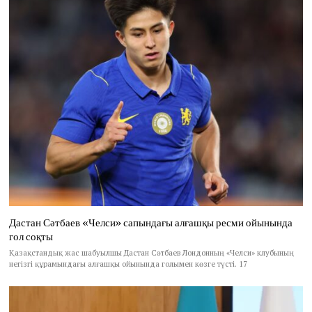
Дастан Сәтбаев «Челси» сапындағы алғашқы ресми ойынында
гол соқты
Қазақстандық жас шабуылшы Дастан Сәтбаев Лондонның «Челси» клубының
негізгі құрамындағы алғашқы ойынында голымен көзге түсті. 17