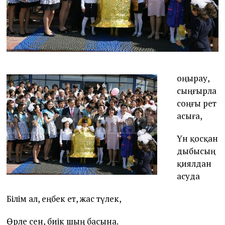
Қоңырау,
сыңғырла
соңғы рет
асыға,
Үн қосқан
дыбысың
қиялдан
асуда
Білім ал, еңбек ет, жас түлек,
Өрле сен, биік шың басына.