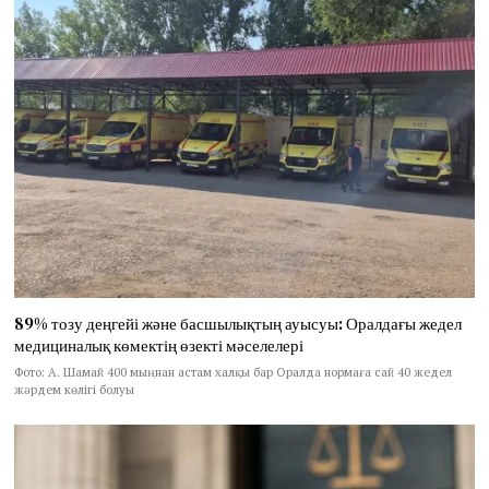
89% тозу деңгейі және басшылықтың ауысуы: Оралдағы жедел
медициналық көмектің өзекті мәселелері
Фото: А. Шамай 400 мыңнан астам халқы бар Оралда нормаға сай 40 жедел
жәрдем көлігі болуы