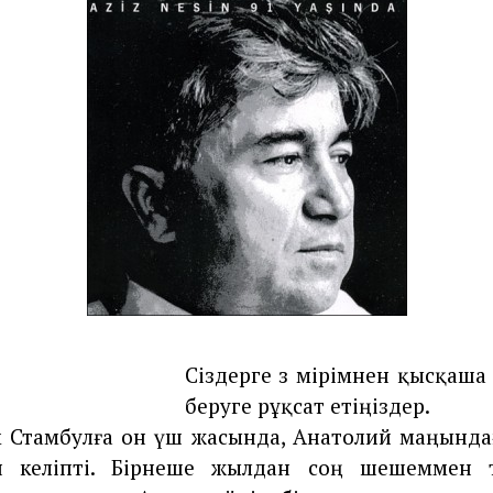
b
e
r
2
4
,
2
0
1
2
Сіздерге өз өмірімнен қысқаша
беруге рұқсат етіңіздер.
 Стамбулға он үш жасында, Анатолий маңында
н келіпті. Бірнеше жылдан соң шешеммен 