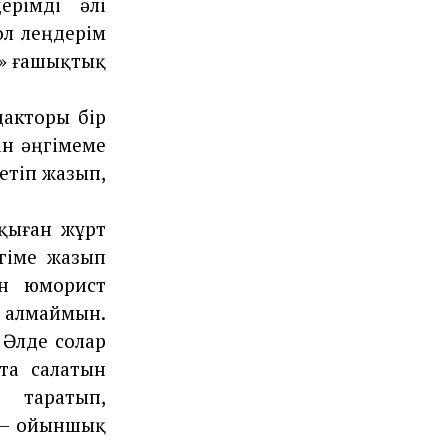
ерімді әлі
л өлеңдерім
е» ғашықтық
дакторы бір
ан әңгімеме
етіп жазып,
қыған жұрт
ңгіме жазып
ан юморист
е алмаймын.
 Әлде солар
та салатын
 таратып,
 — ойыншық