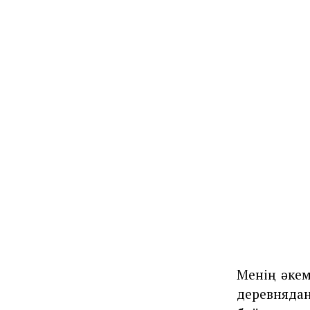
Менің әкем
деревняда