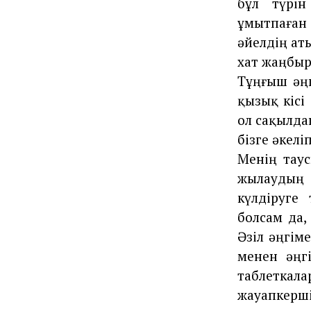
бұл түрін
ұмытпаған 
әйелдің ат
хат жаңбыр
Тұңғыш әңг
қызық кісі
ол сақылда
бізге әкелі
Менің тау
жылаудың о
күлдіруге
болсам да,
Әзіл әңгім
менен әңг
таблетка
жауапкерш