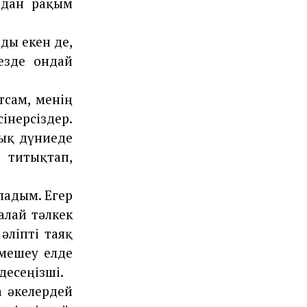
ладан рақым
йды екен де,
кезде ондай
тсам, менің
інерсіздер.
рық дүниеде
, титықтап,
ладым. Егер
талай тәлкек
әліпті таяқ
 мешеу елде
десеңізші.
а әкелердей