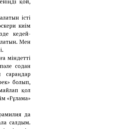
ніңді қой,
алатын істі
скери киім
зде кедей-
алатын. Мен
і.
ға міндетті
 пәле содан
н сараңдар
ек» болып,
майлап қол
лім «Ғұлама»
фамилия да
ала салдым.