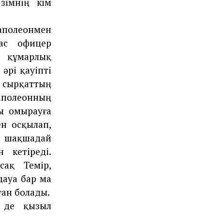
зімнің кім
Наполеонмен
ас офицер
 құмарлық
әрі қауіпті
 сырқаттың
Наполеонның
ды омырауға
ен осқылап,
н шақшадай
н кетіреді.
ақ Темір,
дауа бар ма
ған болады.
 де қызыл