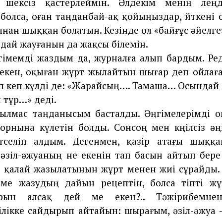
 шексіз қастерлеймін. Әлдекім менің өлеңд
болса, оған таңданбай-ақ қойыңыздар, өйткені о
ынан шыққан болатын. Кезінде ол «байғұс әйелг
дай жауғанын да жақсы білемін.
імемді жаздым да, журналға алып бардым. Ре
 екен, оқыған жұрт жылайтын шығар деп ойлағ
п кеп күлді де: «Жарайсың…. Тамаша… Осындай 
п тұр…» деді.
сылмас таңданысым басталды. Әңгімелерімді о
рнына күлетін болды. Сонсоң мен көңілсіз ә
 төселіп алдым. Дегенмен, қазір атағы шыққ
 әзіл-әжуаның не екенін тап басын айтып бер
е қалай жазылатынын жұрт менен жиі сұрайды.
іме жазудың дайын рецептін, болса тіпті жұ
ларын алсақ дей ме екен?.. Тәжірибемнен
ілікке сайдырып айтайын: шырағым, әзіл-әжуа