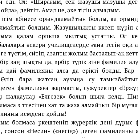
н еді. Ол: «Шырағым, сен жазушы-мазушы деге
і ойла», дейтін. Амал не, әке тілін алмадым.
 ісім көбінесе орындалмайтын болды, ал орынд
алмайтын болдым. Жазушылықты көксеп жүріп ә
лыма қалам орнына мылтық ұстатты. Ол ке
балалары әскери училищелерде ғана тегін оқи 
е түстім, сөйтіп, азапты жолым басталып-ақ кетт
бір заң шықты да, әрбір түрік өзіне фамилия алу
ім қай фамилияны алса да ерікті болды. Бар
 Өліп бара жатсаң аузыңа су тамызбайты
деген фамилияға жармасты, сужүректер «Ержүр
р жалқаулар «Елгезек» болып шыға келді. Ши
маса өз төтесінен хат та жаза алмайтын бір мұға
илияны иемдене қойды!
тым болмаса өркештеніп жүрерлік дені дұрыс 
 сонсоң «Несин» («несің») деген фамилияны 