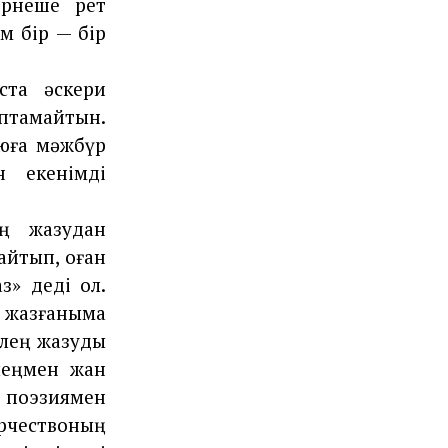
ірнеше рет
м бір — бір
ста әскери
птамайтын.
юға мәжбүр
 екенімді
ң жазудан
айтып, оған
з» деді ол.
ң жазғаныма
өлең жазуды
өлеңмен жан
 поэзиямен
орчествоның