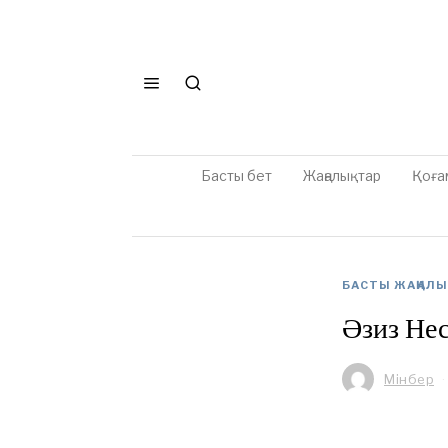
Басты бет
Жаңалықтар
Қоға
БАСТЫ ЖАҢАЛ
Әзиз Не
Мінбер