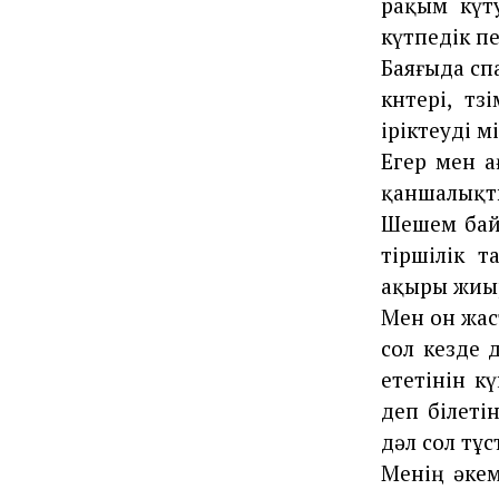
рақым күту
күтпедік пе
Баяғыда спа
көнтері, т
іріктеуді ө
Егер мен а
қаншалықты
Шешем байғ
тіршілік т
ақыры жиыр
Мен он жас
сол кезде д
ететінін к
деп білеті
дәл сол тұ
Менің әкем