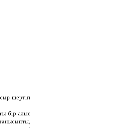
 сыр шертіп
ғы бір алыс
танысыпты,