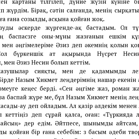
ен картаны тілгілеп, дүние жүзін күніне б
п жүрдім. Бірақ, сәтін салғанда, менің сырқаты
а ғана созылды, асқына қойған жоқ.
зуды әскерде жүргенде-ақ бастадым. Ол тұ
ң баспасөзге оны-мұны жазғанын ешкім құ
 мен әңгімелеріме Әзиз деп әкемнің қолын қо
Сол бүркеншік ат ақырында Нүсрет Несин
 мен Әзиз Несин болып кеттім.
 жазушылар сияқты, мен де қадамымды өле
Бірде Назым Хикмет өлеңдерімнің нашар екенін 
рмеуге кеңес берді. «Сен әңгіме жаз, роман жа
а баспай жүре ме, бұл Назым Хикмет менің өле
асады-ау деп ойладым. Ал қазір әлдекім менен 
 кеттіңіз деп сұрай қалса, оған: «Түркияда 
майсың» дер едім. Әйтпесе, шынымды айтсам,
ы қойған бір ғана себебім: өз басым әдеби тв