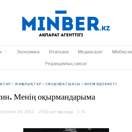
м
Экономика
Кітапхана
Медиасауат
Мінбер м
Редакциялық саясат
ЫҚТАР
/
ЖАҢАЛЫҚТАР
/
СӨЗДІҢ ПАТШАСЫ
/
ӘЛЕМ ӘДЕБИЕТІ
син. Менің оқырмандарыма
October 24, 2012
O
2516 рет қаралды
1
c
t
o