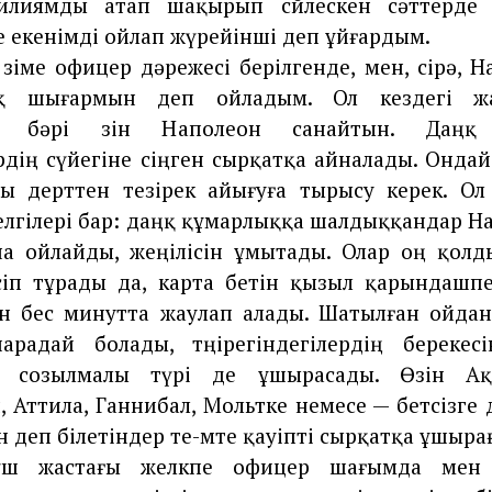
лиямды атап шақырып сөйлескен сәттерде ө
не екенімді ойлап жүрейінші деп ұйғардым.
өзіме офицер дәрежесі берілгенде, мен, сірә, 
-ақ шығармын деп ойладым. Ол кездегі ж
ң бәрі өзін Наполеон санайтын. Даңқ
рдің сүйегіне сіңген сырқатқа айналады. Ондай 
лы дерттен тезірек айығуға тырысу керек. Ол
лгілері бар: даңқ құмарлыққа шалдыққандар 
на ойлайды, жеңілісін ұмытады. Олар оң қол
сіп тұрады да, карта бетін қызыл қарындашп
ін бес минутта жаулап алады. Шатылған ойда
радай болады, төңірегіндегілердің берекесі
ң созылмалы түрі де ұшырасады. Өзін Ақс
 Аттила, Ганнибал, Мольтке немесе — бетсізге 
 деп білетіндер өте-мөте қауіпті сырқатқа ұшыра
ш жастағы желөкпе офицер шағымда мен