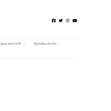
Facebook
Twitter
Instagram
YouTube
едиа мектебі
Арнайы жоба