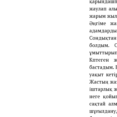
қарындашп
жаулап алы
жарым жылғ
Әңгіме жа
адамдарды
Сондықтан
болдым. 
ұмыттырып,
Көптеген
бастадым. 
уақыт кеті
Жастың жаз
іштарлық ж
неге қойып
сақтай ал
шұғылдануд