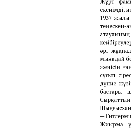
Жұрт фами
екенімді, 
1937 жылы 
теңескен
атаулыны
кейбіреуле
әрі жұқпа
мынадай бе
жеңісін ға
сұғып сіре
дүние жүз
бастары ша
Сырқатты
Шыңғысхан,
— Гитлермін
Жиырма ү