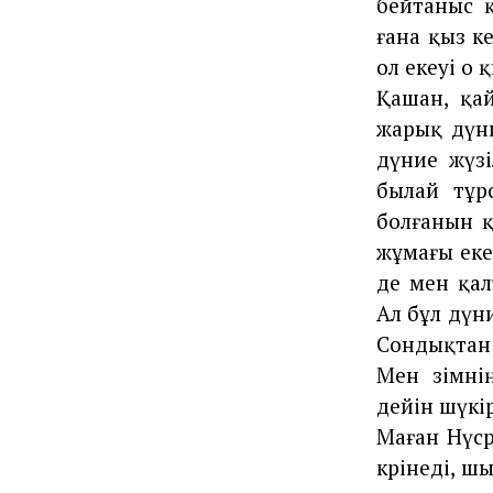
бейтаныс 
ғана қыз к
ол екеуі о
Қашан, қай
жарық дүни
дүние жүзі
былай тұр
болғанын қ
жұмағы еке
де мен қал
Ал бұл дүн
Сондықтан 
Мен өзімні
дейін шүкір
Маған Нүср
көрінеді, 