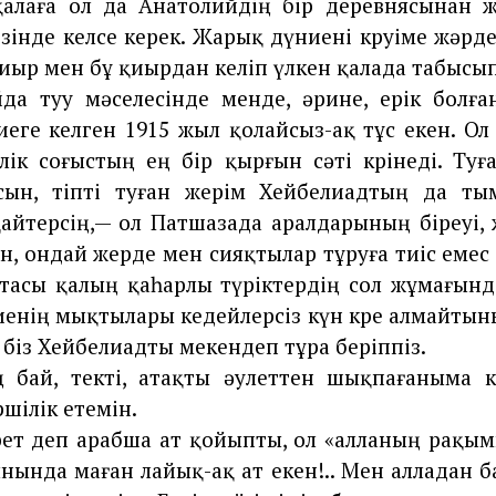
қалаға ол да Анатолийдің бір деревнясынан 
езінде келсе керек. Жарық дүниені көруіме жәрд
 қиыр мен бұ қиырдан келіп үлкен қалада табысы
да туу мәселесінде менде, әрине, ерік болғ
еге келген 1915 жыл қолайсыз-ақ тұс екен. Ол 
лік соғыстың ең бір қырғын сәті көрінеді. Ту
сын, тіпті туған жерім Хейбелиадтың да ты
айтерсің,— ол Патшазада аралдарының біреуі, 
н, ондай жерде мен сияқтылар тұруға тиіс емес 
тасы қалың қаһарлы түріктердің сол жұмағын
иенің мықтылары кедейлерсіз күн көре алмайтын
біз Хейбелиадты мекендеп тұра беріппіз.
ң бай, текті, атақты әулеттен шықпағаныма к
шілік етемін.
ет деп арабша ат қойыпты, ол «алланың рақымы
шынында маған лайық-ақ ат екен!.. Мен алладан б