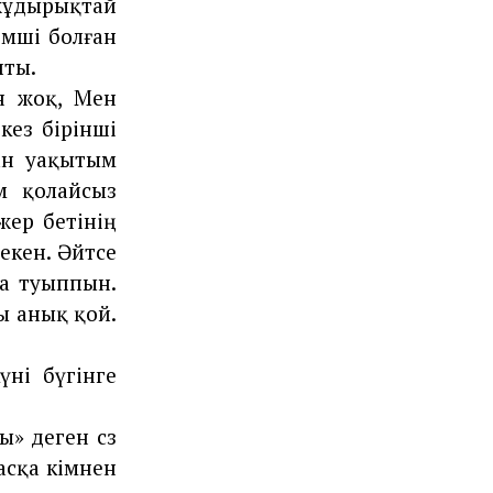
жұдырықтай
емші болған
пты.
ан жоқ, Мен
кез бірінші
ған уақытым
м қолайсыз
жер бетінің
екен. Әйтсе
да туыппын.
ы анық қой.
үні бүгінге
» деген сөз
асқа кімнен