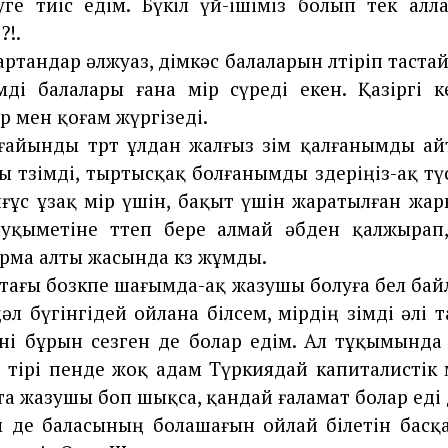
ге тиіс едім. Бүкіл үй-ішіміз болып тек ал
?!.
ртандар әлжуаз, дімкәс балаларын өлтіріп таста
өзімді балалары ғана өмір сүреді екен. Қазіргі 
мір мен қоғам жүргізеді.
ғайынды төрт ұлдан жалғыз өзім қалғанымды ай
 төзімді, тыртысқақ болғанымды өздеріңіз-ақ түс
ұс ұзақ өмір үшін, бақыт үшін жаратылған жа
ауқыметіне төтеп бере алмай әбден қалжырап
ма алты жасында көз жұмды.
тағы бозөкпе шағымда-ақ жазушы болуға бел бай
әл бүгінгідей ойлана білсем, өмірдің өзімді әлі 
үні бұрын сезген де болар едім. Ал тұқымында 
н тірі пенде жоқ адам Түркиядай капиталистік
ста жазушы боп шықса, қандай ғаламат болар еді 
 де баласының болашағын ойлай білетін басқ