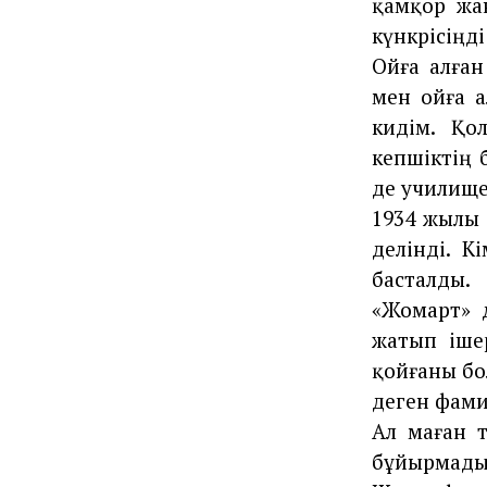
қамқор жа
күнкөрісіңд
Ойға алған
мен ойға 
кидім. Қо
кепшіктің 
де училищег
1934 жылы 
делінді. К
басталды.
«Жомарт» 
жатып іше
қойғаны бол
деген фам
Ал маған 
бұйырмады,