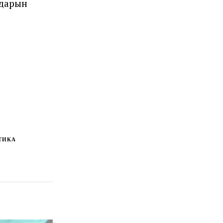
ндарын
ТИКА