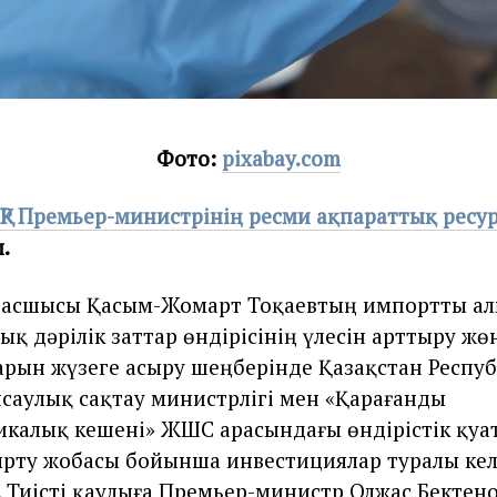
Фото:
pixabay.com
ҚР Премьер-министрінің
ресми
ақпараттық ресу
.
басшысы Қасым-Жомарт Тоқаевтың импортты ал
қ дәрілік заттар өндірісінің үлесін арттыру жө
рын жүзеге асыру шеңберінде Қазақстан Респу
нсаулық сақтау министрлігі мен «Қарағанды
калық кешені» ЖШС арасындағы өндірістік қуа
рту жобасы бойынша инвестициялар туралы кел
 Тиісті қаулыға Премьер-министр Олжас Бектено