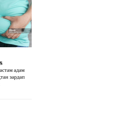
8
астам адам
тан зардап
н