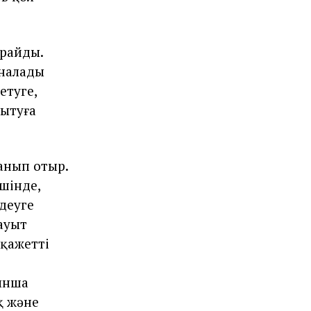
ұрайды.
йналады
етуге,
мытуға
анып отыр.
шінде,
деуге
ауыт
 қажетті
ынша
қ және