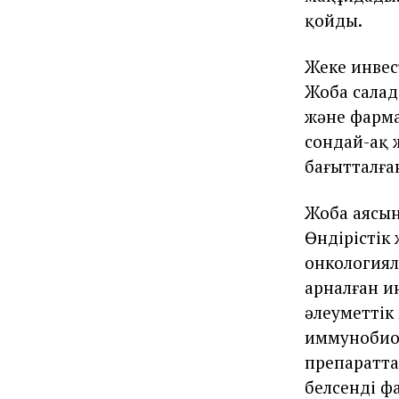
қойды.
Жеке инвес
Жоба салад
және фарма
сондай-ақ 
бағытталға
Жоба аясын
Өндірістік
онкологиял
арналған и
әлеуметтік
иммунобиол
препаратта
белсенді ф