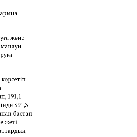
тарына
туға және
аманауи
руға
 көрсетіп
а
п, 191,1
інде $91,3
ынан бастап
е жеті
заттардың