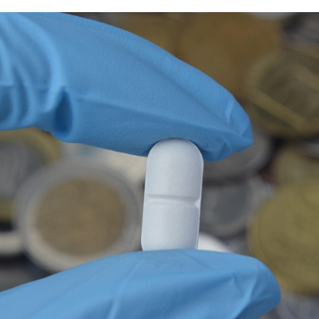
1
6
,
2
0
2
6