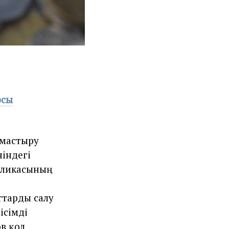
рсы
мастыру
ніндегі
бликасының
ттарды салу
ісімді
в қол