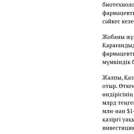
биотехноло
фармацевт
сәйкес келе
Жобаны жүзе
Қарағандыд
фармацевт
мүмкіндік 
Жалпы, Қаз
отыр. Өтк
өндірісінің
млрд теңгег
млн-нан $1
қазіргі уа
инвестиция