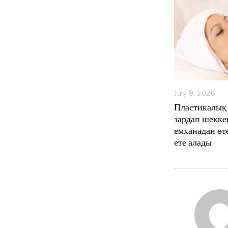
July 8, 2026
J
u
Пластикалық 
l
зардап шекке
y
емханадан өт
8
,
ете алады
2
0
2
6