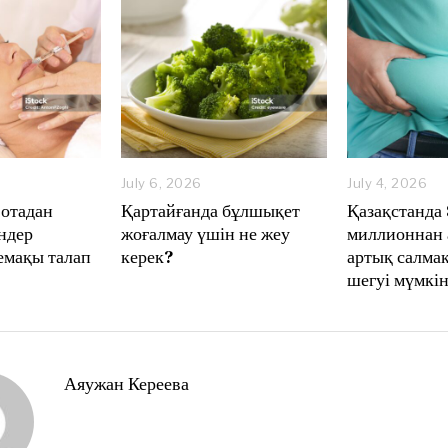
July 6, 2026
J
July 4, 2026
J
u
u
отадан
Қартайғанда бұлшықет
Қазақстанда 
l
l
ндер
жоғалмау үшін не жеу
миллионнан 
y
y
емақы талап
керек?
артық салмақ
6
4
,
,
шегуі мүмкі
2
2
0
0
2
2
6
6
Аяужан Кереева