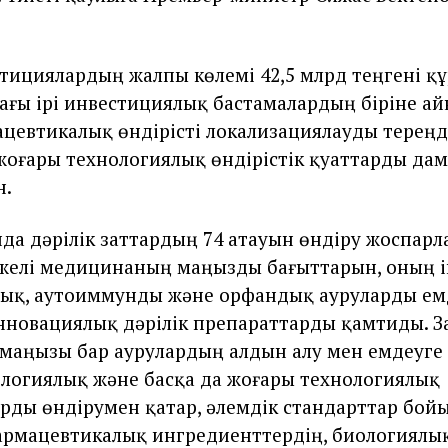
тициялардың жалпы көлемі 42,5 млрд теңгені қ
ағы ірі инвестициялық бастамалардың біріне а
цевтикалық өндірісті локализациялауды тереңд
жоғары технологиялық өндірістік қуаттарды да
н.
да дәрілік заттардың 74 атауын өндіру жоспарл
 желі медицинаның маңызды бағыттарын, оның і
ық, аутоиммунды және орфандық ауруларды ем
нновациялық дәрілік препараттарды қамтиды. З
 маңызы бар аурулардың алдын алу мен емдеуге
огиялық және басқа да жоғары технологиялық
рды өндірумен қатар, әлемдік стандарттар бой
армацевтикалық ингредиенттердің, биологиялы