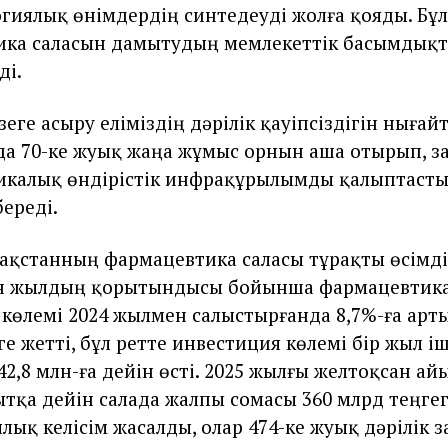
гиялық өнімдердің синтедеуді жолға қояды. Бұл
ика саласын дамытудың мемлекеттік басымдық
ді.
ге асыру еліміздің дәрілік қауіпсіздігін нығай
а 70-ке жуық жаңа жұмыс орнын аша отырып, з
икалық өндірістік инфрақұрылымды қалыптасты
береді.
ақстанның фармацевтика саласы тұрақты өсімді
ен жылдың қорытындысы бойынша фармацевтик
 көлемі 2024 жылмен салыстырғанда 8,7%-ға арты
е жетті, бұл ретте инвестиция көлемі бір жыл іш
42,8 млн-ға дейін өсті. 2025 жылғы желтоқсан ай
қытқа дейін салада жалпы сомасы 360 млрд теңгег
лық келісім жасалды, олар 474-ке жуық дәрілік 