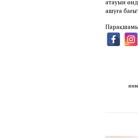
атауын өнд
ашуға бағы
Парақшамы
ИНВ