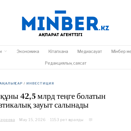
м
Экономика
Кітапхана
Медиасауат
Мінбер м
Редакциялық саясат
АҢАЛЫҚТАР
/
ИНВЕСТИЦИЯ
 құны 42,5 млрд теңге болатын
втикалық зауыт салынады
Кереева
May 15, 2026
M
1153 рет қаралды
a
y