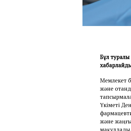
Бұл туралы
хабарлайды
Мемлекет 
және отанды
тапсырмала
Үкіметі Де
фармацевти
және жаңғы
мақұлдады.