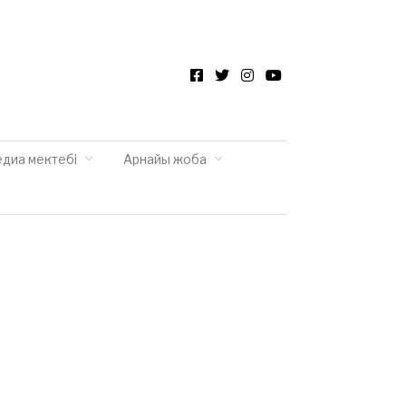
Facebook
Twitter
Instagram
YouTube
едиа мектебі
Арнайы жоба