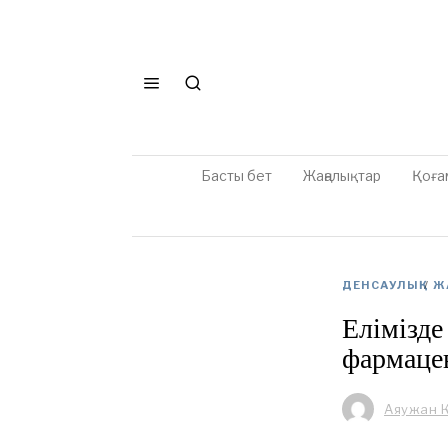
Басты бет
Жаңалықтар
Қоға
ДЕНСАУЛЫҚ
/
Ж
Елімізде
фармаце
Аяужан 