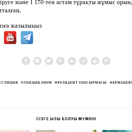
іруге және 1 170-тен астам тұрақты жұмыс оры
тталған.
зға жазылыңыз
ЕСТИЦИЯ
ОТАНДЫҚ ӨНІМ
ПРЕЗИДЕНТ ТАПСЫРМАСЫ
ФАРМАЦЕВ
CІЗГЕ ҚЫЗЫҚ БОЛУЫ МҮМКІН