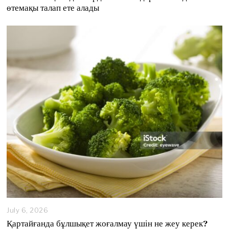
l
өтемақы талап ете алады
y
8
,
2
0
2
6
July 6, 2026
J
u
Қартайғанда бұлшықет жоғалмау үшін не жеу керек?
l