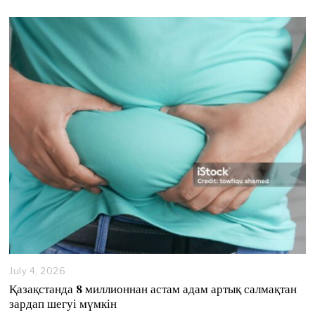
y
6
,
2
0
2
6
July 4, 2026
J
u
Қазақстанда 8 миллионнан астам адам артық салмақтан
l
зардап шегуі мүмкін
y