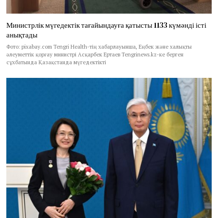
Министрлік мүгедектік тағайындауға қатысты 1133 күмәнді істі
анықтады
Фото: pixabay.com Tengri Health-тің хабарлауынша, Еңбек және халықты
әлеуметтік қорғау министрі Асқарбек Ертаев Tengrinews.kz-ке берген
сұхбатында Қазақстанда мүгедектікті