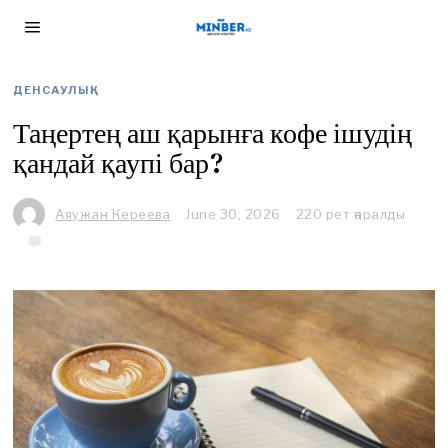
ДЕНСАУЛЫҚ
Таңертең аш қарынға кофе ішудің
қандай қаупі бар?
Аяужан Кереева
June 30, 2026
J
220 рет қаралды
u
n
e
3
0
,
2
0
2
6