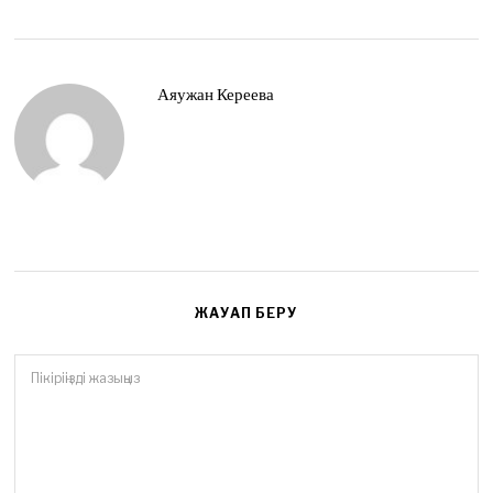
4
,
2
0
2
Аяужан Кереева
6
ЖАУАП БЕРУ