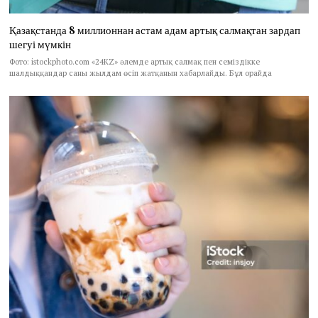
Қазақстанда 8 миллионнан астам адам артық салмақтан зардап
шегуі мүмкін
Фото: istockphoto.com «24KZ» әлемде артық салмақ пен семіздікке
шалдыққандар саны жылдам өсіп жатқанын хабарлайды. Бұл орайда