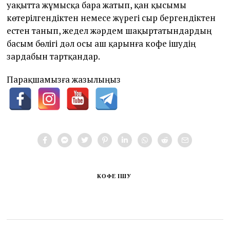
уақытта жұмысқа бара жатып, қан қысымы
көтерілгендіктен немесе жүрегі сыр бергендіктен
естен танып, жедел жәрдем шақыртатындардың
басым бөлігі дәл осы аш қарынға кофе ішудің
зардабын тартқандар.
Парақшамызға жазылыңыз
КОФЕ ІШУ