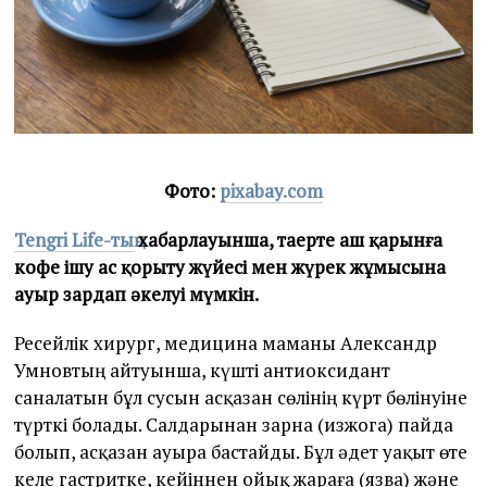
Фото:
pixabay.com
Tengri Life-тың
хабарлауынша, таңертең аш қарынға
кофе ішу ас қорыту жүйесі мен жүрек жұмысына
ауыр зардап әкелуі мүмкін.
Ресейлік хирург, медицина маманы Александр
Умновтың айтуынша, күшті антиоксидант
саналатын бұл сусын асқазан сөлінің күрт бөлінуіне
түрткі болады. Салдарынан зарна (изжога) пайда
болып, асқазан ауыра бастайды. Бұл әдет уақыт өте
келе гастритке, кейіннен ойық жараға (язва) және