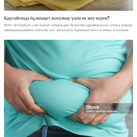
Қартайғанда бұлшықет жоғалмау үшін не жеу керек?
Фото: istockphoto.com Қытай ғалымдары брокколи құрамындағы заттың лейцин
аминқышқылымен үйлесімі жас ұлғая келе бұлшықет массасының жоғалуын