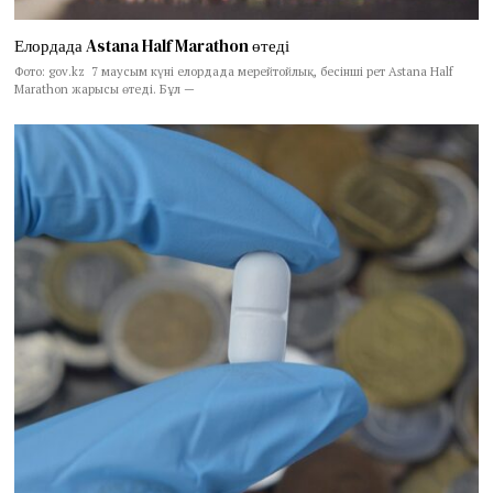
Елордада Astana Half Marathon өтеді
Фото: gov.kz 7 маусым күні елордада мерейтойлық, бесінші рет Astana Half
Marathon жарысы өтеді. Бұл —