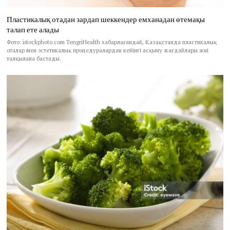
Пластикалық отадан зардап шеккендер емханадан өтемақы
талап ете алады
Фото: istockphoto.com TengriHealth хабарлағандай, Қазақстанда пластикалық
оталар мен эстетикалық процедуралардан кейінгі асқыну жағдайлары жиі
талқылана бастады.