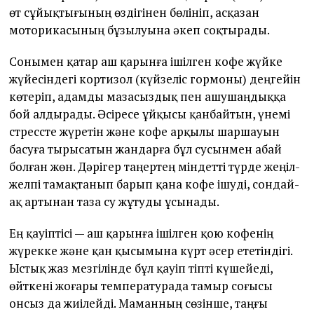
өт сұйықтығының өздігінен бөлініп, асқазан
моторикасының бұзылуына әкеп соқтырады.
Сонымен қатар аш қарынға ішілген кофе жүйке
жүйесіндегі кортизол (күйзеліс гормоны) деңгейін
көтеріп, адамды мазасыздық пен ашушаңдыққа
бой алдырады. Әсіресе ұйқысы қанбайтын, үнемі
стрессте жүретін және кофе арқылы шаршауын
басуға тырысатын жандарға бұл сусынмен абай
болған жөн. Дәрігер таңертең міндетті түрде жеңіл-
желпі тамақтанып барып қана кофе ішуді, сондай-
ақ артынан таза су жұтуды ұсынады.
Ең қауіптісі — аш қарынға ішілген қою кофенің
жүрекке және қан қысымына күрт әсер ететіндігі.
Ыстық жаз мезгілінде бұл қауіп тіпті күшейеді,
өйткені жоғары температурада тамыр соғысы
онсыз да жиілейді. Маманның сөзінше, таңғы