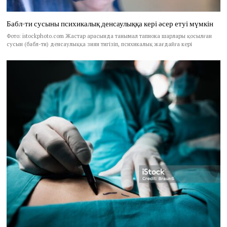
Бабл-ти сусыны психикалық денсаулыққа кері әсер етуі мүмкін
Фото: istockphoto.com Жастар арасында танымал тапиока шарлары қосылған
сусын (бабл-ти) денсаулыққа зиян тигізіп, психикалық жағдайға кері