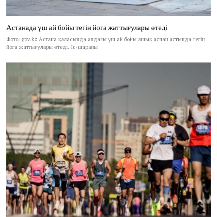
Астанада үш ай бойы тегін йога жаттығулары өтеді
Фото: gov.kz Астана қаласында алдағы үш ай бойы ашық аспан астында тегін
йога жаттығулары өтеді. Іс-шараны