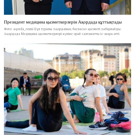
Президент медицина қызметкерлерін Ақордада құттықтады
Фото: aqorda_resmi Бұл туралы Ақорданың баспасөз қызметі хабарлайды.
Ақордада Медицина қызметкерлері күніне орай салтанатты іс-шара өтті.