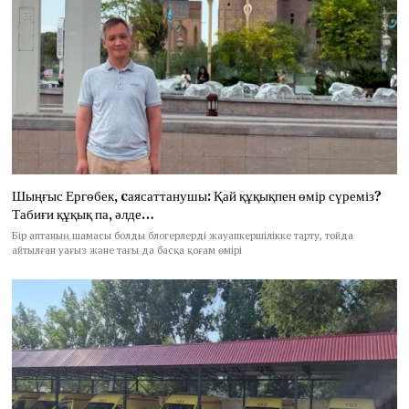
Шыңғыс Ергөбек, cаясаттанушы: Қай құқықпен өмір сүреміз?
Табиғи құқық па, әлде…
Бір аптаның шамасы болды блогерлерді жауапкершілікке тарту, тойда
айтылған уағыз және тағы да басқа қоғам өмірі