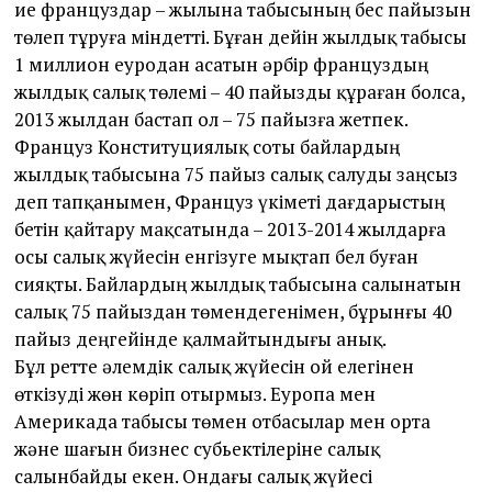
ие француздар – жылына табысының бес пайызын
төлеп тұруға міндетті. Бұған дейін жылдық табысы
1 миллион еуродан асатын әрбір француздың
жылдық салық төлемі – 40 пайызды құраған болса,
2013 жылдан бастап ол – 75 пайызға жетпек.
Француз Конституциялық соты байлардың
жылдық табысына 75 пайыз салық салуды заңсыз
деп тапқанымен, Француз үкіметі дағдарыстың
бетін қайтару мақсатында – 2013-2014 жылдарға
осы салық жүйесін енгізуге мықтап бел буған
сияқты. Байлардың жылдық табысына салынатын
салық 75 пайыздан төмендегенімен, бұрынғы 40
па­йыз деңгейінде қалмайтындығы анық.
Бұл ретте әлемдік салық жүйесін ой елегінен
өткізуді жөн көріп отырмыз. Еуропа мен
Америкада табысы төмен отбасылар мен орта
және шағын бизнес субьектілеріне салық
салынбайды екен. Ондағы салық жүйесі