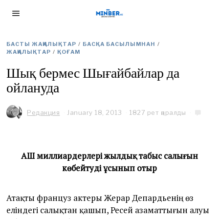
БАСТЫ ЖАҢАЛЫҚТАР
/
БАСҚА БАСЫЛЫМНАН
/
ЖАҢАЛЫҚТАР
/
ҚОҒАМ
Шық бермес Шығайбайлар да
ойлануда
Редакция
January 18, 2013
J
1827 рет қаралды
a
n
u
a
АҚШ миллиардерлері жылдық табыс салығын
r
y
көбейтуді ұсынып отыр
1
8
,
Атақты француз актеры Жерар Депардьенің өз
2
еліндегі салықтан қашып, Ресей азаматтығын алуы
0
1