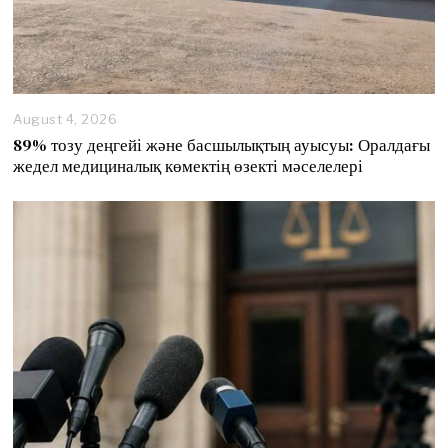
August 4, 2026
89% тозу деңгейі және басшылықтың ауысуы: Оралдағы
жедел медициналық көмектің өзекті мәселелері