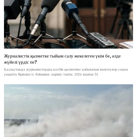
Журналистік қызметке тыйым салу жекелеген үкім бе, әлде
жүйелі үрдіс пе?
Қазақстанда журналистердің кәсіби қызметіне қойылатын шектеулер соңғы
уақытта бірнеше іс бойынша көрініс тапты. 2026 жылғы 31