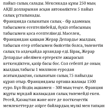
пайыз салық салады. Мексикада құны 250 мың
АҚШ долларынан асқан автокөліктен 5 пайыз
салық ұсталынады.
Францияда салынатын салық – бір адамның
табысымен есептелінбейді, бүкіл отбасының
табысымен қоса есептелінеді. Мәселен,
Франциядан қашқан Жерар Депардье жылдық
табысын егер отбасымен бөлісетін болса, төленетін
салық та әлдеқайда арзандар еді. Бірақ, Жерар
Депардье әйелімен ертеректе ажырасып
кеткендіктен, қазір басы бос. Сол себепті де оның
жылдық табысы 1 миллион еуродан
асатындықтан, салынатын салық 75 пайызды
құрап отыр. Франциядағы орташа жалақы 1500
еуро. Бұл біздің ақшамен – 300 мың теңге. Франция
жұрты мұндай жалақыдан салық төлемейді екен.
Ресей, Қазақстан және өзге де посткеңестік
мемлекеттерде әзірге байлардың мүлкі мен тапқан