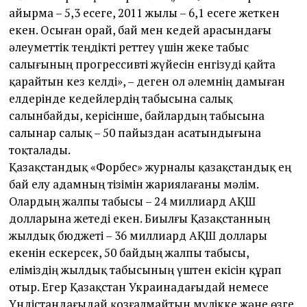
айырма – 5,3 есеге, 2011 жылы – 6,1 есеге жеткен
екен. Осыған орай, бай мен кедей арасындағы
әлеуметтік теңдікті реттеу үшін жеке табыс
салығының прогрессивті жүйесін енгізуді қайта
қарайтын кез келді», – деген ол әлемнің дамыған
елдерінде кедейлердің табысына салық
салынбайды, керісінше, байлардың табысына
салынар салық – 50 пайыздан асатындығына
тоқталады.
Қазақстандық «Форбес» журналы қазақстандық ең
бай елу адамның тізімін жариялағаны мә­лім.
Олардың жалпы табысы – 24 миллиард АҚШ
долларына жетеді екен. Биылғы Қазақстанның
жылдық бюджеті – 36 миллиард АҚШ доллары
екенін ескерсек, 50 байдың жалпы табысы,
еліміздің жылдық табысының үштен екісін құрап
отыр. Егер Қа­зақстан Украинадағыдай немесе
Үндістандағыдай қозғалмайтын мүлікке және өзге