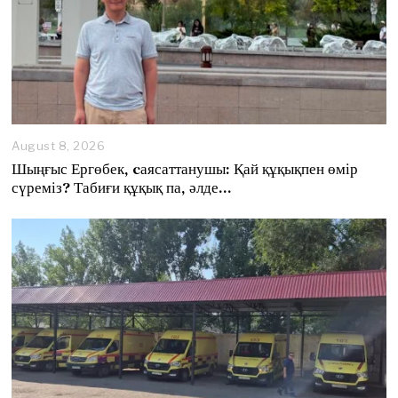
August 8, 2026
A
u
Шыңғыс Ергөбек, cаясаттанушы: Қай құқықпен өмір
g
сүреміз? Табиғи құқық па, әлде…
u
s
t
8
,
2
0
2
6