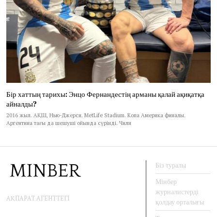
Бір хаттың тарихы: Энцо Фернандестің арманы қалай ақиқатқа
айналды?
2016 жыл. АҚШ, Нью-Джерси. MetLife Stadium. Копа Америка финалы.
Аргентина тағы да шешуші ойында сүрінді. Чили
Біз туралы
Мінбер
журналистерді
АҚПАРАТ АГЕНТТЕГІ
қолдау орталығы