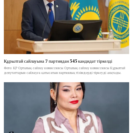
Құрылтай сайлауына 7 партиядан 545 кандидат тіркелді
Фото: ҚР Орталық сайлау комиссиясы Орталық сайлау комиссиясы Құрылтай
депутаттарын сайлауға қатысатын партиялық тізімдерді тіркеуді аяқтады.