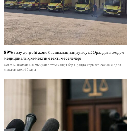
89% тозу деңгейі және басшылықтың ауысуы: Оралдағы жедел
медициналық көмектің өзекті мәселелері
Фото: А. Шамай 400 мыңнан астам халқы бар Оралда нормаға сай 40 жедел
жәрдем көлігі болуы