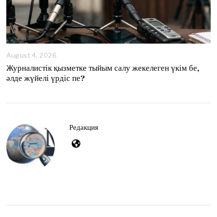
August 4, 2026
A
u
Журналистік қызметке тыйым салу жекелеген үкім бе,
g
әлде жүйелі үрдіс пе?
u
s
t
4
,
2
Редакция
0
2
6