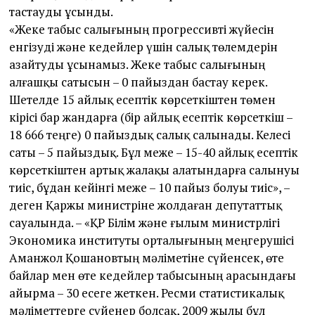
тастауды ұсынды.
«Жеке табыс салығының прогрессивті жүйесін
енгізуді және кедейлер үшін салық төлемдерін
азайтуды ұсынамыз. Жеке табыс салығының
алғашқы сатысын – 0 пайыздан бастау керек.
Шетелде 15 айлық есептік көрсеткіштен төмен
кірісі бар жандарға (бір айлық есептік көрсеткіш –
18 666 теңге) 0 пайыздық салық салынады. Келесі
саты – 5 пайыздық. Бұл меже – 15-40 айлық есептік
көрсеткіштен артық жалақы алатындарға салынуы
тиіс, бұдан кейінгі меже – 10 пайыз болуы тиіс», –
деген Қаржы министріне жолдаған депутаттық
сауалында. – «ҚР Білім және ғылым министрлігі
Экономика институты орталығының меңгерушісі
Аманжол Қошановтың мәліметіне сүйенсек, өте
байлар мен өте кедейлер табысының арасындағы
айырма – 30 есеге жеткен. Ресми статистикалық
мәліметтерге сүйенер болсақ, 2009 жылы бұл