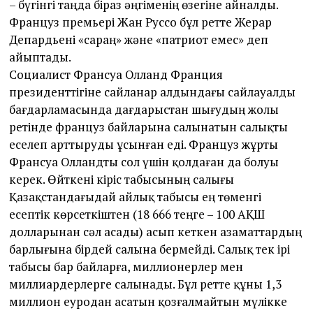
– бүгінгі таңда біраз әңгіменің өзегіне айналды.
3
Француз премьері Жан Руссо бұл ретте Жерар
Депардьені «сараң» және «патриот емес» деп
айыптады.
Социалист Франсуа Олланд Франция
президенттігіне сайланар алдындағы сайлауалды
бағдарламасында дағдарыстан шығудың жолы
ретінде француз байларына салынатын салықты
еселеп арттыруды ұсынған еді. Француз жұрты
Франсуа Олландты сол үшін қолдаған да болуы
керек. Өйткені кіріс табысының салығы
Қазақстандағыдай айлық табысы ең төменгі
есептік көрсеткіштен (18 666 теңге – 100 АҚШ
долларынан сәл асады) асып кеткен азаматтардың
барлығына бірдей салына бермейді. Салық тек ірі
табысы бар байларға, миллионерлер мен
миллиардерлерге салынады. Бұл ретте құны 1,3
миллион еуродан асатын қозғалмайтын мүлікке