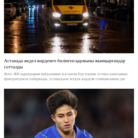
Астанада жедел жәрдемге бөлінген қаржыны жымқырғандар
сотталды
Фото: ЖИ құралдарын пайдаланып жасалған Бұл туралы Астана қаласының
прокуратурасы хабарлады. Астанадағы жедел жәрдем станциясының үш