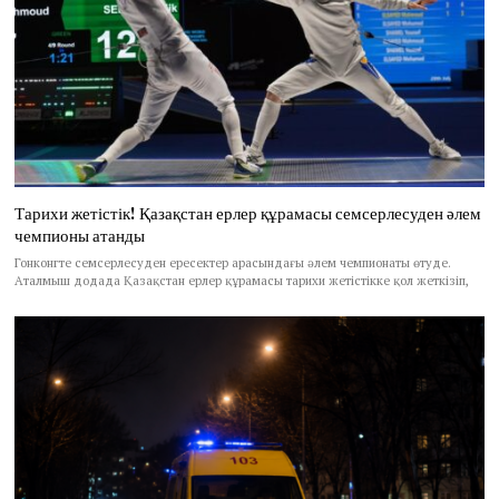
Тарихи жетістік! Қазақстан ерлер құрамасы семсерлесуден әлем
чемпионы атанды
Гонконгте семсерлесуден ересектер арасындағы әлем чемпионаты өтуде.
Аталмыш додада Қазақстан ерлер құрамасы тарихи жетістікке қол жеткізіп,