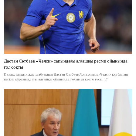
Дастан Сәтбаев «Челси» сапындағы алғашқы ресми ойынында
гол соқты
Қазақстандық жас шабуылшы Дастан Сәтбаев Лондонның «Челси» клубының
негізгі құрамындағы алғашқы ойынында голымен көзге түсті. 17