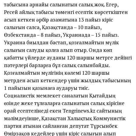
табысына арнайы салынатын салық жоқ. Егер,
Ресей айлық табысы төменгі есептік көрсеткіштен
асып кеткен әрбір азаматына 13 пайыз кіріс
салығын салса, Қазақстанда – 10 пайыз,
Өзбекстанда – 8 пайыз, Украинада – 15 пайыз.
Украина биыл­дан бастап, қозғалмайтын мүлік
салығын салуды қолға алып отыр. Онда көп
қабатты үйлерде ауданы 120 шаршы метрге дейінгі
пәтерлері барларға бұл салық салынбайды.
Қозғалмайтын мүлігінің көлемі 120 шаршы
метрден асып кеткендер үшін жылдық табысының
1 пайызын қазынаға аударуы тиіс.
Социалистік мемлекет саналатын Қытайдың
өзінде жеке тұлғаларға салынатын салық кірісіне
орай есептелінеді екен Tengrinews.kz сайтының
мәлімдеуінше, Қазақстан Халықтық Коммунистік
партия атынан сайланған депутат Тұрсынбек
Өмірзақов кедейлер үшін кіріс салығын алып