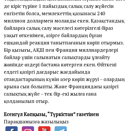
де кіріс түріне 1 пайыздық салық салу жүйесін
енгізетін болса, мемлекеттің қа­зынасы 240
миллион доллармен молаяды екен. Қазақстандық
байларға салық салу мәселесі көтерілгелі біраз
уақыт өткенімен, әзірге бай­лардың бұған
ешқандай реакция танытпағанын көріп отырмыз.
Бір қызығы, АҚШ пен Франция миллиардерлері
байлар үшін салынатын салықтарды ұлғайту
жөнінде өздері бастама көтерген екен. Өйт­кені
елдегі қазіргі дағдарыс жағдайында
отандастарының күнін әзер көріп жүруі – олардың
арына сын болыпты. Және Франциядағы қазіргі
салықтық жүйе – тек бір-екі жылға ғана
қолданылып отыр.
Есенгүл Кәпқызы, “Түркістан” газетінен
Парақшамызға жазылыңыз