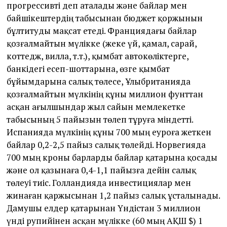
прогрессивті деп аталады және байлар мен
байшікештердің табысынан бюджет қоржынын
бұлтитуды мақсат етеді. Франциядағы байлар
қозғалмайтын мүлікке (жеке үй, қамал, сарай,
коттедж, вилла, т.т.), қымбат автокөліктерге,
банкідегі есеп-шоттарына, өзге қымбат
бұйымдарына салық төлесе, Ұлыбританияда
қозғалмайтын мүлкінің құны миллион фунттан
асқан ағылшындар жыл сайын мемлекетке
табысының 5 пайызын төлеп тұруға міндетті.
Испанияда мүлкінің құны 700 мың еуроға жеткен
байлар 0,2-2,5 пайыз салық төлейді. Норвегияда
700 мың кроны барларды байлар қатарына қосады
және ол қазынаға 0,4-1,1 пайызға дейін салық
төлеуі тиіс. Голландияда инвестиция­лар мен
жинаған қаржысынан 1,2 пайыз салық ұсталынады.
Дамушы елдер қатарынан Үндістан 3 мил­лион
үнді рупийінен асқан мүлікке (60 мың АҚШ $) 1