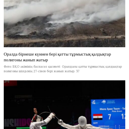
Оралда бірнеше күннен бері қатты тұрмыстық қалдықтар
полигоны жанып жатыр
Фото: БҚО әкімінің баспасөз қызметі Оралдағы қатты тұрмыстық қалдықтар
полигоны шілденің 27-сінен бері жанып жатыр. 37