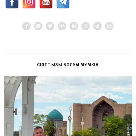
CІЗГЕ ҚЫЗЫҚ БОЛУЫ МҮМКІН