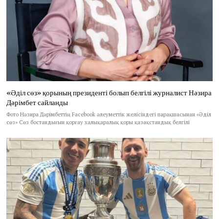
«Әділ сөз» қорының президенті болып белгілі журналист Нәзира
Дәрімбет сайланды
Фото Нәзира Дәрімбеттің Facebook әлеуметтік желісіндегі парақшасынан «Әділ
сөз» Сөз бостандығын қорғау халықаралық қоры қазақстандық белгілі