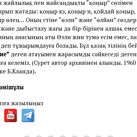
а жайлылық пен жайсаңдықты “қоңыр” сөзiмен
рып жатады: қоңыр күз, қоңыр үн, қойдай қоңыр,
р өлең… Оның үстiне “өэлүн” және “өлйан” сөздер
және дыбысталу жағы да бiр-бiрiнен алшақ емес
ның анасының аты Өэлүн үжин тума есім емес, ла
 деп тұжырымдауға болады. Бұл қазақ тiлінің бе
ие”
деген атауымен жарасымды сәйкеседі деген
а келеміз. (Сурет автор архивінен алынды. 196
же Б.Күланда).
Бәмішұлы
зға жазылыңыз