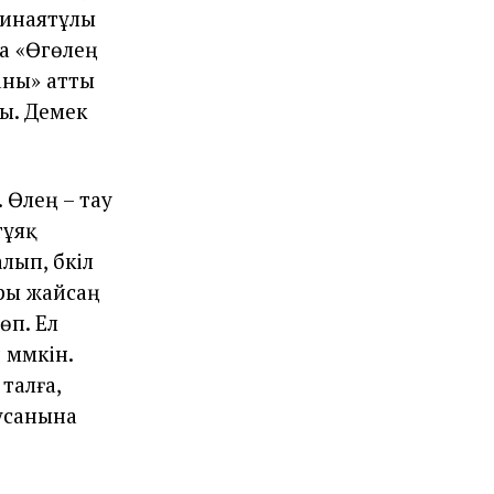
Қинаятұлы
а «Өгөлең
аны» атты
ды. Демек
 Өлең – тау
тұяқ
лып, бүкiл
ары жайсаң
өп. Ел
мүмкiн.
талға,
усанына