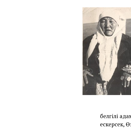
белгілі ад
ескерсек, Ө