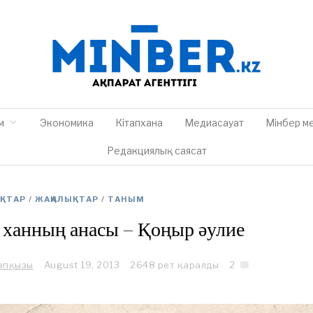
м
Экономика
Кітапхана
Медиасауат
Мінбер м
Редакциялық саясат
ЫҚТАР
/
ЖАҢАЛЫҚТАР
/
ТАНЫМ
ханның анасы – Қоңыр әулие
Кәпқызы
August 19, 2013
O
2648 рет қаралды
2
c
t
o