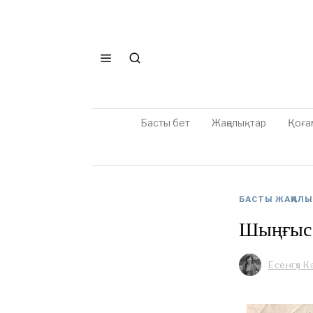
Басты бет
Жаңалықтар
Қоға
БАСТЫ ЖАҢАЛ
Шыңғыс 
Есенгүл 