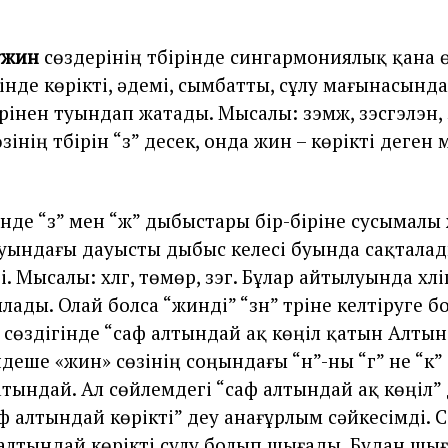
үжин
сөздерiнiң түбiрiнде сингармониялық қана ө
iнде көрiктi, әдемi, сымбатты, сұлу мағынасынд
үбiрiнен туындап жатады. Мысалы: үзэмж, үзэсгэлэн,
зiнiң түбiрiн “үз” десек, онда үжин – көрiктi деген
iнде “з” мен “ж” дыбыстары бiр-бiрiне сусымалы
уындағы дауысты дыбыс келесi буында сақталад
 Мысалы: хүлүг, төмөр, үзэг. Бұлар айтылуында хүліг,
ады. Олай болса “үжиндi” “үзүн” түрiне келтiруге б
өздігінде “саф алтындай ақ көңiл қатын Алтын ү
деше «үжин» сөзінің соңындағы “н”-ны “г” не “к”
атындай. Ал сөйлемдегi “саф алтындай ақ көңiл”
ф алтындай көрiктi” деу анағұрлым сәйкесiмдi. 
 – алтындай көрiктi сұлу болып шығады. Бұдан шы