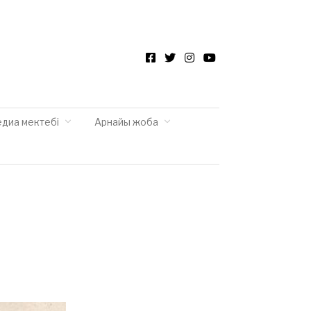
Facebook
Twitter
Instagram
YouTube
едиа мектебі
Арнайы жоба