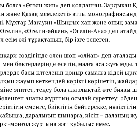
ы болса «Өгэлүн үжин» деп қолданған. Зардыхан 
н және Қазақ мемлекеті» атты монографиясынд
і. Мұхтар Мағауин «Шыңғыс хан және оның зам
Өгелін», «Өгелін-әйкен», «Өгелін-Ана» деп атай
 есім әлі тұрақтанып, бір ізге түспеген.
қари сөздiгiнде өлең шөп «өлйан» деп аталады.
 мен бөктерлерiнде өсетiн, малға аса жұғымды, 
лерде басы күлтеленiп қоңыр самалға үкiдей ырға
толқын жауып кеткендей көрiктi көрiнетiн, жайд
міне эпитет, теңеу бола аларлықтай өте биязы ш
бөленген ананы жұрттың осылай суреттеуi әбден 
iктiгiн еменге, биiктiгiн бәйтерекке, нәзiктiгiн 
қайыңға, даралығын шынарға, иiсiн – даланың ж
түркi-моңғол жұртына жат құбылыс емес.