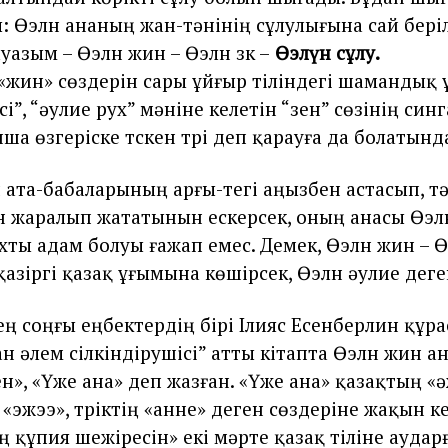
 Өэлүн ананың жан-тәнiнiң сұлулығына сай берi
азым – Өэлүн үжин – Өэлүн үзүк –
Өэлүн сұлу.
Со
», «үжин» сөздерiн сары ұйғыр тiлiндегi шамандық
сi”, “әулие рух” мәнiне келетiн “үзен” сөзiнiң си
а өзгерiске түскен түрi деп қарауға да болатынд
ата-бабаларының арғы-тегi аңызбен астасып, тә
н жаралып жататынын ескерсек, оның анасы Өэлү
хты адам болуы ғажап емес. Демек, Өэлүн үжин – Өэлү
– қазiргi қазақ ұғымына көшiрсек, Өэлүн әулие дег
ең соңғы еңбектердің бірі Ілияс Есенберлин құр
 әлем сілкіндірушісі” атты кітапта Өэлүн үжин а
н», «Үже ана» деп жазған. «Үже ана» қазақтың «ә
эжээ», түріктің «анне» деген сөздеріне жақын ке
 құпия шежіресін» екі мәрте қазақ тіліне аудар