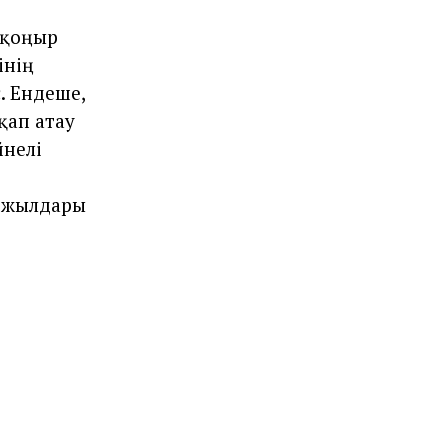
 қоңыр
iнің
. Ендеше,
қап атау
йнелі
0 жылдары