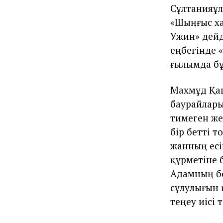
Сұлтанияұл
«Шыңғыс ха
Ужин» дейд
еңбегінде «
ғылымда бұл
Махмұд Қаш
баурайлары
тимеген жер
бiр беттi 
жанның есі
құрметiне 
Адамның бер
сұлулығын 
теңеу иiсi 