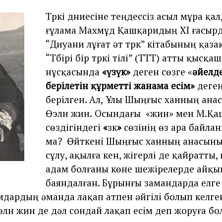
Түркi дүниесiне теңдессiз асыл мұра қа
ғұлама Махмұд Қашқаридың ХI ғасырд
“Диуани лұғат әт түрк” кiтабының қазақ
“Түбiрi бiр түркi тiлi” (ТТТ) атты қысқа
нұсқасында
«үзүк»
деген сөзге «
әйелд
берiлетiн құрметтi жанама есiм»
деге
берілген. Ал,
Ұлы Шыңғыс ханның анас
Өэлүн үжин.
Осындағы «үжин» мен М.Қа
сөздігіндегі
«
үзүк
»
сөзінің өз ара байла
ма? Өйткені Шыңғыс ханның анасыны
сұлу, ақылға кен, жігерлі де қайратты, 
адам болғаны көне шежiрелерде айқы
баяндалған. Бұрынғы замандарда елге
амдардың әманда лақап атпен әйгiлi болып келге
элүн үжин де дәл сондай лақап есiм деп жоруға б