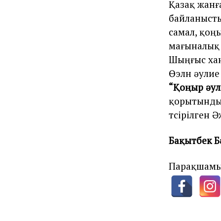
Қазақ жанғ
байланысты
самал, қоңы
мағыналық 
Шыңғыс хан
Өэлүн әулие
“Қоңыр әул
қорытындығ
түсірілген Ә
Бақытбек 
Парақшамы