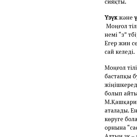
сияқты.
Үзүк
және
Моңғол тiл
үнемi “үз” т
Егер үжин сө
сай келедi.
Моңғол тiл
бастапқы б
жiңiшкередi.
болып айтыл
М.Қашқари с
аталады. Ен
көруге бол
орнына “са
Алтын үзүк