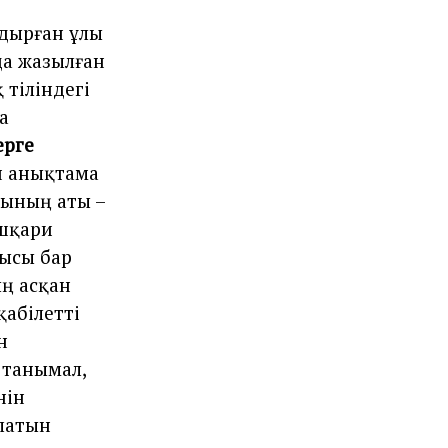
лдырған ұлы
а жазылған
 тiлiндегi
ша
ерге
н анықтама
ының аты –
шқари
нысы бар
ң асқан
қабілетті
н
 танымал,
нiн
олатын