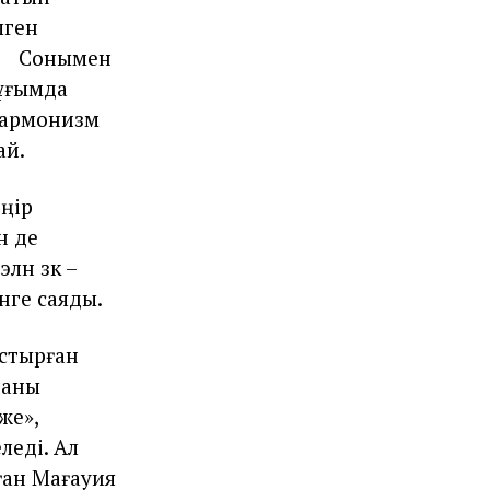
лген
нымен
 ұғымда
нгармонизм
ай.
ңiр
н де
н үзүк –
енге саяды.
астырған
наны
же»,
леді. Ал
ған Мағауия