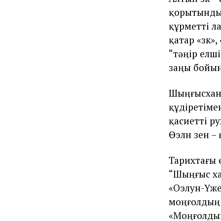
қорытынды:
құрметтi лау
қатар «үзүк
“тәңiр елшi
заңы бойынш
Шыңғысхан 
құдiретiме
қасиеттi ру
Өэлүн үзен 
Тарихтағы 
“Шыңғыс хан
«Оэлун-Үже
моңғолдың «
«Моңғолдың