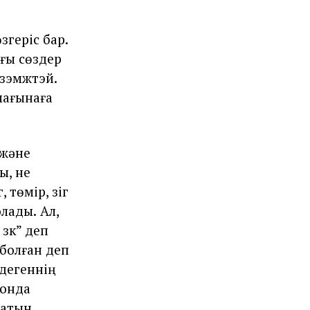
згерiс бар.
ағы сөздер
 үзэмжтэй.
 мағынаға
 және
ы, не
 төмір, үзіг
олады.
Ал,
зүк” деп
 болған деп
 дегеннiң
Сонда
ғатын