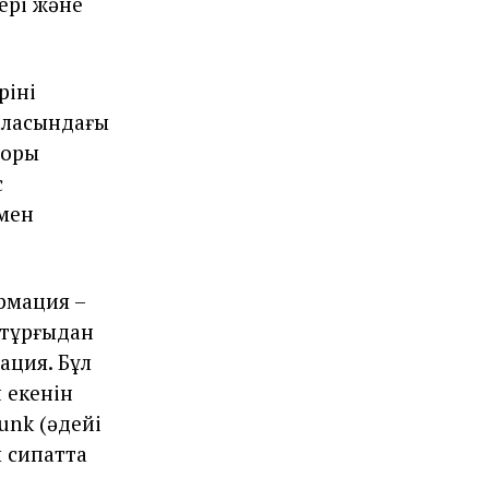
ері және
інің
аласындағы
торы
с
мен
рмация –
 тұрғыдан
ация. Бұл
н екенін
unk (әдейі
 сипатта