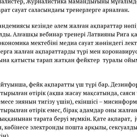
налистер, Журналистика мамандығының мұғалімд
рат сауат саласындағы тренерлерге арналған.
андемиясы кезінде әлем жалған ақпараттар нөпір
лды. Алғашқы вебинар тренері Латвияның Рига қ
экономика мектебінің медиа сауат жөніндегі лек
ерга жалған ақпараттардың түрі мен коронавиру
ына қатысты тарап жатқан фейктер туралы ойы
айтуынша, фейк ақпараттың үш түрі бар. Дезинфо
стырылған өтірік (ақша жасау мақсатында, саяси
месе зиянын тигізу үшін), екіншісі – мисинформ
тырылған өтірік емес, бірақ адамдар оның жалға
рыққанынан тарата беруі мүмкін. Қате ақпарат, j
, көбінесе электронды пошта арқылы, сексуалды
ін).