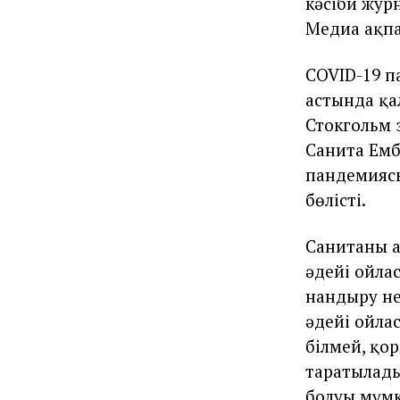
кәсіби жур
Медиа ақпа
COVID-19 п
астында қа
Стокгольм 
Санита Емб
пандемияс
бөлісті.
Санитаның 
әдейі ойла
нандыру не
әдейі ойлас
білмей, қо
таратылады
болуы мүмк