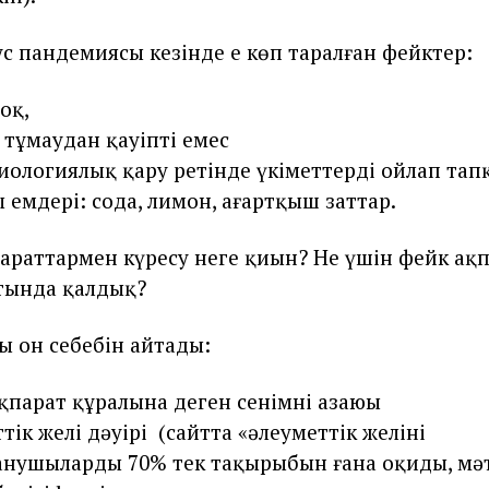
с пандемиясы кезінде ең көп таралған фейктер:
оқ,
 тұмаудан қауіпті емес
иологиялық қару ретінде үкіметтердің ойлап та
ң емдері: сода, лимон, ағартқыш заттар.
араттармен күресу неге қиын? Не үшін фейк ақ
стында қалдық?
ың он себебін айтады:
қпарат құралына деген сенімнің азаюы
тік желі дәуірі (сайтта «әлеуметтік желіні
нушылардың 70% тек тақырыбын ғана оқиды, мәт