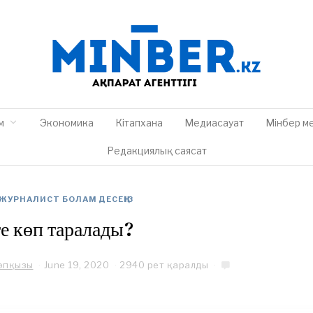
м
Экономика
Кітапхана
Медиасауат
Мінбер м
Редакциялық саясат
ЖУРНАЛИСТ БОЛАМ ДЕСЕҢІЗ
е көп таралады?
Кәпқызы
June 19, 2020
J
2940 рет қаралды
u
n
e