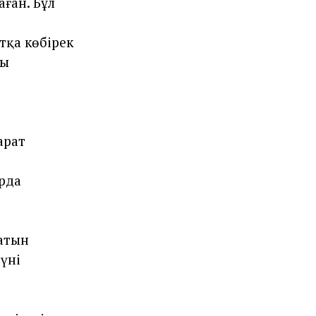
аған. Бұл
тқа көбірек
пы
арат
арда
атын
 үні