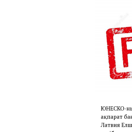
ЮНЕСКО-ны
ақпарат ба
Латвия Елш