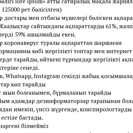
бөлігі lore ipsum» атты сатиралық мақала жариял
 125000 рет бөлісілген)
 достары мен отбасы мүшелері бөліскен ақпара
 Жаңалықтар сайтындағы ақпараттардың 61%, жал
лердің 59% ашылмайды екен.
р коронавирус туралы ақпараттан шаршаған
рмацияның көбі жергілікті топтар мен интернет
ктерде тарайды, өйткені тұрғындар жергілікті ақп
ктеріне сенеді.
m, Whatsapp, Instagram секілді жабық қосымшал
тар көп тарайды
т шын болғанымен, бұрмаланып тарайды
йым адамдар дезинформаторлар тарапынан бол
ядан именіп, үнсіз жүргенде, конспирологтардың
естіле бастады.
 нәрсені білмейміз