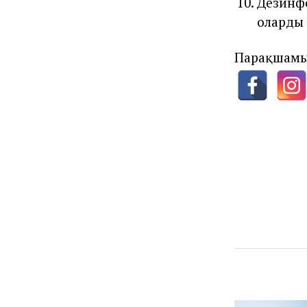
Дезинфо
оларды
Парақшамы