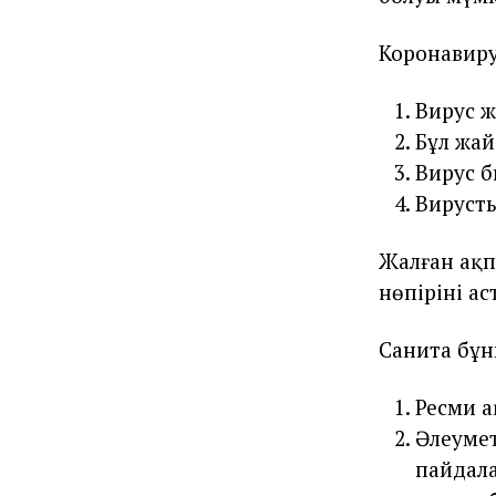
Коронавиру
Вирус ж
Бұл жай
Вирус б
Вирусты
Жалған ақп
нөпірінің а
Санита бұн
Ресми а
Әлеумет
пайдала