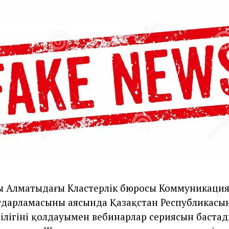
1
9
,
2
0
2
0
ң Алматыдағы Кластерлік бюросы Коммуникация
ғдарламасының аясында Қазақстан Республикасы
ілігінің қолдауымен вебинарлар сериясын баста