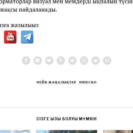
рматорлар визуал мен мемдердің ықпалын түсіне
 жақсы пайдаланады.
зға жазылыңыз
ФЕЙК ЖАҢАЛЫҚТАР
ЮНЕСКО
CІЗГЕ ҚЫЗЫҚ БОЛУЫ МҮМКІН