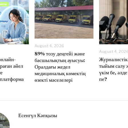
August 4, 2026
A
August 4, 202
89% тозу деңгейі және
u
онлайн-
Журналистік
басшылықтың ауысуы:
g
раған әйел
тыйым салу 
Оралдағы жедел
u
ге
үкім бе, әлде
s
медициналық көмектің
t
 платформа
пе?
өзекті мәселелері
6
,
2
0
2
6
Есенгүл Кәпқызы