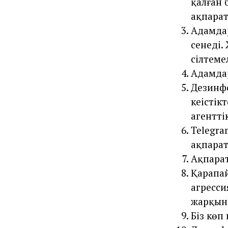
қалған 
ақпарат
Адамдар
сенеді.
сілтеме
Адамда
Дезинфо
кеңісті
агентті
Telegra
ақпарат
Ақпара
Қарапа
агресси
жарқын 
Біз көп