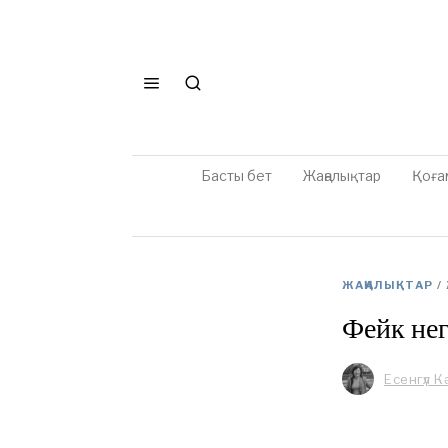
Басты бет
Жаңалықтар
Қоға
ЖАҢАЛЫҚТАР
/
Фейк нег
Есенгүл 