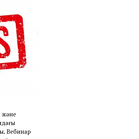
 және
ндағы
ды. Вебинар