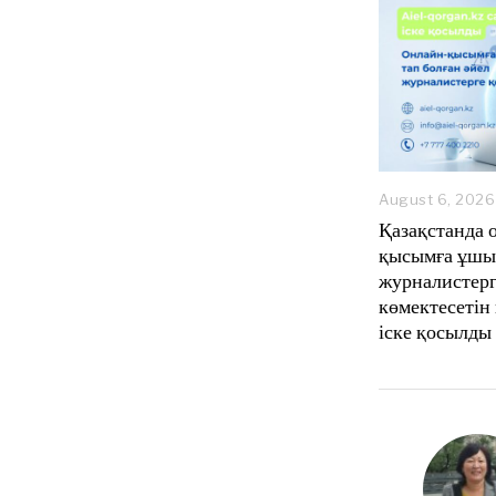
August 6, 2026
Қазақстанда 
қысымға ұшы
журналистер
көмектесетін
іске қосылды