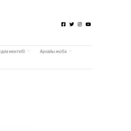
Facebook
Twitter
Instagram
YouTube
едиа мектебі
Арнайы жоба