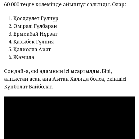
60 000 теңге көлемінде айыппұл салынды. Олар:
Қосдаулет Гүлнұр
Өмірәлі Гүлбаран
Ермекбай Нұрзат
Қазыбек Гүлпия
Қалиолла Ақиқат
Жәмила
Сондай-ақ, екі адамның ісі қысқартылды. Бірі,
алпыстан асқан ана Ақытқан Халида болса, екіншісі
Күнболат Байболат.