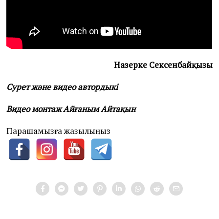
Назерке Сексенбайқызы
Сурет және видео автордыкі
Видео монтаж Айғаным Айтақын
Парақшамызға жазылыңыз