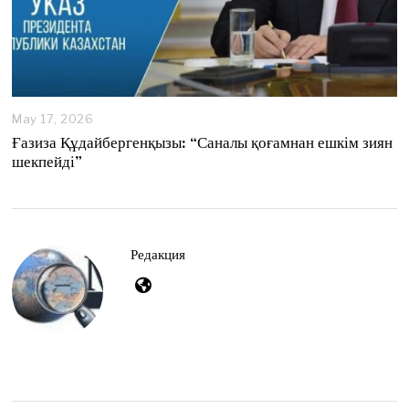
May 17, 2026
M
a
Ғазиза Құдайбергенқызы: “Саналы қоғамнан ешкім зиян
y
шекпейді”
1
7
,
2
0
2
Редакция
6