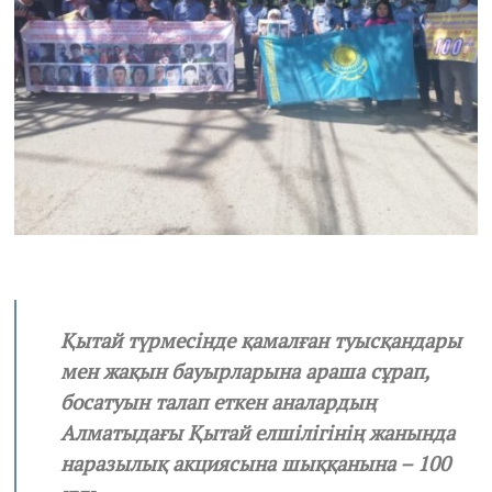
1
Қытай түрмесінде қамалған туысқандары
мен жақын бауырларына араша сұрап,
босатуын талап еткен аналардың
Алматыдағы Қытай елшілігінің жанында
наразылық акциясына шыққанына – 100