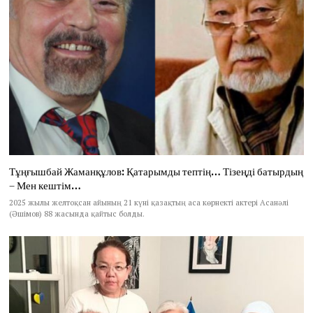
Тұңғышбай Жаманқұлов: Қатарымды тептің… Тізеңді батырдың
– Мен кештім…
2025 жылы желтоқсан айының 21 күні қазақтың аса көрнекті актері Асанәлі
(Әшімов) 88 жасында қайтыс болды.