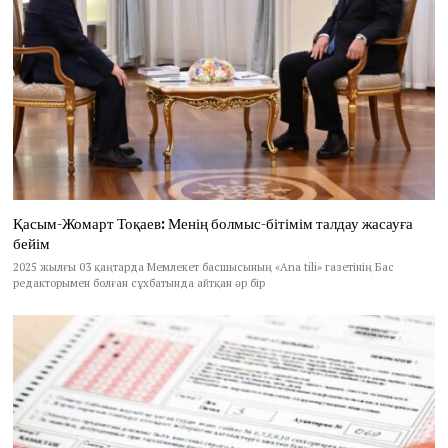
Қасым-Жомарт Тоқаев: Менің болмыс-бітімім талдау жасауға
бейім
2025 жылғы 03 қаңтарда Мемлекет басшысының «Ana tili» газетінің Бас
редакторымен болған сұхбатында айтқан әр бір