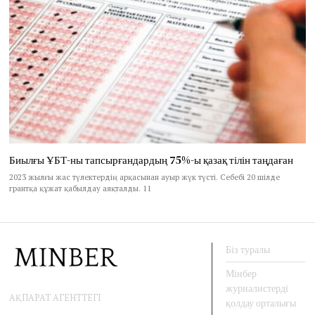
Биылғы ҰБТ-ны тапсырғандардың 75%-ы қазақ тілін таңдаған
2023 жылғы жас түлектердің арқасынан ауыр жүк түсті. Себебі 20 шілде
грантқа құжат қабылдау аяқталды. 11
Біз туралы
Мінбер
журналистерді
АҚПАРАТ АГЕНТТЕГІ
қолдау орталығы