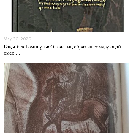
May 30, 2026
Бақытбек Бәмішұлы: Олжастың образын сомдау оңай
емес….