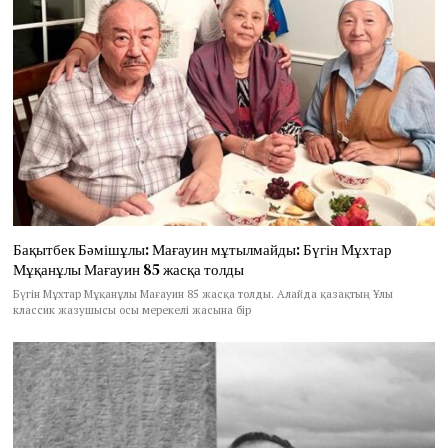
Бақытбек Бәмішұлы: Мағауин мұтылмайды: Бүгін Мұхтар
Мұқанұлы Мағауин 85 жасқа толды
Бүгін Мұхтар Мұқанұлы Мағауин 85 жасқа толды. Алайда қазақтың Ұлы
классик жазушысы осы мерекелі жасына бір