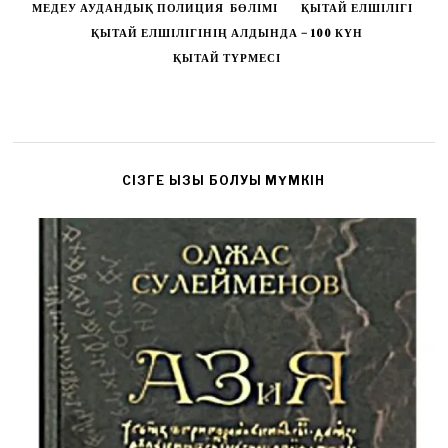
МЕДЕУ АУДАНДЫҚ ПОЛИЦИЯ БӨЛІМІ
ҚЫТАЙ ЕЛШІЛІГІ
ҚЫТАЙ ЕЛШІЛІГІНІҢ АЛДЫНДА – 100 КҮН
ҚЫТАЙ ТҮРМЕСІ
CІЗГЕ ҚЫЗЫҚ БОЛУЫ МҮМКІН