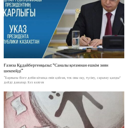
Ғазиза Құдайбергенқызы: “Саналы қоғамнан ешкім зиян
шекпейді”
“Барлығы бізге дейін кітапқа еніп қойған, тек оны оқу, түсіну, саралау қалды”
дейді даналар. Кез келген