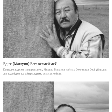
Едіге (Мағауин) Елге келмей ме?
Көшеде жүрген пақырың мен, Мұхтар Мағауин қайтыс болғаннан бері ұйқыдан
да, күлкіден де айырылдым, осымен екінші