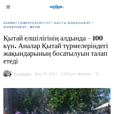
АЗАМАТТЫҚ ЖУРНАЛИСТЕР
/
БАСТЫ ЖАҢАЛЫҚТАР
/
ЖАҢАЛЫҚТАР
/
ҚОҒАМ
Қытай елшілігінің алдында – 100
күн. Аналар Қытай түрмелеріндегі
жақындарының босатылуын талап
етеді
Редакция
May 19, 2021
M
5001 рет қаралды
a
y
2
7
,
2
0
2