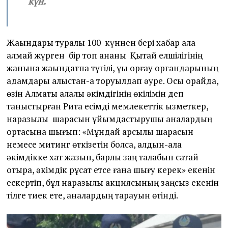
күн.
Жақындары туралы 100 күннен бері хабар ала
алмай жүрген бір топ ананы Қытай елшілігінің
жанына жақындатпақ түгілі, құқық қорғау органдарының
адамдары алыстан-ақ торуылдап әуре. Осы орайда,
өзін Алматы қалалық әкімдігінің өкілімін деп
таныстырған Рита есімді мемлекеттік қызметкер,
наразылық шарасын ұйымдастырушы аналардың
ортасына шығып: «Мұндай қарсылық шарасын
немесе митинг өткізетін болса, алдын-ала
әкімдікке хат жазып, барлық заң талабын сақтай
отыра, әкімдік рұқсат етсе ғана шығу керек» екенін
ескертіп, бұл наразылық акциясының заңсыз екенін
тілге тиек ете, аналардың тарқауын өтінді.