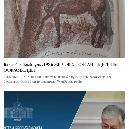
Бақытбек Бәмішұлы: 1986 ЖЫЛ. ЖЕЛТОҚСАН. ІЗДЕГЕНІМ
ОЛЖАС БОЛДЫ
1986 жыл 12-айдың екінші жартысының бір күні. Таңғы сағат сегіз аса
бастығым Чимидбаатар шақырды. Ұланбатыр темір