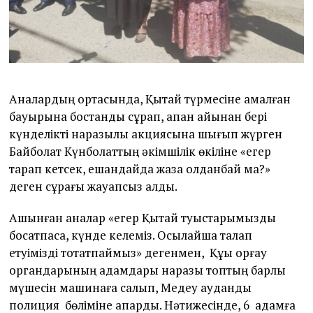
Аналардың ортасында, Қытай түрмесіне қамалған
бауырына бостандық сұрап, ақпан айынан бері
күнделікті наразылық акциясына шығып жүрген
Байболат Күнболаттың әкімшілік өкіліне «егер
тарап кетсек, ешқандайда жаза қолданбай ма?»
деген сұрағы жауапсыз қалды.
Ашынған аналар «егер Қытай туыстарымызды
босатпаса, күнде келеміз. Осылайша талап
етуімізді тоқтатпаймыз» дегенмен, Құқық қорғау
органдарының адамдары наразы топтың барлық
мүшесін машинаға салып, Медеу аудандық
полиция бөліміне апарды. Нәтижесінде, 6 адамға