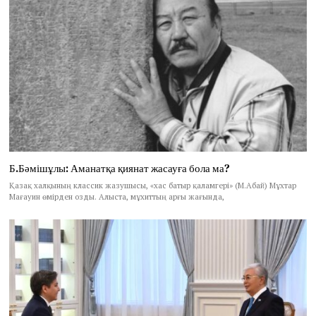
Б.Бәмішұлы: Аманатқа қиянат жасауға бола ма?
Қазақ халқының классик жазушысы, «хас батыр қаламгері» (М.Абай) Мұхтар
Мағауин өмірден озды. Алыста, мұхиттың арғы жағында,