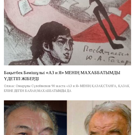
Бақытбек Бәмішұлы: «АЗ и Я» МЕНІҢ МАХАББАТЫМДЫ
ҮДЕТІП ЖІБЕРДІ
Олжас Омарұлы Сүлейменов 90 жаста «АЗ и Я» МЕНІҢ ҚАЗАҚСТАНҒА, ҚАЗАҚ
ЕЛІНЕ ДЕГЕН БАЛАҢ МАХАББАТЫМДЫ ДА