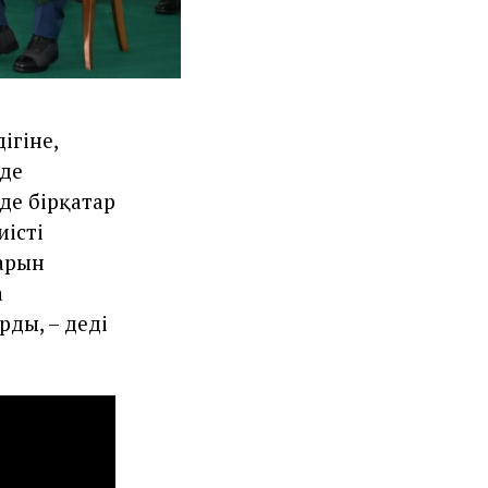
ігіне,
нде
де бірқатар
иісті
арын
а
ды, – деді