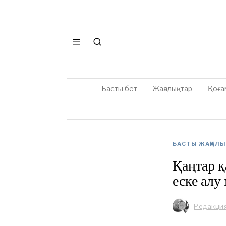
Басты бет
Жаңалықтар
Қоға
БАСТЫ ЖАҢАЛ
Қаңтар қ
еске алу 
Редакци