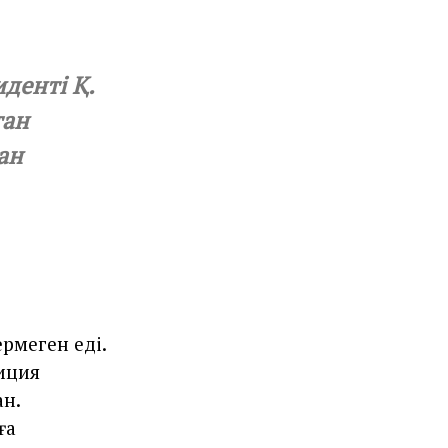
денті Қ.
тан
ан
ермеген еді.
лиция
ан.
ға