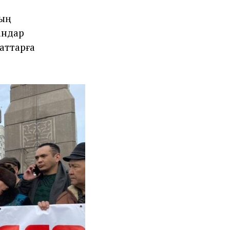
дың
андар
аттарға