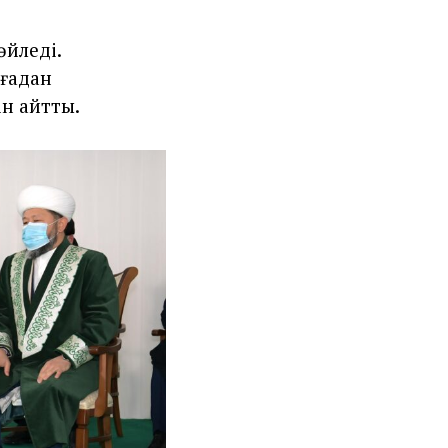
өйледі.
иғадан
ін айтты.