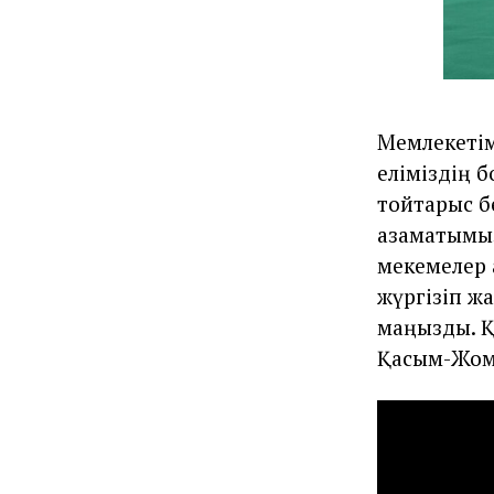
Мемлекетім
еліміздің б
тойтарыс б
азаматымыз 
мекемелер 
жүргізіп ж
маңызды. Қ
Қасым-Жом