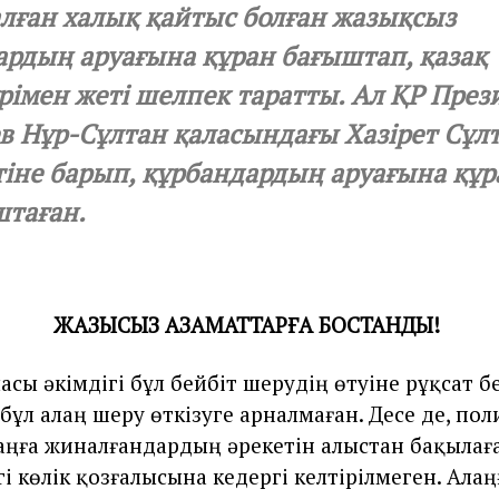
ған халық қайтыс болған жазықсыз
рдың аруағына құран бағыштап, қазақ
рімен жеті шелпек таратты. Ал ҚР Прези
в Нұр-Сұлтан қаласындағы Хазірет Сұл
іне барып, құрбандардың аруағына құр
штаған.
ЖАЗЫҚСЫЗ АЗАМАТТАРҒА БОСТАНДЫҚ!
сы әкімдігі бұл бейбіт шерудің өтуіне рұқсат б
бұл алаң шеру өткізуге арналмаған. Десе де, по
лаңға жиналғандардың әрекетін алыстан бақылағ
і көлік қозғалысына кедергі келтірілмеген. Алаң