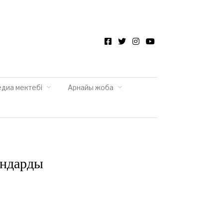
Facebook
Twitter
Instagram
YouTube
едиа мектебі
Арнайы жоба
андарды