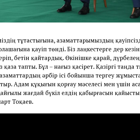
іздің тұтастығына, азаматтарымыздың қауіпсізд
олашағына қауіп төнді. Біз лаңкестерге дер кезі
еріп, бетін қайтардық. Өкінішке қарай, дүрбелең
қаза тапты. Бұл – нағыз қасірет. Қазіргі таңда т
азаматтардың әрбір ісі бойынша тергеу жұмыст
атыр. Адам құқығын қорғау мәселесі мен үшін ас
айғылы жағдай бүкіл елдің қабырғасын қайыстыр
арт Тоқаев.