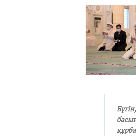
Бүгін
басын
құрба