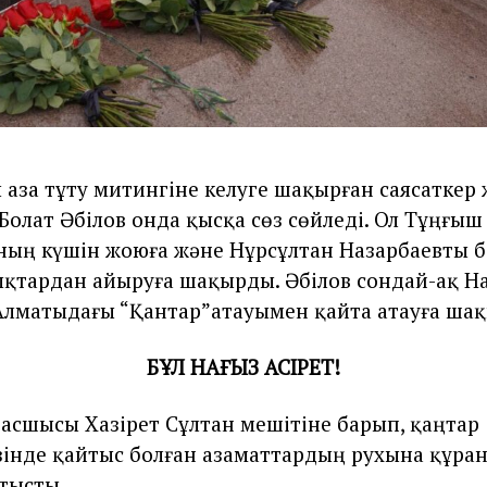
аза тұту митингіне келуге шақырған саясаткер
Болат Әбілов онда қысқа сөз сөйледі. Ол Тұңғы
ның күшін жоюға және Нұрсұлтан Назарбаевты 
тардан айыруға шақырды. Әбілов сондай-ақ Н
лматыдағы “Қантар”атауымен қайта атауға ша
БҰЛ НАҒЫЗ ҚАСІРЕТ!
асшысы Хазірет Сұлтан мешітіне барып, қаңтар
зінде қайтыс болған азаматтардың рухына құра
атысты.