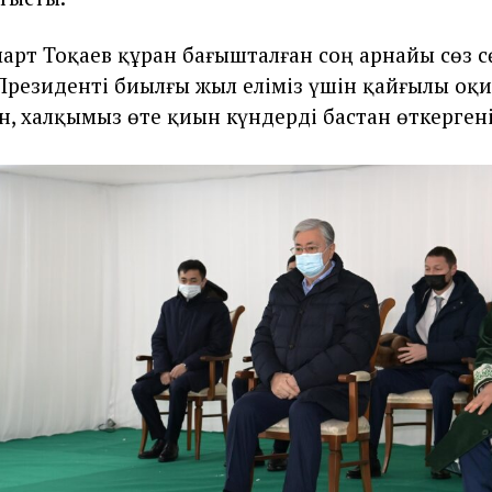
рт Тоқаев құран бағышталған соң арнайы сөз с
Президенті биылғы жыл еліміз үшін қайғылы оқ
н, халқымыз өте қиын күндерді бастан өткерген