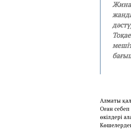
Жинал
жанда
дәстү
Тоқае
мешіт
бағы
Алматы қала
Оған себеп 
өкілдері а
Көшелердег