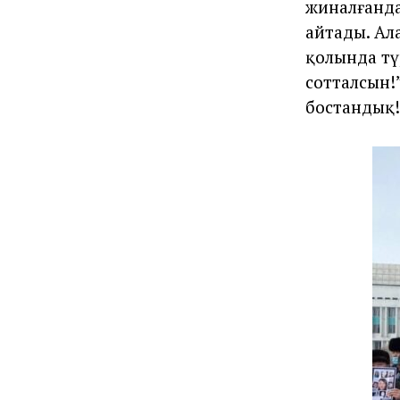
жиналғанда
айтады. Ал
қолында тү
сотталсын!
бостандық!”