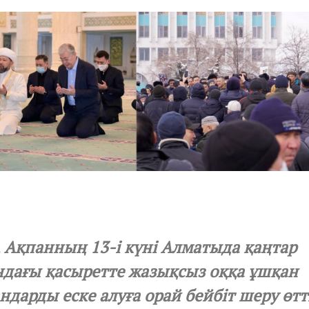
r
u
a
r
y
1
3
,
2
0
2
2
, Ақпанның 13-і күні Алматыда қаңтар
дағы қасыретте жазықсыз оққа ұшқан
ндарды еске алуға орай бейбіт шеру өтті