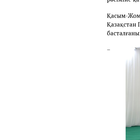
Қасым-Жома
Қазақстан 
басталғаны
–