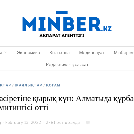
м
Экономика
Кітапхана
Медиасауат
Мінбер м
Редакциялық саясат
ЫҚТАР
/
ЖАҢАЛЫҚТАР
/
ҚОҒАМ
асіретіне қырық күн: Алматыда құрб
митингісі өтті
я
February 13, 2022
F
2781 рет қаралды
e
b