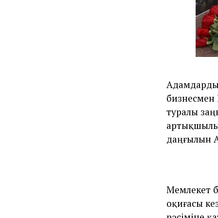
Адамдарды 
бизнесмен 
туралы заң
артықшылық
даңғылын А
Мемлекет б
оқиғасы ке
рәсіміне қ