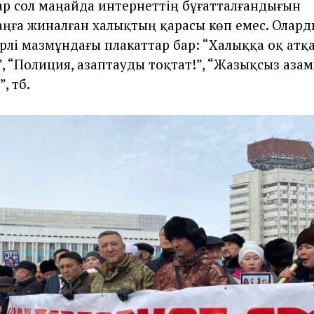
р сол маңайда интернеттің бұғатталғандығын
аңға жиналған халықтың қарасы көп емес. Олар
рлі мазмұндағы плакаттар бар: “Халыққа оқ атқ
”, “Полиция, азаптауды тоқтат!”, “Жазықсыз азам
, тб.