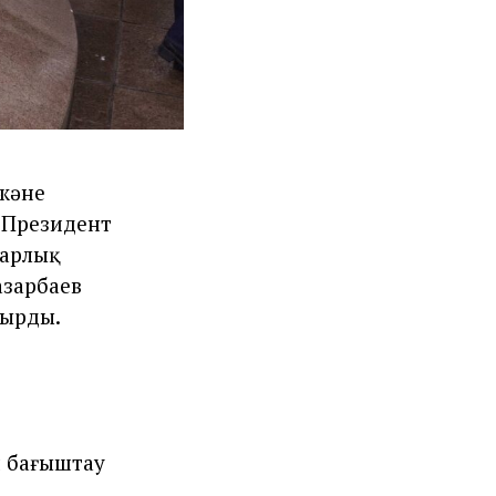
 және
ш Президент
барлық
азарбаев
қырды.
н бағыштау