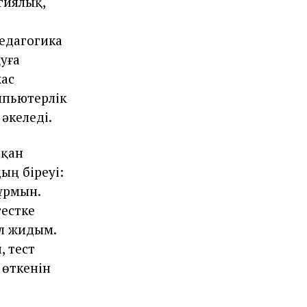
гиялық,
педагогика
уға
жас
мпьютерлік
әкеледі.
 қан
ың біреуі:
ұрмын.
тестке
лл жидым.
, тест
 өткенін