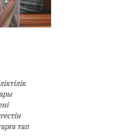
іктілік
тары
ені
тестін
арға тап