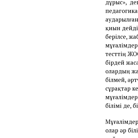
дұрыс», де
педагогика
аударылған
қиын дейді
берілсе, ж
мұғалімдер
тесттің ЖО
бірдей жас
олардың жа
білмей, әр
сұрақтар ке
мұғалімдер
білімі де, б
Мұғалімдер
олар әр біл