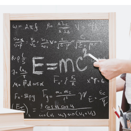
e
2
9
,
2
0
2
2