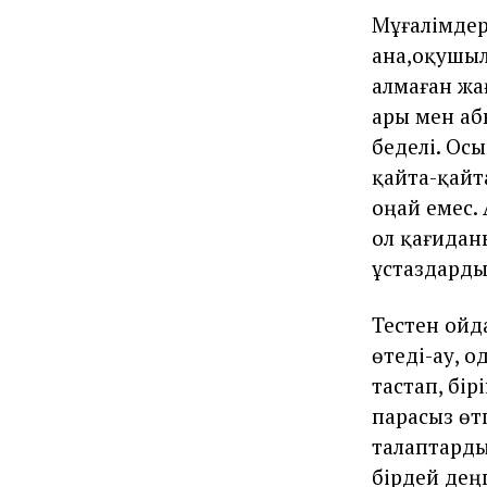
Мұғалімдерд
ана,оқушыл
алмаған жағ
ары мен аб
беделі. Осы
қайта-қайт
оңай емес. 
ол қағидан
ұстаздарды
Тестен ойд
өтеді-ау, о
тастап, бір
парасыз өтп
талаптарды
бірдей деңг