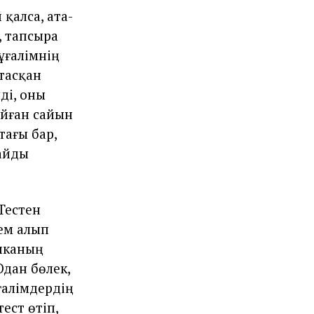
қалса, ата-
, тапсыра
ұғалімнің
тасқан
лді, оны
айған сайын
тағы бар,
лайды
Тестен
дем алып
апканың
Одан бөлек,
ғалімдердің
ест өтіп,