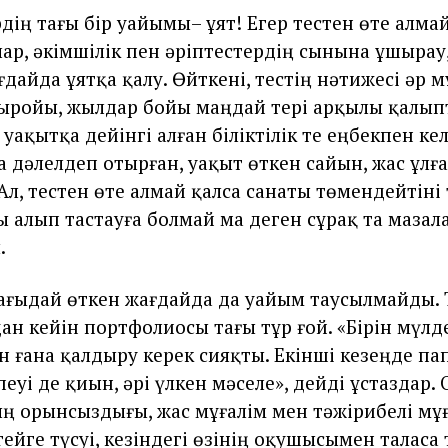
ің тағы бір уайымы– ұят! Егер тестен өте алмай 
ар, әкімшілік пен әріптестердің сынына ұшырау
дайда ұятқа қалу. Өйткені, тестің нәтижесі әр м
ыройы, жылдар бойы маңдай тері арқылы қалып
 уақытқа дейінгі алған біліктілік те еңбекпен ке
а дәлелдеп отырған, уақыт өткен сайын, жас ұлғ
Ал, тестен өте алмай қалса санаты төмендейтіні 
ы алып тастауға болмай ма деген сұрақ та маза
.
ағыдай өткен жағдайда да уайым таусылмайды. 
дан кейін портфолиосы тағы тұр ғой. «Бірін мүл
ін ғана қалдыру керек сияқты. Екінші кезеңде п
еуі де қиын, әрі үлкен мәселе», дейді ұстаздар. 
ң орынсыздығы, жас мұғалім мен тәжірибелі мұ
ейге түсуі, кезіндегі өзінің оқушысымен таласа т