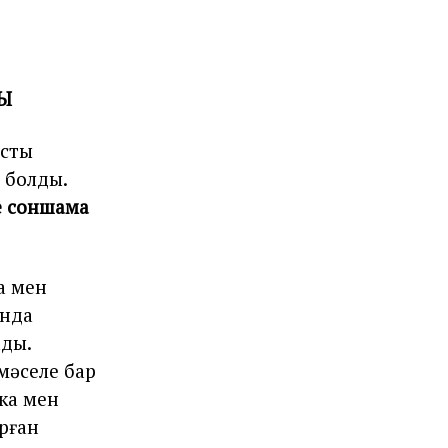
ДЫ
ысты
 болды.
ге соншама
а мен
ында
ады.
мәселе бар
ка мен
рған