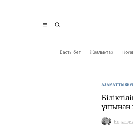
Басты бет
Жаңалықтар
Қоға
АЗАМАТТЫҚ Ж
Біліктіл
ұшынан ж
Редакци