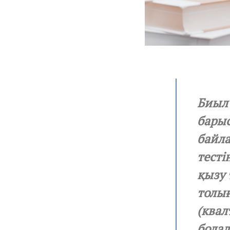
Биыл 
барыс
байла
тесті
қызу 
толығ
(квал
бола