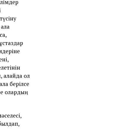
алімдер
і
түсіну
 ала
са,
 ұстаздар
мдеріне
ні,
летінін
, алайда ол
ала берілсе
де олардың
әселесі,
абылдап,