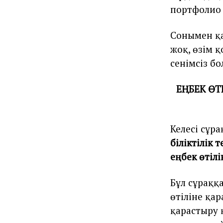
портфолио
Сонымен қа
жоқ, өзім
сенімсіз бо
ЕҢБЕК ӨТ
Келесі сұра
біліктілік 
еңбек өтілі
Бұл сұраққ
өтіліне қар
қарастыру қ