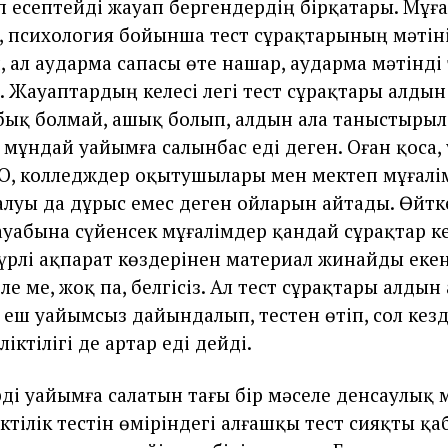
п есептейді жауап бергендердің бірқатары. Мұғ
, психология бойынша тест сұрақтарының мәтін
, ал аударма сапасы өте нашар, аударма мәтінді 
. Жауаптардың келесі легі тест сұрақтары алдын
абық болмай, ашық болып, алдын ала таныстырыл
 мұндай уайымға салынбас еді деген. Оған қоса,
О, колледждер оқытушылары мен мектеп мұғалі
алуы да дұрыс емес деген ойларын айтады. Өйтке
уабына сүйенсек мұғалімдер қандай сұрақтар ке
түрлі ақпарат көздерінен материал жинайды екен
ле ме, жоқ па, белгісіз. Ал тест сұрақтары алдын 
 еш уайымсыз дайындалып, тестен өтіп, сол кез
іліктілігі де артар еді дейді.
ді уайымға салатын тағы бір мәселе денсаулық м
іктілік тестін өміріндегі алғашқы тест сияқты қ