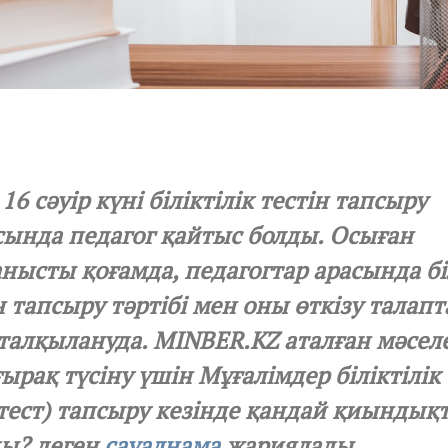
16 сәуір күні біліктілік тестін тапсыру
ында педагог қайтыс болды. Осыған
нысты қоғамда, педагогтар арасында біл
н тапсыру тәртібі мен оны өткізу талап
талқылануда. MINBER.KZ аталған мәсел
ырақ түсіну үшін Мұғалімдер біліктілік 
тест) тапсыру кезінде қандай қиындықт
ды? деген
сауалнама
жариялады.