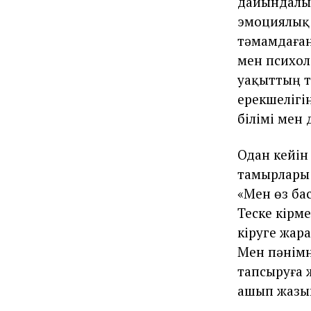
дайындалып
эмоциялық 
тәмамдаған
мен психол
уақыттың т
ерекшелігі
білімі мен 
Одан кейін
тамырлары 
«Мен өз ба
Теске кірм
кіруге жар
Мен пәнімн
тапсыруға 
ашып жазы