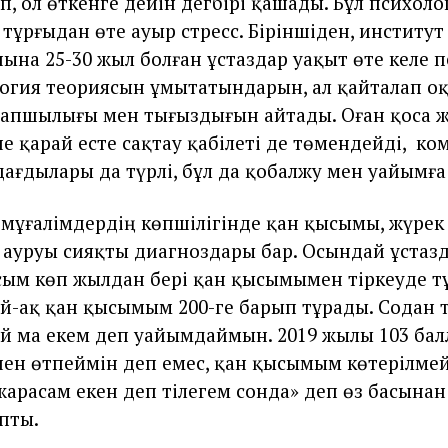
, ол өткенге дейін дегбірі қашады. Бұл психоло
тұрғыдан өте ауыр стресс. Біріншіден, институт
ына 25-30 жыл болған ұстаздар уақыт өте келе 
огия теориясын ұмытатындарын, ал қайталап оқ
апшылығы мен тығыздығын айтады. Оған қоса 
не қарай есте сақтау қабілеті де төмендейді, ко
дағдылары да түрлі, бұл да қобалжу мен уайымға 
 мұғалімдердің көпшілігінде қан қысымы, жүрек
ауруы сияқты диагноздары бар. Осындай ұстазд
сым көп жылдан бері қан қысымымен тіркеуде т
ей-ақ қан қысымым 200-ге барып тұрады. Содан 
ай ма екем деп уайымдаймын. 2019 жылы 103 ба
ен өтпеймін деп емес, қан қысымым көтерілмей
жарасам екен деп тілегем сонда» деп өз басынан
пты.