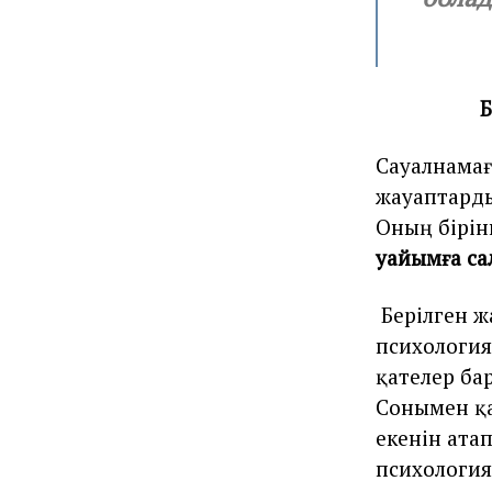
Б
Сауалнамағ
жауаптарды
Оның бірін
уайымға са
Берілген ж
психология
қателер ба
Сонымен қа
екенін ата
психология