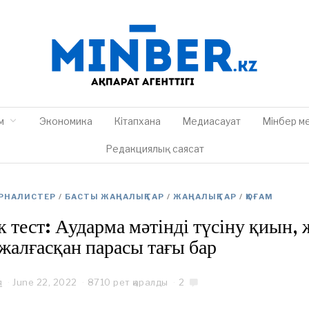
м
Экономика
Кітапхана
Медиасауат
Мінбер м
Редакциялық саясат
УРНАЛИСТЕР
/
БАСТЫ ЖАҢАЛЫҚТАР
/
ЖАҢАЛЫҚТАР
/
ҚОҒАМ
ік тест: Аударма мәтінді түсіну қиын, 
алғасқан парасы тағы бар
я
June 22, 2022
J
8710 рет қаралды
2
u
n