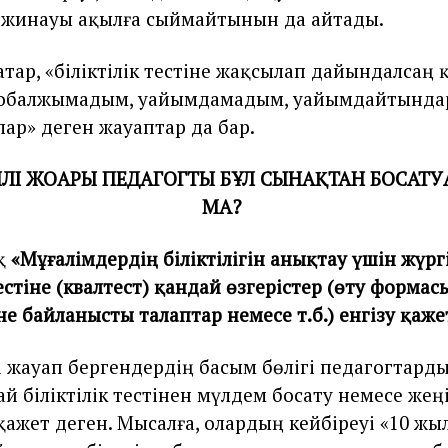
 жинауы ақылға сыймайтынын да айтады.
тар, «біліктілік тестіне жақсылап дайындалсаң
 қобалжымадым, уайымдамадым, уайымдайтындар
лар» деген жауаптар да бар.
ІЛІ ЖОҒАРЫ ПЕДАГОГТЫ БҰЛ СЫНАҚТАН БОСАТУ
МА?
қ
«
Мұғалімдердің біліктілігін анықтау үшін жүргі
тестіне (квалтест) қандай өзгерістер (өту формас
не байланысты талаптар немесе т.б.) енгізу қаже
а жауап бергендердің басым бөлігі педагогтард
ай біліктілік тестінен мүлдем босату немесе жең
ажет деген. Мысалға, олардың кейбіреуі «10 жыл