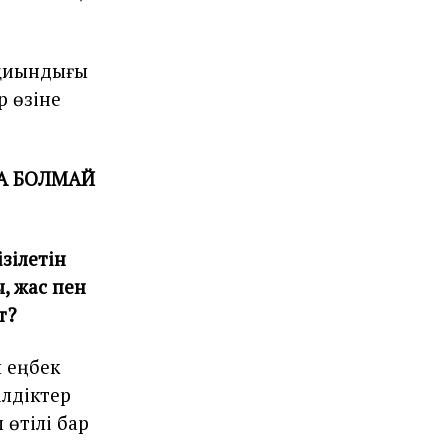
 қиындығы
 өзіне
ҒА БОЛМАЙ
зілетін
ы, жас пен
т?
ы еңбек
ілдіктер
 өтілі бар