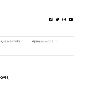
Facebook
Twitter
Instagram
YouTube
едиа мектебі
Арнайы жоба
жең