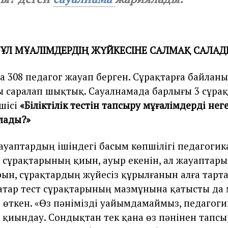
ҰЛ МҰҒАЛІМДЕРДІҢ ЖҮЙКЕСІНЕ САЛМАҚ САЛА
а 308 педагог жауап берген. Сұрақтарға байлан
 саралап шықтық. Сауалнамада барлығы 3 сұрақ
шісі
«
Біліктілік тестін тапсыру мұғалімдерді не
лады?»
ауаптардың ішіндегі басым көпшілігі педагогик
 сұрақтарының қиын, ауыр екенін, ал жауаптар
рын, сұрақтардың жүйесіз құрылғанын алға тарт
тар тест сұрақтарының мазмұнына қатысты да 
п өткен. «Өз пәнімізді уайымдамаймыз, педагоги
 қиындау. Сондықтан тек қана өз пәнінен тапсы