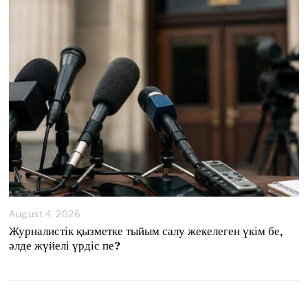
August 4, 2026
A
u
Журналистік қызметке тыйым салу жекелеген үкім бе,
g
әлде жүйелі үрдіс пе?
u
s
t
4
,