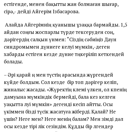
естігенде, менен бақытты жан болмаған шығар,
сірә,- дейді Айгерім Ізбасарова.
Алайда Айгерімнің қуанышы ұзаққа бармайды. 1,5
айдан соңғы жоспарлы түрде тексеруден соң,
дәрігердің салқын үнмен: “Сіздің сәбиіңіз Даун
синдромымен дүниеге келуі мүмкін,-деген
хабарды естіген кезде дүние төңкеріліп кеткендей
болады.
– Әрі қарай өң мен түстің арасында жүргендей
күйде болдым. Сол кезде бір топ дәрігер келіп,
жиналыс жасады. «Жүректің көлемі үлкен, ол өкпенің
дамуына мүмкіндік бермейді, бала кез келген
уақытта өлуі мүмкін» дегенді кесіп айтты. Осы
үкіммен бізді түсік жасатуға жіберді. Қалай? Не
үшін? Неге мен? Неге менің балам? Мен өзімді дәл
осы кезде тірі өлік сезіндім. Құдды бір өлгендер