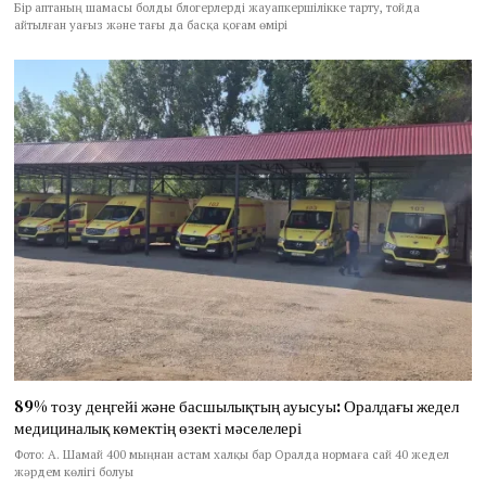
Бір аптаның шамасы болды блогерлерді жауапкершілікке тарту, тойда
айтылған уағыз және тағы да басқа қоғам өмірі
89% тозу деңгейі және басшылықтың ауысуы: Оралдағы жедел
медициналық көмектің өзекті мәселелері
Фото: А. Шамай 400 мыңнан астам халқы бар Оралда нормаға сай 40 жедел
жәрдем көлігі болуы