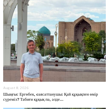
August 8, 2026
A
u
Шыңғыс Ергөбек, cаясаттанушы: Қай құқықпен өмір
g
сүреміз? Табиғи құқық па, әлде…
u
s