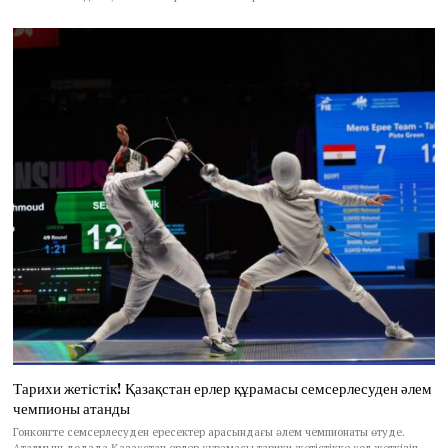
Тарихи жетістік! Қазақстан ерлер құрамасы семсерлесуден әлем
чемпионы атанды
Гонконгте семсерлесуден ересектер арасындағы әлем чемпионаты өтуде.
Аталмыш додада Қазақстан ерлер құрамасы тарихи жетістікке қол жеткізіп,