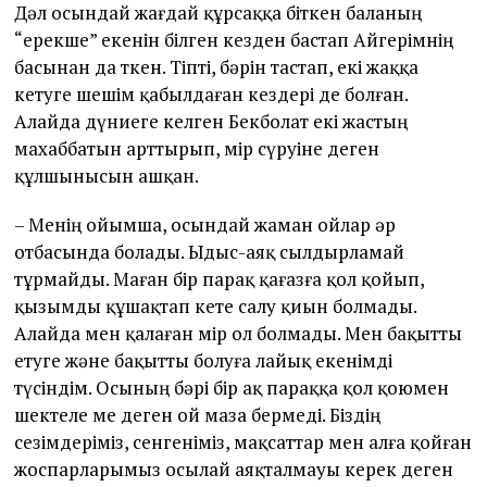
Дәл осындай жағдай құрсаққа біткен баланың
“ерекше” екенін білген кезден бастап Айгерімнің
басынан да өткен. Тіпті, бәрін тастап, екі жаққа
кетуге шешім қабылдаған кездері де болған.
Алайда дүниеге келген Бекболат екі жастың
махаббатын арттырып, өмір сүруіне деген
құлшынысын ашқан.
– Менің ойымша, осындай жаман ойлар әр
отбасында болады. Ыдыс-аяқ сылдырламай
тұрмайды. Маған бір парақ қағазға қол қойып,
қызымды құшақтап кете салу қиын болмады.
Алайда мен қалаған өмір ол болмады. Мен бақытты
етуге және бақытты болуға лайық екенімді
түсіндім. Осының бәрі бір ақ параққа қол қоюмен
шектеле ме деген ой маза бермеді. Біздің
сезімдеріміз, сенгеніміз, мақсаттар мен алға қойған
жоспарларымыз осылай аяқталмауы керек деген