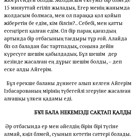
15 минуттай егіліп жыладық. Егер менің жанымда
жолдасым болмаса, мен ол параққа қол қойып
жіберетін бе едім, кім білсін?.. Себебі, мен қатты
есеңгіреп қалған едім. Ол бір парақ қағаздың
артында бір отбасының тағдыры тұр ғой. Алайда
біз ол баладан бас тартпадық, соңына дейін
күресуге шешім қабылдадық. Бұл шешім дер
кезінде жасалған ең дұрыс шешім болды, – деп
еске алды Айгерім.
Бұл ерекше баланы дүниеге алып келген Айгерім
Ізбасарованың өмірінің түбегейлі өзгеруіне жасалған
алғашқы үлкен қадамы еді.
БҰЛ БАЛА НЕКЕМІЗДІ САҚТАП ҚАЛДЫ
Әр отбасында ер мен әйелдің бірін бірі түсіне
алмай, көңіл бөлмей, суынып кететін сәттері болады.