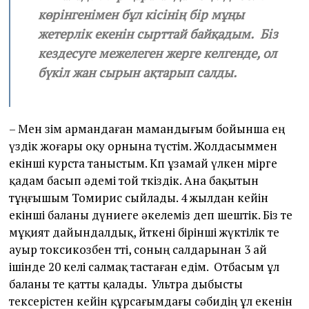
көрінгенімен бұл кісінің бір мұңы
жетерлік екенін сырттай байқадым. Біз
кездесуге межелеген жерге келгенде, ол
бүкіл жан сырын ақтарып салды.
– Мен өзім армандаған мамандығым бойынша ең
үздік жоғары оқу орнына түстім. Жолдасыммен
екінші курста таныстым. Көп ұзамай үлкен өмірге
қадам басып әдемі той өткіздік. Ана бақытын
тұңғышым Томирис сыйлады. 4 жылдан кейін
екінші баланы дүниеге әкелеміз деп шештік. Біз өте
мұқият дайындалдық, өйткені бірінші жүктілік өте
ауыр токсикозбен өтті, соның салдарынан 3 ай
ішінде 20 келі салмақ тастаған едім. Отбасым ұл
баланы өте қатты қалады. Ультра дыбысты
тексерістен кейін құрсағымдағы сәбидің ұл екенін