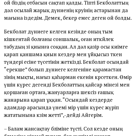
ой біздің отбасын сақтап қалды. Тіпті Бекболаттың
дәл осылай жарық дүниенің көруінің астарынан да
мағына іздедім. Демек, бекер емес деген ой болды.
Бекболат дүниеге келген кезінде оның тым
кішкентай болғаны соншалық, оған иткөйлек
табудың өзі қиынға соққан. Ал дәл қазір осы киімге
қарап қаншама қиын кездер мен ұйқысыз өткен
түндері есіне түсетінін жеткізді. Бекболат осындай
“ерекше” болып дүниеге келгеніне қарамастан
өзінің мықты, нағыз қаһарман екенін көрсеткен. Өмір
үшін күрес дегенді Бекболаттың қайсар мінезі мен
қоршаған ортаға, жануарларға шексіз ғашық
жанарына қарап ұққан. “Осындай кездерде
адамдар арасында үнемі өмір үшін күрес жүріп
жататынына көзім жетті”,-дейді Айгерім.
– Балам жансақтау бөліміне түсті. Сол кезде оның