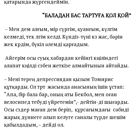
қатарында жүргендеймін.
“БАЛАДАН БАС ТАРТУҒА ҚОЛ ҚОЙ”
– Мен дем алғым, өмір сүргім, қуанғым, күлгім
келмеді, тек өлгім келді. Күндіз-түні көз жас, бәрін
жек көрдім, бүкіл әлемді қарғадым.
Айгерім осы суық хабардан кейінгі көңіліндегі
алапат көңілді сөзбен жеткізе алмайтынын айтайды.
– Мені терең депрессиядан қызым Томирис
құтқарды. Ол төрт жасында анасының ішін ұстап:
“Апа, бір бала бар, оның аты Бекбол, мен оған
велосипед тебуді үйретемін”,- дейтін-ді шығарды.
Осы сөздер маған дем беріп, құрсағымдағы сәбиді
жарық дүниеге алып келуге саналы түрде шешім
қабылдадым, – дейді ол.