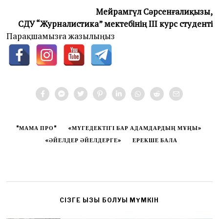
Мейрамгүл Сәрсенғалиқызы,
СДУ “Журналистика” мектебінің ІІІ курс студенті
Парақшамызға жазылыңыз
"МАМА ПРО"
«МҮГЕДЕКТІГІ БАР АДАМДАРДЫҢ МҰҢЫ»
«ӘЙЕЛДЕР ӘЙЕЛДЕРГЕ»
ЕРЕКШЕ БАЛА
CІЗГЕ ҚЫЗЫҚ БОЛУЫ МҮМКІН