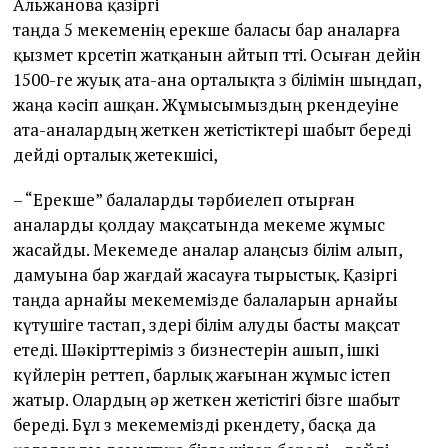
Альжанова қазіргі
таңда 5 мекеменің ерекше баласы бар аналарға
қызмет көрсетіп жатқанын айтып өтті. Осыған дейін
1500-ге жуық ата-ана орталықта өз білімін шыңдап,
жаңа кәсіп ашқан. Жұмысымыздың өркендеуіне
ата-аналардың жеткен жетістіктері шабыт береді
дейді орталық жетекшісі,
– “Ерекше” балаларды тәрбиелеп отырған
аналарды қолдау мақсатында мекеме жұмыс
жасайды. Мекемеде аналар алаңсыз білім алып,
дамуына бар жағдай жасауға тырыстық. Қазіргі
таңда арнайы мекемемізде балаларын арнайы
күтушіге тастап, өздері білім алуды басты мақсат
етеді. Шәкірттеріміз өз бизнестерін ашып, ішкі
күйлерін реттеп, барлық жағынан жұмыс істеп
жатыр. Олардың әр жеткен жетістігі бізге шабыт
береді. Бұл өз мекемемізді өркендету, басқа да