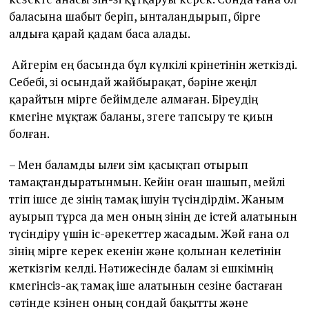
баласына шабыт беріп, ынталандырып, бірге
алдыға қарай қадам баса алады.
Айгерім ең басында бұл күлкілі көрінетінін жеткізді.
Себебі, өзі осындай жайбырақат, бәріне жеңіл
қарайтын өмірге бейімделе алмаған. Біреудің
көмегіне мұқтаж баланы, өзгеге тапсыру өте қиын
болған.
– Мен баламды ылғи өзім қасықтап отырып
тамақтандыратынмын. Кейін оған шашып, мейлі
төгіп ішсе де өзінің тамақ ішуін түсіндірдім. Жаным
ауырып тұрса да мен оның өзінің де істей алатынын
түсіндіру үшін іс-әрекеттер жасадым. Жәй ғана ол
өзінің өмірге керек екенін және қолынан келетінін
жеткізгім келді. Нәтижесінде балам өзі ешкімнің
көмегінсіз-ақ тамақ іше алатынын сезіне бастаған
сәтінде көзінен оның сондай бақытты және