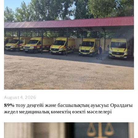
t
8
,
2
0
2
6
August 4, 2026
89% тозу деңгейі және басшылықтың ауысуы: Оралдағы
жедел медициналық көмектің өзекті мәселелері