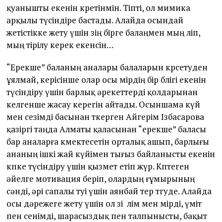
қуанышты екенін көретінмін. Тіпті, ол мимика
арқылы түсіндіре бастады. Алайда осындай
жетістікке жету үшін өзің бірге балаңмен мың өліп,
мың тірілу керек екенсін…
“Ерекше” баланың аналары балаларын көрсетуден
ұялмай, керісінше олар осы өмірдің бір бөлігі екенін
түсіндіру үшін барлық әрекеттерді қолдарынан
келгенше жасау керегін айтады. Осыншама күй
мен сезімді басынан өткерген Айгерім Ізбасарова
қазіргі таңда Алматы қаласынан “ерекше” баласы
бар аналарға көмектесетін орталық ашып, барлығы
ананың ішкі жай күйімен тығыз байланысты екенін
көпке түсіндіру үшін қызмет етіп жүр. Көптеген
әйелге мотивация беріп, олардың ғұмырының
сәнді, әрі сапалы өтуі үшін аянбай тер төгуде. Алайда
осы дәрежеге жету үшін ол өзі өлім мен өмірді, үміт
пен сенімді, шарасыздық пен талпынысты, бақыт