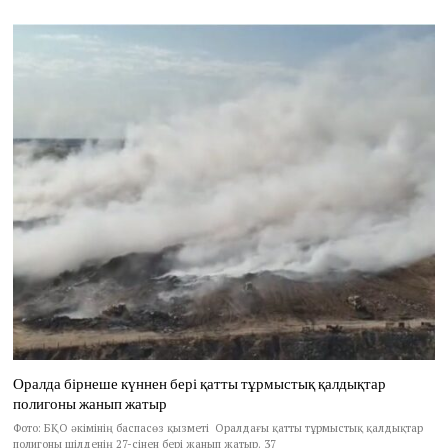
Оралда бірнеше күннен бері қатты тұрмыстық қалдықтар
полигоны жанып жатыр
Фото: БҚО әкімінің баспасөз қызметі Оралдағы қатты тұрмыстық қалдықтар
полигоны шілденің 27-сінен бері жанып жатыр. 37