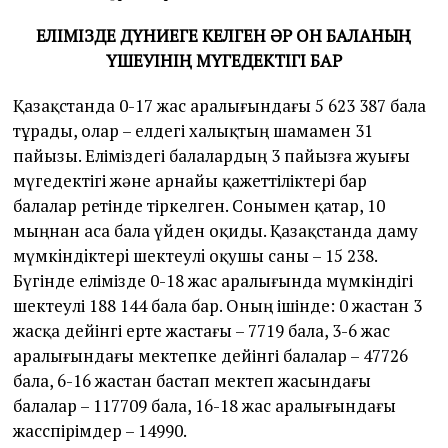
ЕЛІМІЗДЕ ДҮНИЕГЕ КЕЛГЕН ӘР ОН БАЛАНЫҢ
ҮШЕУІНІҢ МҮГЕДЕКТІГІ БАР
Қазақстанда 0-17 жас аралығындағы 5 623 387 бала
тұрады, олар – елдегі халықтың шамамен 31
пайызы. Еліміздегі балалардың 3 пайызға жуығы
мүгедектігі және арнайы қажеттіліктері бар
балалар ретінде тіркелген. Сонымен қатар, 10
мыңнан аса бала үйден оқиды. Қазақстанда даму
мүмкiндiктерi шектеулi оқушы саны – 15 238.
Бүгінде елімізде 0-18 жас аралығында мүмкіндігі
шектеулі 188 144 бала бар. Оның ішінде: 0 жастан 3
жасқа дейінгі ерте жастағы – 7719 бала, 3-6 жас
аралығындағы мектепке дейінгі балалар – 47726
бала, 6-16 жастан бастап мектеп жасындағы
балалар – 117709 бала, 16-18 жас аралығындағы
жасөспірімдер – 14990.