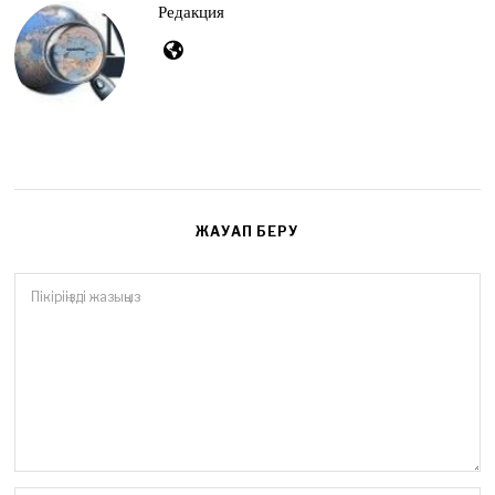
2
Редакция
0
2
6
ЖАУАП БЕРУ