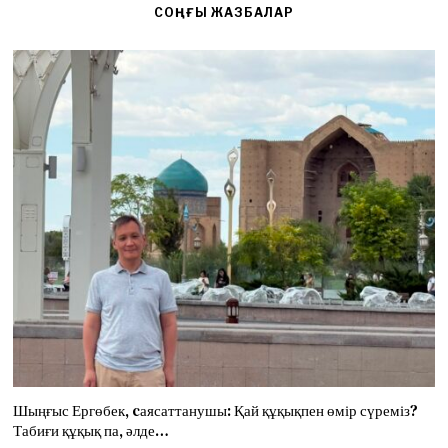
СОҢҒЫ ЖАЗБАЛАР
Шыңғыс Ергөбек, cаясаттанушы: Қай құқықпен өмір сүреміз?
Табиғи құқық па, әлде…