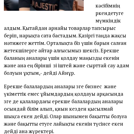
кәсібімнің
өркендетуге
мүмкіндік
алдым. Қытайдан арнайы товарлар тапсырыс
беріп, нарықта сата бастадым. Қазіргі таңда жақсы
нәтижеге жеттім. Орталықта біз үшін барын салған
жетекшілерге айтар алғысымыз шексіз. Ерекше
баланың аналары үшін қолдау маңызды екенін
және ана ең бірінші өзі іштей және сырттай сау адам
болуын ұқтым,- дейді Айнұр.
Ерекше балалардың аналары өзге бизнес және
үкіметтік емес ұйымдардың қолдауы арқасында
өзге де қалалардағы ерекше балалардың аналары
осындай білім алып, қиын кезден қысылмай
шықса екен дейді. Олар шынымен бақытты болуға
және бақытты етуге лайықты екенін түсінсе екен
дейді ана жүректері.