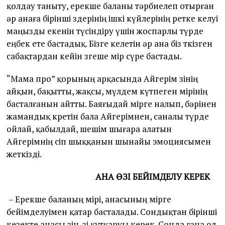
қолдау таныту, ерекше баланы тәрбиелеп отырған
әр анаға бірінші өздерінің ішкі күйлерінің ретке келуі
маңызды екенін түсіндіру үшін жоспарлы түрде
еңбек ете бастадық. Бізге келетін әр ана біз өткізген
сабақтардан кейін өзгеше өмір сүре бастады.
“Мама про” қорының арқасында Айгерім өзінің
айқын, бақытты, жақсы, мүлдем күтпеген өмірінің
басталғанын айтты. Баяғыдай өмірге налып, бәрінен
жамандық көретін бала Айгерімнен, саналы түрде
ойлай, қабылдай, шешім шығара алатын
Айгерімнің өсіп шыққанын шынайы эмоциясымен
жеткізді.
АНА ӨЗІ БЕЙІМДЕЛУ КЕРЕК
– Ерекше баланың өмірі, анасының өмірге
бейімделуімен қатар басталады. Сондықтан бірінші
кезекте анасы өзін-өзі құтқаруы керек. Сонда ғана ол