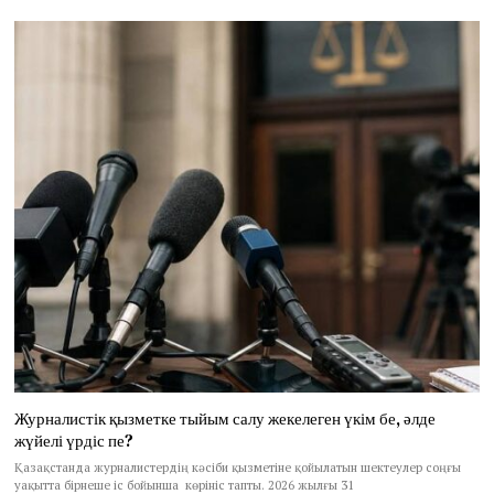
Журналистік қызметке тыйым салу жекелеген үкім бе, әлде
жүйелі үрдіс пе?
Қазақстанда журналистердің кәсіби қызметіне қойылатын шектеулер соңғы
уақытта бірнеше іс бойынша көрініс тапты. 2026 жылғы 31