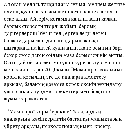
Ал оған медаль таққандағы сезімді мүлдем жеткізе
алмай, қуаныштан жылаған кезін көзіне жас алып
еске алды. Айгерім қоғамда қалыптасып қалған
барлық стереотиптерді жойып, барлық
дәрігерлердің “бүгін өледі, ертең өледі” деген
болжамдары мен диагноздарын жоққа
шығарғанына іштей қуанғанын және осының бәрі
бекер емес деген ойдың маза бермегенінін айтты.
Осындай ойлар мен өмір үшін күресіп жүрген ана
мен баланы көріп 2019 жылы “Мама про” қоғамдық
қорына қосылып, өзге де аналарға көмектесу
арқылы, баланың қоғамға керек екенін ұғындыру
үшін саналы түрде іс-әрекеттер мен бірқатар
жұмыстар жасаған.
– “Мама про” қоры “ерекше” балалардың
аналарына кәсіпкерліктің бастапқы машықтарын
үйрету арқылы, психологиялық көмек көрсету,