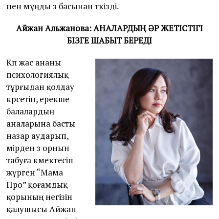
пен мұңды өз басынан өткізді.
Айжан Альжанова: АНАЛАРДЫҢ ӘР ЖЕТІСТІГІ
БІЗГЕ ШАБЫТ БЕРЕДІ
Көп жас ананы
психологиялық
тұрғыдан қолдау
көрсетіп, ерекше
балалардың
аналарына басты
назар аударып,
өмірден өз орнын
табуға көмектесіп
жүрген “Мама
Про” қоғамдық
қорының негізін
қалушысы Айжан