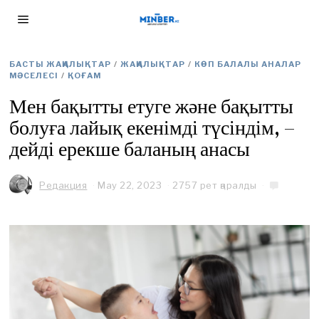
БАСТЫ ЖАҢАЛЫҚТАР
/
ЖАҢАЛЫҚТАР
/
КӨП БАЛАЛЫ АНАЛАР
МӘСЕЛЕСІ
/
ҚОҒАМ
Мен бақытты етуге және бақытты
болуға лайық екенімді түсіндім, –
дейді ерекше баланың анасы
Редакция
May 22, 2023
M
2757 рет қаралды
a
y
2
2
,
2
0
2
3