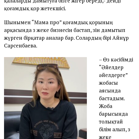
қалаларды дамытуға бізге жігер береді,- дейді
қоғамдық қор жетекшісі.
Шынымен “Мама про” қоғамдық қорының
арқасында өз жеке бизнесін бастап, өзін дамытып
жүрген бірқатар аналар бар. Солардың бірі Айнұр
Сарсенбаева.
– Өз кәсібімді
“Әйелдер
әйелдерге”
жобасы
аясында
бастадым.
Жоба
барысында
толықтай
білім алып, өз
жеке