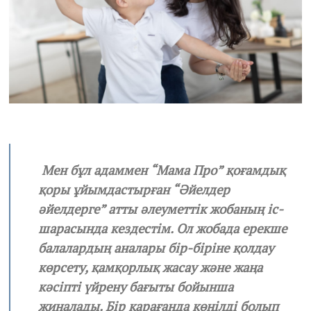
Мен бұл адаммен “Мама Про” қоғамдық
қоры ұйымдастырған “Әйелдер
әйелдерге” атты әлеуметтік жобаның іс-
шарасында кездестім. Ол жобада ерекше
балалардың аналары бір-біріне қолдау
көрсету, қамқорлық жасау және жаңа
кәсіпті үйрену бағыты бойынша
жиналады. Бір қарағанда көңілді болып