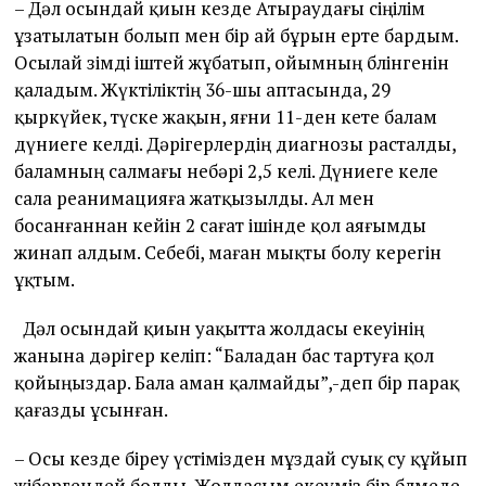
– Дәл осындай қиын кезде Атыраудағы сіңілім
ұзатылатын болып мен бір ай бұрын ерте бардым.
Осылай өзімді іштей жұбатып, ойымның бөлінгенін
қаладым. Жүктіліктің 36-шы аптасында, 29
қыркүйек, түске жақын, яғни 11-ден кете балам
дүниеге келді. Дәрігерлердің диагнозы расталды,
баламның салмағы небәрі 2,5 келі. Дүниеге келе
сала реанимацияға жатқызылды. Ал мен
босанғаннан кейін 2 сағат ішінде қол аяғымды
жинап алдым. Себебі, маған мықты болу керегін
ұқтым.
Дәл осындай қиын уақытта жолдасы екеуінің
жанына дәрігер келіп: “Баладан бас тартуға қол
қойыңыздар. Бала аман қалмайды”,-деп бір парақ
қағазды ұсынған.
– Осы кезде біреу үстімізден мұздай суық су құйып
жібергендей болды. Жолдасым екеуміз бір бөлмеде