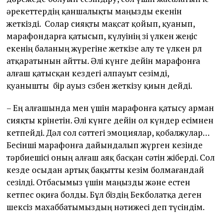
әрекеттердің қаншалықты маңызды екенін
жеткізді. Солар сияқты мақсат қойып, қуанып,
марафондарға қатысып, күлуінің өзі үлкен жеңіс
екенің баланың жүрегіне жеткізе алу өте үлкен рөл
атқаратынын айтты. Әлі күнге дейін марафонға
алғаш қатысқан кездегі алпауыт сезімді,
қуанышты бір ауыз сөзбен жеткізу қиын дейді.
– Ең алғашында мен үшін марафонға қатысу арман
сияқты көрінетін. Әлі күнге дейін ол күндер есімнен
кетпейді. Дәл сол сәттегі эмоциялар, қобалжулар…
Бесінші марафонға дайындалып жүрген кезінде
тәрбиешісі оның алғаш аяқ басқан сәтін жіберді. Сол
кезде осыдан артық бақытты кезім болмағандай
сезілді. Отбасымыз үшін маңызды және естен
кетпес оқиға болды. Бұл біздің Бекболатқа деген
шексіз махаббатымыздың нәтижесі деп түсіндім.