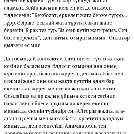
бөлмесіне кірмей тұрып, бар күшімді жинап
аламын. Кейін қасына келген кезде онымен
тілдесемін: “Бекболат, еркелеп жата берме тұррр…
тұрр. Әзірше осылай жата тұруға саған шанс
беремін. Бірақ тез тұр. Біз сені күтіп жатырмыз. Сен
бізге керексің”,-деп айтып отыратынмын. Оның әр
қылығы есімде.
Дәл осындай жансақтау бөлімінде ес-түссіз жатқан
кезінде баласымен тілдесіп отырған ана оның
күлгенін көріп, бала ана жүрегіндегі махаббат пен
сенімді және оны осы жақта күтетін адам бар
екенін жан жүрегімен сезіп жатқанына сенген.
Осылайша ол әр қалың ұйқыға кеткен сәтінде
баласымен сөйлесу арқылы да керек екенін,
маңызды екенін түсіндірген. Айгерім жалпы ата-
ананың сенім мен махаббаты, көрсететін қолдауы
маңызды деп есептейді. Адамдармен тең
дәрежеде болуын сезіндіру, сол үшін жасалатын іс-