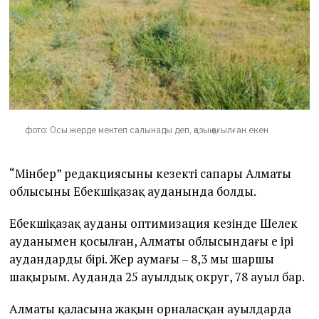
фото: Осы жерде мектеп салынады деп, қазық қағылған екен
“Мінбер” редакциясының кезекті сапары Алматы
облысының Еңбекшіқазақ ауданында болды.
Еңбекшіқазақ ауданы оптимизация кезінде Шелек
ауданымен қосылған, Алматы облысындағы ең ірі
аудандардың бірі. Жер аумағы – 8,3 мың шаршы
шақырым. Ауданда 25 ауылдық округ, 78 ауыл бар.
Алматы қаласына жақын орналасқан ауылдарда