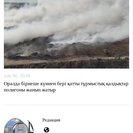
6
July 30, 2026
Оралда бірнеше күннен бері қатты тұрмыстық қалдықтар
полигоны жанып жатыр
Редакция