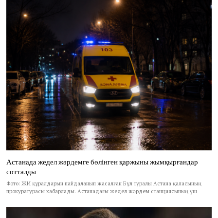
Астанада жедел жәрдемге бөлінген қаржыны жымқырғандар
сотталды
Фото: ЖИ құралдарын пайдаланып жасалған Бұл туралы Астана қаласының
прокуратурасы хабарлады. Астанадағы жедел жәрдем станциясының үш