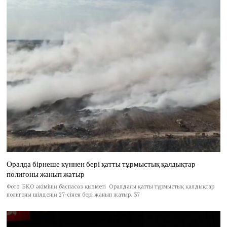
Оралда бірнеше күннен бері қатты тұрмыстық қалдықтар
полигоны жанып жатыр
Фото: БҚО әкімінің баспасөз қызметі Оралдағы қатты тұрмыстық қалдықтар
полигоны шілденің 27-сінен бері жанып жатыр. 37