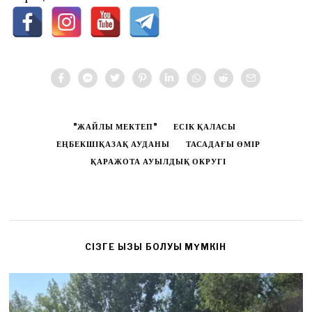
"ЖАЙЛЫ МЕКТЕП"
ЕСІК ҚАЛАСЫ
ЕҢБЕКШІҚАЗАҚ АУДАНЫ
ТАСАДАҒЫ ӨМІР
ҚАРАЖОТА АУЫЛДЫҚ ОКРУГІ
CІЗГЕ ҚЫЗЫҚ БОЛУЫ МҮМКІН