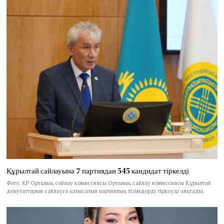
Құрылтай сайлауына 7 партиядан 545 кандидат тіркелді
Фото: ҚР Орталық сайлау комиссиясы Орталық сайлау комиссиясы Құрылтай
депутаттарын сайлауға қатысатын партиялық тізімдерді тіркеуді аяқтады.