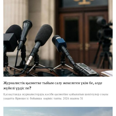
Журналистік қызметке тыйым салу жекелеген үкім бе, әлде
жүйелі үрдіс пе?
Қазақстанда журналистердің кәсіби қызметіне қойылатын шектеулер соңғы
уақытта бірнеше іс бойынша көрініс тапты. 2026 жылғы 31