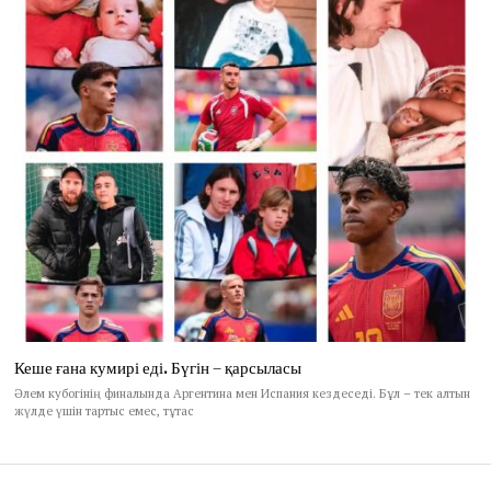
Кеше ғана кумирі еді. Бүгін – қарсыласы
Әлем кубогінің финалында Аргентина мен Испания кездеседі. Бұл – тек алтын
жүлде үшін тартыс емес, тұтас