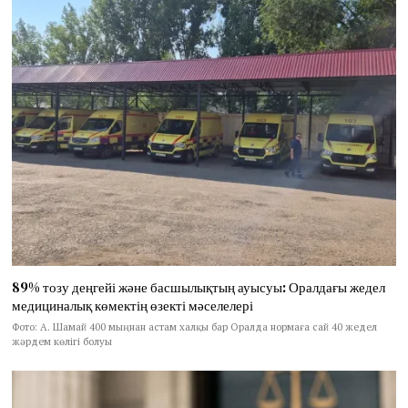
89% тозу деңгейі және басшылықтың ауысуы: Оралдағы жедел
медициналық көмектің өзекті мәселелері
Фото: А. Шамай 400 мыңнан астам халқы бар Оралда нормаға сай 40 жедел
жәрдем көлігі болуы