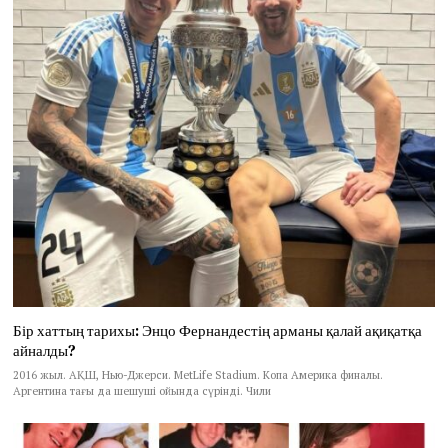
Бір хаттың тарихы: Энцо Фернандестің арманы қалай ақиқатқа
айналды?
2016 жыл. АҚШ, Нью-Джерси. MetLife Stadium. Копа Америка финалы.
Аргентина тағы да шешуші ойында сүрінді. Чили