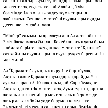
салынып жатыр. Ауыл тұрғындары балаларын осы
мектепте оқытқысы келеді. Алайда, білім
бөліміндегілер онда жөндеу жұмыстарына
жабылатын Сәтпаев мектебінің оқушылары оқиды
деген шешім қабылдаған.
“Мінбер” ұжымының араласуымен Алматы облысы
Білім басқармасы Әлихан Бөкейхан атындағы биыл
пайдаға берілгелі жатқан жаңа мектепте “Қыпшақ”
саяжайының оқушыларына оқуға рұқсат бергендігін
мәлімдеді.
Ал “Қаражота” ауылдық округіне Сарыбұлақ,
Ақтоған және Қаражота ауылдары қарайды. Үш
ауылдың арасы 5-10 шақырымдай. Сарыбұлақ пен
Ақтоғанда типтік мектеп жоқ. Ауыл тұрғындарына
жоғарыдағы шенділер мектеп салып береміз деп
жиырма жыл бойы уәде берумен келеді екен.
Былтыр тіпті мектеп салынатын орын белгіленіп,