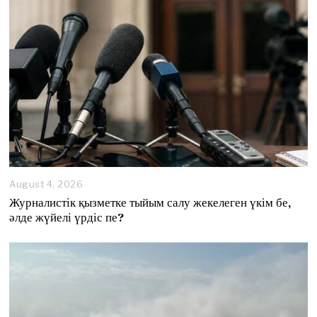
August 4, 2026
A
u
Журналистік қызметке тыйым салу жекелеген үкім бе,
g
әлде жүйелі үрдіс пе?
u
s
t
4
,
2
0
2