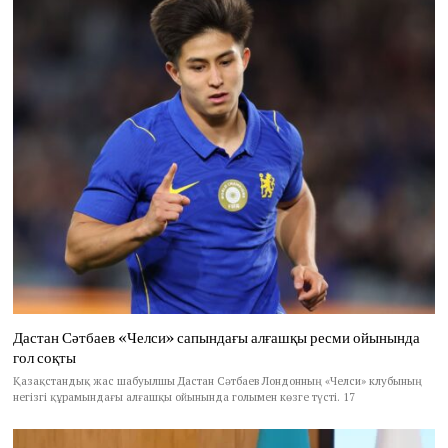
Дастан Сәтбаев «Челси» сапындағы алғашқы ресми ойынында
гол соқты
Қазақстандық жас шабуылшы Дастан Сәтбаев Лондонның «Челси» клубының
негізгі құрамындағы алғашқы ойынында голымен көзге түсті. 17