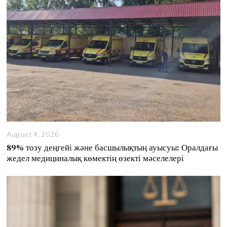
August 4, 2026
89% тозу деңгейі және басшылықтың ауысуы: Оралдағы
жедел медициналық көмектің өзекті мәселелері