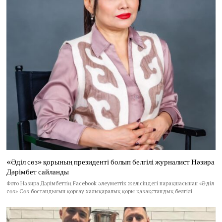
«Әділ сөз» қорының президенті болып белгілі журналист Нәзира
Дәрімбет сайланды
Фото Нәзира Дәрімбеттің Facebook әлеуметтік желісіндегі парақшасынан «Әділ
сөз» Сөз бостандығын қорғау халықаралық қоры қазақстандық белгілі