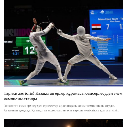
Тарихи жетістік! Қазақстан ерлер құрамасы семсерлесуден әлем
чемпионы атанды
Гонконгте семсерлесуден ересектер арасындағы әлем чемпионаты өтуде.
Аталмыш додада Қазақстан ерлер құрамасы тарихи жетістікке қол жеткізіп,