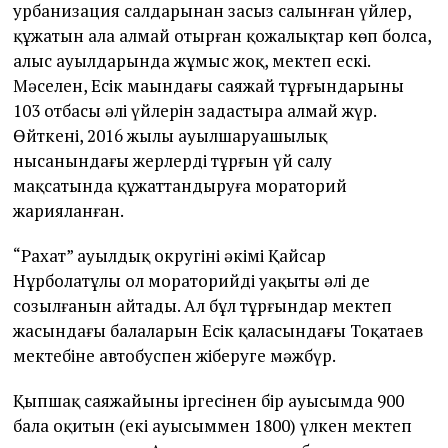
урбанизация салдарынан заңсыз салынған үйлер,
құжатын ала алмай отырған қожалықтар көп болса,
алыс ауылдарында жұмыс жоқ, мектеп ескі.
Мәселен, Есік маңындағы саяжай тұрғындарының
103 отбасы әлі үйлерін заңдастыра алмай жүр.
Өйткені, 2016 жылы ауылшаруашылық
нысанындағы жерлерді тұрғын үй салу
мақсатында құжаттандыруға мораторий
жарияланған.
“Рахат” ауылдық округінің әкімі Қайсар
Нұрболатұлы ол мораторийдің уақыты әлі де
созылғанын айтады. Ал бұл тұрғындар мектеп
жасындағы балаларын Есік қаласындағы Тоқатаев
мектебіне автобуспен жіберуге мәжбүр.
Қыпшақ саяжайының іргесінен бір ауысымда 900
бала оқитын (екі ауысыммен 1800) үлкен мектеп