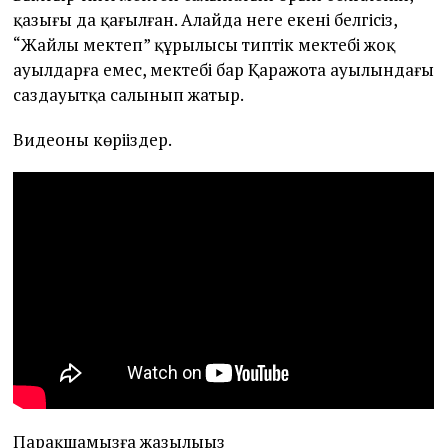
қазығы да қағылған. Алайда неге екені белгісіз,
“Жайлы мектеп” құрылысы типтік мектебі жоқ
ауылдарға емес, мектебі бар Қаражота ауылындағы
саздауытқа салынып жатыр.
Видеоны көріңіздер.
Парақшамызға жазылыңыз