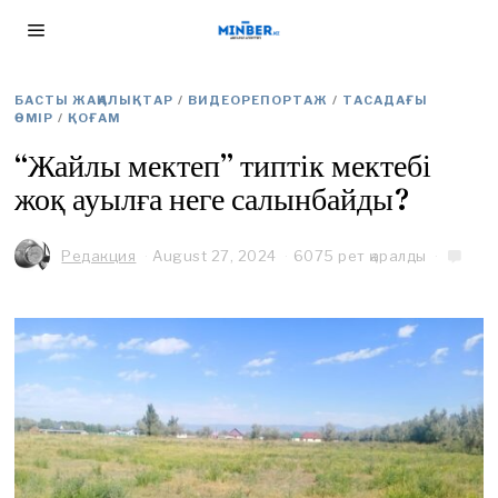
БАСТЫ ЖАҢАЛЫҚТАР
/
ВИДЕОРЕПОРТАЖ
/
ТАСАДАҒЫ
ӨМІР
/
ҚОҒАМ
“Жайлы мектеп” типтік мектебі
жоқ ауылға неге салынбайды?
Редакция
August 27, 2024
A
6075 рет қаралды
u
g
u
s
t
2
7
,
2
0
2
4