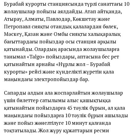
Бурабай курорты станциясында түрлі санаттағы 10
жолаушылар пойызы аялдайды. Атап айтқанда,
Атырау, Алматы, Павлодар, Көкшетау және
Петропавл сияқты отандық қалалардан бөлек,
Мәскеу, Қазан және Омбы сияқты халықаралық
бағыттардағы пойыздар осы станция арқылы
қатынайды. Олардың арасында жолаушыларға
танымал «Talgo» пойыздары, аптасына бес рет
қатынайтын арнайы «Нұрлы жол – Бурабай
курорты» рейсі және күнделікті жүретін қала
маңындағы электропойыздар бар.
Сапарды алдын ала жоспарлайтын жолаушылар
үшін билеттер сатылымы алыс қашықтыққа
қатынайтын пойыздарға 45 тәулік бұрын, ал қала
маңындағы пойыздарға 10 тәулік бұрын ашылады
және пойыз жөнелтілуге 10 минут қалғанда
тоқтатылады. Жол жүру құжаттарын ресми