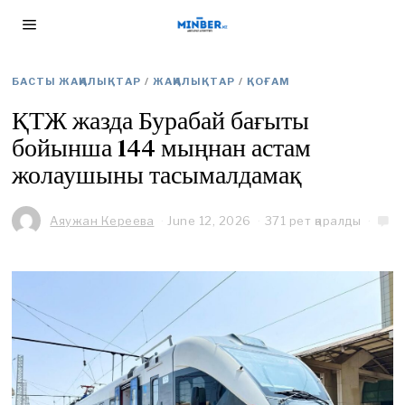
БАСТЫ ЖАҢАЛЫҚТАР
/
ЖАҢАЛЫҚТАР
/
ҚОҒАМ
ҚТЖ жазда Бурабай бағыты
бойынша 144 мыңнан астам
жолаушыны тасымалдамақ
Аяужан Кереева
June 12, 2026
J
371 рет қаралды
u
n
e
1
2
,
2
0
2
6