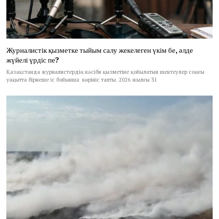
Журналистік қызметке тыйым салу жекелеген үкім бе, әлде
жүйелі үрдіс пе?
Қазақстанда журналистердің кәсіби қызметіне қойылатын шектеулер соңғы
уақытта бірнеше іс бойынша көрініс тапты. 2026 жылғы 31