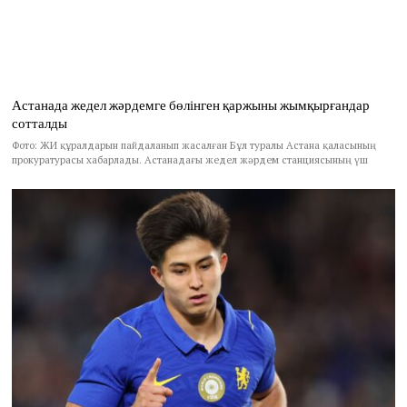
Астанада жедел жәрдемге бөлінген қаржыны жымқырғандар
сотталды
Фото: ЖИ құралдарын пайдаланып жасалған Бұл туралы Астана қаласының
прокуратурасы хабарлады. Астанадағы жедел жәрдем станциясының үш