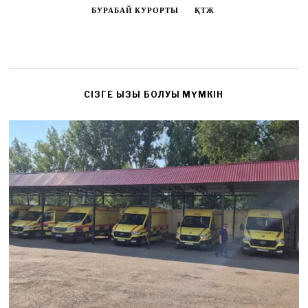
БУРАБАЙ КУРОРТЫ
ҚТЖ
CІЗГЕ ҚЫЗЫҚ БОЛУЫ МҮМКІН