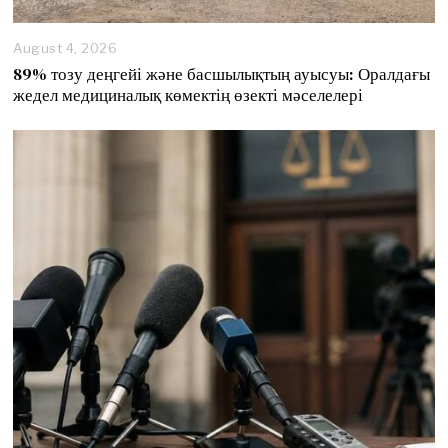
August 4, 2026
89% тозу деңгейі және басшылықтың ауысуы: Оралдағы
жедел медициналық көмектің өзекті мәселелері