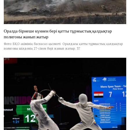
Оралда бірнеше күннен бері қатты тұрмыстық қалдықтар
полигоны жанып жатыр
Фото: БҚО әкімінің баспасөз қызметі Оралдағы қатты тұрмыстық қалдықтар
полигоны шілденің 27-сінен бері жанып жатыр. 37