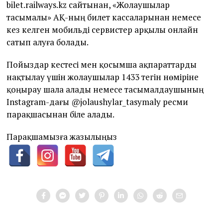
bilet.railways.kz сайтынан, «Жолаушылар
тасымалы» АҚ-ның билет кассаларынан немесе
кез келген мобильді сервистер арқылы онлайн
сатып алуға болады.
Пойыздар кестесі мен қосымша ақпараттарды
нақтылау үшін жолаушылар 1433 тегін нөміріне
қоңырау шала алады немесе тасымалдаушының
Instagram-дағы @jolaushylar_tasymaly ресми
парақшасынан біле алады.
Парақшамызға жазылыңыз