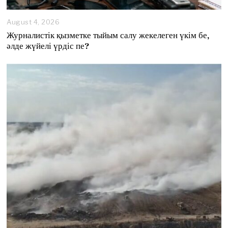
August 4, 2026
A
u
Журналистік қызметке тыйым салу жекелеген үкім бе,
g
әлде жүйелі үрдіс пе?
u
s
t
4
,
2
0
2
6