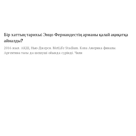
Бір хаттың тарихы: Энцо Фернандестің арманы қалай ақиқатқа
айналды?
2016 жыл. АҚШ, Нью-Джерси. MetLife Stadium. Копа Америка финалы.
Аргентина тағы да шешуші ойында сүрінді. Чили