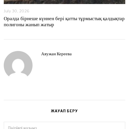
July 30, 2026
Оралда бірнеше күннен бері қатты тұрмыстық қалдықтар
полигоны жанып жатыр
Аяужан Кереева
ЖАУАП БЕРУ