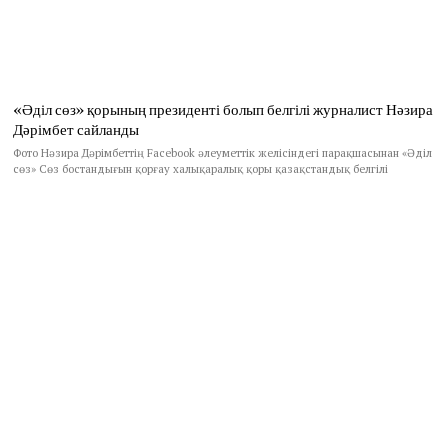
«Әділ сөз» қорының президенті болып белгілі журналист Нәзира
Дәрімбет сайланды
Фото Нәзира Дәрімбеттің Facebook әлеуметтік желісіндегі парақшасынан «Әділ
сөз» Сөз бостандығын қорғау халықаралық қоры қазақстандық белгілі