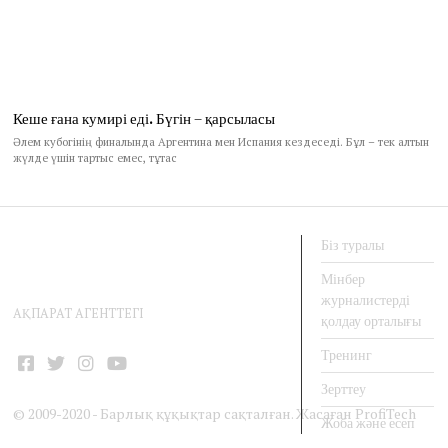
Кеше ғана кумирі еді. Бүгін – қарсыласы
Әлем кубогінің финалында Аргентина мен Испания кездеседі. Бұл – тек алтын
жүлде үшін тартыс емес, тұтас
Біз туралы
Мінбер
журналистерді
АҚПАРАТ АГЕНТТЕГІ
қолдау орталығы
Тренинг
Facebook
Twitter
Instagram
YouTube
Зерттеу
© 2009-2020 - Барлық құқықтар сақталған. Жасаған
ProfiTech
Жоба және есеп