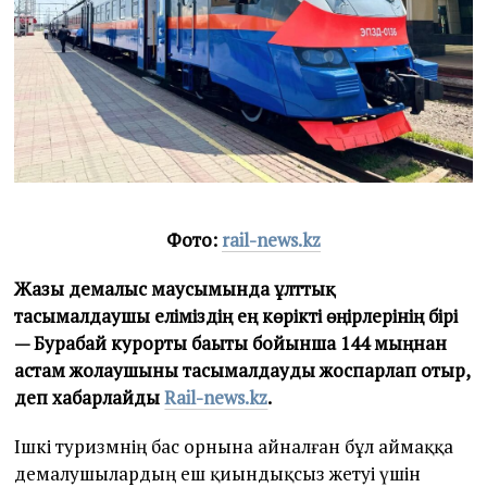
Фото:
rail-news.kz
Жазғы демалыс маусымында ұлттық
тасымалдаушы еліміздің ең көрікті өңірлерінің бірі
— Бурабай курорты бағыты бойынша 144 мыңнан
астам жолаушыны тасымалдауды жоспарлап отыр,
деп хабарлайды
Rail-news.kz
.
Ішкі туризмнің бас орнына айналған бұл аймаққа
демалушылардың еш қиындықсыз жетуі үшін