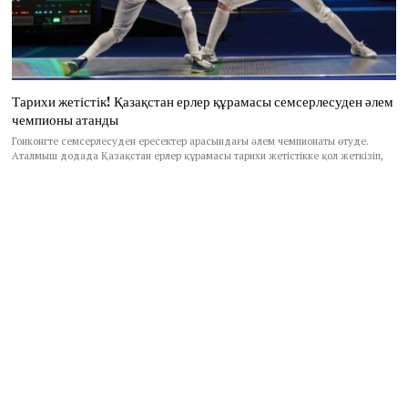
Тарихи жетістік! Қазақстан ерлер құрамасы семсерлесуден әлем
чемпионы атанды
Гонконгте семсерлесуден ересектер арасындағы әлем чемпионаты өтуде.
Аталмыш додада Қазақстан ерлер құрамасы тарихи жетістікке қол жеткізіп,