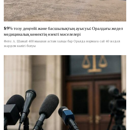
89% тозу деңгейі және басшылықтың ауысуы: Оралдағы жедел
медициналық көмектің өзекті мәселелері
Фото: А. Шамай 400 мыңнан астам халқы бар Оралда нормаға сай 40 жедел
жәрдем көлігі болуы