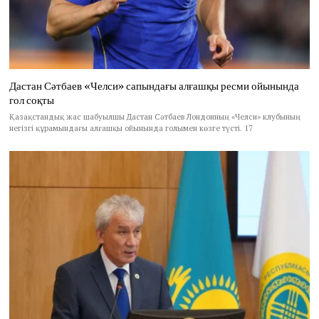
Дастан Сәтбаев «Челси» сапындағы алғашқы ресми ойынында
гол соқты
Қазақстандық жас шабуылшы Дастан Сәтбаев Лондонның «Челси» клубының
негізгі құрамындағы алғашқы ойынында голымен көзге түсті. 17