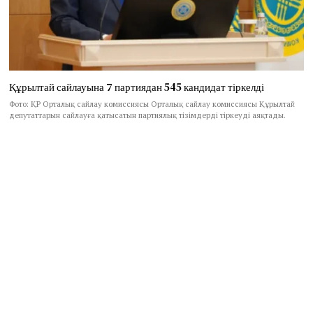
Құрылтай сайлауына 7 партиядан 545 кандидат тіркелді
Фото: ҚР Орталық сайлау комиссиясы Орталық сайлау комиссиясы Құрылтай
депутаттарын сайлауға қатысатын партиялық тізімдерді тіркеуді аяқтады.