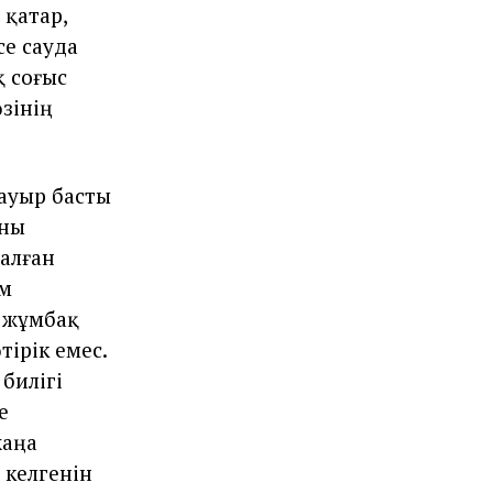
 қатар,
се сауда
қ соғыс
өзінің
 ауыр басты
аны
салған
әм
ы жұмбақ
тірік емес.
 билігі
е
жаңа
 келгенін