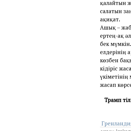
қалайтын ж
салатын за
ақиқат.
Ашық – жаб
ертең-ақ ә
бек мүмкін.
елдерінің 
көзбен бақ
кідіріс жа
үкіметінің
жасап көрс
Трамп тіл
Гренланди