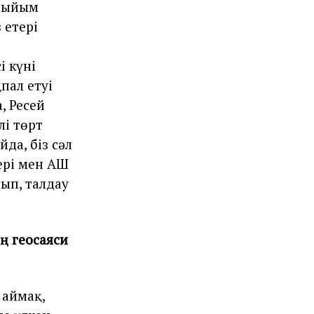
 тыйым
 етері
і күні
пал етуі
, Ресей
лі төрт
да, біз сәл
ері мен АҚШ
ып, талдау
ң геосаяси
 аймақ,