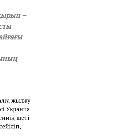
қырып –
сты
айғағы
сының
алға жылжу
сі Украина
еңнің шеті
ейіліп,