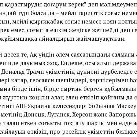
п қарастыруды доғаруы керек” деп мәлімдеумен
ндай түрі болса да – мейлі тарифтік соғыс неме
сын, мейлі қырғиқабақ соғыс немесе қоян қолты
рек емес, соғыста ешкім жеңіске жетпейді деп с
рқұйымшаққа айналдырып жаймашуақтаған.
й десек те, Ақ үйдің әлем саясатындағы салмағы
нінде дауымыз жоқ. Ендеше, осы алып держав
н Дональд Трамп үкіметінің дүниені дүрбелеңге 
ері қатар, геосаяси шешімдері, көршілерімен һ
ына бірде ішін, бірде сыртын берген құбылмал
 жұрттың көңілін алаң елең еткізіп қойғаны да ө
бүгінгі АҚШ-Украина келіссөздері бойынша Мәскеу
іметінің Донецк, Луганск, Херсон және Запорожь
 талап еткен соғысты тоқтату шарты мен елде 
айлауын өткізіп, про-ресейлік үкіметтің билікке