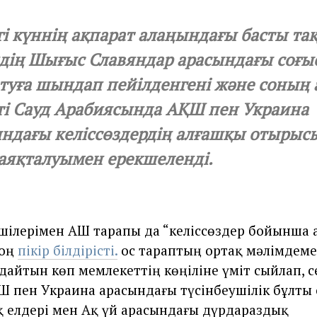
гі күннің ақпарат алаңындағы басты та
дің Шығыс Славяндар арасындағы соғы
туға шындап пейілденгені және соның 
ті Сауд Арабиясында АҚШ пен Украина
ындағы келіссөздердің алғашқы отыры
 аяқталуымен ерекшеленді.
шілерімен АҚШ тарапы да “келіссөздер бойынша 
 оң
пікір білдірісті.
Қос тараптың ортақ мәлімдеме
дайтын көп мемлекеттің көңіліне үміт сыйлап, с
ҚШ пен Украина арасындағы түсінбеушілік бұлты с
қ елдері мен Ақ үй арасындағы дүрдараздық