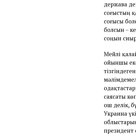
держава де
соғыстың қа
соғысы бол
болсын – ке
соңын сиы
Мейлі қала
ойыншы еке
тізгіндеге
мәлімдемел
одақтастар
саясаты көп
Қош делік, 
Украина үк
облыстарын
президент с