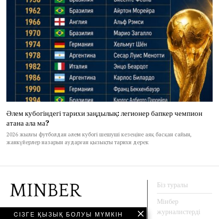
Әлем кубогіндегі тарихи заңдылық: легионер бапкер чемпион
атана ала ма?
2026 жылғы футболдан әлем кубогі шешуші кезеңіне аяқ басқан сайын,
жанкүйерлер назарын аударған қызықты тарихи дерек
Біз туралы
Мінбер
журналистерді
CІЗГЕ ҚЫЗЫҚ БОЛУЫ МҮМКІН
АҚПАРАТ АГЕНТТЕГІ