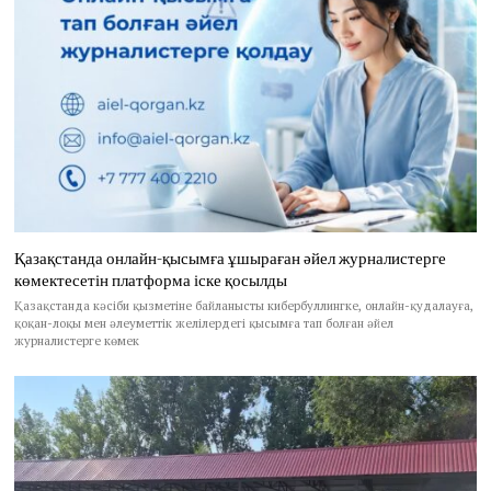
Қазақстанда онлайн-қысымға ұшыраған әйел журналистерге
көмектесетін платформа іске қосылды
Қазақстанда кәсіби қызметіне байланысты кибербуллингке, онлайн-қудалауға,
қоқан-лоқы мен әлеуметтік желілердегі қысымға тап болған әйел
журналистерге көмек