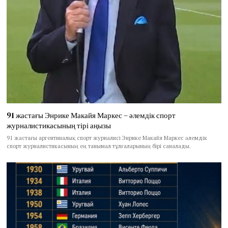
91 жастағы Энрике Макайя Маркес – әлемдік спорт
журналистикасының тірі аңызы
91 жастағы аргентиналық спорт журналисі Энрике Макайя Маркес әлемдік
спорт журналистикасының ең танымал тұлғаларының бірі саналады.