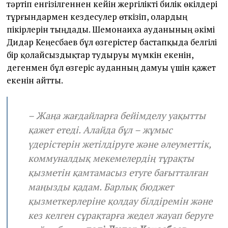
тәртіп енгізілгеннен кейін жергілікті билік өкілдері
тұрғындармен кездесулер өткізіп, олардың
пікірлерін тыңдады. Шемонаиха ауданының әкімі
Дидар Кеңесбаев бұл өзгерістер бастапқыда белгілі
бір қолайсыздықтар тудыруы мүмкін екенін,
дегенмен бұл өзгеріс ауданның дамуы үшін қажет
екенін айтты.
– Жаңа жағдайларға бейімделу уақытты
қажет етеді. Алайда бұл – жұмыс
үдерістерін жетілдіруге және әлеуметтік,
коммуналдық мекемелердің тұрақты
қызметін қамтамасыз етуге бағытталған
маңызды қадам. Барлық бюджет
қызметкерлеріне қолдау білдіремін және
кез келген сұрақтарға жедел жауап беруге