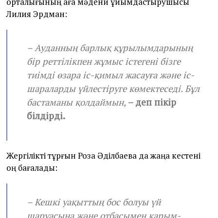
орталығының аға мәдени ұйымдастырушысы
Лилия Эрдман:
– Ауданның барлық құрылымдарының
бір реттілікпен жұмыс істегені бізге
тиімді өзара іс-қимыл жасауға және іс-
шараларды үйлестіруге көмектеседі. Бұл
бастаманы қолдаймын,
– деп пікір
білдірді.
Жергілікті тұрғын Роза Әділбаева да жаңа кестені
оң бағалады:
– Кешкі уақыттың бос болуы үй
шаруасына және отбасымен қарым-