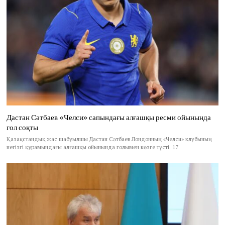
Дастан Сәтбаев «Челси» сапындағы алғашқы ресми ойынында
гол соқты
Қазақстандық жас шабуылшы Дастан Сәтбаев Лондонның «Челси» клубының
негізгі құрамындағы алғашқы ойынында голымен көзге түсті. 17