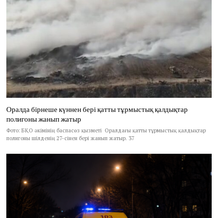
Оралда бірнеше күннен бері қатты тұрмыстық қалдықтар
полигоны жанып жатыр
Фото: БҚО әкімінің баспасөз қызметі Оралдағы қатты тұрмыстық қалдықтар
полигоны шілденің 27-сінен бері жанып жатыр. 37