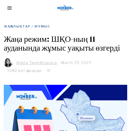
ЖАҢАЛЫҚТАР
/
ЖҰМЫС
Жаңа режим: ШҚО-ның 11
ауданында жұмыс уақыты өзгерді
Amina Temirkhanova
March 19, 2025
A
p
5182 рет қаралды
r
i
l
2
7
,
2
0
2
5