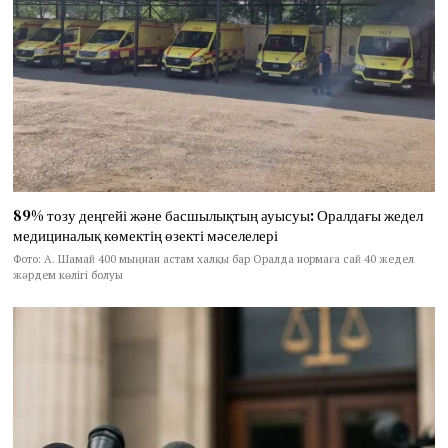
89% тозу деңгейі және басшылықтың ауысуы: Оралдағы жедел
медициналық көмектің өзекті мәселелері
Фото: А. Шамай 400 мыңнан астам халқы бар Оралда нормаға сай 40 жедел
жәрдем көлігі болуы