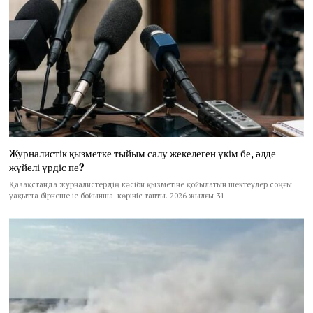
Журналистік қызметке тыйым салу жекелеген үкім бе, әлде
жүйелі үрдіс пе?
Қазақстанда журналистердің кәсіби қызметіне қойылатын шектеулер соңғы
уақытта бірнеше іс бойынша көрініс тапты. 2026 жылғы 31