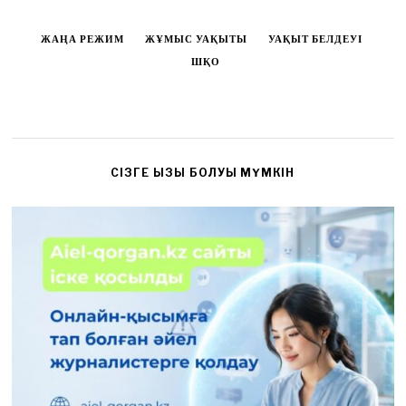
ЖАҢА РЕЖИМ
ЖҰМЫС УАҚЫТЫ
УАҚЫТ БЕЛДЕУІ
ШҚО
CІЗГЕ ҚЫЗЫҚ БОЛУЫ МҮМКІН