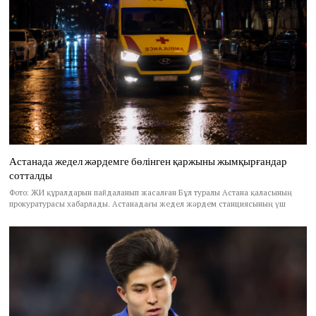
Астанада жедел жәрдемге бөлінген қаржыны жымқырғандар
сотталды
Фото: ЖИ құралдарын пайдаланып жасалған Бұл туралы Астана қаласының
прокуратурасы хабарлады. Астанадағы жедел жәрдем станциясының үш