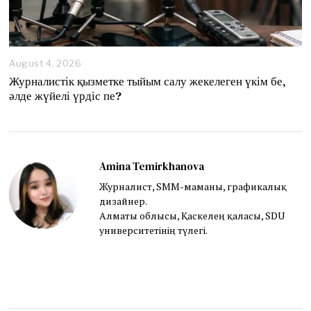
August 4, 2026
A
u
Журналистік қызметке тыйым салу жекелеген үкім бе,
g
әлде жүйелі үрдіс пе?
u
s
t
4
,
2
Amina Temirkhanova
0
Журналист, SMM-маманы, графикалық
2
дизайнер.
6
Алматы облысы, Қаскелең қаласы, SDU
университетінің түлегі.