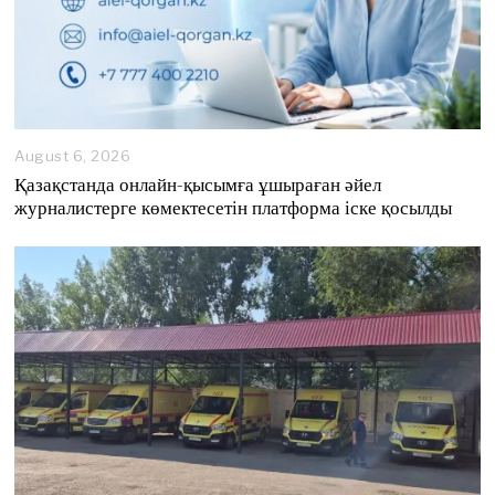
August 6, 2026
A
u
Қазақстанда онлайн-қысымға ұшыраған әйел
g
журналистерге көмектесетін платформа іске қосылды
u
s
t
6
,
2
0
2
6