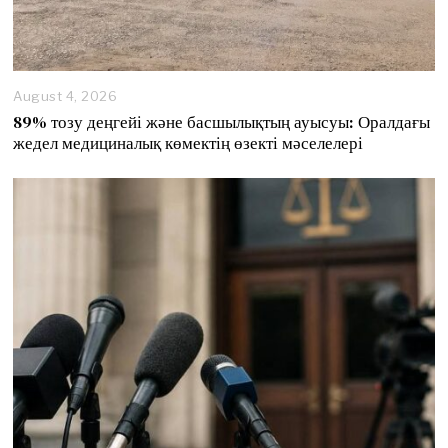
August 4, 2026
89% тозу деңгейі және басшылықтың ауысуы: Оралдағы
жедел медициналық көмектің өзекті мәселелері