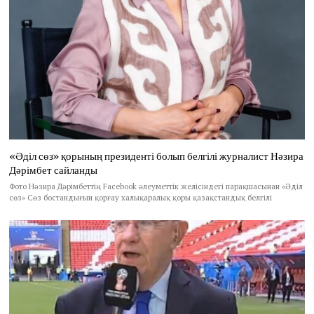
«Әділ сөз» қорының президенті болып белгілі журналист Нәзира
Дәрімбет сайланды
Фото Нәзира Дәрімбеттің Facebook әлеуметтік желісіндегі парақшасынан «Әділ
сөз» Сөз бостандығын қорғау халықаралық қоры қазақстандық белгілі