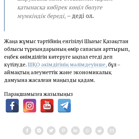
қатынасқа көбірек көңіл бөлуге
мүмкіндік береді,
– деді ол.
Жаңа жұмыс тәртібінің енгізілуі Шығыс Қазақстан
облысы тұрғындарының өмір сапасын арттырып,
еңбек өнімділігін көтеруге ықпал етеді деп
күтілуде.
ШҚО әкімдігінің мәлімдеуінше,
бұл –
аймақтың әлеуметтік және экономикалық
дамуына жасалған маңызды қадам.
Парақшамызға жазылыңыз