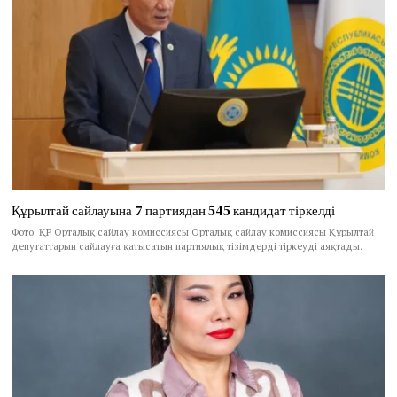
Құрылтай сайлауына 7 партиядан 545 кандидат тіркелді
Фото: ҚР Орталық сайлау комиссиясы Орталық сайлау комиссиясы Құрылтай
депутаттарын сайлауға қатысатын партиялық тізімдерді тіркеуді аяқтады.