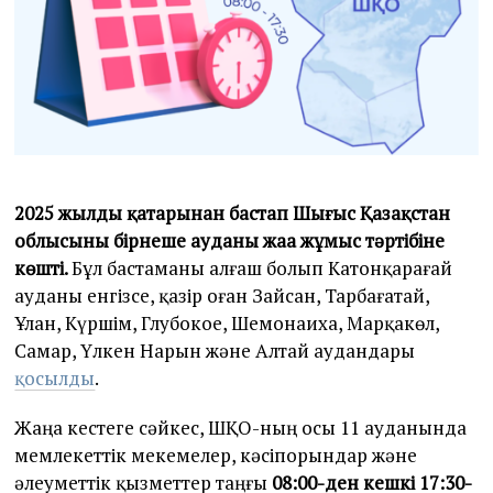
2025 жылдың қаңтарынан бастап Шығыс Қазақстан
облысының бірнеше ауданы жаңа жұмыс тәртібіне
көшті.
Бұл бастаманы алғаш болып Катонқарағай
ауданы енгізсе, қазір оған Зайсан, Тарбағатай,
Ұлан, Күршім, Глубокое, Шемонаиха, Марқакөл,
Самар, Үлкен Нарын және Алтай аудандары
қосылды
.
Жаңа кестеге сәйкес, ШҚО-ның осы 11 ауданында
мемлекеттік мекемелер, кәсіпорындар және
әлеуметтік қызметтер таңғы
08:00-ден кешкі 17:30-