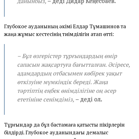
дайынбыз,
– деді Дидар Кеңесбаев.
Глубокое ауданының әкімі Елдар Тұмашинов та
жаңа жұмыс кестесінің тиімділігін атап өтті:
– Бұл өзгерістер тұрғындардың өмір
сапасын жақсартуға бағытталған. Әсіресе,
адамдардың отбасымен көбірек уақыт
өткізуіне мүмкіндік береді. Жаңа
тәртіптің еңбек өнімділігіне оң әсер
ететініне сенімдіміз,
– деді ол.
Тұрғындар да бұл бастамаға қатысты пікірлерін
білдірді. Глубокое ауданындағы демалыс