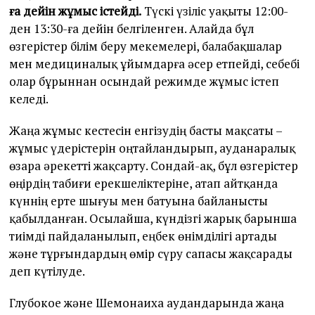
ға дейін жұмыс істейді.
Түскі үзіліс уақыты 12:00-
ден 13:30-ға дейін белгіленген. Алайда бұл
өзгерістер білім беру мекемелері, балабақшалар
мен медициналық ұйымдарға әсер етпейді, себебі
олар бұрыннан осындай режимде жұмыс істеп
келеді.
Жаңа жұмыс кестесін енгізудің басты мақсаты –
жұмыс үдерістерін оңтайландырып, ауданаралық
өзара әрекетті жақсарту. Сондай-ақ, бұл өзгерістер
өңірдің табиғи ерекшеліктеріне, атап айтқанда
күннің ерте шығуы мен батуына байланысты
қабылданған. Осылайша, күндізгі жарық барынша
тиімді пайдаланылып, еңбек өнімділігі артады
және тұрғындардың өмір сүру сапасы жақсарады
деп күтілуде.
Глубокое және Шемонаиха аудандарында жаңа