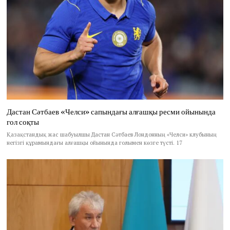
Дастан Сәтбаев «Челси» сапындағы алғашқы ресми ойынында
гол соқты
Қазақстандық жас шабуылшы Дастан Сәтбаев Лондонның «Челси» клубының
негізгі құрамындағы алғашқы ойынында голымен көзге түсті. 17