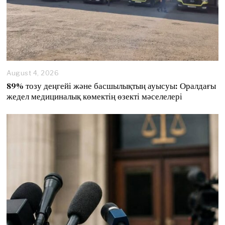
August 4, 2026
89% тозу деңгейі және басшылықтың ауысуы: Оралдағы
жедел медициналық көмектің өзекті мәселелері