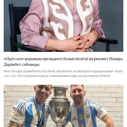
«Әділ сөз» қорының президенті болып белгілі журналист Нәзира
Дәрімбет сайланды
Фото Нәзира Дәрімбеттің Facebook әлеуметтік желісіндегі парақшасынан «Әділ
сөз» Сөз бостандығын қорғау халықаралық қоры қазақстандық белгілі