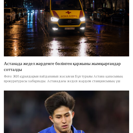
Астанада жедел жәрдемге бөлінген қаржыны жымқырғандар
сотталды
Фото: ЖИ құралдарын пайдаланып жасалған Бұл туралы Астана қаласының
прокуратурасы хабарлады. Астанадағы жедел жәрдем станциясының үш