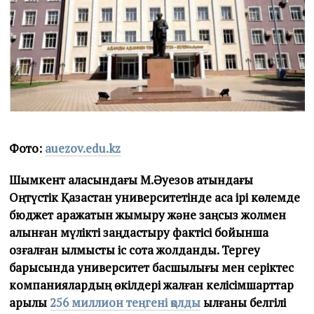
Фото:
auezov.edu.kz
Шымкент қаласындағы М.Әуезов атындағы
Оңтүстік Қазақстан университетінде аса ірі көлемде
бюджет қаражатын жымқыру және заңсыз жолмен
алынған мүлікті заңдастыру фактісі бойынша
қозғалған қылмыстық іс сотқа жолданды.
Тергеу
барысында университет басшылығы мен серіктес
компаниялардың өкілдері жалған келісімшарттар
арқылы
256 миллион теңгені қолды
қылғаны белгілі