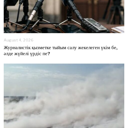
August 4, 2026
A
u
Журналистік қызметке тыйым салу жекелеген үкім бе,
g
әлде жүйелі үрдіс пе?
u
s
t
4
,
2
0
2
6