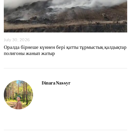
July 30, 2026
Оралда бірнеше күннен бері қатты тұрмыстық қалдықтар
полигоны жанып жатыр
Dinara Nassyr