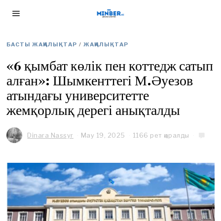
БАСТЫ ЖАҢАЛЫҚТАР
/
ЖАҢАЛЫҚТАР
«6 қымбат көлік пен коттедж сатып
алған»: Шымкенттегі М.Әуезов
атындағы университетте
жемқорлық дерегі анықталды
Dinara Nassyr
May 19, 2025
M
1166 рет қаралды
a
y
2
1
,
2
0
2
5