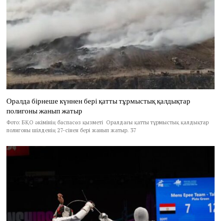
Оралда бірнеше күннен бері қатты тұрмыстық қалдықтар
полигоны жанып жатыр
Фото: БҚО әкімінің баспасөз қызметі Оралдағы қатты тұрмыстық қалдықтар
полигоны шілденің 27-сінен бері жанып жатыр. 37