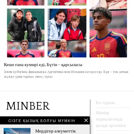
Кеше ғана кумирі еді. Бүгін – қарсыласы
Әлем кубогінің финалында Аргентина мен Испания кездеседі. Бұл – тек алтын
жүлде үшін тартыс емес, тұтас
Біз туралы
Мінбер
журналистерді
CІЗГЕ ҚЫЗЫҚ БОЛУЫ МҮМКІН
АҚПАРАТ АГЕНТТЕГІ
қолдау орталығы
Мердігер әлеуметтік