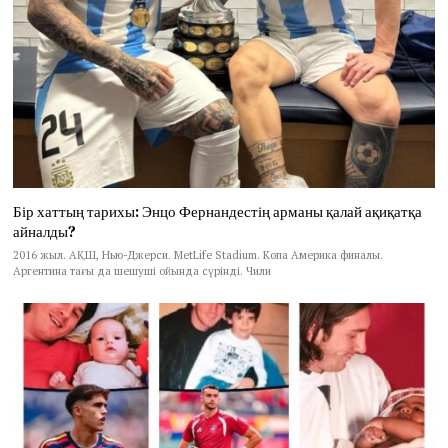
Бір хаттың тарихы: Энцо Фернандестің арманы қалай ақиқатқа
айналды?
2016 жыл. АҚШ, Нью-Джерси. MetLife Stadium. Копа Америка финалы.
Аргентина тағы да шешуші ойында сүрінді. Чили