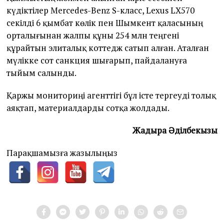
күдіктілер Mercedes-Benz S-класс, Lexus LX570
секілді 6 қымбат көлік пен Шымкент қаласының
орталығынан жалпы құны 254 млн теңгені
құрайтын элиталық коттедж сатып алған. Аталған
мүлікке сот санкция шығарып, пайдалануға
тыйым салынды.
Қаржы мониториңі агенттігі бұл істе тергеуді толық
аяқтап, материалдарды сотқа жолдады.
Жадыра Әділбекқызы
Парақшамызға жазылыңыз