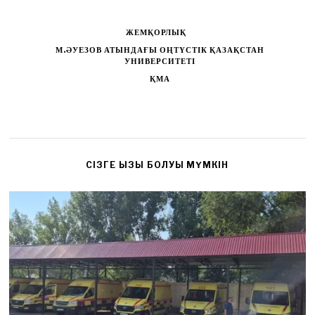
ЖЕМҚОРЛЫҚ
М.ӘУЕЗОВ АТЫНДАҒЫ ОҢТҮСТІК ҚАЗАҚСТАН
УНИВЕРСИТЕТІ
ҚМА
CІЗГЕ ҚЫЗЫҚ БОЛУЫ МҮМКІН