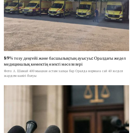
89% тозу деңгейі және басшылықтың ауысуы: Оралдағы жедел
медициналық көмектің өзекті мәселелері
Фото: А. Шамай 400 мыңнан астам халқы бар Оралда нормаға сай 40 жедел
жәрдем көлігі болуы