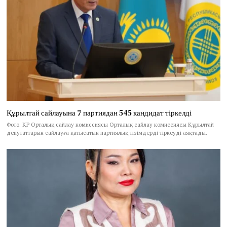
Құрылтай сайлауына 7 партиядан 545 кандидат тіркелді
Фото: ҚР Орталық сайлау комиссиясы Орталық сайлау комиссиясы Құрылтай
депутаттарын сайлауға қатысатын партиялық тізімдерді тіркеуді аяқтады.