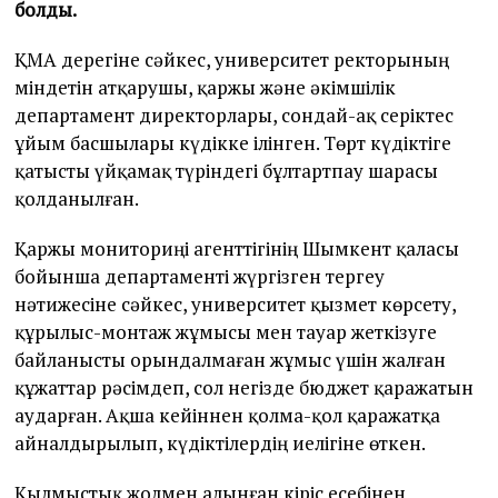
болды.
ҚМА дерегіне сәйкес, университет ректорының
міндетін атқарушы, қаржы және әкімшілік
департамент директорлары, сондай-ақ серіктес
ұйым басшылары күдікке ілінген. Төрт күдіктіге
қатысты үйқамақ түріндегі бұлтартпау шарасы
қолданылған.
Қаржы мониториңі агенттігінің Шымкент қаласы
бойынша департаменті жүргізген тергеу
нәтижесіне сәйкес, университет қызмет көрсету,
құрылыс-монтаж жұмысы мен тауар жеткізуге
байланысты орындалмаған жұмыс үшін жалған
құжаттар рәсімдеп, сол негізде бюджет қаражатын
аударған. Ақша кейіннен қолма-қол қаражатқа
айналдырылып, күдіктілердің иелігіне өткен.
Қылмыстық жолмен алынған кіріс есебінен