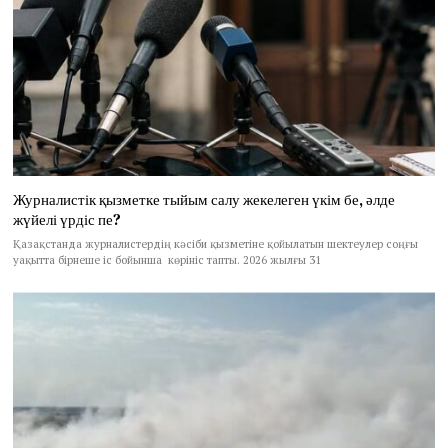
Журналистік қызметке тыйым салу жекелеген үкім бе, әлде
жүйелі үрдіс пе?
Қазақстанда журналистердің кәсіби қызметіне қойылатын шектеулер соңғы
уақытта бірнеше іс бойынша көрініс тапты. 2026 жылғы 31