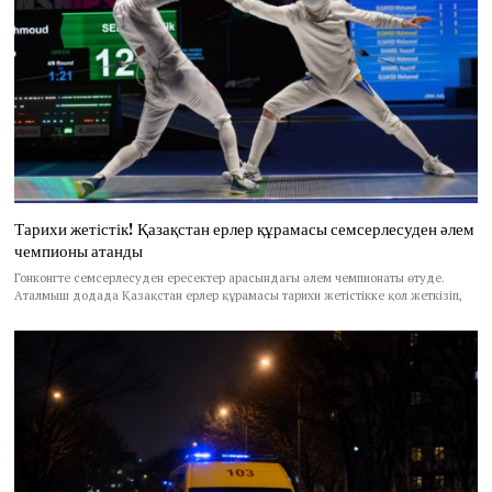
Тарихи жетістік! Қазақстан ерлер құрамасы семсерлесуден әлем
чемпионы атанды
Гонконгте семсерлесуден ересектер арасындағы әлем чемпионаты өтуде.
Аталмыш додада Қазақстан ерлер құрамасы тарихи жетістікке қол жеткізіп,