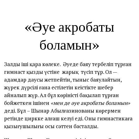
«
Ә
уе акробаты
боламын»
Зал
дың
іші
қара көлеңке
.
Әуеде б
аяу тербеліп тұрған
гимнаст қыздың үстіне
жарық
түсіп тұр. Ол —
адамдар даусы жетпейтін, тыныс баяулайтын,
жүрек дүрсілі ғана естілетін кеңістікте шеңбер
айналып жүр. Ал бұл көріністі бақылап тұрған
бойжеткен ішінен
«
м
ен
де
әуе акробаты боламын»
деді. Бұл
– Шынар Абылғазинованың көрермен
ретінде циркке алғаш келуі еді. Оның гимнастикаға
қызығушылығы осы сәттен басталды.