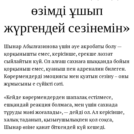
өзімді ұшып
жүргендей сезінемін»
Шынар Абылғазинова үшін әуе акробаты болу —
қорқынышты емес, керісінше, ерекше ләззат
сыйлайтын күй. Ол алғаш сахнаға шыққанда бойын
қорқыныш емес, қуаныш пен адреналин билеген.
Көрермендердің эмоциясы мен қуатын сезіну – оның
жұмысының ең сүйікті сәті.
«Кейде көрермендерден шапалақ естілмесе,
ешқандай реакция болмаса, мен үшін сахнада
тұрудың мәні жоғалады», — дейді ол. Ал керісінше,
халық таңданып, қызығушылықпен қол соқса,
Шынар өзіне қанат біткендей күй кешеді.