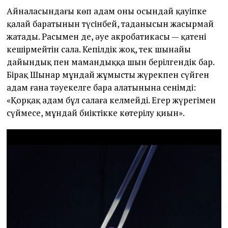
Айналасындағы көп адам оның осындай қауіпке
қалай баратынын түсінбей, таңданысын жасырмай
жатады. Расымен де, әуе акробатикасы — қатені
кешірмейтін сала. Кепілдік жоқ, тек шынайы
дайындық пен мамандыққа шын берілгендік бар.
Бірақ Шынар мұндай жұмысты жүрекпен сүйген
адам ғана тәуекелге бара алатынына сенімді:
«Қорқақ адам бұл салаға келмейді. Егер жүрегіңмен
сүймесең, мұндай биіктікке көтерілу қиын».