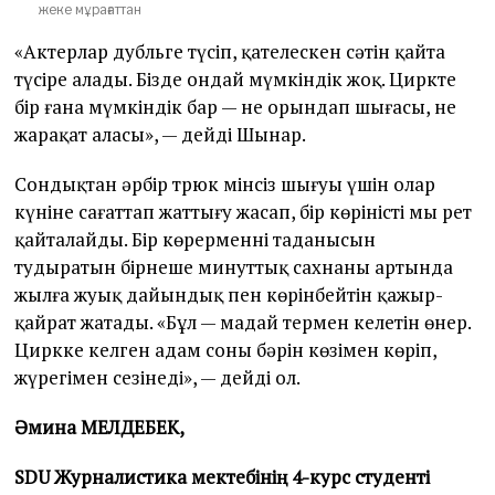
жеке мұрағаттан
«Актерлар дубльге түсіп, қателескен сәтін қайта
түсіре алады. Бізде ондай мүмкіндік жоқ. Циркте
бір ғана мүмкіндік бар — не орындап шығасың, не
жарақат аласың», — дейді Шынар.
Сондықтан әрбір трюк мінсіз шығуы үшін олар
күніне сағаттап жаттығу жасап, бір көріністі мың рет
қайталайды. Бір көрерменнің таңданысын
тудыратын бірнеше минуттық сахнаның артында
жылға жуық дайындық пен көрінбейтін қажыр-
қайрат жатады. «Бұл — маңдай термен келетін өнер.
Циркке келген адам соның бәрін көзімен көріп,
жүрегімен сезінеді», — дейді ол.
Әмина МЕЛДЕБЕК,
SDU
Журналистика мектебінің 4-курс студенті