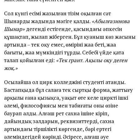
Сол күнгі есімі жазылған тізім оқылған сәт
Шынардың жадында мәңгіге қалды.
«Абылғазинова
Шынар»
дегенді естігенде, қасындағы әпкесін
құшақтап, жылап жіберген. Бұл қуаныш көз жасының
артында – тек оқу емес, өмірінің жаңа беті, жаңа
бағыты, жаңа мүмкіндігі тұрды. Себебі үйде қатаң
талап қойылған еді:
«Тек грант. Ақылы оқу деген
жоқ.»
Осылайша ол цирк колледжінің студенті атанды.
Бастапқыда бұл салаға тек сыртқы форма, жаттығу
арқылы ғана қызықса, уақыт өте келе цирктің ішкі
әлемі, философиясы мен табиғаты оны өзіне
баурап алды. Алғаш рет сахна ішіне кіріп,
дайындық залдарын, реквизиттерді, сахна
артындағы тіршілікті көргенде, бәрі ертегі
әлеміндегідей көрінді. Әсіресе, алғаш әуе