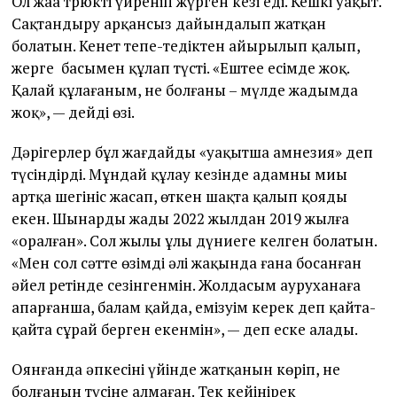
Ол жаңа трюкті үйреніп жүрген кезі еді. Кешкі уақыт.
Сақтандыру арқансыз дайындалып жатқан
болатын. Кенет тепе-теңдіктен айырылып қалып,
жерге басымен құлап түсті. «Ештеңе есімде жоқ.
Қалай құлағаным, не болғаны – мүлде жадымда
жоқ», — дейді өзі.
Дәрігерлер бұл жағдайды «уақытша амнезия» деп
түсіндірді. Мұндай құлау кезінде адамның миы
артқа шегініс жасап, өткен шақта қалып қояды
екен. Шынардың жады 2022 жылдан 2019 жылға
«оралған». Сол жылы ұлы дүниеге келген болатын.
«Мен сол сәтте өзімді әлі жақында ғана босанған
әйел ретінде сезінгенмін. Жолдасым ауруханаға
апарғанша, балам қайда, емізуім керек деп қайта-
қайта сұрай берген екенмін», — деп еске алады.
Оянғанда әпкесінің үйінде жатқанын көріп, не
болғанын түсіне алмаған. Тек кейінірек