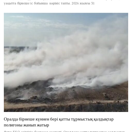
уақытта бірнеше іс бойынша көрініс тапты. 2026 жылғы 31
Оралда бірнеше күннен бері қатты тұрмыстық қалдықтар
полигоны жанып жатыр
Фото: БҚО әкімінің баспасөз қызметі Оралдағы қатты тұрмыстық қалдықтар