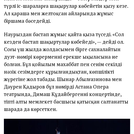
түрлі іс-шараларға шақырулар көбейетін қызу кезең.
Ал қараша мен желтоқсан айларында жұмыс
біршама бәсеңдейді.
Наурыздан бастап жұмыс қайта қыза түседі. «Сол
кезден бастап шақыртулар көбейеді», — дейді ол.
Соңғы үш жылда жолдасымен бірге сахналайтын
дуэт-нөмірі көрерменнің ерекше ықыласына ие
болған. Бұл қойылым махаббат пен сенім секілді
нәзік сезімдерге құрылғандықтан, көпшіліктің
жүрегіне жол табады. Шынар Абылғазинова мен
Дәурен Қадыров бұл нөмірді Астана Опера
театрында, Димаш Құдайбергеннің концертінде,
тіпті алты мемлекет басшысы қатысқан салтанатты
шарада да көрсеткен.