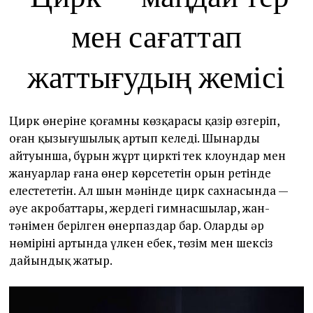
мен сағаттап
жаттығудың жемісі
Цирк өнеріне қоғамның көзқарасы қазір өзгеріп,
оған қызығушылық артып келеді. Шынардың
айтуынша, бұрын жұрт циркті тек клоундар мен
жануарлар ғана өнер көрсететін орын ретінде
елестететін. Ал шын мәнінде цирк сахнасында —
әуе акробаттары, жердегі гимнасшылар, жан-
тәнімен берілген өнерпаздар бар. Олардың әр
нөмірінің артында үлкен еңбек, төзім мен шексіз
дайындық жатыр.