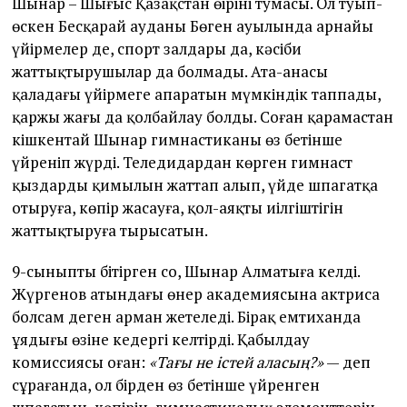
Шынар – Шығыс Қазақстан өңірінің тумасы. Ол туып-
өскен Бесқарай ауданы Бөген ауылында арнайы
үйірмелер де, спорт залдары да, кәсіби
жаттықтырушылар да болмады. Ата-анасы
қаладағы үйірмеге апаратын мүмкіндік таппады,
қаржы жағы да қолбайлау болды. Соған қарамастан
кішкентай Шынар гимнастиканы өз бетінше
үйреніп жүрді. Теледидардан көрген гимнаст
қыздардың қимылын жаттап алып, үйде шпагатқа
отыруға, көпір жасауға, қол-аяқтың иілгіштігін
жаттықтыруға тырысатын.
9-сыныпты бітірген соң, Шынар Алматыға келді.
Жүргенов атындағы өнер академиясына актриса
болсам деген арман жетеледі. Бірақ емтиханда
ұяңдығы өзіне кедергі келтірді. Қабылдау
комиссиясы оған:
«Тағы не істей аласың?»
— деп
сұрағанда, ол бірден өз бетінше үйренген