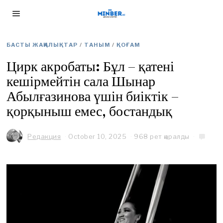
БАСТЫ ЖАҢАЛЫҚТАР
/
ТАНЫМ
/
ҚОҒАМ
Цирк акробаты: Бұл – қатені
кешірмейтін сала Шынар
Абылғазинова үшін биіктік –
қорқыныш емес, бостандық
Редакция
October 10, 2025
O
968 рет қаралды
c
t
o
b
e
r
1
0
,