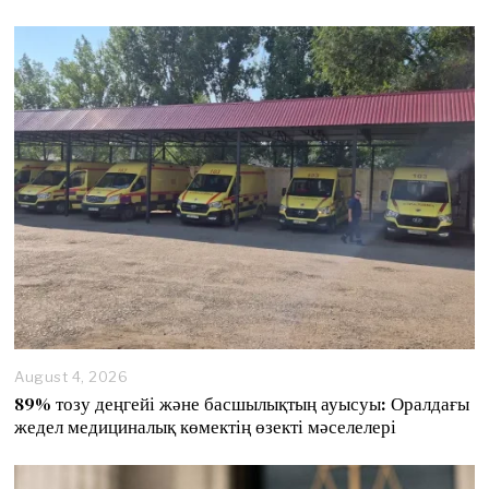
August 4, 2026
89% тозу деңгейі және басшылықтың ауысуы: Оралдағы
жедел медициналық көмектің өзекті мәселелері