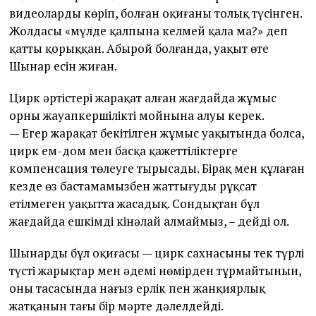
видеоларды көріп, болған оқиғаны толық түсінген.
Жолдасы «мүлде қалпына келмей қала ма?» деп
қатты қорыққан. Абырой болғанда, уақыт өте
Шынар есін жиған.
Цирк әртістері жарақат алған жағдайда жұмыс
орны жауапкершілікті мойнына алуы керек.
— Егер жарақат бекітілген жұмыс уақытында болса,
цирк ем-дом мен басқа қажеттіліктерге
компенсация төлеуге тырысады. Бірақ мен құлаған
кезде өз бастамамызбен жаттығуды рұқсат
етілмеген уақытта жасадық. Сондықтан бұл
жағдайда ешкімді кінәлай алмаймыз, – дейді ол.
Шынардың бұл оқиғасы — цирк сахнасының тек түрлі
түсті жарықтар мен әдемі нөмірден тұрмайтынын,
оның тасасында нағыз ерлік пен жанқиярлық
жатқанын тағы бір мәрте дәлелдейді.