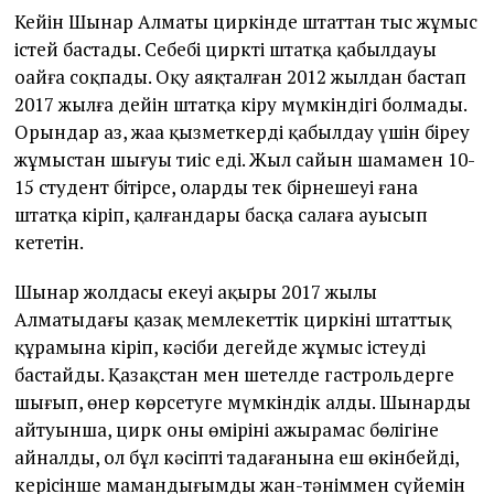
Кейін Шынар Алматы циркінде штаттан тыс жұмыс
істей бастады. Себебі цирктің штатқа қабылдауы
оңайға соқпады. Оқу аяқталған 2012 жылдан бастап
2017 жылға дейін штатқа кіру мүмкіндігі болмады.
Орындар аз, жаңа қызметкерді қабылдау үшін біреу
жұмыстан шығуы тиіс еді. Жыл сайын
шамамен 10-
15 студент бітірсе, олардың тек бірнешеуі ғана
штатқа кіріп, қалғандары басқа салаға ауысып
кететін.
Шынар жолдасы екеуі ақыры 2017 жылы
Алматыдағы қазақ мемлекеттік циркінің штаттық
құрамына кіріп, кәсіби деңгейде жұмыс істеуді
бастайды. Қазақстан мен шетелде гастрольдерге
шығып, өнер көрсетуге мүмкіндік алды. Шынардың
айтуынша, цирк оның өмірінің ажырамас бөлігіне
айналды, ол бұл кәсіпті таңдағанына еш өкінбейді,
керісінше мамандығымды жан-тәніммен сүйемін