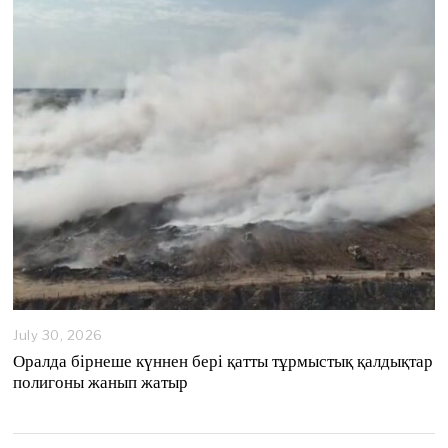
,
2
0
2
6
July 30, 2026
Оралда бірнеше күннен бері қатты тұрмыстық қалдықтар
полигоны жанып жатыр