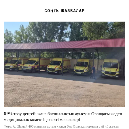
СОҢҒЫ ЖАЗБАЛАР
89% тозу деңгейі және басшылықтың ауысуы: Оралдағы жедел
медициналық көмектің өзекті мәселелері
Фото: А. Шамай 400 мыңнан астам халқы бар Оралда нормаға сай 40 жедел