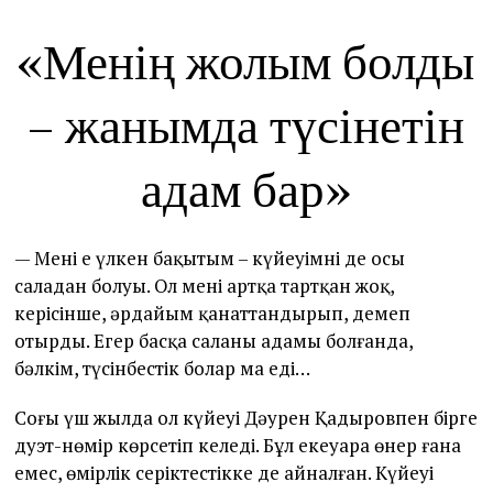
«Менің жолым болды
– жанымда түсінетін
адам бар»
— Менің ең үлкен бақытым – күйеуімнің де осы
саладан болуы. Ол мені артқа тартқан жоқ,
керісінше, әрдайым қанаттандырып, демеп
отырды. Егер басқа саланың адамы болғанда,
бәлкім, түсінбестік болар ма еді…
Соңғы үш жылда ол күйеуі Дәурен Қадыровпен бірге
дуэт-нөмір көрсетіп келеді. Бұл екеуара өнер ғана
емес, өмірлік серіктестікке де айналған. Күйеуі