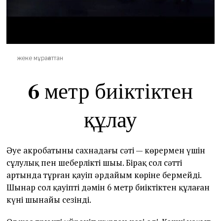
жеке мұрағаттан
6 метр биіктіктен
құлау
Әуе акробатының сахнадағы сәті — көрермен үшін
сұлулық пен шеберліктің шыңы. Бірақ сол сәттің
артында тұрған қауіп әрдайым көріне бермейді.
Шынар сол қауіптің дәмін 6 метр биіктіктен құлаған
күні шынайы сезінді.