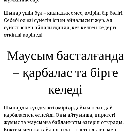
Шынар үшін бұл – қиындық емес, өмірінің бір бөлігі.
Себебі ол өзі сүйетін іспен айналысып жүр. Ал
сүйікті іспен айналысқанда, кез келген кедергі
өткінші көрінеді.
Маусым басталғанда
– қарбалас та бірге
келеді
Шынардың күнделікті өмірі әрдайым осындай
қарбаласпен өтпейді. Оның айтуынша, цирктегі
жұмыс та маусымға байланысты өзгеріп отырады.
Көктем мен жаз айларында — гастрольдер мен