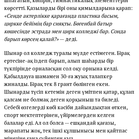
шпагатын, көпірін, гимнастикалық элементтерін
көрсетті. Қазылардың бірі оның қимылдарына қарап:
«Сенде актерлікке қарағанда пластика басым,
циркке бейімің бар сияқты. Бөгенбай батыр
көшесінде эстрада мен цирк колледжі бар. Сонда
барып көрсең қалай?»
— деді.
Шынар ол колледж туралы мүлде естімеген. Бірақ
ертесіне-ақ іздеп барып, алып шаһардың бір
түкпірінде орналасқан сол оқу орнына келді.
Қабылдауға шамамен 30-ға жуық талапкер
жиналды. Бірақ тек 8 грант бөлінген екен.
Шынарды түсіп кетемін деген үмітпен қатар, құлап
қалсам не болмақ деген қорқыныш та биледі.
Себебі өзгелердің көбі кәсіби дайындықтан өткен,
спорт мектептерінен, үйірмелерден келген
балалар еді. Ал ол болса — ешқандай қағазы,
марапаты жоқ, тек ішкі құлшынысы мен қайтпас
мінезіне ғана сүйенген қыз.