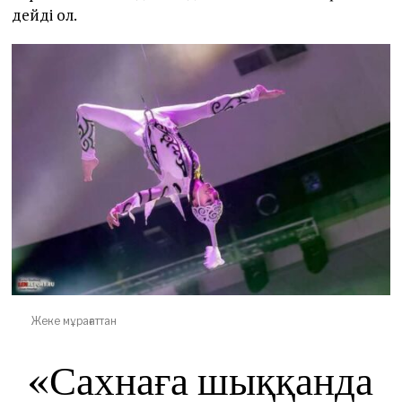
дейді ол.
Жеке мұрағаттан
«Сахнаға шыққанда