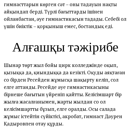
гимнасттарын көрген сәт – оның таңдауын нақты
айқындап берді. Түрлі бағыттардың ішінен
ойланбастан, әуе гимнастикасын таңдады. Себебі ол
үшін биіктік – қорқыныш емес, бостандық еді.
Алғашқы тәжірибе
Шынар төрт жыл бойы цирк колледжінде оқып,
қызыққа да, қиындыққа да кезікті. Оқуды аяқтаған
соң бірден Ресейден жұмысқа шақырту келіп, сол
елге аттанды. Ресейде әуе гимнастикасының
бірнеше бағытын үйреніп қайтты. Келісімшарт бір
жылға жасалғанымен, жарты жылдан соң ол
келісімшартты бұзып, елге оралды. Осы салада
жұмыс істейтін сүйіктісі, акробат, гимнаст Дәурен
Қадыровпен отау құрды.