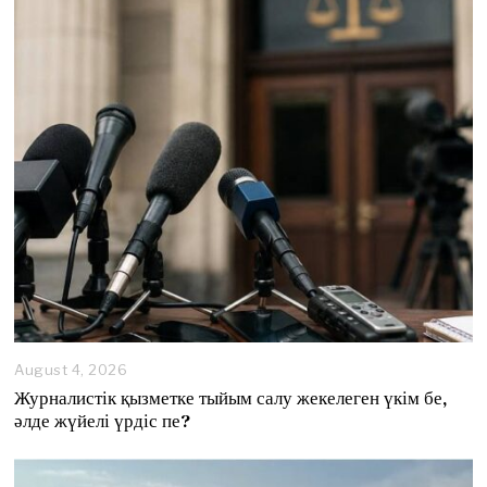
August 4, 2026
A
u
Журналистік қызметке тыйым салу жекелеген үкім бе,
g
әлде жүйелі үрдіс пе?
u
s
t
4