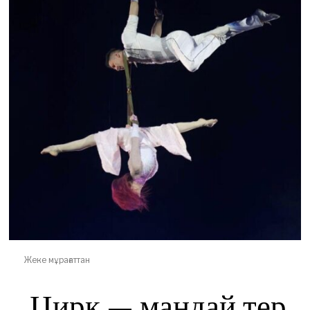
Жеке мұрағаттан
Цирк — маңдай тер