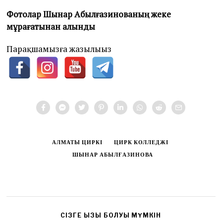
Фотолар Шынар Абылғазинованың жеке
мұрағатынан алынды
Парақшамызға жазылыңыз
АЛМАТЫ ЦИРКІ
ЦИРК КОЛЛЕДЖІ
ШЫНАР АБЫЛҒАЗИНОВА
CІЗГЕ ҚЫЗЫҚ БОЛУЫ МҮМКІН