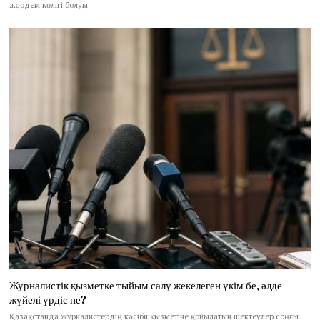
жәрдем көлігі болуы
Журналистік қызметке тыйым салу жекелеген үкім бе, әлде
жүйелі үрдіс пе?
Қазақстанда журналистердің кәсіби қызметіне қойылатын шектеулер соңғы