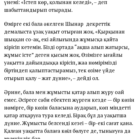
үнемі: «Істеп көр, қолыңнан келеді», – деп
шабыттандырып отырады.
Өмірге екі бала әкелген Шынар декреттік
демалыста ұзақ уақыт отырған жоқ. «Қырқынан
шыққан соң-ақ, екі айлығында жұмысқа қайта
кірісіп кетемін. Біздің ортада “ақша алып жатырсың,
жұмыс істе” деген қысым жоқ. Өзімізге ыңғайлы
уақытта дайындыққа кірісіп, жаңа нөмірімізді
біртіндеп қалыптастырамыз, тек өзіме үйде
отырып қалу − жат дүние», – дейді ол.
Әрине, бала мен жұмысты қатар алып жүру оңай
емес. Әсіресе сәби еңбектеп жүрген кезде — бір көзін
нөмірге, бір көзін баласына аударып, көп міндетті
қатар атқаруға тура келеді. Бірақ бұл да уақытша
дүние. Жұмыстың белсенді кезеңі – бір-екі сағат қана.
Қалған уақытта балаға көңіл бөлуге де, тынығуға да
мүмкіндік бар.