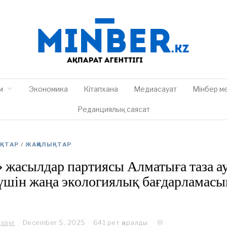
м
Экономика
Кітапхана
Медиасауат
Мінбер м
Редакциялық саясат
ЫҚТАР
/
ЖАҢАЛЫҚТАР
 жасылдар партиясы Алматыға таза а
үшін жаңа экологиялық бағдарламасы
assyr
December 5, 2025
641 рет қаралды