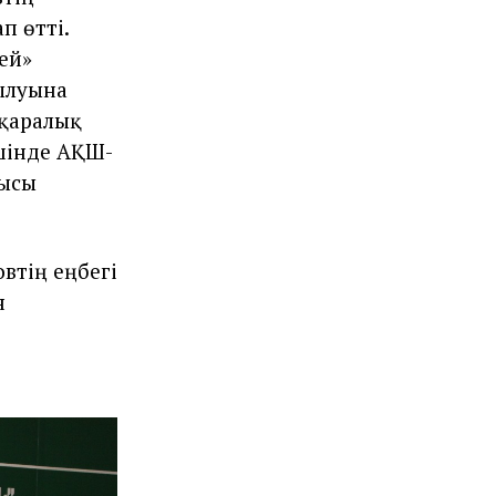
п өтті.
ей»
ылуына
ықаралық
ішінде АҚШ-
мысы
втің еңбегі
н