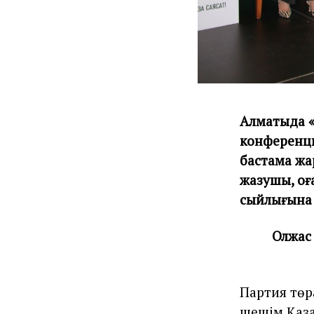
Алматыда «
конференци
бастама ж
жазушы, қоғ
сыйлығына 
Олжас
Партия төр
шешім Қаз