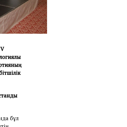
 V
логиялық
артияның
бітшілік
тандық
нда бұл
тің