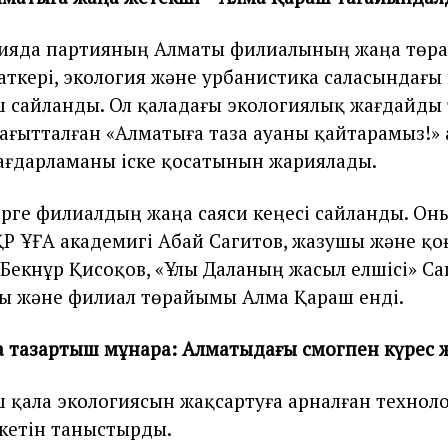
ияда партияның Алматы филиалының жаңа төра
аткері, экология және урбанистика саласындағы 
 сайланды. Ол қаладағы экологиялық жағдайды 
бағытталған «Алматыға таза ауаны қайтарамыз!»
ғдарламаны іске қосатынын жариялады.
рге филиалдың жаңа саяси кеңесі сайланды. Он
Р ҰҒА академигі Абай Сагитов, жазушы және қо
 Бекнұр Қисоқов, «Ұлы Даланың жасыл елшісі» Са
ы және филиал төрайымы Алма Қараш енді.
а тазартқыш мұнара: Алматыдағы смогпен күрес
 қала экологиясын жақсартуға арналған технол
кетін таныстырды.