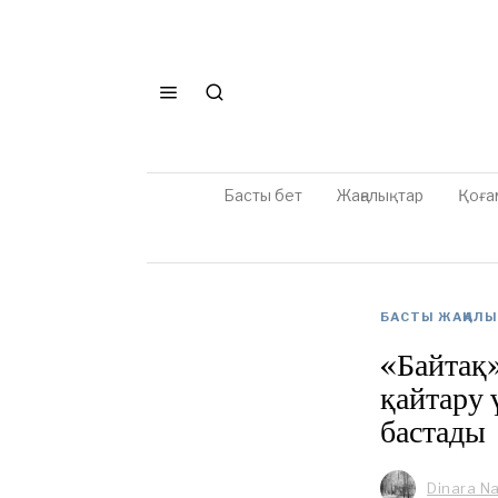
Басты бет
Жаңалықтар
Қоға
БАСТЫ ЖАҢАЛ
«Байтақ»
қайтару 
бастады
Dinara N