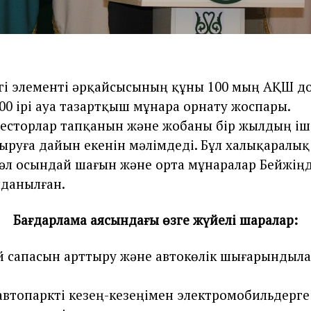
гі элементі әрқайсысының құны 100 мың АҚШ д
00 ірі ауа тазартқыш мұнара орнату жоспары.
есторлар тапқанын және жобаны бір жылдың іш
руға дайын екенін мәлімдеді. Бұл халықаралық
дәл осындай шағын және орта мұнаралар Бейжің
лданылған.
Бағдарлама аясындағы өзге жүйелі шаралар:
й сапасын арттыру және автокөлік шығарындыл
 автопаркті кезең-кезеңімен электромобильдерге