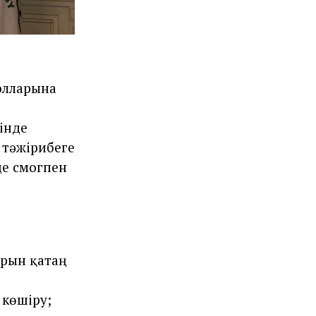
олларына
інде
 тәжірибеге
де смогпен
арын қатаң
 көшіру;