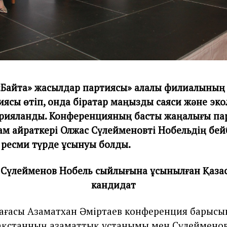
Байтақ» жасылдар партиясы» қалалық филиалының
ясы өтіп, онда бірқатар маңызды саяси және эко
арияланды. Конференцияның басты жаңалығы п
ам қайраткері Олжас Сүлейменовті Нобельдің бей
ресми түрде ұсынуы болды.
 Сүлейменов Нобель сыйлығына ұсынылған Қазақс
кандидат
ағасы Азаматхан Әміртаев конференция барысы
ақстанның азаматтық ұстанымы мен Сүлейменов