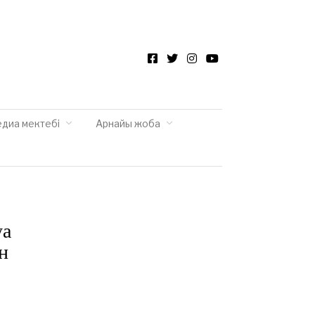
Facebook
Twitter
Instagram
YouTube
едиа мектебі
Арнайы жоба
уа
н