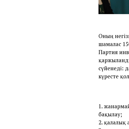
Оның негіз
шамалас 15
Партия инв
қаржыланды
сүйенеді: 
күресте қо
1. жанарма
бақылау;
2. қалалық