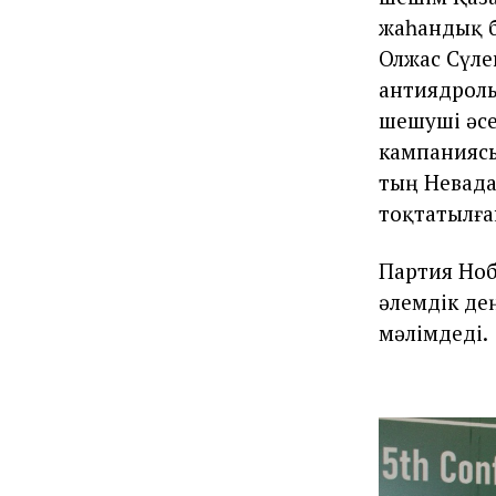
жаһандық б
Олжас Сүле
антиядрол
шешуші әсе
кампаниясы
тың Невада
тоқтатылға
Партия Ноб
әлемдік де
мәлімдеді.