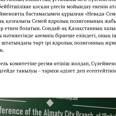
ейбітшілікке қосқан үлесін мойындау екенін ата
йменовтің бастамасымен құрылған «Невада-Сем
ық қозғалысы Семей ядролық полигонының жаб
р еткен болатын. Сондай-ақ Қазақстанның хал
 нәтижесінде әлемнің бірнеше еліндегі, оның 
 штатындағы төрт ірі ядролық полигонның жұ
н.
ель комитетіне ресми өтініш жолдап, Сүлеймено
ңгейде танылуы – тарихи әділет деп есептейтіні