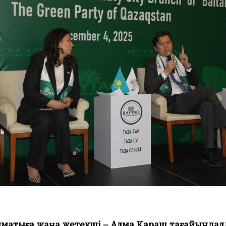
матыға жаңа жетекші – Алма Қараш тағайында