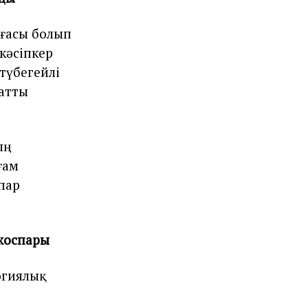
ғасы болып
кәсіпкер
түбегейлі
 атты
ың
ғам
пар
 жоспары
огиялық