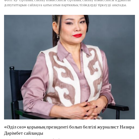
депутаттарын сайлауға қатысатын партиялық тізімдерді тіркеуді аяқтады.
«Әділ сөз» қорының президенті болып белгілі журналист Нәзира
Дәрімбет сайланды