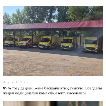
August 4, 2026
89% тозу деңгейі және басшылықтың ауысуы: Оралдағы
жедел медициналық көмектің өзекті мәселелері