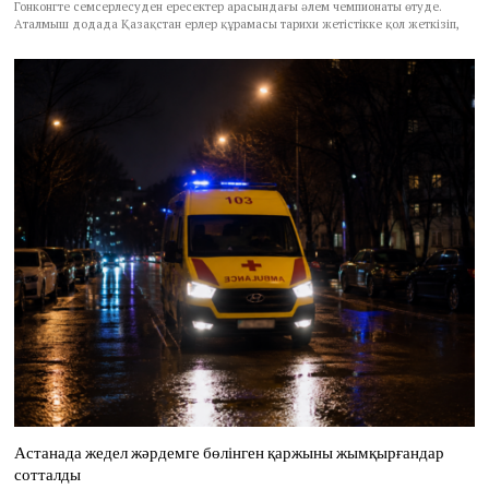
Гонконгте семсерлесуден ересектер арасындағы әлем чемпионаты өтуде.
Аталмыш додада Қазақстан ерлер құрамасы тарихи жетістікке қол жеткізіп,
Астанада жедел жәрдемге бөлінген қаржыны жымқырғандар
сотталды