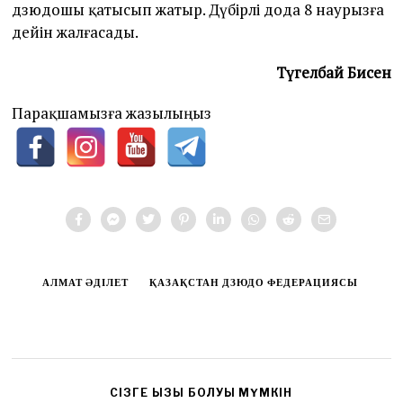
дзюдошы қатысып жатыр. Дүбірлі дода 8 наурызға
дейін жалғасады.
Түгелбай Бисен
Парақшамызға жазылыңыз
АЛМАТ ӘДІЛЕТ
ҚАЗАҚСТАН ДЗЮДО ФЕДЕРАЦИЯСЫ
CІЗГЕ ҚЫЗЫҚ БОЛУЫ МҮМКІН