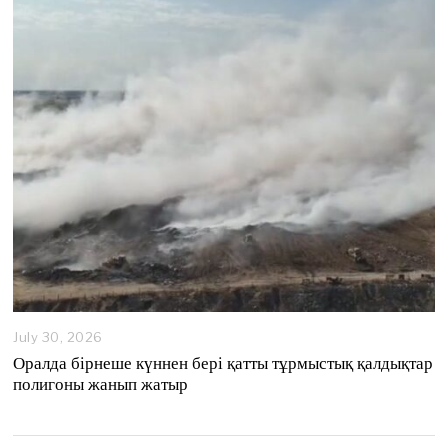
4
,
2
0
2
6
July 30, 2026
Оралда бірнеше күннен бері қатты тұрмыстық қалдықтар
полигоны жанып жатыр