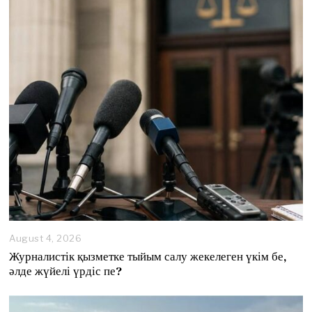
August 4, 2026
A
u
Журналистік қызметке тыйым салу жекелеген үкім бе,
g
әлде жүйелі үрдіс пе?
u
s
t