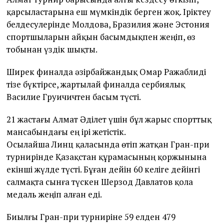
қарсыластарына еш мүмкіндік берген жоқ. Іріктеу
белдесулерінде Молдова, Бразилия және Эстония
спортшыларын айқын басымдықпен жеңіп, өз
тобынан үздік шықты.
Ширек финалда әзірбайжандық Омар Ражаблиді
тізе бүктірсе, жартылай финалда сербиялық
Василие Груичичтен басым түсті.
21 жастағы Алмат Әділет үшін бұл жарыс спорттық
мансабындағы ең ірі жетістік.
Осылайша Линц қаласында өтіп жатқан Гран-при
турнирінде Қазақстан құрамасының қоржынына
екінші жүлде түсті. Бұған дейін 60 келіге дейінгі
салмақта сынға түскен Шерзод Давлатов қола
медаль жеңіп алған еді.
Биылғы Гран-при турниріне 59 елден 479