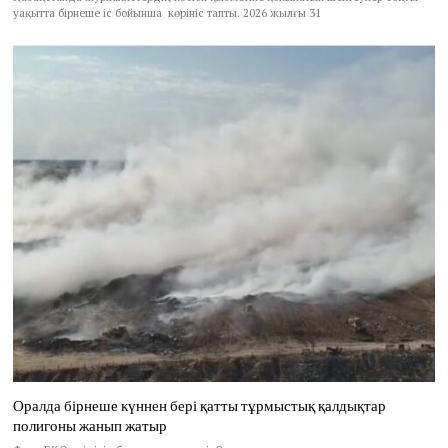
уақытта бірнеше іс бойынша көрініс тапты. 2026 жылғы 31
Оралда бірнеше күннен бері қатты тұрмыстық қалдықтар
полигоны жанып жатыр