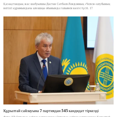
Қазақстандық жас шабуылшы Дастан Сәтбаев Лондонның «Челси» клубының
негізгі құрамындағы алғашқы ойынында голымен көзге түсті. 17
Құрылтай сайлауына 7 партиядан 545 кандидат тіркелді
Фото: ҚР Орталық сайлау комиссиясы Орталық сайлау комиссиясы Құрылтай