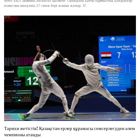
Фото: БҚО әкімінің баспасөз қызметі Оралдағы қатты тұрмыстық қалдықтар
полигоны шілденің 27-сінен бері жанып жатыр. 37
Тарихи жетістік! Қазақстан ерлер құрамасы семсерлесуден әлем
чемпионы атанды