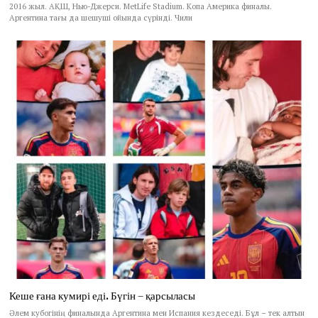
2016 жыл. АҚШ, Нью-Джерси. MetLife Stadium. Копа Америка финалы.
Аргентина тағы да шешуші ойында сүрінді. Чили
Кеше ғана кумирі еді. Бүгін – қарсыласы
Әлем кубогінің финалында Аргентина мен Испания кездеседі. Бұл – тек алтын