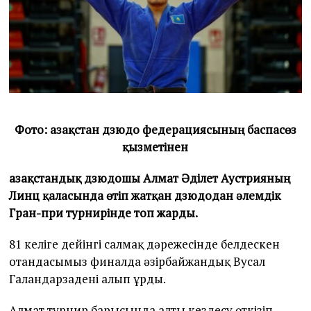
Фото: Қазақстан дзюдо федерациясының баспасөз
қызметінен
Қазақстандық дзюдошы Алмат Әділет Аустрияның
Линц қаласында өтіп жатқан дзюдодан әлемдік
Гран-при турнирінде топ жарды.
81 келіге дейінгі салмақ дәрежесінде белдескен
отандасымыз финалда әзірбайжандық Вусал
Галандарзадені алып ұрды.
Алмат турнир барысында алты кездесу өткізіп,