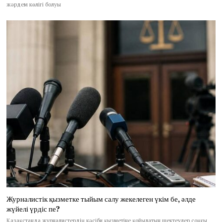
жәрдем көлігі болуы
Журналистік қызметке тыйым салу жекелеген үкім бе, әлде
жүйелі үрдіс пе?
Қазақстанда журналистердің кәсіби қызметіне қойылатын шектеулер соңғы