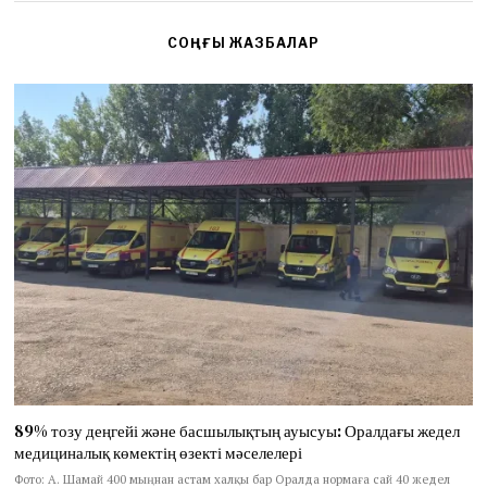
СОҢҒЫ ЖАЗБАЛАР
89% тозу деңгейі және басшылықтың ауысуы: Оралдағы жедел
медициналық көмектің өзекті мәселелері
Фото: А. Шамай 400 мыңнан астам халқы бар Оралда нормаға сай 40 жедел