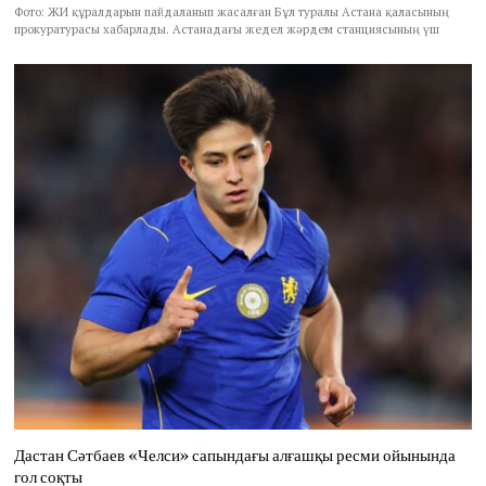
Фото: ЖИ құралдарын пайдаланып жасалған Бұл туралы Астана қаласының
прокуратурасы хабарлады. Астанадағы жедел жәрдем станциясының үш
Дастан Сәтбаев «Челси» сапындағы алғашқы ресми ойынында
гол соқты