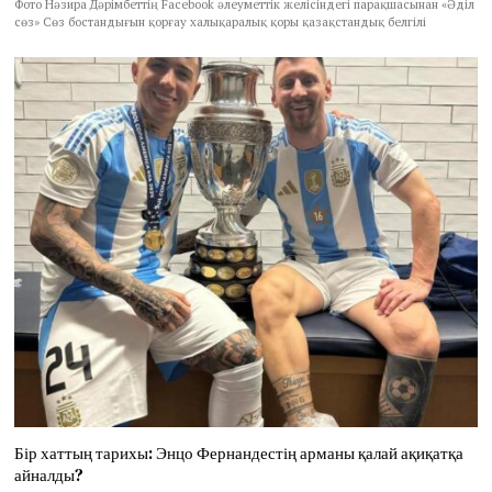
Фото Нәзира Дәрімбеттің Facebook әлеуметтік желісіндегі парақшасынан «Әділ
сөз» Сөз бостандығын қорғау халықаралық қоры қазақстандық белгілі
Бір хаттың тарихы: Энцо Фернандестің арманы қалай ақиқатқа
айналды?