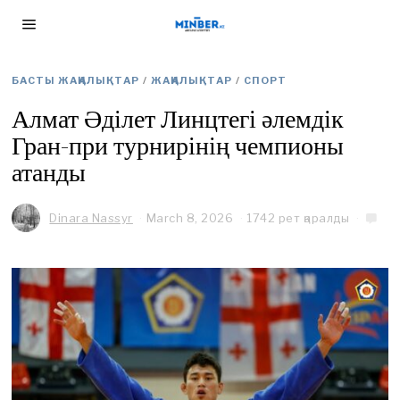
БАСТЫ ЖАҢАЛЫҚТАР
/
ЖАҢАЛЫҚТАР
/
СПОРТ
Алмат Әділет Линцтегі әлемдік
Гран-при турнирінің чемпионы
атанды
Dinara Nassyr
March 8, 2026
M
1742 рет қаралды
a
r
c
h
8
,
2
0
2
6