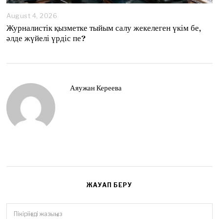
August 4, 2026
A
u
Журналистік қызметке тыйым салу жекелеген үкім бе,
g
әлде жүйелі үрдіс пе?
u
s
t
4
,
2
Аяужан Кереева
0
2
6
ЖАУАП БЕРУ