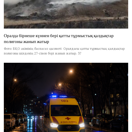
Оралда бірнеше күннен бері қатты тұрмыстық қалдықтар
полигоны жанып жатыр
Фото: БҚО әкімінің баспасөз қызметі Оралдағы қатты тұрмыстық қалдықтар
полигоны шілденің 27-сінен бері жанып жатыр. 37