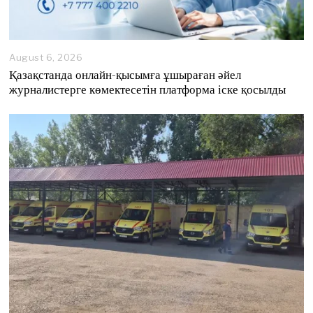
August 6, 2026
A
u
Қазақстанда онлайн-қысымға ұшыраған әйел
g
журналистерге көмектесетін платформа іске қосылды
u
s
t
6
,
2
0
2
6