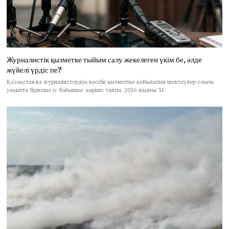
Журналистік қызметке тыйым салу жекелеген үкім бе, әлде
жүйелі үрдіс пе?
Қазақстанда журналистердің кәсіби қызметіне қойылатын шектеулер соңғы
уақытта бірнеше іс бойынша көрініс тапты. 2026 жылғы 31