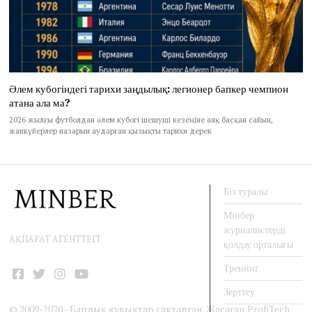
Әлем кубогіндегі тарихи заңдылық: легионер бапкер чемпион
атана ала ма?
2026 жылғы футболдан әлем кубогі шешуші кезеңіне аяқ басқан сайын,
жанкүйерлер назарын аударған қызықты тарихи дерек
Біз туралы
Мінбер
журналистерді
АҚПАРАТ АГЕНТТЕГІ
қолдау орталығы
Тренинг
Facebook
Twitter
Instagram
YouTube
Зерттеу
© 2009-2020 - Барлық құқықтар сақталған. Жасаған
ProfiTech