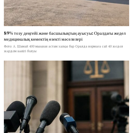
89% тозу деңгейі және басшылықтың ауысуы: Оралдағы жедел
медициналық көмектің өзекті мәселелері
Фото: А. Шамай 400 мыңнан астам халқы бар Оралда нормаға сай 40 жедел
жәрдем көлігі болуы