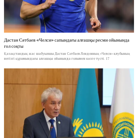
Дастан Сәтбаев «Челси» сапындағы алғашқы ресми ойынында
гол соқты
Қазақстандық жас шабуылшы Дастан Сәтбаев Лондонның «Челси» клубының
негізгі құрамындағы алғашқы ойынында голымен көзге түсті. 17