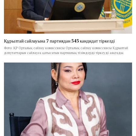
Құрылтай сайлауына 7 партиядан 545 кандидат тіркелді
Фото: ҚР Орталық сайлау комиссиясы Орталық сайлау комиссиясы Құрылтай
депутаттарын сайлауға қатысатын партиялық тізімдерді тіркеуді аяқтады.