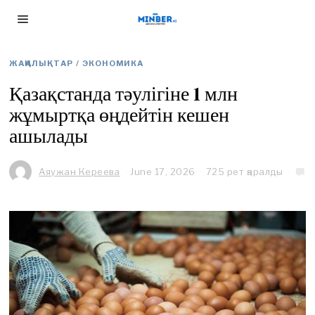
ЖАҢАЛЫҚТАР
/
ЭКОНОМИКА
Қазақстанда тәулігіне 1 млн
жұмыртқа өңдейтін кешен
ашылады
Аяужан Кереева
June 17, 2026
J
725 рет қаралды
u
n
e
1
7
,
2
0
2
6