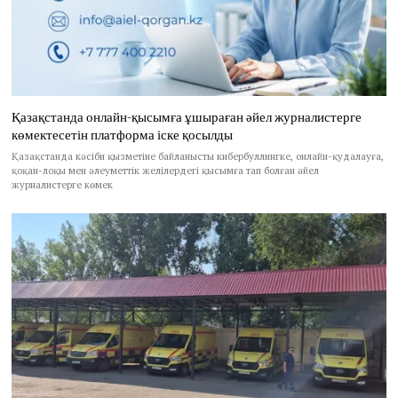
Қазақстанда онлайн-қысымға ұшыраған әйел журналистерге
көмектесетін платформа іске қосылды
Қазақстанда кәсіби қызметіне байланысты кибербуллингке, онлайн-қудалауға,
қоқан-лоқы мен әлеуметтік желілердегі қысымға тап болған әйел
журналистерге көмек