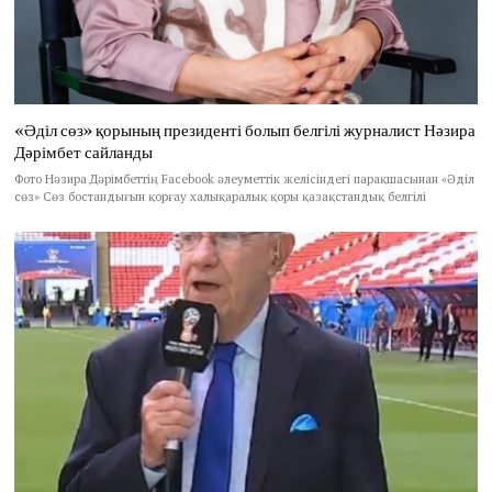
«Әділ сөз» қорының президенті болып белгілі журналист Нәзира
Дәрімбет сайланды
Фото Нәзира Дәрімбеттің Facebook әлеуметтік желісіндегі парақшасынан «Әділ
сөз» Сөз бостандығын қорғау халықаралық қоры қазақстандық белгілі