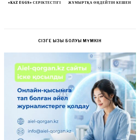
«KAZ EGGS» СЕРІКТЕСТІГІ
ЖҰМЫРТҚА ӨҢДЕЙТІН КЕШЕН
CІЗГЕ ҚЫЗЫҚ БОЛУЫ МҮМКІН