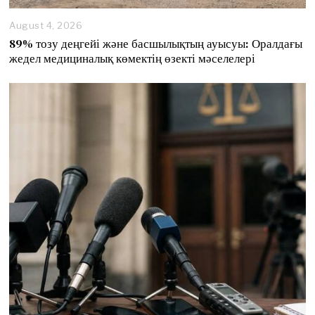
August 4, 2026
89% тозу деңгейі және басшылықтың ауысуы: Оралдағы
жедел медициналық көмектің өзекті мәселелері