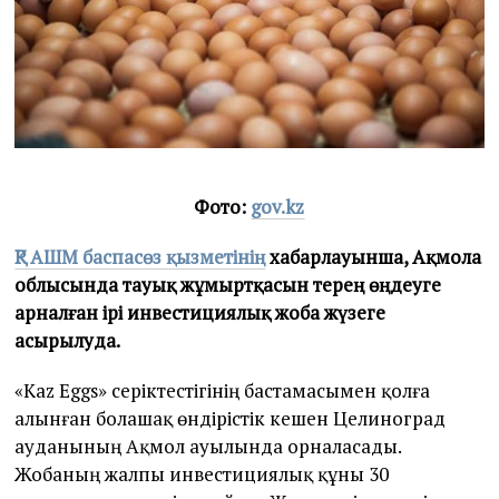
Фото:
gov.kz
ҚР АШМ баспасөз қызметінің
хабарлауынша, Ақмола
облысында тауық жұмыртқасын терең өңдеуге
арналған ірі инвестициялық жоба жүзеге
асырылуда.
«Kaz Eggs» серіктестігінің бастамасымен қолға
алынған болашақ өндірістік кешен Целиноград
ауданының Ақмол ауылында орналасады.
Жобаның жалпы инвестициялық құны 30