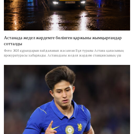
Астанада жедел жәрдемге бөлінген қаржыны жымқырғандар
сотталды
Фото: ЖИ құралдарын пайдаланып жасалған Бұл туралы Астана қаласының
прокуратурасы хабарлады. Астанадағы жедел жәрдем станциясының үш