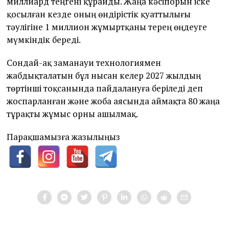
миллиард теңгені құрайды. Жаңа кәсіпорын іске
қосылған кезде оның өндірістік қуаттылығы
тәулігіне 1 миллион жұмыртқаны терең өңдеуге
мүмкіндік береді.
Сондай-ақ заманауи технологиямен
жабдықталатын бұл нысан келер 2027 жылдың
төртінші тоқсанында пайдалануға беріледі деп
жоспарланған және жоба аясында аймақта 80 жаңа
тұрақты жұмыс орны ашылмақ.
Парақшамызға жазылыңыз