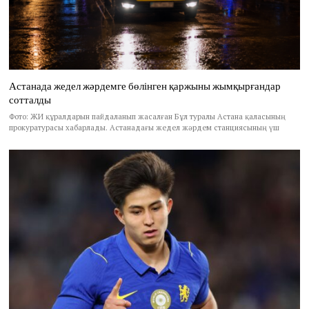
Астанада жедел жәрдемге бөлінген қаржыны жымқырғандар
сотталды
Фото: ЖИ құралдарын пайдаланып жасалған Бұл туралы Астана қаласының
прокуратурасы хабарлады. Астанадағы жедел жәрдем станциясының үш