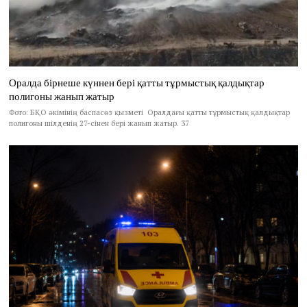
Оралда бірнеше күннен бері қатты тұрмыстық қалдықтар
полигоны жанып жатыр
Фото: БҚО әкімінің баспасөз қызметі Оралдағы қатты тұрмыстық қалдықтар
полигоны шілденің 27-сінен бері жанып жатыр. 37