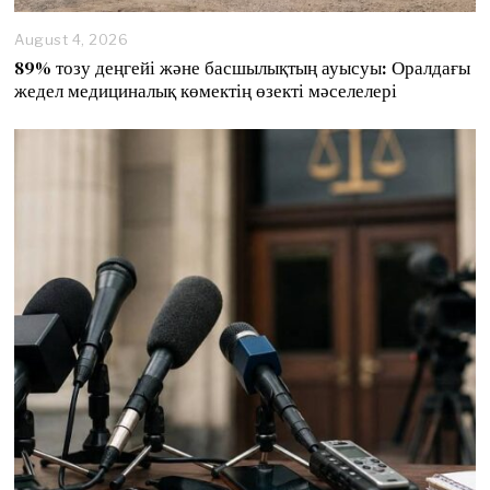
August 4, 2026
89% тозу деңгейі және басшылықтың ауысуы: Оралдағы
жедел медициналық көмектің өзекті мәселелері