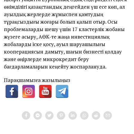
өнімділігі қазақстандық деңгейден үш есе көп, ал
ауылдық жерлерде жұмыспен қамтудың
тұрақсыздығы жоғары болып қалып отыр. Осы
проблемаларды шешу үшін 17 кластерлік жобаны
жүзеге асыру, АӨК-те жаңа инвестициялық
жобаларды іске қосу, ауыл шаруашылығы
кооперациясын дамыту, шағын бизнесті қолдау
және өңірлерде микрокредит беру
бағдарламаларын кеңейту жоспарлануда.
Парақшамызға жазылыңыз