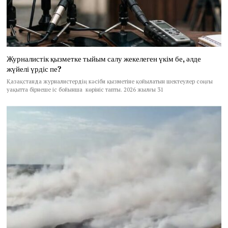
Журналистік қызметке тыйым салу жекелеген үкім бе, әлде
жүйелі үрдіс пе?
Қазақстанда журналистердің кәсіби қызметіне қойылатын шектеулер соңғы
уақытта бірнеше іс бойынша көрініс тапты. 2026 жылғы 31