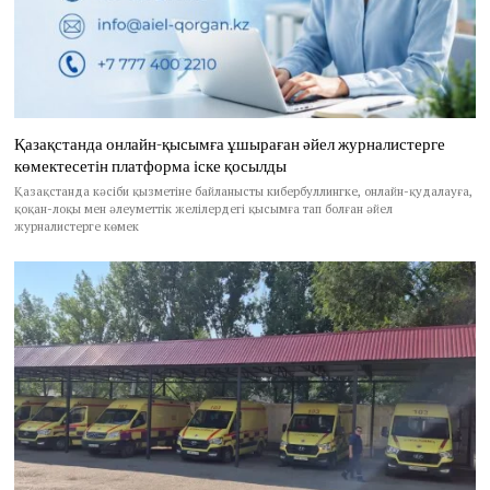
Қазақстанда онлайн-қысымға ұшыраған әйел журналистерге
көмектесетін платформа іске қосылды
Қазақстанда кәсіби қызметіне байланысты кибербуллингке, онлайн-қудалауға,
қоқан-лоқы мен әлеуметтік желілердегі қысымға тап болған әйел
журналистерге көмек