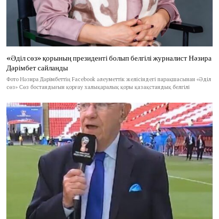
«Әділ сөз» қорының президенті болып белгілі журналист Нәзира
Дәрімбет сайланды
Фото Нәзира Дәрімбеттің Facebook әлеуметтік желісіндегі парақшасынан «Әділ
сөз» Сөз бостандығын қорғау халықаралық қоры қазақстандық белгілі