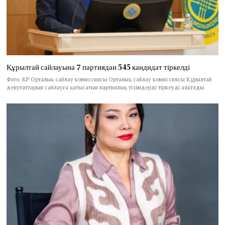
Құрылтай сайлауына 7 партиядан 545 кандидат тіркелді
Фото: ҚР Орталық сайлау комиссиясы Орталық сайлау комиссиясы Құрылтай
депутаттарын сайлауға қатысатын партиялық тізімдерді тіркеуді аяқтады.