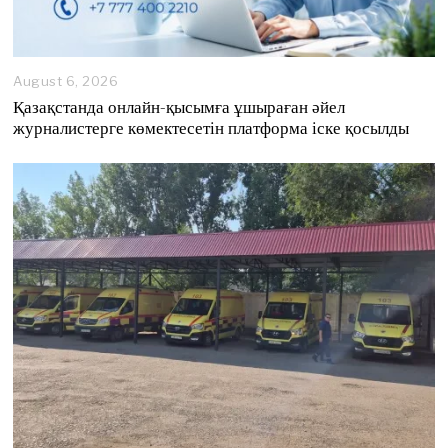
August 6, 2026
A
u
Қазақстанда онлайн-қысымға ұшыраған әйел
g
журналистерге көмектесетін платформа іске қосылды
u
s
t
6
,
2
0
2
6