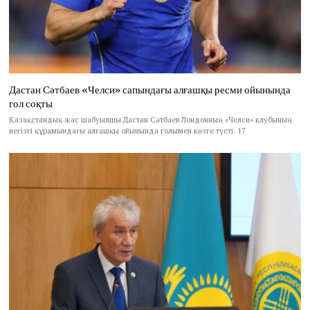
Дастан Сәтбаев «Челси» сапындағы алғашқы ресми ойынында
гол соқты
Қазақстандық жас шабуылшы Дастан Сәтбаев Лондонның «Челси» клубының
негізгі құрамындағы алғашқы ойынында голымен көзге түсті. 17