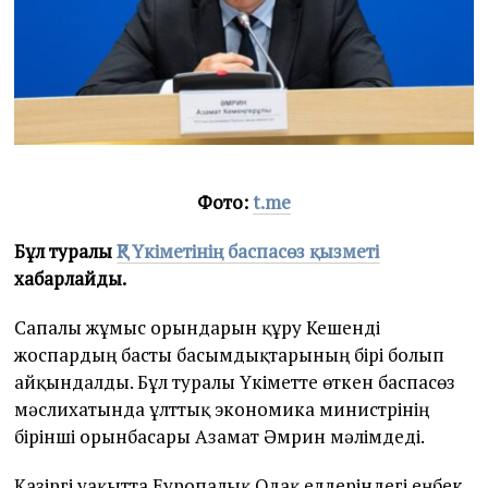
Фото:
t.me
Бұл туралы
ҚР Үкіметінің баспасөз қызметі
хабарлайды.
Сапалы жұмыс орындарын құру Кешенді
жоспардың басты басымдықтарының бірі болып
айқындалды. Бұл туралы Үкіметте өткен баспасөз
мәслихатында ұлттық экономика министрінің
бірінші орынбасары Азамат Әмрин мәлімдеді.
Қазіргі уақытта Еуропалық Одақ елдеріндегі еңбек