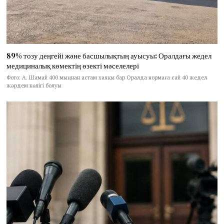
89% тозу деңгейі және басшылықтың ауысуы: Оралдағы жедел
медициналық көмектің өзекті мәселелері
Фото: А. Шамай 400 мыңнан астам халқы бар Оралда нормаға сай 40 жедел
жәрдем көлігі болуы