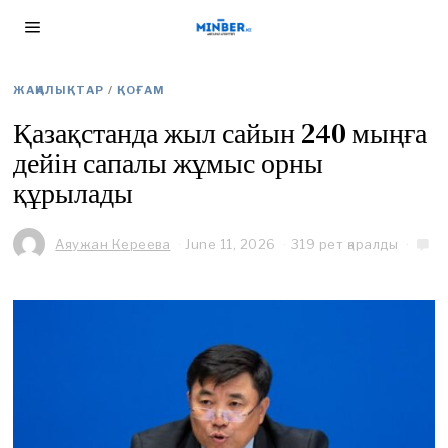
ЖАҢАЛЫҚТАР
/
ҚОҒАМ
Қазақстанда жыл сайын 240 мыңға
дейін сапалы жұмыс орны
құрылады
Аяужан Кереева
June 11, 2026
J
319 рет қаралды
u
n
e
1
1
,
2
0
2
6