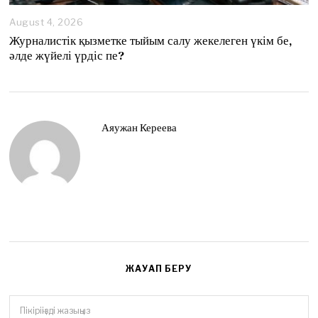
August 4, 2026
A
u
Журналистік қызметке тыйым салу жекелеген үкім бе,
g
әлде жүйелі үрдіс пе?
u
s
t
4
,
2
Аяужан Кереева
0
2
6
ЖАУАП БЕРУ