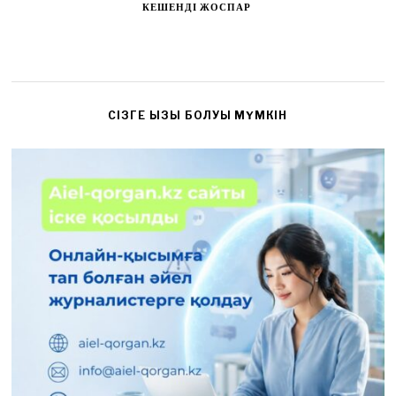
КЕШЕНДІ ЖОСПАР
CІЗГЕ ҚЫЗЫҚ БОЛУЫ МҮМКІН