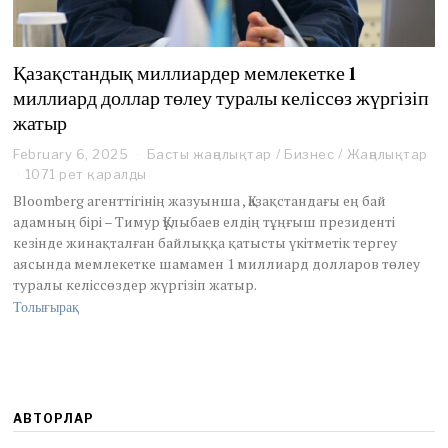
Қазақстандық миллиардер мемлекетке 1
миллиард доллар төлеу туралы келіссөз жүргізіп
жатыр
February 6, 2025
F
Басты жаңалықтар
/
Бизнес
/
Жаңалықтар
e
1071 рет қаралды
b
Bloomberg агенттігінің жазуынша , Қазақстандағы ең бай
r
адамның бірі – Тимур Құлыбаев елдің тұңғыш президенті
u
кезінде жинақталған байлыққа қатысты үкітметік тергеу
a
аясында мемлекетке шамамен 1 миллиард долларов төлеу
r
y
туралы келіссөздер жүргізіп жатыр.
7
Толығырақ
,
2
0
2
5
АВТОРЛАР