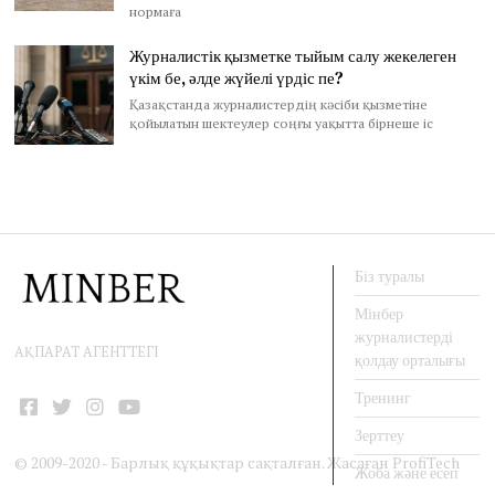
нормаға
Журналистік қызметке тыйым салу жекелеген
үкім бе, әлде жүйелі үрдіс пе?
Қазақстанда журналистердің кәсіби қызметіне
қойылатын шектеулер соңғы уақытта бірнеше іс
Біз туралы
Мінбер
журналистерді
АҚПАРАТ АГЕНТТЕГІ
қолдау орталығы
Тренинг
Facebook
Twitter
Instagram
YouTube
Зерттеу
© 2009-2020 - Барлық құқықтар сақталған. Жасаған
ProfiTech
Жоба және есеп