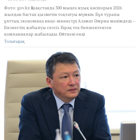
t
Фото: gov.kz Қазақстанда 300 мыңға жуық кәсіпорын 2026
o
жылдан бастап қызметін тоқтатуы мүмкін. Бұл туралы
b
ұлттық экономика вице-министрі Азамат Әмрин мәлімдеді. –
e
Бизнестің жабылуы сөзсіз. Бірақ тек бөлшектенген
r
2
компаниялар жабылады. Өйткені енді
5
Толығырақ
,
2
0
2
5