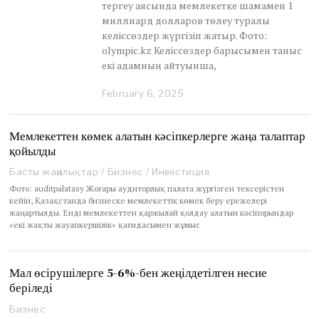
тергеу аясында мемлекетке шамамен 1
миллиард долларов төлеу туралы
келіссөздер жүргізіп жатыр. Фото:
olympic.kz Келіссөздер барысымен таныс
екі адамның айтуынша,
February 6, 2025
F
e
b
r
Мемлекеттен көмек алатын кәсіпкерлерге жаңа талаптар
u
қойылды
a
r
Басты жаңалықтар
/
Бизнес
/
Инвестиция
y
Фото: auditpalatasy Жоғары аудиторлық палата жүргізген тексерістен
7
кейін, Қазақстанда бизнеске мемлекеттік көмек беру ережелері
,
жаңартылды. Енді мемлекеттен қаржылай қолдау алатын кәсіпорындар
2
«екі жақты жауапкершілік» қағидасымен жұмыс
0
2
5
Мал өсірушілерге 5-6%-бен жеңілдетілген несие
беріледі
Бизнес