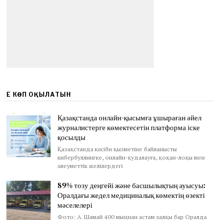
ЕҢ КӨП ОҚЫЛАТЫН
Қазақстанда онлайн-қысымға ұшыраған әйел
журналистерге көмектесетін платформа іске
қосылды
Қазақстанда кәсіби қызметіне байланысты
кибербуллингке, онлайн-қудалауға, қоқан-лоқы мен
әлеуметтік желілердегі
89% тозу деңгейі және басшылықтың ауысуы:
Оралдағы жедел медициналық көмектің өзекті
мәселелері
Фото: А. Шамай 400 мыңнан астам халқы бар Оралда