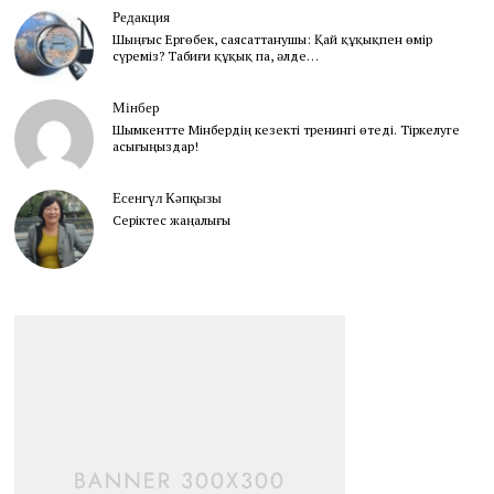
Редакция
Шыңғыс Ергөбек, cаясаттанушы: Қай құқықпен өмір
сүреміз? Табиғи құқық па, әлде…
Мінбер
Шымкентте Мінбердің кезекті тренингі өтеді. Тіркелуге
асығыңыздар!
Есенгүл Кәпқызы
Серіктес жаңалығы