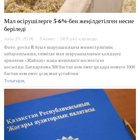
Мал өсірушілерге 5-6%-бен жеңілдетілген несие
беріледі
June 25, 2026
J
Бизнес
369 рет қаралды
u
Фото: gov.kz ҚР Ауыл шаруашылығы министрлігінің
n
хабарлауынша, елімізде мал шаруашылығын қолдауға
e
арналған «Жайлау» жаңа жеңілдікті несиесі іске
2
қосылды. Бағдарлама 300 бастан кем емес ірі қара немесе 1000
5
,
бастан кем емес ұсақ мал ұстайтын
2
Толығырақ
0
2
6