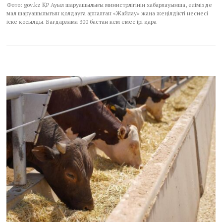
Фото: gov.kz ҚР Ауыл шаруашылығы министрлігінің хабарлауынша, елімізде
мал шаруашылығын қолдауға арналған «Жайлау» жаңа жеңілдікті несиесі
іске қосылды. Бағдарлама 300 бастан кем емес ірі қара