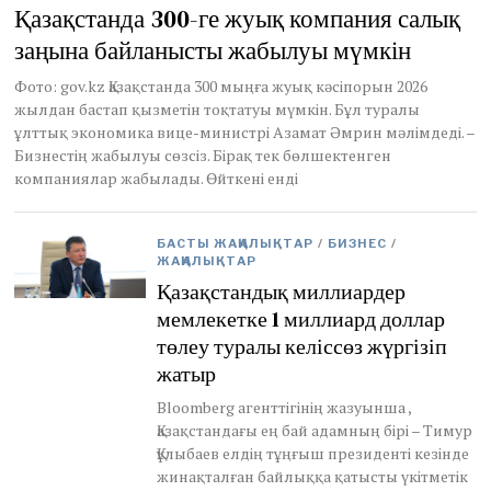
c
Қазақстанда 300-ге жуық компания салық
t
заңына байланысты жабылуы мүмкін
o
b
e
Фото: gov.kz Қазақстанда 300 мыңға жуық кәсіпорын 2026
r
жылдан бастап қызметін тоқтатуы мүмкін. Бұл туралы
2
ұлттық экономика вице-министрі Азамат Әмрин мәлімдеді. –
5
Бизнестің жабылуы сөзсіз. Бірақ тек бөлшектенген
,
компаниялар жабылады. Өйткені енді
2
0
2
5
БАСТЫ ЖАҢАЛЫҚТАР
/
БИЗНЕС
/
ЖАҢАЛЫҚТАР
Қазақстандық миллиардер
мемлекетке 1 миллиард доллар
төлеу туралы келіссөз жүргізіп
жатыр
Bloomberg агенттігінің жазуынша ,
Қазақстандағы ең бай адамның бірі – Тимур
Құлыбаев елдің тұңғыш президенті кезінде
жинақталған байлыққа қатысты үкітметік