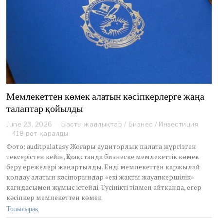
Мемлекеттен көмек алатын кәсіпкерлерге жаңа
талаптар қойылды
June 23, 2026
J
Басты жаңалықтар
/
Бизнес
/
Инвестиция
u
418 рет қаралды
n
Фото: auditpalatasy Жоғары аудиторлық палата жүргізген
e
тексерістен кейін, Қазақстанда бизнеске мемлекеттік көмек
2
беру ережелері жаңартылды. Енді мемлекеттен қаржылай
3
қолдау алатын кәсіпорындар «екі жақты жауапкершілік»
,
2
қағидасымен жұмыс істейді. Түсінікті тілмен айтқанда, егер
0
кәсіпкер мемлекеттен көмек
2
Толығырақ
6