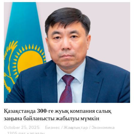
Қазақстанда 300-ге жуық компания салық
заңына байланысты жабылуы мүмкін
October 25, 2025
O
Бизнес
/
Жаңалықтар
/
Экономика
c
1305 рет қаралды