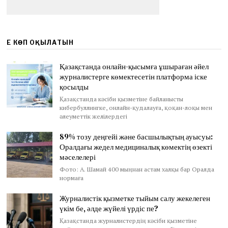
ЕҢ КӨП ОҚЫЛАТЫН
Қазақстанда онлайн-қысымға ұшыраған әйел
журналистерге көмектесетін платформа іске
қосылды
Қазақстанда кәсіби қызметіне байланысты
кибербуллингке, онлайн-қудалауға, қоқан-лоқы мен
әлеуметтік желілердегі
89% тозу деңгейі және басшылықтың ауысуы:
Оралдағы жедел медициналық көмектің өзекті
мәселелері
Фото: А. Шамай 400 мыңнан астам халқы бар Оралда
нормаға
Журналистік қызметке тыйым салу жекелеген
үкім бе, әлде жүйелі үрдіс пе?
Қазақстанда журналистердің кәсіби қызметіне