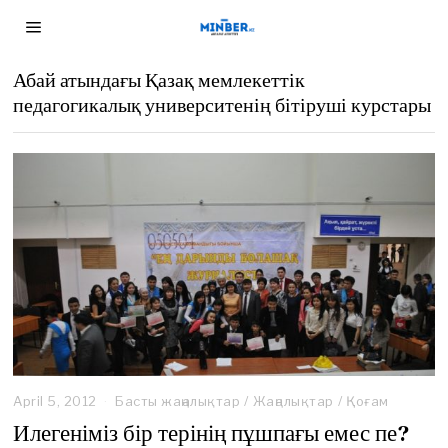
Абай атындағы Қазақ мемлекеттік
педагогикалық университенің бітіруші курстары
April 5, 2012
N
Басты жаңалықтар
/
Жаңалықтар
/
Қоғам
o
Илегеніміз бір терінің пұшпағы емес пе?
v