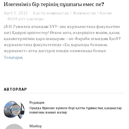
Илегеніміз бір терінің пұшпағы емес пе?
April 5, 2012
N
Басты жаңалықтар
/
Жаңалықтар
/
Қоғам
o
4604 рет қаралды
v
(Л.Н. Гумилев атындағы ЕҰУ–нің журналистика факульетіне
e
хат) Қадірлі әріптестер! Өткен апта, өздеріңізге мәлім, қазақ
m
қаламгерлігінің қара шаңырағы – әл-Фараби атындағы ҚазҰУ
b
журналистика факультетінде «Ең дарынды болашақ
e
r
журналист» атты дәстүрлі пәндік олимпиада болып
2
Толығырақ
9
,
2
0
1
6
АВТОРЛАР
Редакция
Оралда бірнеше күннен бері қатты тұрмыстық қалдықтар
полигоны жанып жатыр
Мінбер