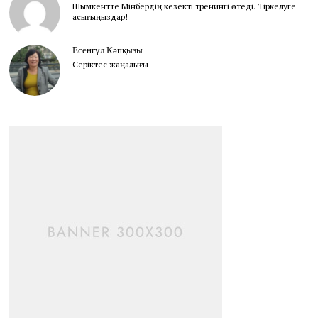
Шымкентте Мінбердің кезекті тренингі өтеді. Тіркелуге
асығыңыздар!
Есенгүл Кәпқызы
Серіктес жаңалығы