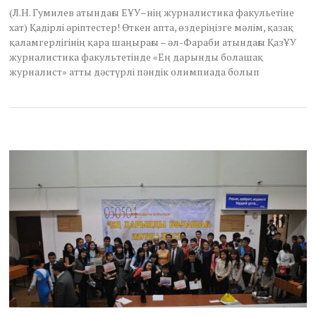
e
(Л.Н. Гумилев атындағы ЕҰУ–нің журналистика факульетіне
m
хат) Қадірлі әріптестер! Өткен апта, өздеріңізге мәлім, қазақ
b
қаламгерлігінің қара шаңырағы – әл-Фараби атындағы ҚазҰУ
e
r
журналистика факультетінде «Ең дарынды болашақ
2
журналист» атты дәстүрлі пәндік олимпиада болып
9
,
2
0
1
6