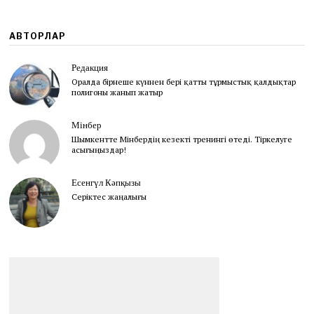
АВТОРЛАР
Редакция
Оралда бірнеше күннен бері қатты тұрмыстық қалдықтар
полигоны жанып жатыр
Мінбер
Шымкентте Мінбердің кезекті тренингі өтеді. Тіркелуге
асығыңыздар!
Есенгүл Кәпқызы
Серіктес жаңалығы