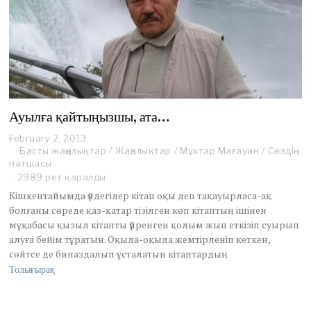
Ауылға қайтыңызшы, ата…
February 2, 2013
F
Басты жаңалықтар
e
/
Жаңалықтар
/
Мұхтар Мағауин
/
Сөздің
патшасы
b
r
2989 рет қаралды
u
Кішкентайымда үйдегілер кітап оқы деп тақауырласа-ақ
a
болғаны сөреде қаз-қатар тізілген көп кітаптың ішінен
r
мұқабасы қызыл кітапты үйренген қолым жып еткізіп суырып
y
алуға бейім тұратын. Оқыла-оқыла жемтірленіп кеткен,
2
,
сөйтсе де бипаздалып ұсталатын кітаптардың
2
Толығырақ
0
1
3