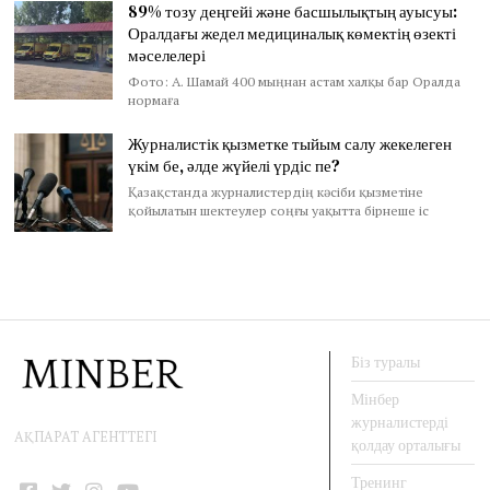
89% тозу деңгейі және басшылықтың ауысуы:
Оралдағы жедел медициналық көмектің өзекті
мәселелері
Фото: А. Шамай 400 мыңнан астам халқы бар Оралда
нормаға
Журналистік қызметке тыйым салу жекелеген
үкім бе, әлде жүйелі үрдіс пе?
Қазақстанда журналистердің кәсіби қызметіне
қойылатын шектеулер соңғы уақытта бірнеше іс
Біз туралы
Мінбер
журналистерді
АҚПАРАТ АГЕНТТЕГІ
қолдау орталығы
Тренинг