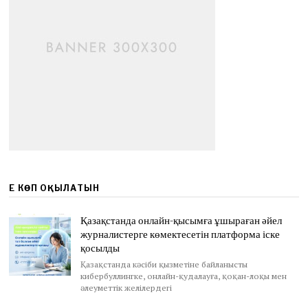
ЕҢ КӨП ОҚЫЛАТЫН
Қазақстанда онлайн-қысымға ұшыраған әйел
журналистерге көмектесетін платформа іске
қосылды
Қазақстанда кәсіби қызметіне байланысты
кибербуллингке, онлайн-қудалауға, қоқан-лоқы мен
әлеуметтік желілердегі