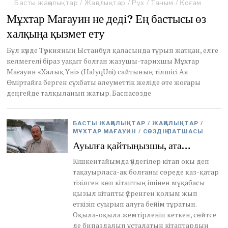
a
Басты жаңалықтар
/
Жаңалықтар
/
Рух
/
Таным
/
Қоғам
n
Мұхтар Мағауин не деді? Ең бастысы өз
u
a
халқыңа қызмет ету
r
y
Бұл күнде Түркияның Ыстанбұл қаласында тұрып жатқан, елге
6
келмегелі біраз уақыт болған жазушы-тарихшы Мұхтар
,
Мағауин «Халық Үні» (HalyqUni) сайтының тілшісі Ая
2
Өміртайға берген сұхбаты әлеуметтік желіде өте жоғары
0
деңгейде талқыланып жатыр. Баспасөзде
2
4
БАСТЫ ЖАҢАЛЫҚТАР
/
ЖАҢАЛЫҚТАР
/
МҰХТАР МАҒАУИН
/
СӨЗДІҢ ПАТШАСЫ
Ауылға қайтыңызшы, ата…
Кішкентайымда үйдегілер кітап оқы деп
тақауырласа-ақ болғаны сөреде қаз-қатар
тізілген көп кітаптың ішінен мұқабасы
қызыл кітапты үйренген қолым жып
еткізіп суырып алуға бейім тұратын.
Оқыла-оқыла жемтірленіп кеткен, сөйтсе
де бипаздалып ұсталатын кітаптардың