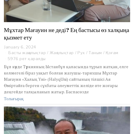
Мұхтар Мағауин не деді? Ең бастысы өз халқыңа
қызмет ету
January 6, 2024
J
a
Басты жаңалықтар
/
Жаңалықтар
/
Рух
/
Таным
/
Қоғам
n
5976 рет қаралды
u
Бұл күнде Түркияның Ыстанбұл қаласында тұрып жатқан, елге
a
келмегелі біраз уақыт болған жазушы-тарихшы Мұхтар
r
Мағауин «Халық Үні» (HalyqUni) сайтының тілшісі Ая
y
6
Өміртайға берген сұхбаты әлеуметтік желіде өте жоғары
,
деңгейде талқыланып жатыр. Баспасөзде
2
Толығырақ
0
2
4