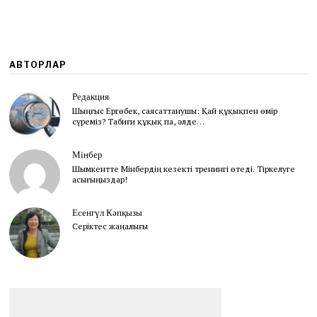
0
2
5
АВТОРЛАР
Редакция
Шыңғыс Ергөбек, cаясаттанушы: Қай құқықпен өмір
сүреміз? Табиғи құқық па, әлде…
Мінбер
Шымкентте Мінбердің кезекті тренингі өтеді. Тіркелуге
асығыңыздар!
Есенгүл Кәпқызы
Серіктес жаңалығы