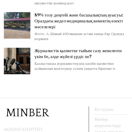
әлеуметтік желілердегі
89% тозу деңгейі және басшылықтың ауысуы:
Оралдағы жедел медициналық көмектің өзекті
мәселелері
Фото: А. Шамай 400 мыңнан астам халқы бар Оралда
нормаға
Журналистік қызметке тыйым салу жекелеген
үкім бе, әлде жүйелі үрдіс пе?
Қазақстанда журналистердің кәсіби қызметіне
қойылатын шектеулер соңғы уақытта бірнеше іс
Біз туралы
Мінбер
журналистерді
АҚПАРАТ АГЕНТТЕГІ
қолдау орталығы