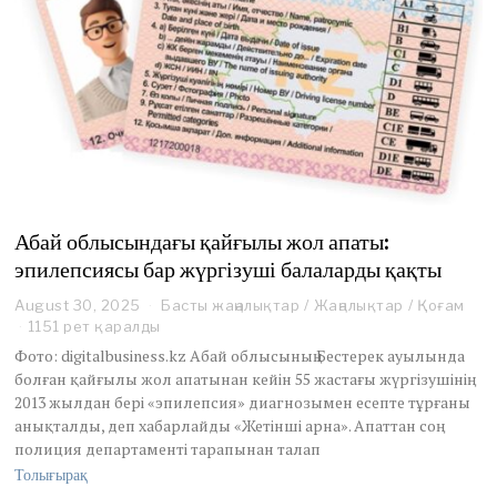
Абай облысындағы қайғылы жол апаты:
эпилепсиясы бар жүргізуші балаларды қақты
August 30, 2025
A
Басты жаңалықтар
/
Жаңалықтар
/
Қоғам
u
1151 рет қаралды
g
Фото: digitalbusiness.kz Абай облысының Бестерек ауылында
u
болған қайғылы жол апатынан кейін 55 жастағы жүргізушінің
s
2013 жылдан бері «эпилепсия» диагнозымен есепте тұрғаны
t
анықталды, деп хабарлайды «Жетінші арна». Апаттан соң
3
0
полиция департаменті тарапынан талап
,
Толығырақ
2