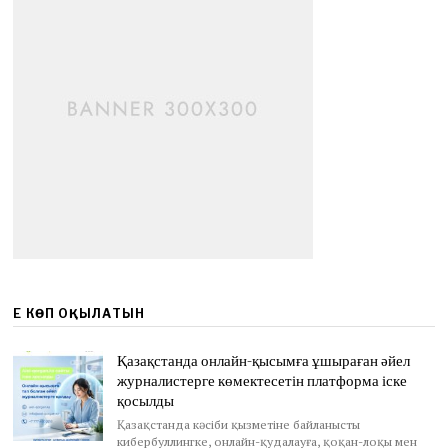
ЕҢ КӨП ОҚЫЛАТЫН
Қазақстанда онлайн-қысымға ұшыраған әйел
журналистерге көмектесетін платформа іске
қосылды
Қазақстанда кәсіби қызметіне байланысты
кибербуллингке, онлайн-қудалауға, қоқан-лоқы мен