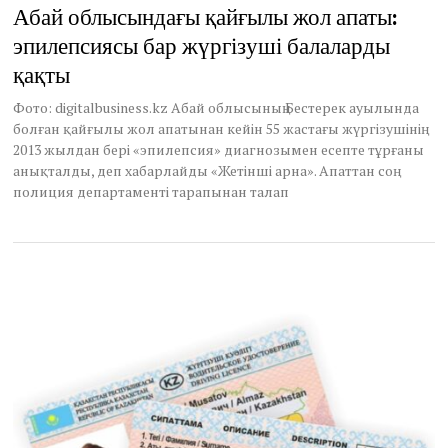
u
Абай облысындағы қайғылы жол апаты:
g
эпилепсиясы бар жүргізуші балаларды
u
s
қақты
t
3
Фото: digitalbusiness.kz Абай облысының Бестерек ауылында
0
болған қайғылы жол апатынан кейін 55 жастағы жүргізушінің
,
2
2013 жылдан бері «эпилепсия» диагнозымен есепте тұрғаны
0
анықталды, деп хабарлайды «Жетінші арна». Апаттан соң
2
полиция департаменті тарапынан талап
5